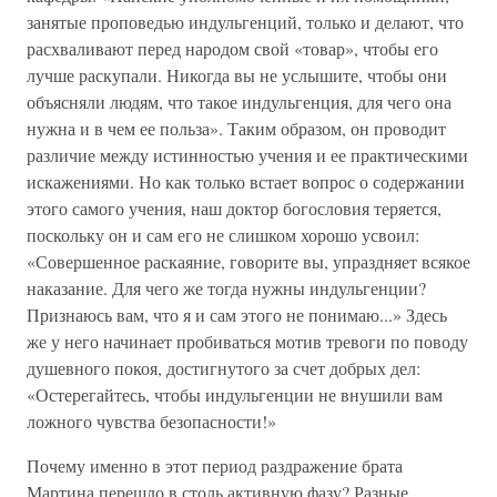
занятые проповедью индульгенций, только и делают, что
расхваливают перед народом свой «товар», чтобы его
лучше раскупали. Никогда вы не услышите, чтобы они
объясняли людям, что такое индульгенция, для чего она
нужна и в чем ее польза». Таким образом, он проводит
различие между истинностью учения и ее практическими
искажениями. Но как только встает вопрос о содержании
этого самого учения, наш доктор богословия теряется,
поскольку он и сам его не слишком хорошо усвоил:
«Совершенное раскаяние, говорите вы, упраздняет всякое
наказание. Для чего же тогда нужны индульгенции?
Признаюсь вам, что я и сам этого не понимаю...» Здесь
же у него начинает пробиваться мотив тревоги по поводу
душевного покоя, достигнутого за счет добрых дел:
«Остерегайтесь, чтобы индульгенции не внушили вам
ложного чувства безопасности!»
Почему именно в этот период раздражение брата
Мартина перешло в столь активную фазу? Разные