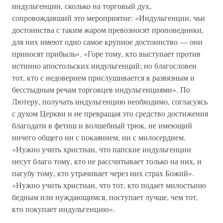
индульгенции, сколько на торговый дух,
сопровождавший это мероприятие: «Индульгенции, чьи
достоинства с таким жаром превозносят проповедники,
для них имеют одно самое крупное достоинство — они
приносят прибыль». «Горе тому, кто выступает против
истинно апостольских индульгенций; но благословен
тот, кто с недоверием прислушивается к развязным и
бесстыдным речам торговцев индульгенциями». По
Лютеру, получать индульгенцию необходимо, согласуясь
с духом Церкви и не превращая это средство достижения
благодати в фетиш и волшебный трюк, не имеющий
ничего общего ни с покаянием, ни с милосердием.
«Нужно учить христиан, что папские индульгенции
несут благо тому, кто не рассчитывает только на них, и
пагубу тому, кто утрачивает через них страх Божий».
«Нужно учить христиан, что тот, кто подает милостыню
бедным или нуждающимся, поступает лучше, чем тот,
кто покупает индульгенцию».