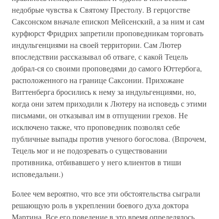
недобрые чувства к Святому Престолу. В герцогстве
Саксонском вначале епископ Мейсенский, а за ним и сам
курфюрст Фридрих запретили проповедникам торговать
индульгенциями на своей территории. Сам Лютер
впоследствии рассказывал об отваге, с какой Тецель
добрал-ся со своими проповедями до самого Юттербога,
расположенного на границе Саксонии. Прихожане
Виттенберга бросились к нему за индульгенциями, но,
когда они затем приходили к Лютеру на исповедь с этими
письмами, он отказывал им в отпущении грехов. Не
исключено также, что проповедник позволял себе
публичные выпады против ученого богослова. (Впрочем,
Тецель мог и не подозревать о существовании
противника, отбивавшего у него клиентов в тиши
исповедальни.)
Более чем вероятно, что все эти обстоятельства сыграли
решающую роль в укреплении боевого духа доктора
Мартина. Все его поведение в это время определялось