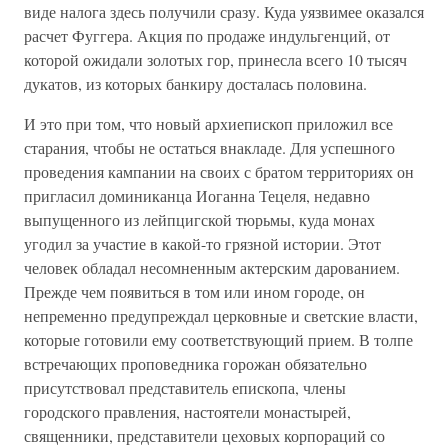
виде налога здесь получили сразу. Куда уязвимее оказался
расчет Фуггера. Акция по продаже индульгенций, от
которой ожидали золотых гор, принесла всего 10 тысяч
дукатов, из которых банкиру досталась половина.
И это при том, что новый архиепископ приложил все
старания, чтобы не остаться внакладе. Для успешного
проведения кампании на своих с братом территориях он
пригласил доминиканца Иоганна Тецеля, недавно
выпущенного из лейпцигской тюрьмы, куда монах
угодил за участие в какой-то грязной истории. Этот
человек обладал несомненным актерским дарованием.
Прежде чем появиться в том или ином городе, он
непременно предупреждал церковные и светские власти,
которые готовили ему соответствующий прием. В толпе
встречающих проповедника горожан обязательно
присутствовал представитель епископа, члены
городского правления, настоятели монастырей,
священники, представители цеховых корпораций со