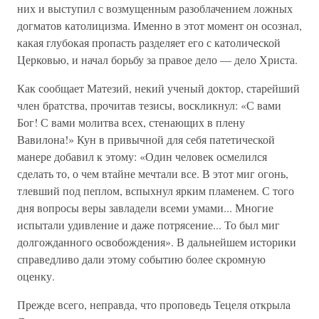
них и выступил с возмущенным разоблачением ложных
догматов католицизма. Именно в этот момент он осознал,
какая глубокая пропасть разделяет его с католической
Церковью, и начал борьбу за правое дело — дело Христа.
Как сообщает Матезий, некий ученый доктор, старейший
член братства, прочитав тезисы, воскликнул: «С вами
Бог! С вами молитва всех, стенающих в плену
Вавилона!» Кун в привычной для себя патетической
манере добавил к этому: «Один человек осмелился
сделать то, о чем втайне мечтали все. В этот миг огонь,
тлевший под пеплом, вспыхнул ярким пламенем. С того
дня вопросы веры завладели всеми умами... Многие
испытали удивление и даже потрясение... То был миг
долгожданного освобождения». В дальнейшем историки
справедливо дали этому событию более скромную
оценку.
Прежде всего, неправда, что проповедь Тецеля открыла