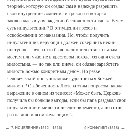
теорией, которую он создал сам в надежде разрешить
свои внутренние сомнения и тревоги и которая
заключалась в утверждении бесполезности «дел». В чем
суть индульгенции? В отпущении грехов и
освобождении от наказания. Но, чтобы получить
индульгенцию, верующий должен совершить некий
поступок — вчера это было паломничество к святым
местам или участие в крестовом походе, сегодня стала
милостыня, — но так или иначе, он обязан заработать
милость Божью конкретным делом. Но разве
человеческий поступок может удостоиться Божьей
милости? Озабоченность Лютера этим вопросом нашла
выражение в одном из тезисов: «Может быть, Церковь
получила бы больше выгоды, если бы папа раздавал свои
индульгенции и милости не единовременно, а по сотне
раз на дню и всем желающим?»
Эта же проблема диктовала выбор тем, которые он
←
→
7. ИСЦЕЛЕНИЕ (1512—1516)
9 КОНФЛИКТ (1518)
предлагал своим студентам для защиты докторской