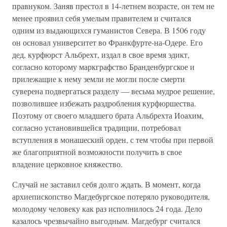
правнуком. Заняв престол в 14-летнем возрасте, он тем не
менее проявил себя умелым правителем и считался
одним из выдающихся гуманистов Севера. В 1506 году
он основал университет во Франкфурте-на-Одере. Его
дед, курфюрст Альбрехт, издал в свое время эдикт,
согласно которому маркграфство Бранденбургское и
прилежащие к нему земли не могли после смерти
суверена подвергаться разделу — весьма мудрое решение,
позволившее избежать раздробления курфюршества.
Поэтому от своего младшего брата Альбрехта Иоахим,
согласно установившейся традиции, потребовал
вступления в монашеский орден, с тем чтобы при первой
же благоприятной возможности получить в свое
владение церковное княжество.
Случай не заставил себя долго ждать. В момент, когда
архиепископство Магдебургское потеряло руководителя,
молодому человеку как раз исполнилось 24 года. Дело
казалось чрезвычайно выгодным. Магдебург считался