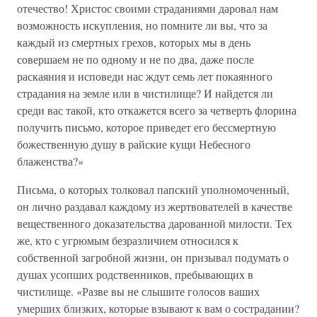
отечество! Христос своими страданиями даровал нам
возможность искупления, но помните ли вы, что за
каждый из смертных грехов, которых мы в день
совершаем не по одному и не по два, даже после
раскаяния и исповеди нас ждут семь лет покаянного
страдания на земле или в чистилище? И найдется ли
среди вас такой, кто откажется всего за четверть флорина
получить письмо, которое приведет его бессмертную
божественную душу в райские кущи Небесного
блаженства?»
Письма, о которых толковал папский уполномоченный,
он лично раздавал каждому из жертвователей в качестве
вещественного доказательства дарованной милости. Тех
же, кто с угрюмым безразличием относился к
собственной загробной жизни, он призывал подумать о
душах усопших родственников, пребывающих в
чистилище. «Разве вы не слышите голосов ваших
умерших близких, которые взывают к вам о сострадании?