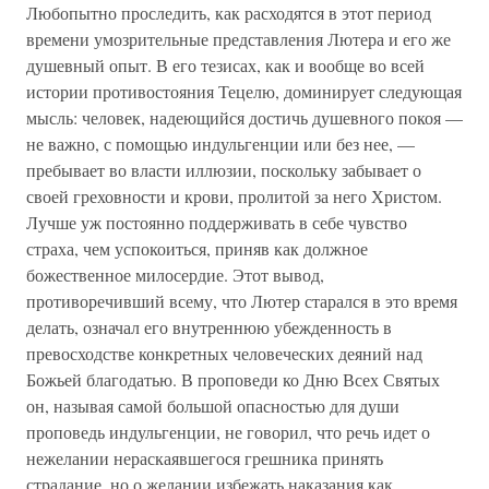
Любопытно проследить, как расходятся в этот период
времени умозрительные представления Лютера и его же
душевный опыт. В его тезисах, как и вообще во всей
истории противостояния Тецелю, доминирует следующая
мысль: человек, надеющийся достичь душевного покоя —
не важно, с помощью индульгенции или без нее, —
пребывает во власти иллюзии, поскольку забывает о
своей греховности и крови, пролитой за него Христом.
Лучше уж постоянно поддерживать в себе чувство
страха, чем успокоиться, приняв как должное
божественное милосердие. Этот вывод,
противоречивший всему, что Лютер старался в это время
делать, означал его внутреннюю убежденность в
превосходстве конкретных человеческих деяний над
Божьей благодатью. В проповеди ко Дню Всех Святых
он, называя самой большой опасностью для души
проповедь индульгенции, не говорил, что речь идет о
нежелании нераскаявшегося грешника принять
страдание, но о желании избежать наказания как