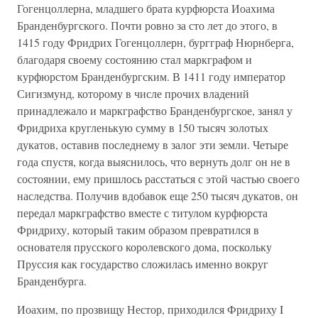
Гогенцоллерна, младшего брата курфюрста Иоахима
Бранденбургского. Почти ровно за сто лет до этого, в
1415 году Фридрих Гогенцоллерн, бургграф Нюрнберга,
благодаря своему состоянию стал маркграфом и
курфюрстом Бранденбургским. В 1411 году император
Сигизмунд, которому в числе прочих владений
принадлежало и маркграфство Бранденбургское, занял у
Фридриха кругленькую сумму в 150 тысяч золотых
дукатов, оставив последнему в залог эти земли. Четыре
года спустя, когда выяснилось, что вернуть долг он не в
состоянии, ему пришлось расстаться с этой частью своего
наследства. Получив вдобавок еще 250 тысяч дукатов, он
передал маркграфство вместе с титулом курфюрста
Фридриху, который таким образом превратился в
основателя прусского королевского дома, поскольку
Пруссия как государство сложилась именно вокруг
Бранденбурга.
Иоахим, по прозвищу Нестор, приходился Фридриху I