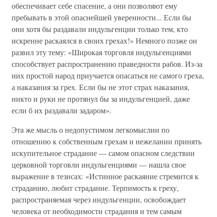
обеспечивает себе спасение, а они позволяют ему
пребывать в этой опаснейшей уверенности... Если бы
они хотя бы раздавали индульгенции только тем, кто
искренне раскаялся в своих грехах!» Немного позже он
развил эту тему: «Широкая торговля индульгенциями
способствует распространению праведности рабов. Из-за
них простой народ приучается опасаться не самого греха,
а наказания за грех. Если бы не этот страх наказания,
никто и руки не протянул бы за индульгенцией, даже
если б их раздавали задаром».
Эта же мысль о недопустимом легкомыслии по
отношению к собственным грехам и нежелании принять
искупительное страдание — самом опасном следствии
церковной торговли индульгенциями — нашла свое
выражение в тезисах: «Истинное раскаяние стремится к
страданию, любит страдание. Терпимость к греху,
распространяемая через индульгенции, освобождает
человека от необходимости страдания и тем самым