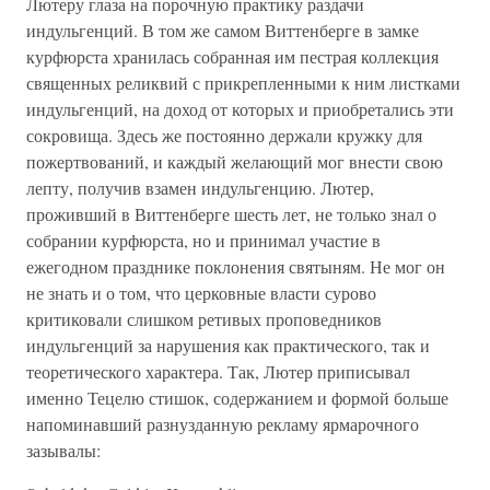
Лютеру глаза на порочную практику раздачи
индульгенций. В том же самом Виттенберге в замке
курфюрста хранилась собранная им пестрая коллекция
священных реликвий с прикрепленными к ним листками
индульгенций, на доход от которых и приобретались эти
сокровища. Здесь же постоянно держали кружку для
пожертвований, и каждый желающий мог внести свою
лепту, получив взамен индульгенцию. Лютер,
проживший в Виттенберге шесть лет, не только знал о
собрании курфюрста, но и принимал участие в
ежегодном празднике поклонения святыням. Не мог он
не знать и о том, что церковные власти сурово
критиковали слишком ретивых проповедников
индульгенций за нарушения как практического, так и
теоретического характера. Так, Лютер приписывал
именно Тецелю стишок, содержанием и формой больше
напоминавший разнузданную рекламу ярмарочного
зазывалы: