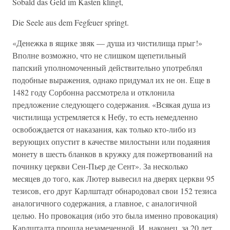
Sobald das Geld im Kasten klingt,
Die Seele aus dem Fegfeuer springt.
«Денежка в ящике звяк — душа из чистилища прыг!»
Вполне возможно, что не слишком щепетильный
папский уполномоченный действительно употреблял
подобные выражения, однако придумал их не он. Еще в
1482 году Сорбонна рассмотрела и отклонила
предложение следующего содержания. «Всякая душа из
чистилища устремляется к Небу, то есть немедленно
освобождается от наказания, как только кто-либо из
верующих опустит в качестве милостыни или подаяния
монету в шесть бланков в кружку для пожертвований на
починку церкви Сен-Пьер де Сент». За несколько
месяцев до того, как Лютер вывесил на дверях церкви 95
тезисов, его друг Карлштадт обнародовал свои 152 тезиса
аналогичного содержания, а главное, с аналогичной
целью. Но провокация (ибо это была именно провокация)
Карлштадта прошла незамеченной. И, наконец, за 20 лет