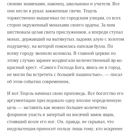
своими знаменами, наконец, школьники и учителя. Все
они несли в руках зажженные свечи. Тецель
торжественно вышагивал по городским улицам, со всех
сторон окруженный монахами своего ордена. За ним
шествовала целая свита прислужников, а впереди ступал
монах, державший на вытянутых ладонях алую с золотом
подушечку, на которой покоилась папская булла. По
всему городу звонили колокола. В главной церкви по
этому случаю заранее воздвигали величественный яр-ко-
красный крест. «Самого Господа Бога, явись он в город,
не могли бы встретить с большей пышностью», — писал
об этом событии современник.
И вот Тецель начинал свою проповедь. Все богатство его
аргументации преследовало одну вполне определенную
цель — заставить как можно большее количество
флоринов упасть в запертый на висячий замок ящик,
стоявший возле его ног. Он, правда, не скрывал, что
индульгенция приносит пользу лишь тому, кто искренне