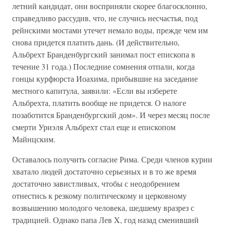
летний кандидат, они восприняли скорее благосклонно,
справедливо рассудив, что, не случись несчастья, под
рейнскими мостами утечет немало воды, прежде чем им
снова придется платить дань. (И действительно,
Альбрехт Бранденбургский занимал пост епископа в
течение 31 года.) Последние сомнения отпали, когда
гонцы курфюрста Иоахима, прибывшие на заседание
местного капитула, заявили: «Если вы изберете
Альбрехта, платить вообще не придется. О налоге
позаботится Бранденбургский дом». И через месяц после
смерти Уриэля Альбрехт стал еще и епископом
Майнцским.
Оставалось получить согласие Рима. Среди членов курии
хватало людей достаточно серьезных и в то же время
достаточно завистливых, чтобы с неодобрением
отнестись к резкому политическому и церковному
возвышению молодого человека, шедшему вразрез с
традицией. Однако папа Лев X, год назад сменивший