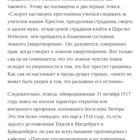
такового. Этому же посвящены и два первых тезиса:
«Следует наставлять христианина учиться следовать за
учителем нашим Христом, преодолевая страдания, смерть
и адские муки; лучше ценой страдания взойти в Царство
Небесное, чем пребывать в блаженном состоянии
ложного умиротворения». Он, разумеется, совершенно
прав, когда говорит о ложном умиротворении. Вот только
сам он не сомневается, что это ложное чувство покоя
исходит из уверенности в том, что Бог простит грешника.
Как сам он настаивает в преды-дущих строках, «никто не
может быть уверен в том, что раскаяние его истинно».
Следовательно, тезисы, обнародованные 31 октября 1517
года, вовсе не носили характера открытия или
внезапного прозрения, осенившего богослова Лютера.
Это тем более очевидно, что еще в 1516 году, то есть
задолго до появления Тецеля в Магдебурге и
Бранденбурге, он уже во всеуслышание проповедовал с
кафедры: «Папские уполномоченные и их помощники,