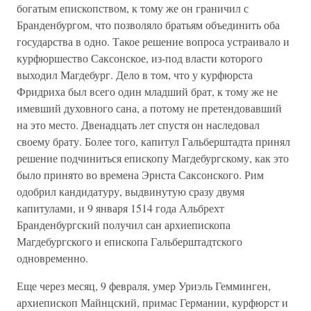
богатым епископством, к тому же он граничил с
Бранденбургом, что позволяло братьям объединить оба
государства в одно. Такое решение вопроса устраивало и
курфюршество Саксонское, из-под власти которого
выходил Магдебург. Дело в том, что у курфюрста
Фридриха был всего один младший брат, к тому же не
имевший духовного сана, а потому не претендовавший
на это место. Двенадцать лет спустя он наследовал
своему брату. Более того, капитул Гальберштадта принял
решение подчиниться епископу Магдебургскому, как это
было принято во времена Эрнста Саксонского. Рим
одобрил кандидатуру, выдвинутую сразу двумя
капитулами, и 9 января 1514 года Альбрехт
Бранденбургский получил сан архиепископа
Магдебургского и епископа Гальберштадтского
одновременно.
Еще через месяц, 9 февраля, умер Уриэль Гемминген,
архиепископ Майнцский, примас Германии, курфюрст и