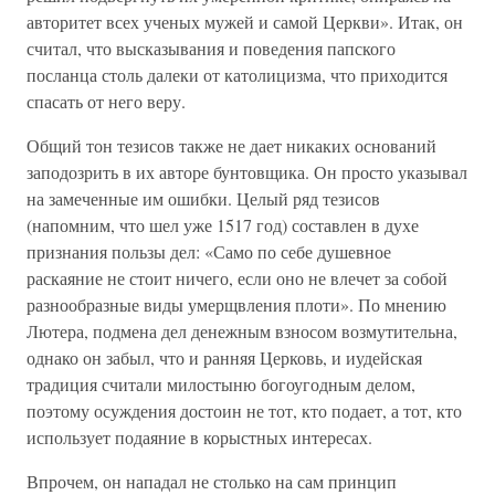
авторитет всех ученых мужей и самой Церкви». Итак, он
считал, что высказывания и поведения папского
посланца столь далеки от католицизма, что приходится
спасать от него веру.
Общий тон тезисов также не дает никаких оснований
заподозрить в их авторе бунтовщика. Он просто указывал
на замеченные им ошибки. Целый ряд тезисов
(напомним, что шел уже 1517 год) составлен в духе
признания пользы дел: «Само по себе душевное
раскаяние не стоит ничего, если оно не влечет за собой
разнообразные виды умерщвления плоти». По мнению
Лютера, подмена дел денежным взносом возмутительна,
однако он забыл, что и ранняя Церковь, и иудейская
традиция считали милостыню богоугодным делом,
поэтому осуждения достоин не тот, кто подает, а тот, кто
использует подаяние в корыстных интересах.
Впрочем, он нападал не столько на сам принцип