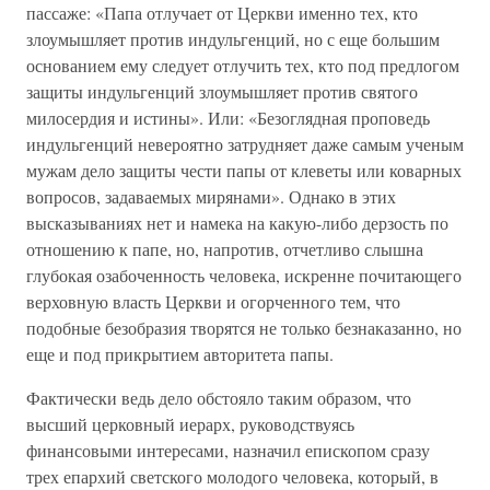
пассаже: «Папа отлучает от Церкви именно тех, кто
злоумышляет против индульгенций, но с еще большим
основанием ему следует отлучить тех, кто под предлогом
защиты индульгенций злоумышляет против святого
милосердия и истины». Или: «Безоглядная проповедь
индульгенций невероятно затрудняет даже самым ученым
мужам дело защиты чести папы от клеветы или коварных
вопросов, задаваемых мирянами». Однако в этих
высказываниях нет и намека на какую-либо дерзость по
отношению к папе, но, напротив, отчетливо слышна
глубокая озабоченность человека, искренне почитающего
верховную власть Церкви и огорченного тем, что
подобные безобразия творятся не только безнаказанно, но
еще и под прикрытием авторитета папы.
Фактически ведь дело обстояло таким образом, что
высший церковный иерарх, руководствуясь
финансовыми интересами, назначил епископом сразу
трех епархий светского молодого человека, который, в