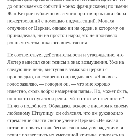
до описываемых событий монах-францисканец по имени
Жан Витрие публично выступил против практики сбора
пожертвований с помощью индульгенций. Монаха
отлучили от Церкви, однако ни на орден, к которому он
принадлежал, ни на простой народ это не произвело
ровным счетом никакого впечатления.
Не соответствует действительности и утверждение, что
Лютер вывесил свои тезисы в знак возмущения. Уже на
следующий день, выступая в замковой церкви с
проповедью, он смиренно оправдывался. «Я во весь
голос заявляю, — говорил он, — что мне хорошо
известно, сколь добры намерения папы». Но, может быть,
он просто испугался и решил уйти от ответственности?
Ничего подобного. Обращаясь вскоре с письмом к своему
любезному Штаупицу, он объяснял, что им руководило
стремление спасти святое учение Церкви: «Не желая
потворствовать столь бессмысленным утверждениям, я
решил подвергнуть их умеренной критике, опираясь на