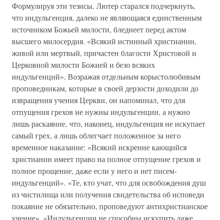
Формулируя эти тезисы, Лютер старался подчеркнуть,
что индульгенция, далеко не являющаяся единственным
источником Божьей милости, бледнеет перед актом
высшего милосердия. «Всякий истинный христианин,
живой или мертвый, причастен благости Христовой и
Церковной милости Божией и безо всяких
индульгенций». Возражая отдельным корыстолюбивым
проповедникам, которые в своей дерзости доходили до
извращения учения Церкви, он напоминал, что для
отпущения грехов не нужны индульгенции, а нужно
лишь раскаяние, что, наконец, индульгенция не искупает
самый грех, а лишь облегчает положенное за него
временное наказание: «Всякий искренне кающийся
христианин имеет право на полное отпущение грехов и
полное прощение, даже если у него и нет писем-
индульгенций». «Те, кто учат, что для освобождения душ
из чистилища или получения свидетельства об исповеди
покаяние не обязательно, проповедуют антихристианское
учение». «Индульгенции не способны искупить даже