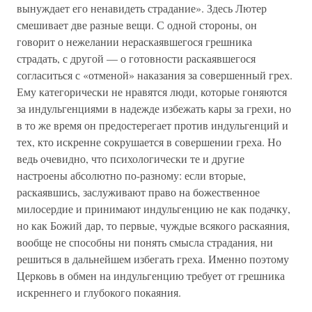
вынуждает его ненавидеть страдание». Здесь Лютер
смешивает две разные вещи. С одной стороны, он
говорит о нежелании нераскаявшегося грешника
страдать, с другой — о готовности раскаявшегося
согласиться с «отменой» наказания за совершенный грех.
Ему категорически не нравятся люди, которые гоняются
за индульгенциями в надежде избежать кары за грехи, но
в то же время он предостерегает против индульгенций и
тех, кто искренне сокрушается в совершении греха. Но
ведь очевидно, что психологически те и другие
настроены абсолютно по-разному: если вторые,
раскаявшись, заслуживают право на божественное
милосердие и принимают индульгенцию не как подачку,
но как Божий дар, то первые, чуждые всякого раскаяния,
вообще не способны ни понять смысла страдания, ни
решиться в дальнейшем избегать греха. Именно поэтому
Церковь в обмен на индульгенцию требует от грешника
искреннего и глубокого покаяния.