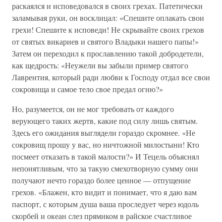
раскаялся и исповедовался в своих грехах. Патетически
заламывая руки, он восклицал: «Спешите оплакать свои
грехи! Спешите к исповеди! Не скрывайте своих грехов
от святых викариев и святого Владыки нашего папы!»
Затем он переходил к прославлению такой добродетели,
как щедрость: «Неужели вы забыли пример святого
Лаврентия, который ради любви к Господу отдал все свои
сокровища и самое тело свое предал огню?»
Но, разумеется, он не мог требовать от каждого
верующего таких жертв, какие под силу лишь святым.
Здесь его ожидания выглядели гораздо скромнее. «Не
сокровищ прошу у вас, но ничтожной милостыни! Кто
посмеет отказать в такой малости?» И Тецель объяснял
непонятливым, что за такую смехотворную сумму они
получают нечто гораздо более ценное — отпущение
грехов. «Блажен, кто видит и понимает, что я даю вам
паспорт, с которым душа ваша проследует через юдоль
скорбей и океан слез прямиком в райское счастливое