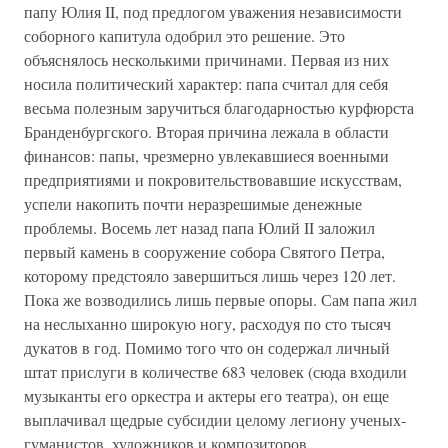
папу Юлия II, под предлогом уважения независимости
соборного капитула одобрил это решение. Это
объяснялось несколькими причинами. Первая из них
носила политический характер: папа считал для себя
весьма полезным заручиться благодарностью курфюрста
Бранденбургского. Вторая причина лежала в области
финансов: папы, чрезмерно увлекавшиеся военными
предприятиями и покровительствовавшие искусствам,
успели накопить почти неразрешимые денежные
проблемы. Восемь лет назад папа Юлий II заложил
первый камень в сооружение собора Святого Петра,
которому предстояло завершиться лишь через 120 лет.
Пока же возводились лишь первые опоры. Сам папа жил
на неслыханно широкую ногу, расходуя по сто тысяч
дукатов в год. Помимо того что он содержал личный
штат прислуги в количестве 683 человек (сюда входили
музыканты его оркестра и актеры его театра), он еще
выплачивал щедрые субсидии целому легиону ученых-
гуманистов, художников и композиторов.