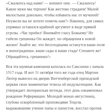
«Сжальтесь над нами! — вопиют они. — Сжальтесь!
Какие муки мы терпим! Как жестоко страдаем! Малой
милостыни довольно, чтобы избавить нас от мучений!
Неужели вы не хотите помочь нам?» Наконец, для самых
упрямых оставался крайний аргумент в виде прямой
угрозы. «Час пробил! Внимайте гласу Божьему! Не
гибели грешника Он жаждет, но обращения к новой
жизни! Знайте же, что бесплодными останутся ваши поля
и виноградники, ваши сады и ваши стада! Спешите же!
Обращайтесь, грешники!»
Вся эта шумная кампания катилась по Саксонии с начала
1517 года. И вот 31 октября того же года отец Мартин
Лютер вывесил на дверях Виттенбергской приходской
церкви свои знаменитые тезисы об индульгенциях. Как
утверждает лютеранская легенда, этот день ознаменовал
рождение Реформации. Молодой монах-августинец,
глубоко оскорбленный проповедями Тецеля,
выражавшими учение папы и папистов, восстал против