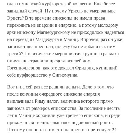
глава имперской курфюрстской коллегии. Еще более
завидный случай! Ну почему Уриэль не умер раньше
Эрнста? В те времена епископы не имели права
переходить из епархии в епархию, а потому молодому
архиепископу Магдебургскому не приходилось надеяться
на переезд из Магдебурга в Майнц. Впрочем, раз он уже
занимает два престола, почему бы не добавить к ним
третий? Политические мероприятия крупного размаха
ничуть не страшили представителей дома
Гогенцоллернов, как это доказал Фридрих, купивший
себе курфюршество у Сигизмунда.
Вот и на сей раз все решили деньги. Дело в том, что
после кончины очередного епископа епархия
выплачивала Риму налог, величина которого прямо
зависела от размеров епископства. За последние десять
лет в Майнце хоронили уже третьего епископа, и среди
прихожан явственно слышался недовольный ропот.
Поэтому новость о том, что на престол претендует 24-