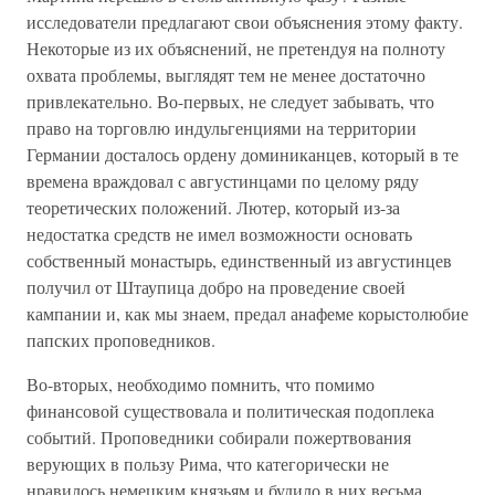
исследователи предлагают свои объяснения этому факту.
Некоторые из их объяснений, не претендуя на полноту
охвата проблемы, выглядят тем не менее достаточно
привлекательно. Во-первых, не следует забывать, что
право на торговлю индульгенциями на территории
Германии досталось ордену доминиканцев, который в те
времена враждовал с августинцами по целому ряду
теоретических положений. Лютер, который из-за
недостатка средств не имел возможности основать
собственный монастырь, единственный из августинцев
получил от Штаупица добро на проведение своей
кампании и, как мы знаем, предал анафеме корыстолюбие
папских проповедников.
Во-вторых, необходимо помнить, что помимо
финансовой существовала и политическая подоплека
событий. Проповедники собирали пожертвования
верующих в пользу Рима, что категорически не
нравилось немецким князьям и будило в них весьма