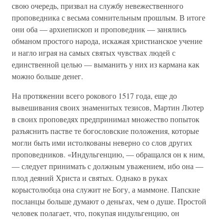
свою очередь, призвал на службу невежественного
проповедника с весьма сомнительным прошлым. В итоге
они оба — архиепископ и проповедник — занялись
обманом простого народа, искажая христианское учение
и нагло играя на самых святых чувствах людей с
единственной целью — выманить у них из кармана как
можно больше денег.
На протяжении всего рокового 1517 года, еще до
вывешивания своих знаменитых тезисов, Мартин Лютер
в своих проповедях предпринимал множество попыток
разъяснить пастве те богословские положения, которые
могли быть ими истолкованы неверно со слов других
проповедников. «Индульгенцию, — обращался он к ним,
— следует принимать с должным уважением, ибо она —
плод деяний Христа и святых. Однако в руках
корыстолюбца она служит не Богу, а маммоне. Папские
посланцы больше думают о деньгах, чем о душе. Простой
человек полагает, что, покупая индульгенцию, он