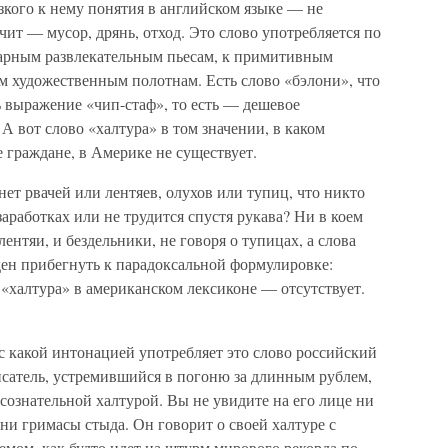
изкого к нему понятия в английском языке — не
ачит — мусор, дрянь, отход. Это слово употребляется по
дарным развлекательным пьесам, к примитивным
 художественным полотнам. Есть слово «бэлони», что
ть выражение «чип-стаф», то есть — дешевое
А вот слово «халтура» в том значении, в каком
 граждане, в Америке не существует.
 нет рвачей или лентяев, олухов или тупиц, что никто
аработках или не трудится спустя рукава? Ни в коем
 лентяи, и бездельники, не говоря о тупицах, а слова
ден прибегнуть к парадоксальной формулировке:
 «халтура» в американском лексиконе — отсутствует.
с какой интонацией употребляет это слово российский
исатель, устремившийся в погоню за длинным рублем,
сознательной халтурой. Вы не увидите на его лице ни
ни гримасы стыда. Он говорит о своей халтуре с
емом, как будто идет на штурм мирового рекорда по