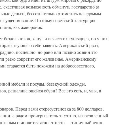
, счастливая возможность обмануть государство (а
альные деньги, бессознательно отомстить неведомым
е существование. Поэтому советский халтурщик
астлив, как жаворонок.
ет бездельников, хапуг и всяческих тунеядцев, но у них
торжествующе о себе заявить. Американский рвач,
ерадиво, поспешно, но рано или поздно хозяин это
ли резко сократит его жалованье. Американскому
ами старается быть похожим на добросовестного,
рянной мебели и посуды, безвкусной одежды,
в, разваливающейся обуви? Все это есть, и, увы, в
оваров. Перед вами стереоустановка за 800 долларов,
ании, а рядом проигрыватель за сотню, изготовленный
конга вам становится ясно, что это — типичный «чип-