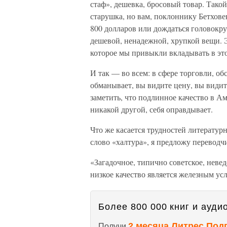
стаф», дешевка, бросовый товар. Тако
старушка, но вам, поклоннику Бетхове
800 долларов или дождаться головокру
дешевой, ненадежной, хрупкой вещи. Э
которое мы привыкли вкладывать в это
И так — во всем: в сфере торговли, об
обманывает, вы видите цену, вы видите
заметить, что подлинное качество в Ам
никакой другой, себя оправдывает.
Что же касается трудностей литератур
слово «халтура», я предложу перевод
«Загадочное, типично советское, нев
низкое качество является железным ус
Более 800 000 книг и аудио
2 месяца Литрес Под
Получи