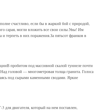
олне счастливо, если бы в жаркий бой с природой,
ого сарая, могли вложить все свои силы.Увы! Им
а и терпеть в них поражения.За пятьсот франков в
ицииВ пробитом под массивной скалой туннеле почти
 Над головой — многометровая толща гранита. Голоса
ажаясь под сырыми каменными сводами. Яркие
3 для двигателя, который на нем поставлен,