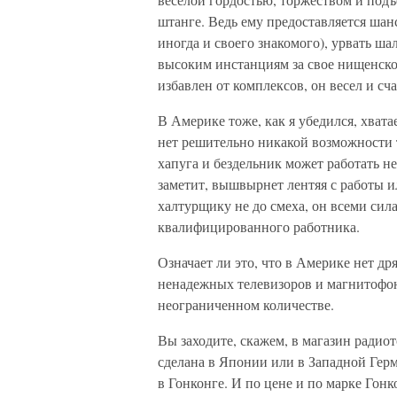
штанге. Ведь ему предоставляется шанс
иногда и своего знакомого), урвать ш
высоким инстанциям за свое нищенско
избавлен от комплексов, он весел и сч
В Америке тоже, как я убедился, хвата
нет решительно никакой возможности 
хапуга и бездельник может работать н
заметит, вышвырнет лентяя с работы и
халтурщику не до смеха, он всеми сил
квалифицированного работника.
Означает ли это, что в Америке нет д
ненадежных телевизоров и магнитофоно
неограниченном количестве.
Вы заходите, скажем, в магазин радиот
сделана в Японии или в Западной Герм
в Гонконге. И по цене и по марке Гон