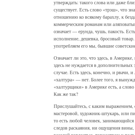
утверждать: такого слова или даже бл
существует. Есть слово «трэш», что зн
отношению ко всякому барахлу, к без
коммерческим романам или аляповатым
означает — ерунда, чушь, пакость. Ес
исполнение, дешевка, бросовый товар. 
употребляем его мы, бывшие советские
Означает ли это, что здесь, в Америке,
здесь не нуждается в дополнительных з
случае. Есть здесь, конечно, и рвачи, и
«халтура» — нет. Более того, я вынуж
«халтурщики» в Америке есть, а слово
Как же так?
Прислушайтесь, с каким выражением, 
мастеровой, художник-штукарь, или п
то есть любой человек, занимающийся 
следов раскаяния, ни ощущения вины, 
веселой гордостью, торжеством и подъ