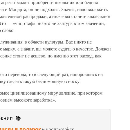
й агрегат может приобрести школьник или бедная
на и Моцарта, он не подходит. Значит, надо выложить
жительной распродажи, а иначе вы станете владельцем
то — «чип-стаф», но это не халтура в том значении,
 слово.
служивания, в области культуры. Вас никто не
 марку, а значит, вы можете судить о качестве. Должен
ерике стоит не дешево, но именно этот расход, как
ного перевода, то в следующий раз, напоровшись на
чику сделать такую беспомощную сноску:
едомое цивилизованному миру явление, при котором
ловием высокого заработка».
книг! 📚
писки в подарок
и наслаждайся