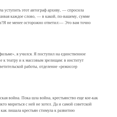
уступить этот автограф архиву, — спросила
ивая каждое слово, — в какой, по-вашему, сумме
ча?Я не менее осторожно ответил:— Это вам точно
ильме», я учился. Я поступил на единственное
 к театру и к массовым зрелищам: в институт
светительской работы, отделение «режиссер
я война. Пока шла война, крестьянство еще кое-как
кто мириться с ней не хотел. Да и самой советской
к как лишала крестьян стимула к развитию