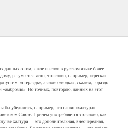
 данных о том, какое из слов в русском языке более
дому, разумеется, ясно, что слово, например, «треска»
допустим, «стерлядь», а слово «водка», скажем, гораздо
ли «амброзия». Но точных, повторяю, данных на этот
ы бы убедились, например, что слово «халтура»
ветском Союзе. Причем употребляется это слово, как
случае халтура — это дополнительная, внеочередная,
ого заработка. Во втором случае халтура — это работа,