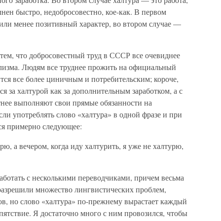
лнен быстро, недобросовестно, кое-как. В первом
 или менее позитивный характер, во втором случае —
 тем, что добросовестный труд в СССР все очевиднее
ализма. Людям все труднее прожить на официальный
ится все более циничным и потребительским; короче,
ся за халтурой как за дополнительным заработком, а с
атнее выполняют свои прямые обязанности на
сли употреблять слово «халтура» в одной фразе и при
тся примерно следующее:
урю, а вечером, когда иду халтурить, я уже не халтурю,
работать с несколькими переводчиками, причем весьма
азрешили множество лингвистических проблем,
в, но слово «халтура» по-прежнему вырастает каждый
пятствие. Я достаточно много с ним провозился, чтобы