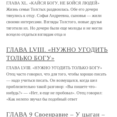
ГЛАВА XL. «КАЙСЯ БОГУ, НЕ БОЙСЯ ЛЮДЕЙ»
Жизнь семьи Толстых раздвоилась. Обе его дочери
тянулись к отцу. Софья Андреевна, сыновья — жили
своими интересами. Взгляды Толстого, новые друзья
тяготили их. Но дочери были еще молоды и не могли
всецело отдаться взглядам отца и
ГЛАВА LVIII. «НУЖНО УГОДИТЬ
ТОЛЬКО БОГУ»
ГЛАВА LVIII. «НУЖНО УГОДИТЬ ТОЛЬКО БОГУ»
Отец часто говорил, что для того, чтобы хорошо писать
— надо учиться писать. Он возмущался, когда шел
приблизительно такой разговор: «Вы пишете что–
нибудь?» — «Нет, я еще не пробовал». Отец говорил:
«Как нелепо звучал бы подобный ответ
ГЛАВА 9 Своенравие – У цыган –