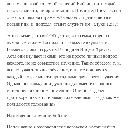
деле мы не изобретаем объяснений Библии, ни каждый
по отдельности, ни организацией. Помните, Иисус сказал
о тех, кто был на страже: «
Господин
… препояшется и
посадит их, и, подходя, станет служить им» (Луки 12:37).
Это означает, что всё Общество, или семья, сидят за
духовным столом Господа, и все вместе вкушают из
Божьего Слова, из рук их Господина Иисуса Христа.
Хотя они изучают и сами, это не просто личный вопрос
каждого, но их совместное изучение. Таким образом, т. к.
все получают личное обучение, они все становятся
каждый в отдельности пригодными для своего служения.
Однако поскольку они духовно едят вместе из одного
источника, их понимание едино. Они не разделены
противоречивыми личными толкованиями. Тогда как же
появляются толкования?
Нахождение гармонии Библии
Не так давно я разговорился с человеком, который был