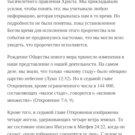
тысячелетнего правления Христа. Мы прикладывали
усилия, чтобы понять это; мы учитывали любую
информацию, которая открывалась нам в то время. Но
подробности не были понятны, пока установленное
Богом время для исполнения этого пророчества или
события не продвинулись настолько, что мы могли ясно
увидеть, что пророчество исполняется.
Рождение Общества нового мира принесло изменения в
наше представление о нашей деятельности. На самом
деле, мы знали, что только «малому стаду» было обещано
царство небесное (Луки 12:32). Но в седьмой главе
Откровения, кроме ограниченного числа в 144 000,
составляющих «малое стадо», говорится о «великом
множестве» (Откровение 7:4, 9).
Кроме того, в седьмой главе Откровения изображены
четыре ангела, удерживающих четыре ветра земных. То
же состояние описано Иисусом в Матфея 24:22, когда он
сказал: «ради избранных сократятся те дни». Следом за