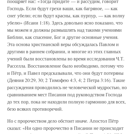
поощряет нас: «Тогда придите — и рассудим, говорит
Господь. Если будут грехи ваши, как багряное, — как
снег убелю; если будут красны, как пурпур, — как волну
убелю» (Исаии 1:18). Здесь довольно ясно показано, что
мы можем и должны размышлять над такими учениями
Библии, как спасение, Бог и другие основные учения.
Эта основа христианской веры обсуждалась Павлом и
другими в раннем собрании, и многие из этих главных
учений были восстановлены во время исследования Ч.Т.
Расселла. Восстановление было необходимо, потому что
и Пётр, и Павел предсказывали, что они будут потеряны
(Деяния 20:29, 30; 2 Тимофею 4:3, 4; 2 Петра 3:16). Такие
рассуждения проводились не человеческой мудростью, но
сравниванием мест Писания под руководством Господа
до тех пор, пока не находили полную гармонию для всех,
безо всяких противоречий.
Но с пророчеством дело обстоит иначе. Апостол Пётр
сказал: «Ни одно пророчество в Писании не происходит