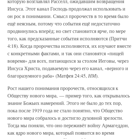
которую возглавлял Расселл, ожидавшим возвращения
Иисуса. Этот канал Господь продолжал использовать и
он рос в понимании. Смысл пророчеств в то время было
ещё неясным, потому что события ещё недостаточно
продвинулись вперёд; но свет становится ярче, по мере
того, как предсказанные события исполняются (Притчи
4:18). Когда пророчества исполняются, их изучают вместе
с конкретными фактами, и так они становятся «пищей
вовремя» для всех, питающихся за столом Иеговы, через
Иисуса Христа, подаваемую через его канал, «верного и
благоразумного раба» (Матфея 24:45,
НМ
).
Рост нашего понимания пророчеств, относящихся к
Обществу нового мира, — пример того, как открывалось
знание Божьих намерений. Этого не было до тех пор,
пока после 1919 года не стало понятно, что Общество
нового мира собралось и достигло духовной зрелости.
Тогда мы поняли, что оно переживёт войну Армагеддон,
как ядро нового мира, который появится во время