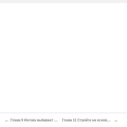
←
→
Глава 9 Иегова выбирает и очищает свой канал
Глава 11 Стройте на основании, бывшем прежде