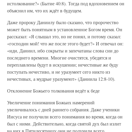
истолкование?» (Бытие 40:8). Тогда под вдохновением он
объяснил им, что их ждёт в будущем.
Даже пророку Даниилу было сказано, что пророчество
может быть понятным в установленное Богом время. Он
рассказал: «Я слышал это, но не понял, и потому сказал:
«господин мой! что же после этого будет?» И отвечал он:
«иди, Даниил, ибо сокрыты и запечатаны слова сии до
последнего времени. Многие очистятся, убедятся и
переплавлены будут в искушении; нечестивые же буду
поступать нечестиво, и не уразумеет сего никто из
нечестивых, а мудрые уразумеют» (Даниила 12:8-10).
Отклонение Божьего толкования ведёт к беде
Увеличение понимания Божьих намерений
увеличивалось с дней раннего собрания. Даже ученики
Иисуса не получили всего понимания во время, когда он
был с ними. Действительно, когда святой дух был излит
на них в Пятидесятницу они не получили всего