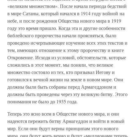
«великим множеством». После начала периода бедствий
в мире Сатаны, который начался в 1914 году войной на
небе, и после рождения Общества нового мира в 1919
году это время пришло. Когда эта и другие особенности
библейского пророчества начали проясняться, было
проведено исчерпывающее изучение всех этих текстов и
тем, имеющих отношение к этому пророчеству и книге
Откровение. Исходя из условий, обстоятельств, которые
сложились в этот момент, мы поняли, что великое
множество состояло из тех, кто призывал Иегову и
готовился к вечной жизни на земле в новом мире. Они
должны были быть собраны перед Армагеддоном и
должны быть проведены через эту великую битву. Этого
понимания не было до 1935 года.
Теперь это ясно всем в Обществе нового мира, и они
надеются пережить битву Армагеддон и войти в новый
мир. Если они будут верны принципам этого нового
мира, они будут жить вечно и будут «миллионами теперь