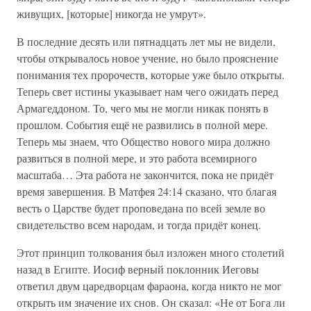
живущих, [которые] никогда не умрут».
В последние десять или пятнадцать лет мы не видели,
чтобы открывалось новое учение, но было прояснение
понимания тех пророчеств, которые уже было открыты.
Теперь свет истины указывает нам чего ожидать перед
Армагеддоном. То, чего мы не могли никак понять в
прошлом. События ещё не развились в полной мере.
Теперь мы знаем, что Общество нового мира должно
развиться в полной мере, и это работа всемирного
масштаба… Эта работа не закончится, пока не придёт
время завершения. В Матфея 24:14 сказано, что благая
весть о Царстве будет проповедана по всей земле во
свидетельство всем народам, и тогда придёт конец.
Этот принцип толкования был изложен много столетий
назад в Египте. Иосиф верный поклонник Иеговы
ответил двум царедворцам фараона, когда никто не мог
открыть им значение их снов. Он сказал: «Не от Бога ли