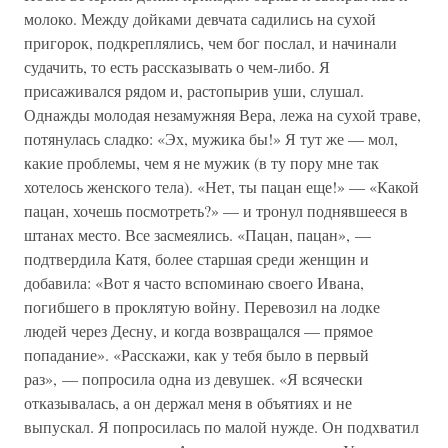
молоко. Между дойками девчата садились на сухой
пригорок, подкреплялись, чем бог послал, и начинали
судачить, то есть рассказывать о чем-либо. Я
присаживался рядом и, растопырив уши, слушал.
Однажды молодая незамужняя Вера, лежа на сухой траве,
потянулась сладко: «Эх, мужика бы!» Я тут же — мол,
какие проблемы, чем я не мужик (в ту пору мне так
хотелось женского тела). «Нет, ты пацан еще!» — «Какой
пацан, хочешь посмотреть?» — и тронул поднявшееся в
штанах место. Все засмеялись. «Пацан, пацан», —
подтвердила Катя, более старшая среди женщин и
добавила: «Вот я часто вспоминаю своего Ивана,
погибшего в проклятую войну. Перевозил на лодке
людей через Десну, и когда возвращался — прямое
попадание». «Расскажи, как у тебя было в первый
раз», — попросила одна из девушек. «Я всячески
отказывалась, а он держал меня в объятиях и не
выпускал. Я попросилась по малой нужде. Он подхватил