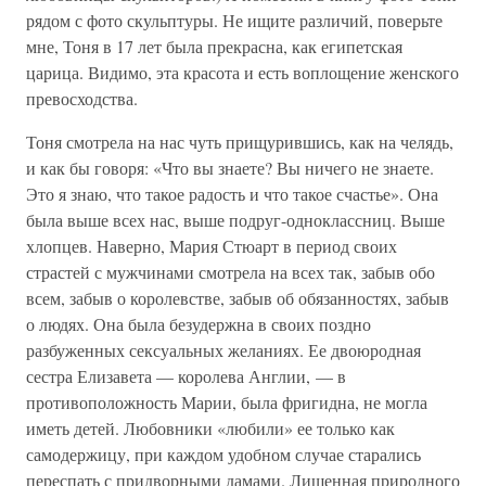
рядом с фото скульптуры. Не ищите различий, поверьте
мне, Тоня в 17 лет была прекрасна, как египетская
царица. Видимо, эта красота и есть воплощение женского
превосходства.
Тоня смотрела на нас чуть прищурившись, как на челядь,
и как бы говоря: «Что вы знаете? Вы ничего не знаете.
Это я знаю, что такое радость и что такое счастье». Она
была выше всех нас, выше подруг-одноклассниц. Выше
хлопцев. Наверно, Мария Стюарт в период своих
страстей с мужчинами смотрела на всех так, забыв обо
всем, забыв о королевстве, забыв об обязанностях, забыв
о людях. Она была безудержна в своих поздно
разбуженных сексуальных желаниях. Ее двоюродная
сестра Елизавета — королева Англии, — в
противоположность Марии, была фригидна, не могла
иметь детей. Любовники «любили» ее только как
самодержицу, при каждом удобном случае старались
переспать с придворными дамами. Лишенная природного