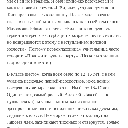
мы с ней не игрались. Я был немножко разочарован и
удивлен такой переменой. Видимо, уходило детство, и
Тоня превращалась в женщину. Позже, уже в зрелые
годы, в серьезной книге американских врачей-сексологов
Masters and Johnson я прочел: «Большинство девочек
теряют интерес к мастурбации в возрасте шести-семи лет,
но возвращаются к этому с наступлением половой
зрелости». Поэтому первоклассницам учительница часто
говорит: «Положите руки на парту». (Несколько женщин
подтвердили мне это.)
В классе шестом, когда всем было по 12–13 лет, с нами
учились несколько парней-переростков, из-за войны
потерявших четыре года школы. Им было 16–17 лет.
Один из них, самый рослый, Алексей (Ляксей — по-
пушкаревски) на уроке вытаскивал из штанов
эрегированный член и исподтишка показывал девчатам,
сидящим в классе. Некоторые из девчат взглянут на
Ляксеев член, захихикают тихонько и отвернутся. Только