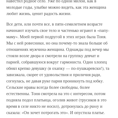
навестил родное село. Уже по одной милой, как в
молодые годы, улыбке можно видеть, как эта женщина
любит жизнь, ценит радость жизни.
Все дети, или почти все, в пяти-семилетнем возрасте
начинают изучать свое тело и частенько играют в «папу-
маму». Моей первой подругой в этих играх была Тоня.
Мы с ней ровесники, но она почему-то знала больше об
отношениях мужчина-женщина. Однажды под вечер мы
стояли возле двора и смотрели на группку девчат и
парней, собравшуюся вокруг гармониста. Один хлопец
обнял крепко девушку (в охапку — по-пушкаревски!), та
завизжала, скорее от удовольствия и приличия ради,
согнулась, не давая руке парня проникнуть под юбку.
Сельские нравы всегда более свободны, более
естественны. Тоня смотрела на это с интересом, потом
подняла подол платьица, оголив живот (трусиков в это
время в селе никто не носил), дотронулась до pussy и
сказала: «Он хочет потрогать это». И опустила платье.