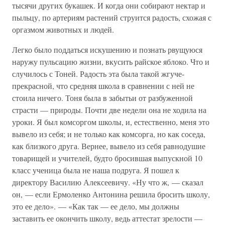
тысячи других букашек. И когда они собирают нектар и
пыльцу, по артериям растений струится радость, схожая с
оргазмом животных и людей.
Легко было поддаться искушению и познать рвущуюся
наружу пульсацию жизни, вкусить райское яблоко. Что и
случилось с Тоней. Радость эта была такой жгуче-
прекрасной, что средняя школа в сравнении с ней не
стоила ничего. Тоня была в забытьи от разбуженной
страсти — природы. Почти две недели она не ходила на
уроки. Я был комсоргом школы, и, естественно, меня это
вывело из себя; и не только как комсорга, но как соседа,
как близкого друга. Вернее, вывело из себя равнодушие
товарищей и учителей, будто бросившая выпускной 10
класс ученица была не наша подруга. Я пошел к
директору Василию Алексеевичу. «Ну что ж, — сказал
он, — если Ермоленко Антонина решила бросить школу,
это ее дело». — «Как так — ее дело, мы должны
заставить ее окончить школу, ведь аттестат зрелости —