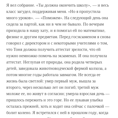
Я вел собрание. «Ты должна окончить школу», — и весь
класс загудел, поддерживая меня. «Но я пропустила
много уроков». — «Поможем». На следующий день она
сидела за партой, как ни в чем не бывало. По вечерам
приходила в нашу хату, и я помогал ей по математике,
физике и другим предметам. Перед госэкзаменом я снова
говорил с директором и с некоторыми учителями о том,
что Тоня должна получить аттестат зрелости, что ей
нужно немножко помочь на экзаменах. И она получила
аттестат. Неглупая от природы, она родила четверых
детей, заведовала животноводческой фермой колхоза, а
потом многие годы работала завмагом. Не всегда ее
жизнь была светлой: умер первый муж, вышла за
второго, через несколько лет он погиб; третий муж
моложе ее, но живут в согласии; умерла взрослая дочь —
пришлось пережить и это горе. Но ее лукавая улыбка
осталась прежней, хоть и ходит она сейчас с палочкой —
болит колено. Я встретился с ней в прошлом году, когда