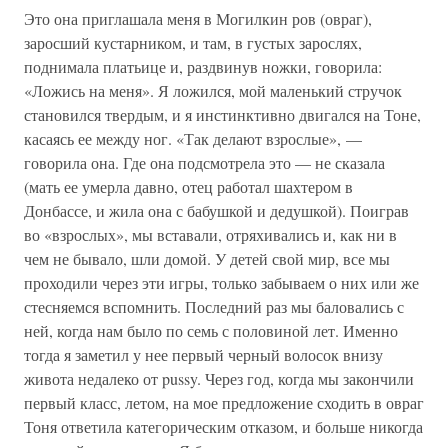
Это она приглашала меня в Могилкин ров (овраг),
заросший кустарником, и там, в густых зарослях,
поднимала платьице и, раздвинув ножки, говорила:
«Ложись на меня». Я ложился, мой маленький стручок
становился твердым, и я инстинктивно двигался на Тоне,
касаясь ее между ног. «Так делают взрослые», —
говорила она. Где она подсмотрела это — не сказала
(мать ее умерла давно, отец работал шахтером в
Донбассе, и жила она с бабушкой и дедушкой). Поиграв
во «взрослых», мы вставали, отряхивались и, как ни в
чем не бывало, шли домой. У детей свой мир, все мы
проходили через эти игры, только забываем о них или же
стесняемся вспомнить. Последний раз мы баловались с
ней, когда нам было по семь с половиной лет. Именно
тогда я заметил у нее первый черный волосок внизу
живота недалеко от pussy. Через год, когда мы закончили
первый класс, летом, на мое предложение сходить в овраг
Тоня ответила категорическим отказом, и больше никогда