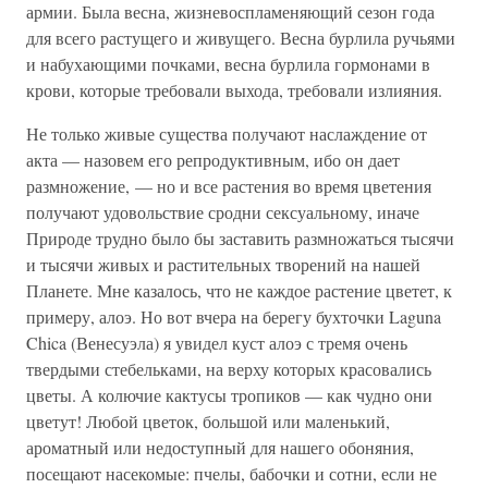
армии. Была весна, жизневоспламеняющий сезон года
для всего растущего и живущего. Весна бурлила ручьями
и набухающими почками, весна бурлила гормонами в
крови, которые требовали выхода, требовали излияния.
Не только живые существа получают наслаждение от
акта — назовем его репродуктивным, ибо он дает
размножение, — но и все растения во время цветения
получают удовольствие сродни сексуальному, иначе
Природе трудно было бы заставить размножаться тысячи
и тысячи живых и растительных творений на нашей
Планете. Мне казалось, что не каждое растение цветет, к
примеру, алоэ. Но вот вчера на берегу бухточки Laguna
Chica (Венесуэла) я увидел куст алоэ с тремя очень
твердыми стебельками, на верху которых красовались
цветы. А колючие кактусы тропиков — как чудно они
цветут! Любой цветок, большой или маленький,
ароматный или недоступный для нашего обоняния,
посещают насекомые: пчелы, бабочки и сотни, если не