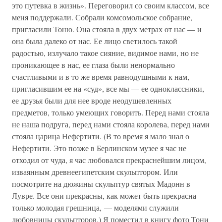
это путевка в жизнь». Переговорил со своим классом, все
меня поддержали. Собрали комсомольское собрание,
пригласили Тоню. Она стояла в двух метрах от нас — и
она была далеко от нас. Ее лицо светилось такой
радостью, излучало такое сияние, видимое нами, но не
проникающее в нас, ее глаза были ненормально
счастливыми и в то же время равнодушными к нам,
пригласившим ее на «суд», все мы — ее одноклассники,
ее друзья были для нее вроде неодушевленных
предметов, только умеющих говорить. Перед нами стояла
не наша подруга, перед нами стояла королева, перед нами
стояла царица Нефертити. (В то время я мало знал о
Нефертити. Это позже в Берлинском музее я час не
отходил от чуда, я час любовался прекраснейшим лицом,
изваянным древнеегипетским скульптором. Или
посмотрите на дюжины скульптур святых Мадонн в
Лувре. Все они прекрасны, как может быть прекрасна
только молодая грешница, — моделями служили
любовницы скульпторов.) Я поместил в книгу фото Тони