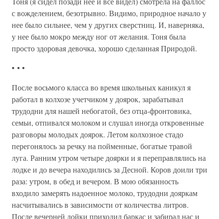
Тоня (я сидел позади нее и все видел) смотрела на фаллос
с вожделением, безотрывно. Видимо, природное начало у
нее было сильнее, чем у других сверстниц. И, наверняка,
у нее было мокро между ног от желания. Тоня была
просто здоровая девочка, хорошо сделанная Природой.
• • •
После восьмого класса во время школьных каникул я
работал в колхозе учетчиком у доярок, зарабатывал
трудодни для нашей небогатой, без отца-фронтовика,
семьи, отпивался молоком и слушал иногда откровенные
разговоры молодых доярок. Летом колхозное стадо
перегонялось за речку на пойменные, богатые травой
луга. Ранним утром четыре доярки и я переправлялись на
лодке и до вечера находились за Десной. Коров доили три
раза: утром, в обед и вечером. В мою обязанность
входило замерять надоенное молоко, трудодни дояркам
насчитывались в зависимости от количества литров.
После вечерней дойки приходил баркас и забирал нас и