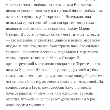
счастья познать любовь, познать оргазм Елизавета
целиком ушла в политику и в грязный бизнес добывания
денег, не гнушаясь работорговлей. Возможно, она
испытала единственный в жизни оргазм, когда палач
поднял отрубленную по ее приказу голову Марии
Стюарт. В постели женщина не имеет титулов. Страсть
— это неземное блаженство, данное в разной мере всем
людям на планете, но женская страсть намного сильнее
мужской. Прочтите Лескова «Леди Макбет Мценского
уезда», прочтите книги о Марии Стюарт. В
древнегреческой мифологии говорится о Тересее — сыне
нимфы Харикло. Юношей он увидел двух змей и убил
самку, после чего сам превратился в женщину. Через семь
лет он-она убил вторую змею и снова стал мужчиной. На
вопрос Зевса и Геры, кому любовь (секс) приносит
больше радости — мужчине или женщине, Тересий
ответил, что женщина получает удовольствие в 9 раз
большее, чем мужчина.