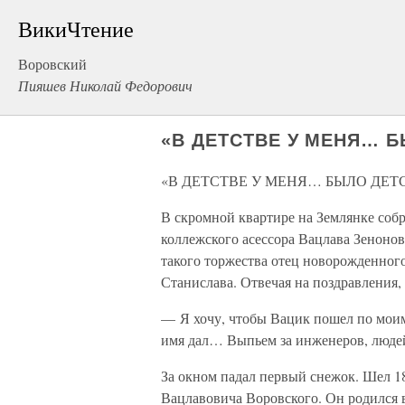
ВикиЧтение
Воровский
Пияшев Николай Федорович
«В ДЕТСТВЕ У МЕНЯ… 
«В ДЕТСТВЕ У МЕНЯ… БЫЛО ДЕТ
В скромной квартире на Землянке соб
коллежского асессора Вацлава Зенонов
такого торжества отец новорожденног
Станислава. Отвечая на поздравления,
— Я хочу, чтобы Вацик пошел по моим 
имя дал… Выпьем за инженеров, люде
За окном падал первый снежок. Шел 1
Вацлавовича Воровского. Он родился в