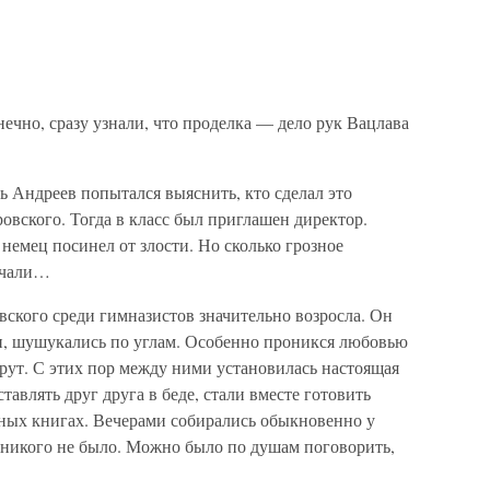
нечно, сразу узнали, что проделка — дело рук Вацлава
 Андреев попытался выяснить, кто сделал это
ровского. Тогда в класс был приглашен директор.
немец посинел от злости. Но сколько грозное
лчали…
вского среди гимназистов значительно возросла. Он
ли, шушукались по углам. Особенно проникся любовью
рут. С этих пор между ними установилась настоящая
тавлять друг друга в беде, стали вместе готовить
нных книгах. Вечерами собирались обыкновенно у
и, никого не было. Можно было по душам поговорить,