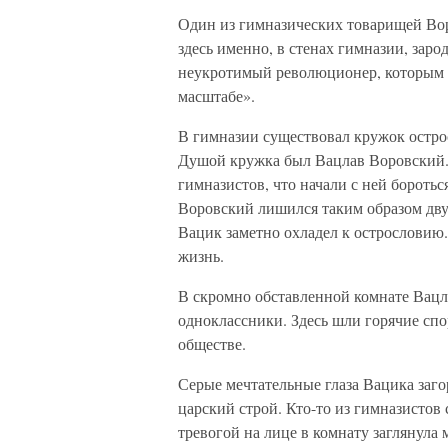
Один из гимназических товарищей Вор
здесь именно, в стенах гимназии, зар
неукротимый революционер, которым о
масштабе».
В гимназии существовал кружок острос
Душой кружка был Вацлав Воровский. 
гимназистов, что начали с ней боротьс
Воровский лишился таким образом двуг
Вацик заметно охладел к острословию.
жизнь.
В скромно обставленной комнате Вацла
одноклассники. Здесь шли горячие спо
обществе.
Серые мечтательные глаза Вацика заго
царский строй. Кто-то из гимназистов 
тревогой на лице в комнату заглянула м