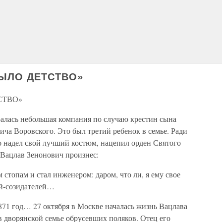
БЫЛО ДЕТСТВО»
СТВО»
ралась небольшая компания по случаю крестин сына
ича Воровского. Это был третий ребенок в семье. Ради
о надел свой лучший костюм, нацепил орден Святого
 Вацлав Зенонович произнес:
стопам и стал инженером: даром, что ли, я ему свое
й-созидателей…
871 год… 27 октября в Москве началась жизнь Вацлава
 дворянской семье обрусевших поляков. Отец его