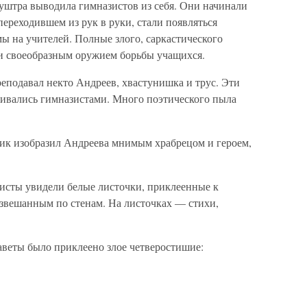
уштра выводила гимназистов из себя. Они начинали
переходившем из рук в руки, стали появляться
ы на учителей. Полные злого, саркастического
и своеобразным оружием борьбы учащихся.
реподавал некто Андреев, хвастунишка и трус. Эти
еливались гимназистами. Много поэтического пыла
цик изобразил Андреева мнимым храбрецом и героем,
зисты увидели белые листочки, приклеенные к
азвешанным по стенам. На листочках — стихи,
аветы было приклеено злое четверостишие: