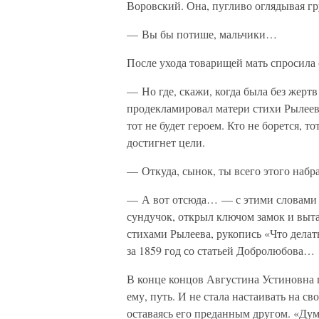
Воровский. Она, пугливо оглядывая гр
— Вы бы потише, мальчики…
После ухода товарищей мать спросила 
— Но где, скажи, когда была без жерт
продекламировал матери стихи Рылеева
тот не будет героем. Кто не борется, т
достигнет цели.
— Откуда, сынок, ты всего этого наб
— А вот отсюда… — с этими словами 
сундучок, открыл ключом замок и выта
стихами Рылеева, рукопись «Что дела
за 1859 год со статьей Добролюбова…
В конце концов Августина Устиновна п
ему, путь. И не стала настаивать на с
оставаясь его преданным другом. «Дум