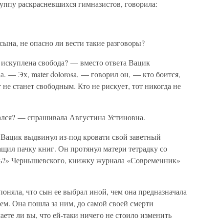
уппу раскрасневшихся гимназистов, говорила:
сына, не опасно ли вести такие разговоры?
в искуплена свобода? — вместо ответа Вацик
. — Эх, mater dolorosa, — говорил он, — кто боится,
от не станет свободным. Кто не рискует, тот никогда не
рался? — спрашивала Августина Устиновна.
Вацик выдвинул из-под кровати свой заветный
щил пачку книг. Он протянул матери тетрадку со
ть?» Чернышевского, книжку журнала «Современник»
оняла, что сын ее выбрал иной, чем она предназначала
воем. Она пошла за ним, до самой своей смерти
аете ли вы, что ей-таки ничего не стоило изменить