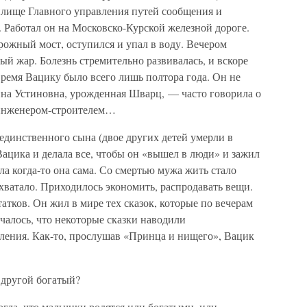
илище Главного управления путей сообщения и
 Работал он на Московско-Курской железной дороге.
рожный мост, оступился и упал в воду. Вечером
й жар. Болезнь стремительно развивалась, и вскоре
 время Вацику было всего лишь полтора года. Он не
ина Устиновна, урожденная Шварц, — часто говорила о
 инженером-строителем…
 единственного сына (двое других детей умерли в
Вацика и делала все, чтобы он «вышел в люди» и зажил
а когда-то она сама. Со смертью мужа жить стало
хватало. Приходилось экономить, распродавать вещи.
атков. Он жил в мире тех сказок, которые по вечерам
учалось, что некоторые сказки наводили
ления. Как-то, прослушав «Принца и нищего», Вацик
 другой богатый?
гла, что мальчики родятся или богатыми, или