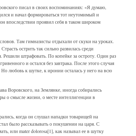
овского писал в своих воспоминаниях: «Я думаю,
одился и начал формироваться тот неутомимый и
н впоследствии проявил себя в таком широком
ловов. Там гимназисты отдыхали от скуки на уроках.
Страсть острить так сильно развилась среди
я. Решили штрафовать. По копейке за остроту. Один раз
ривенного и остался без завтрака. После этого случая
 Но любовь к шутке, к иронии осталась у него на всю
ва Воровского, на Землянке, иногда собирались
ры о смысле жизни, о месте интеллигенции в
рались, когда он слушал нападки товарищей на
стал было рассказывать о покушении на царя. С
ать, или mater dolorosa[1], как называл ее в шутку