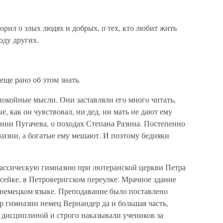
рил о злых людях и добрых, о тех, кто любит жить
боду других.
еще рано об этом знать.
покойные мысли. Они заставляли его много читать,
е, как он чувствовал, ни дед, ни мать не дают ему
нии Пугачева, о походах Степана Разина. Постепенно
жизни, а богатые ему мешают. И поэтому бедняки
лассическую гимназию при лютеранской церкви Петра
сейке, в Петроверигском переулке. Мрачное здание
а немецком языке. Преподавание было поставлено
р гимназии немец Вернандер да и большая часть,
 дисциплиной и строго наказывали учеников за