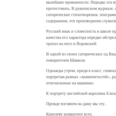
малейшие провинности. Нередко эта м
протестовать. В рукописном журнале, 
сатирические стихотворения, эпиграмм
содержания, эти произведения служил
Русский язык и словесность в школе п
качества его характера нередко обстр
тратил на него и Воровский.
В одной из своих сатирических од Ва
покорителем Шамиля.
Однажды утром, придя в класс, гимна
портретам разных «знаменитостей», р
отпечатанные на машинке.
К портрету английской королевы Елиз
Прежде взглянем на даму мы эту,
Королеву развратнее всех,