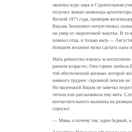
окончил курс наук в Строительном уч
получил звание инженера-архитектора.
Весной 1873 года, проверяя железнодо
Вацлав Зенонович почувствовал сильны
он умер от скоротечной чахотки. В то
помнил отца, и только мать — Август
большом желании мужа сделать сына
Мать ревностно взялась за воспитание
раннем возрасте). Она горячо любила 
той обеспеченной жизнью, которой жил
намного труднее: скромной пенсии не 
Но маленький Вацик не замечал недост
читала или рассказывала ему мать. Сл
впечатлительного мальчика на размыш
спросил:
— Мама, а почему так: один бедный, а
Августина Устиновна объяснила как мо