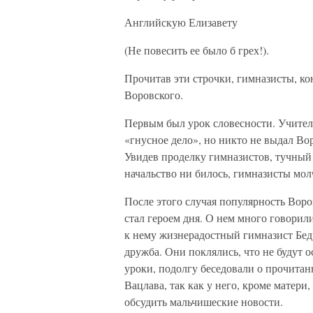
Английскую Елизавету
(Не повесить ее было б грех!).
Прочитав эти строчки, гимназисты, ко
Воровского.
Первым был урок словесности. Учитель
«гнусное дело», но никто не выдал Во
Увидев проделку гимназистов, тучный 
начальство ни билось, гимназисты мо
После этого случая популярность Воро
стал героем дня. О нем много говори
к нему жизнерадостный гимназист Бед
дружба. Они поклялись, что не будут ос
уроки, подолгу беседовали о прочита
Вацлава, так как у него, кроме матер
обсудить мальчишеские новости.