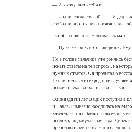
— А я хочу знать сейчас.
— Ладно, тогда слушай… — И дед гово
свободно, и о тех, кто посягает на сво
Тут обыкновенно вмешивалась мать:
— Ну зачем ты все это говоришь? Ему 
Но в голове мальчика уже роились бес
искать ответы на те вопросы, на которы
нужных ответов. Он прочитал о восста
Вацик понял, что народ ищет лучшей 
испокон веков боролись с богачами.
Одиннадцати лет Вацик поступил в к
и Павла. Гимназия находилась на Маро
казенного типа. Занятия там велись н
неплохо, но докучала муштра. Директо
преподавателей неотступно следили за