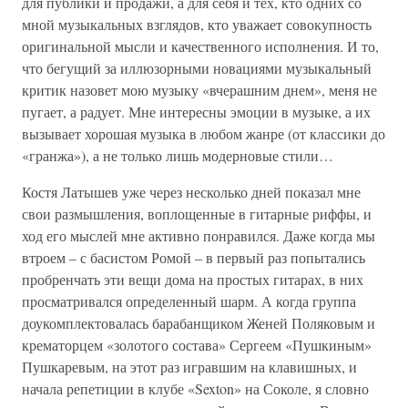
для публики и продажи, а для себя и тех, кто одних со
мной музыкальных взглядов, кто уважает совокупность
оригинальной мысли и качественного исполнения. И то,
что бегущий за иллюзорными новациями музыкальный
критик назовет мою музыку «вчерашним днем», меня не
пугает, а радует. Мне интересны эмоции в музыке, а их
вызывает хорошая музыка в любом жанре (от классики до
«гранжа»), а не только лишь модерновые стили…
Костя Латышев уже через несколько дней показал мне
свои размышления, воплощенные в гитарные риффы, и
ход его мыслей мне активно понравился. Даже когда мы
втроем – с басистом Ромой – в первый раз попытались
пробренчать эти вещи дома на простых гитарах, в них
просматривался определенный шарм. А когда группа
доукомплектовалась барабанщиком Женей Поляковым и
крематорцем «золотого состава» Сергеем «Пушкиным»
Пушкаревым, на этот раз игравшим на клавишных, и
начала репетиции в клубе «Sexton» на Соколе, я словно