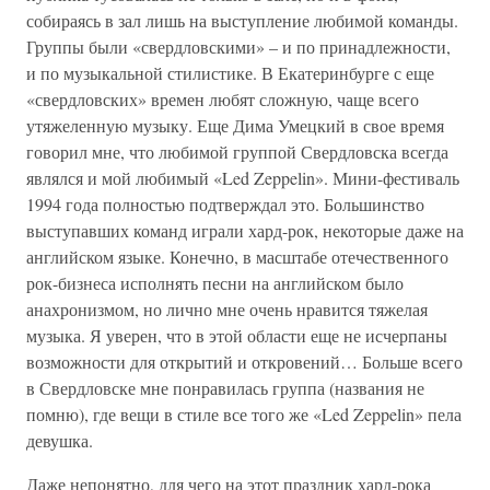
собираясь в зал лишь на выступление любимой команды.
Группы были «свердловскими» – и по принадлежности,
и по музыкальной стилистике. В Екатеринбурге с еще
«свердловских» времен любят сложную, чаще всего
утяжеленную музыку. Еще Дима Умецкий в свое время
говорил мне, что любимой группой Свердловска всегда
являлся и мой любимый «Led Zeppelin». Мини-фестиваль
1994 года полностью подтверждал это. Большинство
выступавших команд играли хард-рок, некоторые даже на
английском языке. Конечно, в масштабе отечественного
рок-бизнеса исполнять песни на английском было
анахронизмом, но лично мне очень нравится тяжелая
музыка. Я уверен, что в этой области еще не исчерпаны
возможности для открытий и откровений… Больше всего
в Свердловске мне понравилась группа (названия не
помню), где вещи в стиле все того же «Led Zeppelin» пела
девушка.
Даже непонятно, для чего на этот праздник хард-рока