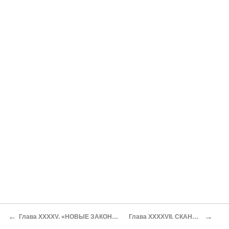
←
→
Глава XXXXV. «НОВЫЕ ЗАКОНЫ» КЛАССИЧЕСКОГО ТАНГО
Глава XXXXVII. СКАНДАЛ, ЕЩЕ СКАНДАЛ