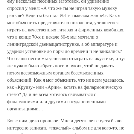
ему несколько песенных заготовок, он удивленно
спросил у меня: «А что же ты не играл такую музыку
раньше? Ведь ты бы стал №1 в тяжелом жанре!». Как я
мог объяснить представителю поколения, учившегося
играть на качественных гитарах и фирменных комбиках,
что в конце 70-х и начале 80-х мы мечтали о
ленинградской двенадцатиструнке, а об аппаратуре и
ударной установке до поры до времени и не заикались?
Что наши песни мы успевали отыграть на акустике, и тут
же нужно было «брать ноги в руки», чтоб не давать
потом всевозможным органам бессмысленных
объяснений. Как я мог объяснить, что не всем удавалось,
как «Круизу» или «Арии», встать на филармоническую
стезю? Да и не всем хотелось связываться с
филармониями или другими государственными
организациями…
Бог с ним, дело прошлое. Мне и десять лет спустя было
интересно записать «тяжелый» альбом не для кого-то, не