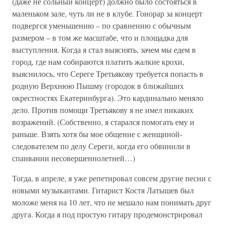
(даже не сольный концерт) должно было состояться в
маленьком зале, чуть ли не в клубе. Гонорар за концерт
подвергся уменьшению – по сравнению с обычным
размером – в том же масштабе, что и площадка для
выступления. Когда я стал выяснять, зачем мы едем в
город, где нам собираются платить жалкие крохи,
выяснилось, что Сереге Третьякову требуется попасть в
родную Верхнюю Пышму (городок в ближайших
окрестностях Екатеринбурга). Это кардинально меняло
дело. Против помощи Третьякову я не имел никаких
возражений. (Собственно, я старался помогать ему и
раньше. Взять хотя бы мое общение с женщиной-
следователем по делу Сереги, когда его обвинили в
спаивании несовершеннолетней…)
Тогда, в апреле, я уже репетировал совсем другие песни с
новыми музыкантами. Гитарист Костя Латышев был
моложе меня на 10 лет, что не мешало нам понимать друг
друга. Когда я под простую гитару продемонстрировал