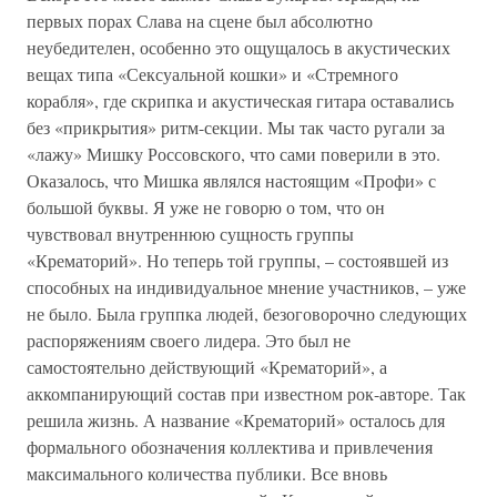
первых порах Слава на сцене был абсолютно
неубедителен, особенно это ощущалось в акустических
вещах типа «Сексуальной кошки» и «Стремного
корабля», где скрипка и акустическая гитара оставались
без «прикрытия» ритм-секции. Мы так часто ругали за
«лажу» Мишку Россовского, что сами поверили в это.
Оказалось, что Мишка являлся настоящим «Профи» с
большой буквы. Я уже не говорю о том, что он
чувствовал внутреннюю сущность группы
«Крематорий». Но теперь той группы, – состоявшей из
способных на индивидуальное мнение участников, – уже
не было. Была группка людей, безоговорочно следующих
распоряжениям своего лидера. Это был не
самостоятельно действующий «Крематорий», а
аккомпанирующий состав при известном рок-авторе. Так
решила жизнь. А название «Крематорий» осталось для
формального обозначения коллектива и привлечения
максимального количества публики. Все вновь