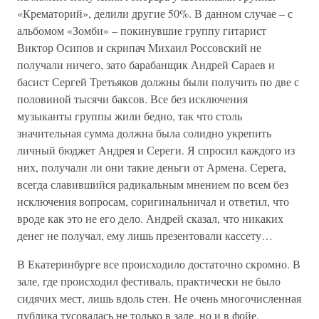
«Крематорий», делили другие 50%. В данном случае – с
альбомом «Зомби» – покинувшие группу гитарист
Виктор Осипов и скрипач Михаил Россовский не
получали ничего, зато барабанщик Андрей Сараев и
басист Сергей Третьяков должны были получить по две с
половиной тысячи баксов. Все без исключения
музыканты группы жили бедно, так что столь
значительная сумма должна была солидно укрепить
личный бюджет Андрея и Сереги. Я спросил каждого из
них, получали ли они такие деньги от Армена. Серега,
всегда славившийся радикальным мнением по всем без
исключения вопросам, соригинальничал и ответил, что
вроде как это не его дело. Андрей сказал, что никаких
денег не получал, ему лишь презентовали кассету…
В Екатеринбурге все происходило достаточно скромно. В
зале, где происходил фестиваль, практически не было
сидячих мест, лишь вдоль стен. Не очень многочисленная
публика тусовалась не только в зале, но и в фойе,