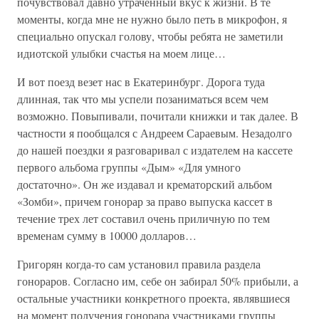
почувствовал давно утраченный вкус к жизни. В те
моменты, когда мне не нужно было петь в микрофон, я
специально опускал голову, чтобы ребята не заметили
идиотской улыбки счастья на моем лице…
И вот поезд везет нас в Екатеринбург. Дорога туда
длинная, так что мы успели позаниматься всем чем
возможно. Повыпивали, почитали книжки и так далее. В
частности я пообщался с Андреем Сараевым. Незадолго
до нашей поездки я разговаривал с издателем на кассете
первого альбома группы «Дым» «Для умного
достаточно». Он же издавал и крематорский альбом
«Зомби», причем гонорар за право выпуска кассет в
течение трех лет составил очень приличную по тем
временам сумму в 10000 долларов…
Григорян когда-то сам установил правила раздела
гонораров. Согласно им, себе он забирал 50% прибыли, а
остальные участники конкретного проекта, являвшиеся
на момент получения гонорара участниками группы