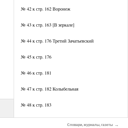
№ 42 к стр. 162 Воронеж
№ 43 к стр. 163 [В зеркале]
№ 44 к стр. 176 Третий Зачатьевский
№ 45 к стр. 176
№ 46 к стр. 181
№ 47 к стр. 182 Колыбельная
№ 48 к стр. 183
№ 49 к стр. 187 Тень
→
Словари, журналы, газеты