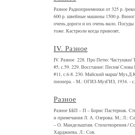
Разное Радиоприемники от 325 р. /рек
600 р. швейные машины 1500 р. Виног
очень дороги и их очень мало. Посуды
тоже. Кастрюли когда привозят,
IV. Разное
IV. Разное 228. Про Петю: Частушки/ 
#5, с.59. 229. Восстание: Песня/ Слов
#11, с.6-8. 230. Майский марш/ Муз.Д.
пионера. - М.: ОГИЗ-МузГИЗ, 1934. - с.
Разное
Разное ББП – П – Борис Пастернак. Ст
и примечания Л. А. Озерова. М.; Л.: Со
– О. Мандельштам. Стихотворения / Со
Харджиева. Л.: Сов.