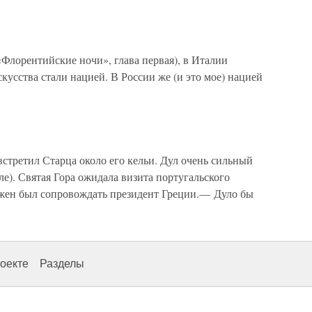
«Флорентийские ночи», глава первая), в Италии
скусства стали нацией. В России же (и это мое) нацией
стретил Старца около его кельи. Дул очень сильный
ле). Святая Гора ожидала визита португальского
лжен был сопровождать президент Греции.— Дуло бы
оекте
Разделы