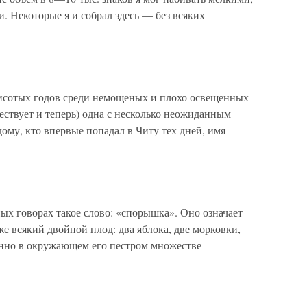
. Некоторые я и собрал здесь — без всяких
тисотых годов среди немощеных и плохо освещенных
ествует и теперь) одна с несколько неожиданным
у, кто впервые попадал в Читу тех дней, имя
х говорах такое слово: «спорышка». Оно означает
же всякий двойной плод: два яблока, две морковки,
нно в окружающем его пестром множестве