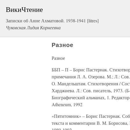
ВикиЧтение
Записки об Анне Ахматовой. 1938-1941 [litres]
Чуковская Лидия Корнеевна
Разное
Разное
ББП – П – Борис Пастернак. Стихотвор
примечания Л. А. Озерова. М.; Л.: Сов.
О. Мандельштам. Стихотворения / Сост
Харджиева. Л.: Сов. писатель, 1973. (Б
Биографический альманах, 1. Редактор
Atheneum, 1992
«Пятитомник» – Борис Пастернак. Собр
текста и комментарии В. М. Борисова, Е
1989-1992