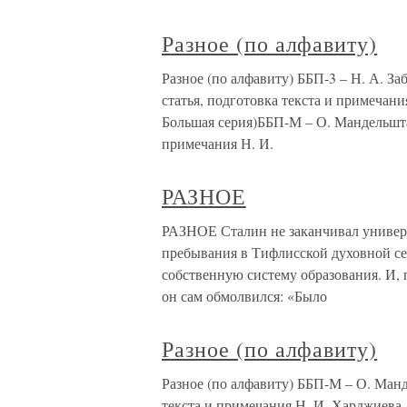
Разное (по алфавиту)
Разное (по алфавиту) ББП-3 – Н. А. З
статья, подготовка текста и примечания
Большая серия)ББП-М – О. Мандельштам
примечания Н. И.
РАЗНОЕ
РАЗНОЕ Сталин не заканчивал универс
пребывания в Тифлисской духовной се
собственную систему образования. И, 
он сам обмолвился: «Было
Разное (по алфавиту)
Разное (по алфавиту) ББП-М – О. Манд
текста и примечания Н. И. Харджиева. 