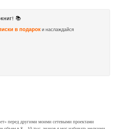
книг! 📚
писки в подарок
и наслаждайся
Нет» перед другими моими сетевыми проектами
е объем в 8—10 тыс. знаков я мог набивать мелкими,