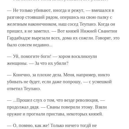
— Не только убивают, иногда и режут, — вмешался в
разговор стоявший рядом, опершись на свою палку с
железным наконечником, наш сосед Теупанэ. Когда он
пришел, я не заметил. — Вот князей Нижней Сванетии
Гардабхадзе вырезали всех, дома их сожгли. Говорят, это
было совсем недавно...
— Уй, помогите боги! — хором воскликнули
женщины. — За что их убили?
— Конечно, за плохие дела. Меня, например, никто
убивать не будет, если даже попрошу, — с усмешкой
ответил Теупанэ.
— ...Прошел слух о том, что везде революция, —
продолжал дядя. — Сваны поверили этому. Взяли
оружие и прогнали пристава, некоторых князей.
— О, помню, как же! Только ничего тогдй не