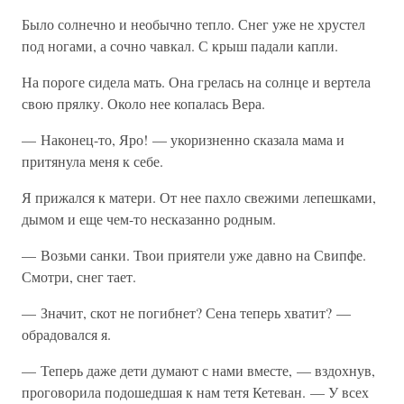
Было солнечно и необычно тепло. Снег уже не хрустел
под ногами, а сочно чавкал. С крыш падали капли.
На пороге сидела мать. Она грелась на солнце и вертела
свою прялку. Около нее копалась Вера.
— Наконец-то, Яро! — укоризненно сказала мама и
притянула меня к себе.
Я прижался к матери. От нее пахло свежими лепешками,
дымом и еще чем-то несказанно родным.
— Возьми санки. Твои приятели уже давно на Свипфе.
Смотри, снег тает.
— Значит, скот не погибнет? Сена теперь хватит? —
обрадовался я.
— Теперь даже дети думают с нами вместе, — вздохнув,
проговорила подошедшая к нам тетя Кетеван. — У всех