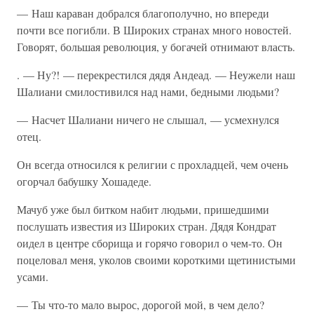
— Наш караван добрался благополучно, но впереди
почти все погибли. В Широких странах много новостей.
Говорят, большая революция, у богачей отнимают власть.
. — Ну?! — перекрестился дядя Андеад. — Неужели наш
Шалиани смилостивился над нами, бедными людьми?
— Насчет Шалиани ничего не слышал, — усмехнулся
отец.
Он всегда относился к религии с прохладцей, чем очень
огорчал бабушку Хошадеде.
Мачуб уже был битком набит людьми, пришедшими
послушать известия из Широких стран. Дядя Кондрат
оидел в центре сборища и горячо говорил о чем-то. Он
поцеловал меня, уколов своими короткими щетинистыми
усами.
— Ты что-то мало вырос, дорогой мой, в чем дело?