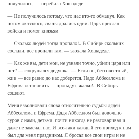
получилось, — перебила Хошадеде.
— Не получилось потому, что нас кто-то обманул. Как
потом оказалось, сваны дрались одни. Царь прислал
войска и помог князьям.
— Сколько людей тогда пропало!.. В Сибирь скольких
сослали, все пропали там, — заохала Хошадеде.
— Как же вы, дети мои, не узнали точно, убили царя или
нет? — сокрушался дедушка. — Если он, бессовестный,
жив — все равно до нас доберется. Надо Аббесалома и
Ефрема остановить — пропадут, жалко!.. В Сибирь
сошлют.
Меня взволновали слова относительно судьбы дядей
Аббесалома и Ефрема. Дядя Аббесалом был довольно
суров с нами, детьми, почти никогда не разговаривал и
даже не замечал нас. И все-таки каждый его приход к нам
был для меня праздником. Я бросал все свои игры и не