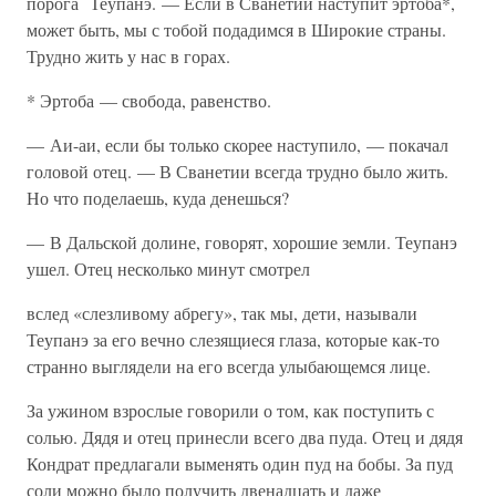
порога Теупанэ. — Если в Сванетии наступит эртоба*,
может быть, мы с тобой подадимся в Широкие страны.
Трудно жить у нас в горах.
* Эртоба — свобода, равенство.
— Аи-аи, если бы только скорее наступило, — покачал
головой отец. — В Сванетии всегда трудно было жить.
Но что поделаешь, куда денешься?
— В Дальской долине, говорят, хорошие земли. Теупанэ
ушел. Отец несколько минут смотрел
вслед «слезливому абрегу», так мы, дети, называли
Теупанэ за его вечно слезящиеся глаза, которые как-то
странно выглядели на его всегда улыбающемся лице.
За ужином взрослые говорили о том, как поступить с
солью. Дядя и отец принесли всего два пуда. Отец и дядя
Кондрат предлагали выменять один пуд на бобы. За пуд
соли можно было получить двенадцать и даже