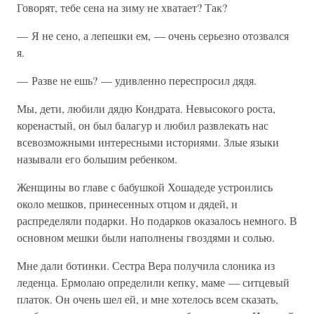
Говорят, тебе сена на зиму не хватает? Так?
— Я не сено, а лепешки ем, — очень серьезно отозвался
я.
— Разве не ешь? — удивленно переспросил дядя.
Мы, дети, любили дядю Кондрата. Невысокого роста,
коренастый, он был балагур и любил развлекать нас
всевозможными интересными историями. Злые языки
называли его большим ребенком.
Женщины во главе с бабушкой Хошадеде устроились
около мешков, принесенных отцом и дядей, и
распределяли подарки. Но подарков оказалось немного. В
основном мешки были наполнены гвоздями и солью.
Мне дали ботинки. Сестра Вера получила слоника из
леденца. Ермолаю определили кепку, маме — ситцевый
платок. Он очень шел ей, и мне хотелось всем сказать,