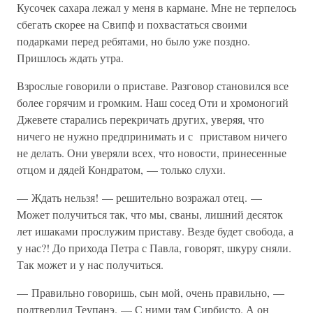
Кусочек сахара лежал у меня в кармане. Мне не терпелось
сбегать скорее на Свипф и похвастаться своими
подарками перед ребятами, но было уже поздно.
Пришлось ждать утра.
Взрослые говорили о приставе. Разговор становился все
более горячим и громким. Наш сосед Оти и хромоногий
Джевете старались перекричать других, уверяя, что
ничего не нужно предпринимать и с приставом ничего
не делать. Они уверяли всех, что новости, принесенные
отцом и дядей Кондратом, — только слухи.
— Ждать нельзя! — решительно возражал отец. —
Может получиться так, что мы, сваны, лишний десяток
лет ишаками прослужим приставу. Везде будет свобода, а
у нас?! До прихода Петра с Павла, говорят, шкуру сняли.
Так может и у нас получиться.
— Правильно говоришь, сын мой, очень правильно, —
подтвердил Теупанэ. — С ними там Сирбисто. А он