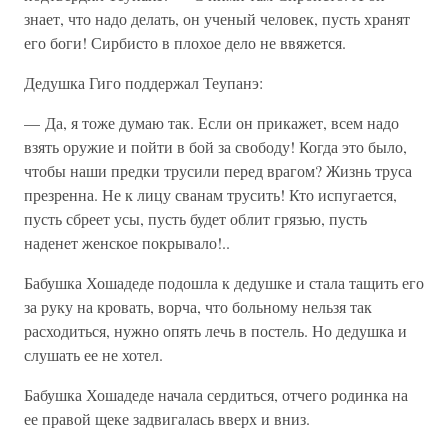
знает, что надо делать, он ученый человек, пусть хранят
его боги! Сирбисто в плохое дело не ввяжется.
Дедушка Гиго поддержал Теупанэ:
— Да, я тоже думаю так. Если он прикажет, всем надо
взять оружие и пойти в бой за свободу! Когда это было,
чтобы наши предки трусили перед врагом? Жизнь труса
презренна. Не к лицу сванам трусить! Кто испугается,
пусть сбреет усы, пусть будет облит грязью, пусть
наденет женское покрывало!..
Бабушка Хошадеде подошла к дедушке и стала тащить его
за руку на кровать, ворча, что больному нельзя так
расходиться, нужно опять лечь в постель. Но дедушка и
слушать ее не хотел.
Бабушка Хошадеде начала сердиться, отчего родинка на
ее правой щеке задвигалась вверх и вниз.