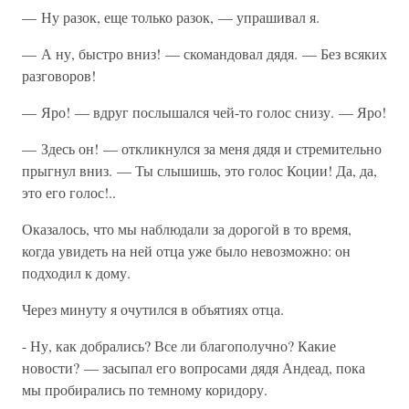
— Ну разок, еще только разок, — упрашивал я.
— А ну, быстро вниз! — скомандовал дядя. — Без всяких
разговоров!
— Яро! — вдруг послышался чей-то голос снизу. — Яро!
— Здесь он! — откликнулся за меня дядя и стремительно
прыгнул вниз. — Ты слышишь, это голос Коции! Да, да,
это его голос!..
Оказалось, что мы наблюдали за дорогой в то время,
когда увидеть на ней отца уже было невозможно: он
подходил к дому.
Через минуту я очутился в объятиях отца.
- Ну, как добрались? Все ли благополучно? Какие
новости? — засыпал его вопросами дядя Андеад, пока
мы пробирались по темному коридору.