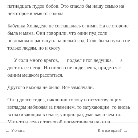
пятнадцать пудов бобов. Это спасло бы нашу семью на
некоторое время от голода.
Бабушка Хошадеде не соглашалась с ними. На ее стороне
была и мама. Они говорили, что один пуд соли
невозможно растянуть на целый год. Соль была нужна не
только людям, но и скоту.
— У соли много врагов, — подвел итог дедушка, — а
достать ее негде. Но ничего не поделаешь, придется с
одним мешком расстаться.
Другого выхода не было. Все замолчали.
Отец долго сидел, наклонив голову и отсутствующим
взглядом наблюдая за пламенем, то затухающим, то вновь
вспыхивающим в очаге, упорно раздумывая о чем-то.
Мать то и дело с тревогой посматривала на отца.
←
→
У очага
Кто же прав?
Поднявшись со своего места и пройдя несколько раз от