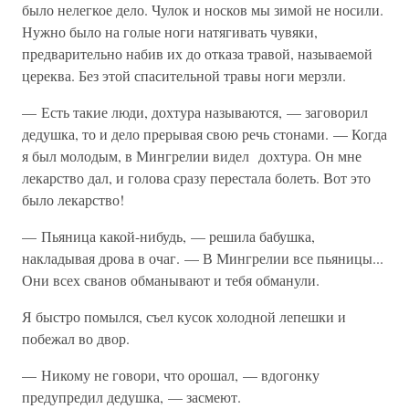
было нелегкое дело. Чулок и носков мы зимой не носили.
Нужно было на голые ноги натягивать чувяки,
предварительно набив их до отказа травой, называемой
цереква. Без этой спасительной травы ноги мерзли.
— Есть такие люди, дохтура называются, — заговорил
дедушка, то и дело прерывая свою речь стонами. — Когда
я был молодым, в Мингрелии видел дохтура. Он мне
лекарство дал, и голова сразу перестала болеть. Вот это
было лекарство!
— Пьяница какой-нибудь, — решила бабушка,
накладывая дрова в очаг. — В Мингрелии все пьяницы...
Они всех сванов обманывают и тебя обманули.
Я быстро помылся, съел кусок холодной лепешки и
побежал во двор.
— Никому не говори, что орошал, — вдогонку
предупредил дедушка, — засмеют.