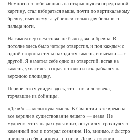
Немного полюбовавшись на открывшуюся передо мной
картину, стал взбираться выше, почти по вертикальному
бревну, имевшему зазубришси только для большого
пальца ноги,
На самом верхнем этаже не было даже и бревна. В
потолке здесь было четыре отверстия, и под каждым с
одной стороны стены находился камень, и выемка — с
другой. Я наметил себе одно из отверстий, встав на
камень, ухватился за края потолка и вскарабкался на
верхнюю площадку.
Первое, что я увидел здесь, это... ноги человека,
торчавшие из бойницы.
«Деав!» — мелькнула мысль. В Сванетии в те времена
все верили в существование лешего — деава. Не
мудрено, что я шарахнулся вниз, оступился, грохнулся о
каменный пол и потерял сознание. Но, видимо, я быстро
пришел в себя и вскочил на ноги. Деав заговорил