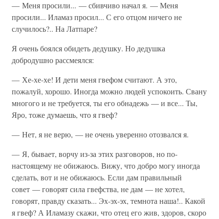
— Меня просили... — сбивчиво начал я. — Меня
просили... Иламаз просил... С его отцом ничего не
случилось?.. На Латпаре?
Я очень боялся обидеть дедушку. Но дедушка
добродушно рассмеялся:
— Хе-хе-хе! И дети меня гвефом считают. А это,
пожалуй, хорошо. Иногда можно людей успокоить. Свану
многого и не требуется, ты его обнадежь — и все... Ты,
Яро, тоже думаешь, что я гвеф?
— Нет, я не верю, — не очень уверенно отозвался я.
— Я, бывает, ворчу из-за этих разговоров, но по-
настоящему не обижаюсь. Вижу, что добро могу иногда
сделать, вот и не обижаюсь. Если дам правильный
совет — говорят сила гвефства, не дам — не хотел,
говорят, правду сказать... Эх-эх-эх, темнота наша!.. Какой
я гвеф? А Иламазу скажи, что отец его жив, здоров, скоро