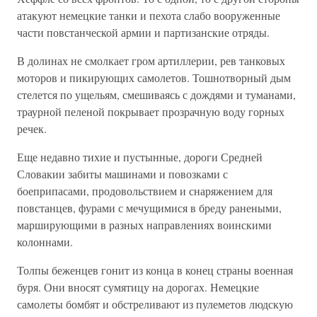
атакуют немецкие танки и пехота слабо вооруженные
части повстанческой армии и партизанские отряды.
В долинах не смолкает гром артиллерии, рев танковых
моторов и пикирующих самолетов. Тошнотворный дым
стелется по ущельям, смешиваясь с дождями и туманами,
траурной пеленой покрывает прозрачную воду горных
речек.
Еще недавно тихие и пустынные, дороги Средней
Словакии забиты машинами и повозками с
боеприпасами, продовольствием и снаряжением для
повстанцев, фурами с мечущимися в бреду ранеными,
марширующими в разных направлениях воинскими
колоннами.
Толпы беженцев гонит из конца в конец страны военная
буря. Они вносят сумятицу на дорогах. Немецкие
самолеты бомбят и обстреливают из пулеметов людскую