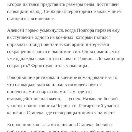
Егоров пытался представить размеры беды, постигшей
словацкий народ. Свободная территория с каждым днем
становится все меньше.
Алексей горько усмехнулся, когда Подгора перевел ему
выступление одного из военных, который пытался
оправдать отход повстанческой армии интересами
сокращения фронта и экономии сил. Он вспомнил, что
уже однажды слышал эти слова от Голиана. До каких пор
сокращать? Фронт уже и так у околицы.
Говорившие критиковали военное командование за то,
что словацкое войско плохо взаимодействует с
ополченцами и партизанами. Там, где это
взаимодействие налажено, — успех. Называли боевой
участок подполковника Чернека и Телгартский участок
капитана Станека, где гитлеровцы топчутся на месте.
Егоров поискал глазами капитана Станека, боевого
побратима, с которым вот уже столько дней они держат