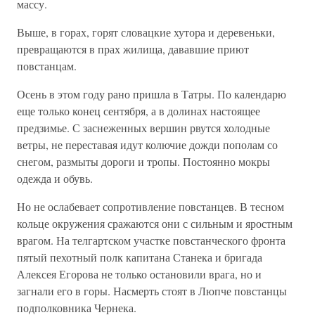
массу.
Выше, в горах, горят словацкие хутора и деревеньки,
превращаются в прах жилища, дававшие приют
повстанцам.
Осень в этом году рано пришла в Татры. По календарю
еще только конец сентября, а в долинах настоящее
предзимье. С заснеженных вершин рвутся холодные
ветры, не переставая идут колючие дожди пополам со
снегом, размыты дороги и тропы. Постоянно мокры
одежда и обувь.
Но не ослабевает сопротивление повстанцев. В тесном
кольце окружения сражаются они с сильным и яростным
врагом. На телгартском участке повстанческого фронта
пятый пехотный полк капитана Станека и бригада
Алексея Егорова не только остановили врага, но и
загнали его в горы. Насмерть стоят в Люпче повстанцы
подполковника Чернека.