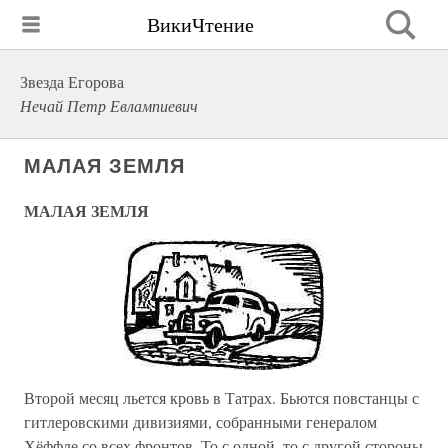
ВикиЧтение
Звезда Егорова
Нечай Петр Евлампиевич
МАЛАЯ ЗЕМЛЯ
МАЛАЯ ЗЕМЛЯ
Второй месяц льется кровь в Татрах. Бьются повстанцы с
гитлеровскими дивизиями, собранными генералом
Хёффле со всех фронтов. То с одной, то с другой стороны