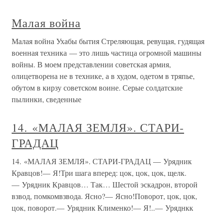
Малая война
Малая война Ухабы бытия Стреляющая, ревущая, гудящая
военная техника — это лишь частица огромной машины
войны. В моем представлении советская армия,
олицетворена не в технике, а в худом, одетом в тряпье,
обутом в кирзу советском воине. Серые солдатские
пылинки, сведенные
14. «МАЛАЯ ЗЕМЛЯ». СТАРИ-
ГРАДАЦ
14. «МАЛАЯ ЗЕМЛЯ». СТАРИ-ГРАДАЦ — Урядник
Кравцов!— Я!Три шага вперед: цок, цок, цок, щелк.
— Урядник Кравцов… Так… Шестой эскадрон, второй
взвод, помкомвзвода. Ясно?— Ясно!Поворот, цок, цок,
цок, поворот.— Урядник Клименко!— Я!..— Уряднкк