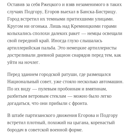
Оставив за себя Ржецкого и взяв незаменимого в таких
случаях Подгору, Егоров выехал в Банска-Бистрицу.
Город встретил их темными притихшими улицами.
Кругом ни огонька. Лишь над Кремницкими горами
колыхались сполохи далеких ракет — немцы освещали
свой передний край. Иногда глухо слышалась
артиллерийская пальба. Это немецкие артиллеристы
достреливали дневной рацион снарядов перед тем, как
уйти на ночлег.
Перед зданием городской ратуши, где размещался
Национальный совет, уже стояло несколько автомашин.
По их виду — пулевым пробоинам и вмятинам,
разбитым ветровым стеклам — можно было легко
догадаться, что они прибыли с фронта.
В штабе партизанского движения Егорова и Подгору
встретил плотный, похожий на цыгана, коренастый
бородач в советской военной форме.