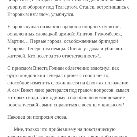
упорную оборону под Телгартом. Станек, встретившись с
Егоровым взглядом, улыбнулся.
Егоров слушал названия городов и опорных пунктов,
оставленных словацкой армией: Липтов, Ружомберок,
Мартин… Первые города, освобожденные бригадой
Егорова. Теперь там немцы. Они жгут дома и убивают
жителей. Кто несет за это ответственность?..
С приездом Виеста Голиан облегченно вздохнул, как
будто лондонский генерал привез с собой нечто,
способное изменить сложившееся на фронтах положение.
А сам Виест явно растерялся под градом вопросов, смысл
которых сводился к одному: способно ли командование
повстанческой армии справиться с военным кризисом?
Наконец он попросил слова.
— Мне, только что прибывшему на повстанческую
территорию Словакии, трудно давать какие-либо оценки