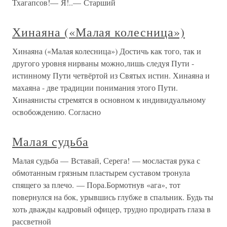
Тхагапсов!— Я!..— Старший
Хинаяна («Малая колесница»)
Хинаяна («Малая колесница») Достичь как того, так и
другого уровня нирваны можно,лишь следуя Пути -
истинному Пути четвёртой из Святых истин. Хинаяна и
махаяна - две традиции понимания этого Пути.
Хинаянисты стремятся в основном к индивидуальному
освобождению. Согласно
Малая судьба
Малая судьба — Вставай, Серега! — мосластая рука с
обмотанным грязным пластырем суставом тронула
спящего за плечо. — Пора.Бормотнув «ага», тот
повернулся на бок, урывшись глубже в спальник. Будь ты
хоть дважды кадровый офицер, трудно продирать глаза в
рассветной