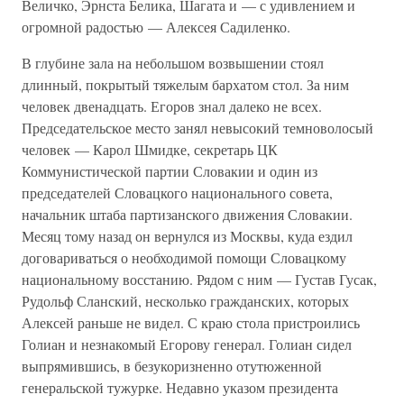
Величко, Эрнста Белика, Шагата и — с удивлением и
огромной радостью — Алексея Садиленко.
В глубине зала на небольшом возвышении стоял
длинный, покрытый тяжелым бархатом стол. За ним
человек двенадцать. Егоров знал далеко не всех.
Председательское место занял невысокий темноволосый
человек — Карол Шмидке, секретарь ЦК
Коммунистической партии Словакии и один из
председателей Словацкого национального совета,
начальник штаба партизанского движения Словакии.
Месяц тому назад он вернулся из Москвы, куда ездил
договариваться о необходимой помощи Словацкому
национальному восстанию. Рядом с ним — Густав Гусак,
Рудольф Сланский, несколько гражданских, которых
Алексей раньше не видел. С краю стола пристроились
Голиан и незнакомый Егорову генерал. Голиан сидел
выпрямившись, в безукоризненно отутюженной
генеральской тужурке. Недавно указом президента