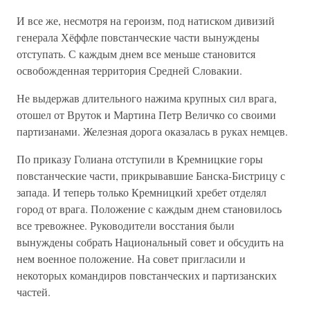
И все же, несмотря на героизм, под натиском дивизий
генерала Хёффле повстанческие части вынуждены
отступать. С каждым днем все меньше становится
освобожденная территория Средней Словакии.
Не выдержав длительного нажима крупных сил врага,
отошел от Вруток и Мартина Петр Величко со своими
партизанами. Железная дорога оказалась в руках немцев.
По приказу Голиана отступили в Кремницкие горы
повстанческие части, прикрывавшие Банска-Бистрицу с
запада. И теперь только Кремницкий хребет отделял
город от врага. Положение с каждым днем становилось
все тревожнее. Руководители восстания были
вынуждены собрать Национальный совет и обсудить на
нем военное положение. На совет пригласили и
некоторых командиров повстанческих и партизанских
частей.