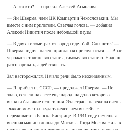
— А это кто? — спросил Алексей Асмолова.
— Ян Шверма, член ЦК Компартии Чехословакии. Мы
вместе с ним прилетели. Светлая голова, — добавил
Алексей Никитич после небольшой паузы.
— В двух километрах от города идет бой. Слышите? —
Шверма поднял палец, приглашая прислушаться. — Враг
угрожает столице восстания, самому восстанию. Надо не
разговаривать, а действовать.
Зал насторожился. Начало речи было неожиданным.
— Я прибыл из СССР, — продолжал Шверма. — Не
знаю, есть ли на свете еще народ, на долю которого
выпали бы такие испытания. Эта страна пережила очень
тяжкие моменты, куда тяжелее, чем вы сейчас
переживаете в Банска-Бистрице. В 1941 году немецкая
военная машина дошла до Москвы. Тогда Москва жила в
нужде, люди днем трудились на предприятиях, получая