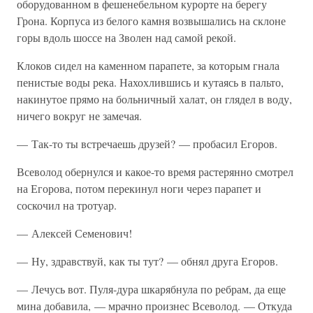
оборудованном в фешенебельном курорте на берегу
Грона. Корпуса из белого камня возвышались на склоне
горы вдоль шоссе на Зволен над самой рекой.
Клоков сидел на каменном парапете, за которым гнала
пенистые воды река. Нахохлившись и кутаясь в пальто,
накинутое прямо на больничный халат, он глядел в воду,
ничего вокруг не замечая.
— Так-то ты встречаешь друзей? — пробасил Егоров.
Всеволод обернулся и какое-то время растерянно смотрел
на Егорова, потом перекинул ноги через парапет и
соскочил на тротуар.
— Алексей Семенович!
— Ну, здравствуй, как ты тут? — обнял друга Егоров.
— Лечусь вот. Пуля-дура шкарябнула по ребрам, да еще
мина добавила, — мрачно произнес Всеволод. — Откуда