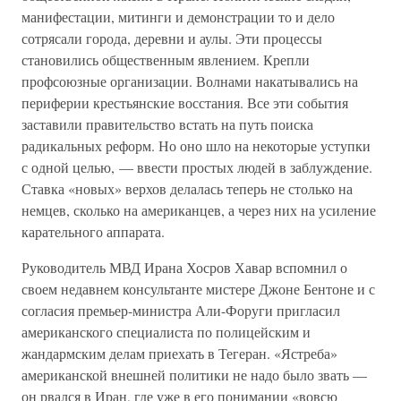
манифестации, митинги и демонстрации то и дело
сотрясали города, деревни и аулы. Эти процессы
становились общественным явлением. Крепли
профсоюзные организации. Волнами накатывались на
периферии крестьянские восстания. Все эти события
заставили правительство встать на путь поиска
радикальных реформ. Но оно шло на некоторые уступки
с одной целью, — ввести простых людей в заблуждение.
Ставка «новых» верхов делалась теперь не столько на
немцев, сколько на американцев, а через них на усиление
карательного аппарата.
Руководитель МВД Ирана Хосров Хавар вспомнил о
своем недавнем консультанте мистере Джоне Бентоне и с
согласия премьер-министра Али-Форуги пригласил
американского специалиста по полицейским и
жандармским делам приехать в Тегеран. «Ястреба»
американской внешней политики не надо было звать —
он рвался в Иран, где уже в его понимании «вовсю