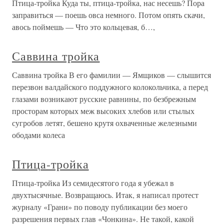
Птица-тройка Куда ты, птица-тройка, нас несешь? Пора
заправиться — поешь овса немного. Потом опять скачи,
авось поймешь — Что это кольцевая, б…,
Саввина тройка
Саввина тройка В его фамилии — Ямщиков — слышится
перезвон валдайского поддужного колокольчика, а перед
глазами возникают русские равнины, по безбрежным
просторам которых меж высоких хлебов или стылых
сугробов летят, бешено крутя охваченные железными
ободами колеса
Птица-тройка
Птица-тройка Из семидесятого года я убежал в
двухтысячные. Возвращаюсь. Итак, я написал протест
журналу «Грани» по поводу публикации без моего
разрешения первых глав «Чонкина». Не такой, какой