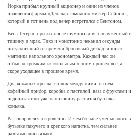
Йорка прибыл крупный акционер и один из членов
правления фирмы «Денавар-компани» мистер Сейполл,
который в тот день под вечер встретился с Бентоном.
Весь Тегеран притих после шумного дня, погруженный в
тишину и мрак. Тихо и монотонно чеканил секунды
потускневший от времени бронзовый диск длинного
маятника напольного хронометра. Каждый час он
отбывал громким колокольным звоном пришедшее, а
скоре уходящее в прошлое время.
Два кожаных кресла, столик между ними, на нем
кофейный прибор, коробка с пастилой, ваза с фруктами и
недопитая или уже наполовину распитая бутылка
коньяка.
Разговор велся откровенно. И чем больше уменьшалось в
бутылке пахучего и крепкого напитка, тем сильнее
развязывались языки…