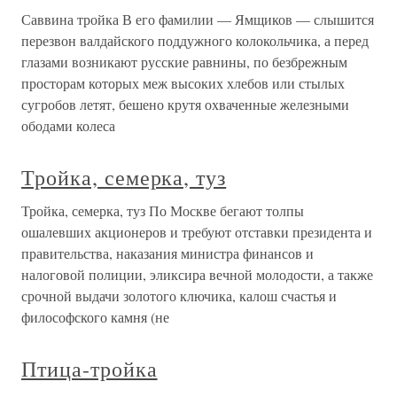
Саввина тройка В его фамилии — Ямщиков — слышится
перезвон валдайского поддужного колокольчика, а перед
глазами возникают русские равнины, по безбрежным
просторам которых меж высоких хлебов или стылых
сугробов летят, бешено крутя охваченные железными
ободами колеса
Тройка, семерка, туз
Тройка, семерка, туз По Москве бегают толпы
ошалевших акционеров и требуют отставки президента и
правительства, наказания министра финансов и
налоговой полиции, эликсира вечной молодости, а также
срочной выдачи золотого ключика, калош счастья и
философского камня (не
Птица-тройка