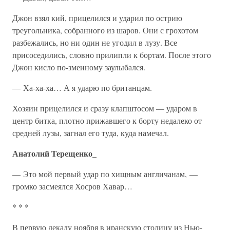
Джон взял кий, прицелился и ударил по острию
треугольника, собранного из шаров. Они с грохотом
разбежались, но ни один не угодил в лузу. Все
присоседились, словно прилипли к бортам. После этого
Джон кисло по-змеиному заулыбался.
— Ха-ха-ха… А я ударю по британцам.
Хозяин прицелился и сразу клапштосом — ударом в
центр битка, плотно прижавшего к борту недалеко от
средней лузы, загнал его туда, куда намечал.
Анатолий Терещенко_
— Это мой первый удар по хищным англичанам, —
громко засмеялся Хосров Хавар…
* * *
В первую декаду ноября в иранскую столицу из Нью-