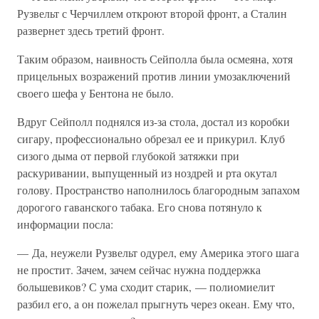
Рузвельт с Черчиллем откроют второй фронт, а Сталин
развернет здесь третий фронт.
Таким образом, наивность Сейполла была осмеяна, хотя
прицельных возражений против линии умозаключений
своего шефа у Бентона не было.
Вдруг Сейполл поднялся из-за стола, достал из коробки
сигару, профессионально обрезал ее и прикурил. Клуб
сизого дыма от первой глубокой затяжки при
раскуривании, выпущенный из ноздрей и рта окутал
голову. Пространство наполнилось благородным запахом
дорогого гаванского табака. Его снова потянуло к
информации посла:
— Да, неужели Рузвельт одурел, ему Америка этого шага
не простит. Зачем, зачем сейчас нужна поддержка
большевиков? С ума сходит старик, — полиомиелит
разбил его, а он пожелал прыгнуть через океан. Ему что,