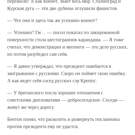
пережили! А как воюют, знает весь мир. Сталинград и
Курская дуга — эти две дубины оглушили фашистов.
— Что они и здесь так же успешно воюют?
— Успешно? Гм… — посол покатал по лакированной
поверхности стола шестигранник карандаша. — Я тоже
считал, что демонстрации и митинги — это дело русских,
но потом разубедил сам себя.
— Я давно утверждал, что президент ошибается в
заигрывании с русскими. Скоро он поймет свою ошибку.
А как ведет себя сосед русских сэр Креппс.
— У британского посла хорошие отношения с
советскими дипломатами — добрососедские. Соседи —
живут же через дорогу.
Бентон понял, что расколоть и развернуть посланника
против президента ему не удастся.