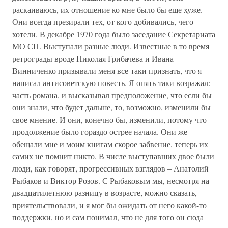
раскаиваюсь, их отношение ко мне было бы еще хуже.
Они всегда презирали тех, от кого добивались, чего
хотели. В декабре 1970 года было заседание Секретариата
МО СП. Выступали разные люди. Известные в то время
ретрограды вроде Николая Грибачева и Ивана
Винниченко призывали меня все-таки признать, что я
написал антисоветскую повесть. Я опять-таки возражал:
часть романа, и высказывал предположение, что если бы
они знали, что будет дальше, то, возможно, изменили бы
свое мнение. И они, конечно бы, изменили, потому что
продолжение было гораздо острее начала. Они же
обещали мне и моим книгам скорое забвение, теперь их
самих не помнит никто. В числе выступавших двое были
люди, как говорят, прогрессивных взглядов – Анатолий
Рыбаков и Виктор Розов. С Рыбаковым мы, несмотря на
двадцатилетнюю разницу в возрасте, можно сказать,
приятельствовали, и я мог бы ожидать от него какой-то
поддержки, но и сам понимал, что не для того он сюда