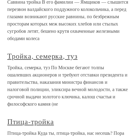
Саввина тройка В его фамилии — Ямщиков — слышится
перезвон валдайского поддужного колокольчика, а перед
глазами возникают русские равнины, по безбрежным
просторам которых меж высоких хлебов или стылых
сугробов летят, бешено крутя охваченные железными
ободами колеса
Тройка, семерка, туз
Тройка, семерка, туз По Москве бегают толпы
ошалевших акционеров и требуют отставки президента и
правительства, наказания министра финансов и
налоговой полиции, эликсира вечной молодости, а также
срочной выдачи золотого ключика, калош счастья и
философского камня (не
Птица-тройка
Птица-тройка Куда ты, птица-тройка, нас несешь? Пора