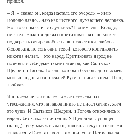
пришел.
– Я, – сказал он, когда настала его очередь, – знаю
Володю давно. Знаю как честного, думающего человека.
Но что с ним сейчас случилось? Понимаешь, Володя,
писатель может и должен критиковать все, он может
подвергать сатире любые наши недостатки, любого
бюрократа, но есть один герой, которого критиковать
никогда нельзя, – это народ. Критиковать народ не
позволяли себе даже такие гиганты, как Салтыков-
Щедрин и Гоголь. Гоголь, который беспощадно высмеял
многие недостатки прежней Руси, написал затем «Птица-
тройка».
Я и потом не раз и не только от него слышал
утверждения, что на народ никто не писал сатиру, хотя
это чушь. И Салтыков-Щедрин, и Гоголь относились к
народу без всякого почтения. У Щедрина глуповцы
(народ) щуку замуж выдают, колокола секут и головами
тяпаются, у Гоголя народ – это придурки Петрушка да