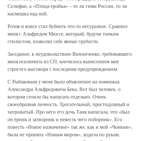
Селифан, а «Птица-тройка» – то ли гимн России, то ли
насмешка над ней.
Розов и вовсе стал бубнить что-то несуразное. Сравнил
меня с Альфредом Мюссе, который, будучи тонким
стилистом, позволял себе явные грубости.
Заседание, к неудовольствию Винниченко, требовавшего
меня исключить из СП, кончилось вынесением мне
строгого выговора с последним предупреждением.
С Рыбаковым у меня было объяснение на поминках
Александра Альфредовича Бека. Вот был человек, о
котором стоило бы написать отдельно. Очень
своеобразная личность. Трогательный, простодушный и
хитроватый. Про него его дочь Таня написала, что «был
он ёрник и затворник и невесть чего поборник». Его
повесть «Новое назначение» так же, как и мой «Чонкин»,
была не принята «Новым миром», ходила по рукам,