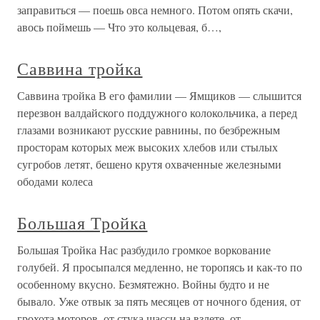
заправиться — поешь овса немного. Потом опять скачи,
авось поймешь — Что это кольцевая, б…,
Саввина тройка
Саввина тройка В его фамилии — Ямщиков — слышится
перезвон валдайского поддужного колокольчика, а перед
глазами возникают русские равнины, по безбрежным
просторам которых меж высоких хлебов или стылых
сугробов летят, бешено крутя охваченные железными
ободами колеса
Большая Тройка
Большая Тройка Нас разбудило громкое воркование
голубей. Я просыпался медленно, не торопясь и как-то по
особенному вкусно. Безмятежно. Войны будто и не
бывало. Уже отвык за пять месяцев от ночного бдения, от
грохота моторов, от стука шасси на взлете, от