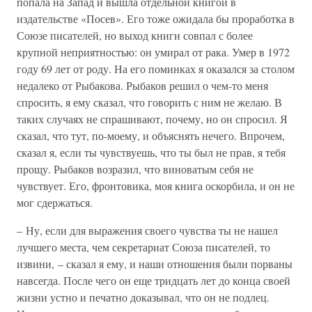
попала на Запад и вышла отдельной книгой в
издательстве «Посев». Его тоже ожидала бы проработка в
Союзе писателей, но выход книги совпал с более
крупной неприятностью: он умирал от рака. Умер в 1972
году 69 лет от роду. На его поминках я оказался за столом
недалеко от Рыбакова. Рыбаков решил о чем-то меня
спросить, я ему сказал, что говорить с ним не желаю. В
таких случаях не спрашивают, почему, но он спросил. Я
сказал, что тут, по-моему, и объяснять нечего. Впрочем,
сказал я, если ты чувствуешь, что ты был не прав, я тебя
прощу. Рыбаков возразил, что виноватым себя не
чувствует. Его, фронтовика, моя книга оскорбила, и он не
мог сдержаться.
– Ну, если для выражения своего чувства ты не нашел
лучшего места, чем секретариат Союза писателей, то
извини, – сказал я ему, и наши отношения были порваны
навсегда. После чего он еще тридцать лет до конца своей
жизни устно и печатно доказывал, что он не подлец.