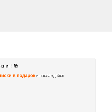
книг! 📚
писки в подарок
и наслаждайся