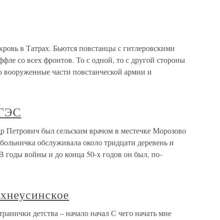
овь в Татрах. Бьются повстанцы с гитлеровскими
ле со всех фронтов. То с одной, то с другой стороны
бо вооруженные части повстанческой армии и
ГЭС
етрович был сельским врачом в местечке Морозово
 больничка обслуживала около тридцати деревень и
В годы войны и до конца 50-х годов он был, по-
рхнеусинское
ранички детства – начало начал С чего начать мне