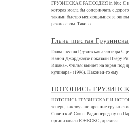
ГРУЗИНСКАЯ РАПСОДИЯ in blue Я не з
которая могла бы соперничать с дорого
такими быстро меняющимися за окном
режиссером. Такого
Глава шестая Грузинска
Глава шестая Грузинская авантюра Сц
Наной Джорджадзе показали Пьеру Риш
Ишака». Фильм выйдет на экран под д
кулинара» (1996). Наконец-то ему
НОТОПИСЬ ГРУЗИНСК
НОТОПИСЬ ГРУЗИНСКАЯ И НОТОПНСЬ
теперь, как звучали древние грузинск
Советский Союз. Радиопередачу из П
организовала ЮНЕСКО; древняя