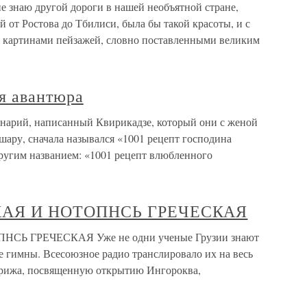
наю другой дороги в нашей необъятной стране,
й от Ростова до Тбилиси, была бы такой красоты, и с
 картинами пейзажей, словно поставленными великим
я авантюра
енарий, написанный Квирикадзе, который они с женой
ару, сначала назывался «1001 рецепт господина
ругим названием: «1001 рецепт влюбленного
АЯ И НОТОПНСЬ ГРЕЧЕСКАЯ
 ГРЕЧЕСКАЯ Уже не одни ученые Грузии знают
ие гимны. Всесоюзное радио транслировало их на весь
арижа, посвященную открытию Ингороква,