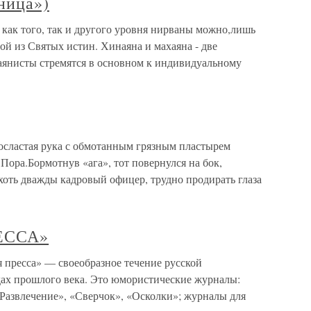
ница»)
 как того, так и другого уровня нирваны можно,лишь
ой из Святых истин. Хинаяна и махаяна - две
аянисты стремятся в основном к индивидуальному
осластая рука с обмотанным грязным пластырем
Пора.Бормотнув «ага», тот повернулся на бок,
хоть дважды кадровый офицер, трудно продирать глаза
ЕССА»
есса» — своеобразное течение русской
дах прошлого века. Это юмористические журналы:
«Развлечение», «Сверчок», «Осколки»; журналы для