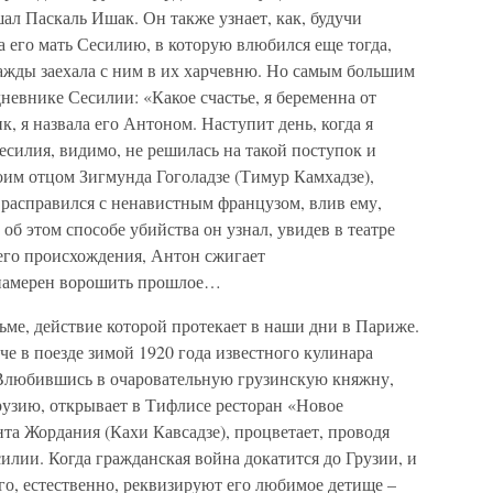
л Паскаль Ишак. Он также узнает, как, будучи
 его мать Сесилию, в которую влюбился еще тогда,
нажды заехала с ним в их харчевню. Но самым большим
невнике Сесилии: «Какое счастье, я беременна от
к, я назвала его Антоном. Наступит день, когда я
силия, видимо, не решилась на такой поступок и
воим отцом Зигмунда Гоголадзе (Тимур Камхадзе),
, расправился с ненавистным французом, влив ему,
 об этом способе убийства он узнал, увидев в театре
его происхождения, Антон сжигает
намерен ворошить прошлое…
ьме, действие которой протекает в наши дни в Париже.
ече в поезде зимой 1920 года известного кулинара
Влюбившись в очаровательную грузинскую княжну,
Грузию, открывает в Тифлисе ресторан «Новое
та Жордания (Кахи Кавсадзе), процветает, проводя
илии. Когда гражданская война докатится до Грузии, и
го, естественно, реквизируют его любимое детище –