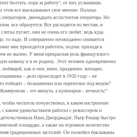
атит болтать, пора за работу“, от них услышишь:
ри этом все высказывают свое мнение. Налицо
х операторов, двенадцать ассистентов оператора. Но
зом, все образуется. Все расходятся по местам, и
 слегка пугает, они не очень его любят, ведь куда
адо, то надо. И совершенно неожиданно снимается
вке мне приходится работать, подчас приходя в
о чем не жалею. У меня прекрасная роль французского
кую княжну и в ее родину. Этот человек одновременно
й, любящий, как и они, вино, праздники, женщин,
большевики – дело происходит в 1920 году – не
Кто победит – большевики или перепелки под медом?
„Коммунизм – это минута, а кулинария – вечность!“
, чтобы читатель почувствовал, в каком настроении
 с каким удовольствием работал с режиссером и
идетельствовала Нана Джорджадзе, Пьер Ришар быстро
съемочной площадке, а также на огромное количество
 время традиционных застолий. Он полюбил баклажаны