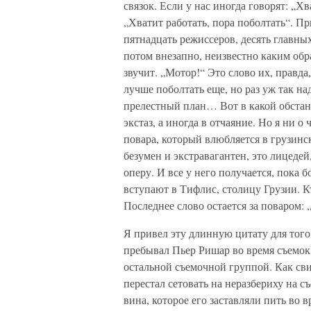
связок. Если у нас иногда говорят: „Хв
„Хватит работать, пора поболтать“. П
пятнадцать режиссеров, десять главны
потом внезапно, неизвестно каким обра
звучит. „Мотор!“ Это слово их, правда,
лучше поболтать еще, но раз уж так н
прелестный план… Вот в какой обстано
экстаз, а иногда в отчаяние. Но я ни 
повара, который влюбляется в грузинс
безумен и экстравагантен, это лицеде
оперу. И все у него получается, пока 
вступают в Тифлис, столицу Грузии. 
Последнее слово остается за поваром: 
Я привел эту длинную цитату для того
пребывал Пьер Ришар во время съемок,
остальной съемочной группой. Как св
перестал сетовать на неразбериху на 
вина, которое его заставляли пить во