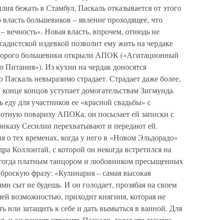
лия бежать в Стамбул, Паскаль отказывается от этого
о власть большевиков – явление проходящее, что
– вечность». Новая власть, впрочем, отнюдь не
 садистской издевкой позволит ему жить на чердаке
оторого большевики открыли АПОК («Агитационный
 Питания»). Из кухни на чердак доносятся
 Паскаль невыразимо страдает. Страдает даже более,
в конце концов уступает домогательствам Зигмунда.
ь еду для участников ее «красной свадьбы» с
мотную повариху АПОКа, он посылает ей записки с
риказу Сесилии перехватывают и передают ей.
 о тех временах, когда у него в «Новом Эльдорадо»
ра Коллонтай, с которой он некогда встретился на
 тогда платным танцором и любовником пресыщенных
броскую фразу: «Кулинария – самая высокая
ми сыт не будешь. И он голодает, прозябая на своем
йшей возможностью, приходит княгиня, которая не
ь или затащить к себе и дать вымыться в ванной. Для
я, и он решает отравить Паскаля, делая это руками