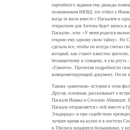
партийного задания ему дважды помеша
полковником НКВД, тот отбил у Ишака
когда та жила вместе с Паскалем и од
открытием для Антона будет запись в д
Паскаля», или: «У меня родился мальчи
открою ему одному свою тайну». Но Се
сделала все, чтобы он всегда считал с
который, как станет известно зрителю
беззащитному и спящему, в ухо ртуть –
«Гамлета». Прочитав подробности сво
компрометирующий документ. Он не 
Такова «рамочная» история в этом фил
Другая, основная, рассказывает о встр
Паскаля Ишака и Сесилии Абашидзе. 
Паскаль отправляется с ней вместе в 
Эльдорадо» и при содействии президен
лучшее время на кухне и в постели Сес
в Тбилиси воцарятся большевики, у не