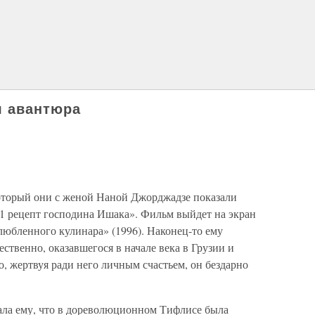
я авантюра
оторый они с женой Наной Джорджадзе показали
01 рецепт господина Ишака». Фильм выйдет на экран
любленного кулинара» (1996). Наконец-то ему
ественно, оказавшегося в начале века в Грузии и
о, жертвуя ради него личным счастьем, он бездарно
ала ему, что в дореволюционном Тифлисе была