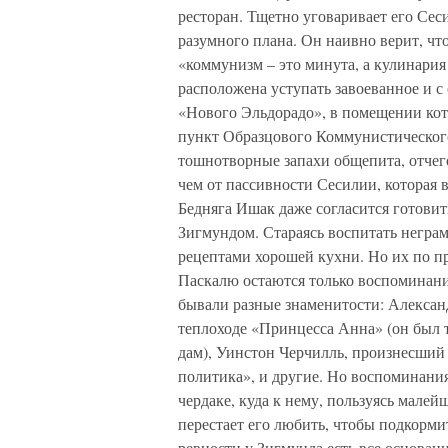
ресторан. Тщетно уговаривает его Сеси
разумного плана. Он наивно верит, чт
«коммунизм – это минута, а кулинария 
расположена уступать завоеванное и с
«Нового Эльдорадо», в помещении к
пункт Образцового Коммунистического
тошнотворные запахи общепита, отчего
чем от пассивности Сесилии, которая 
Бедняга Ишак даже согласится готовит
Зигмундом. Стараясь воспитать негра
рецептами хорошей кухни. Но их по п
Паскалю остаются только воспоминания
бывали разные знаменитости: Александ
теплоходе «Принцесса Анна» (он был
дам), Уинстон Черчилль, произнесший 
политика», и другие. Но воспоминания
чердаке, куда к нему, пользуясь мале
перестает его любить, чтобы подкормит
ревности у Зигмунда есть все основани