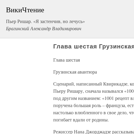
ВикиЧтение
Пьер Ришар. «Я застенчив, но лечусь»
Брагинский Александр Владимирович
Глава шестая Грузинска
Глава шестая
Грузинская авантюра
Сценарий, написанный Квирикадзе, к
Пьеру Ришару, сначала назывался «10
под другим названием: «1001 рецепт в
поручена большая роль – француза, ест
настолько влюбленного в свое дело, чт
погибает вдали от родины.
Режиссер Нана Джорджадзе рассказыв