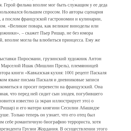
. Герой фильма вполне мог быть служащим у ее деда
пользовался большим спросом. Но авторы сценария
, а послом французской гастрономии и кулинарии,
ом. «Великие повара, как великие виноделы или
дожники», – скажет Пьер Ришар, не без юмора
рой, вполне могла бы влюбиться принцесса. Ему же
ыставки Пиросмани, грузинский художник Антон
 с Марселой Ишак (Мишлин Прель), племянницей
втора книги «Кавказская кухня: 1001 рецепт Паскаля
ском языке письма Паскаля и дневниковые записи
акомиться и просит перевести на французский. Она
зная, что перед ней сидит сын злодея, погубившего
овится известно (а экран иллюстрирует это) о
 Ришар) и его матери княгини Сесилии Абашидзе
душе. Только теперь он узнает, что его отец был
м себе романтичную биографию террориста, хотя
президента Грузии Жордания. В осуществлении этого