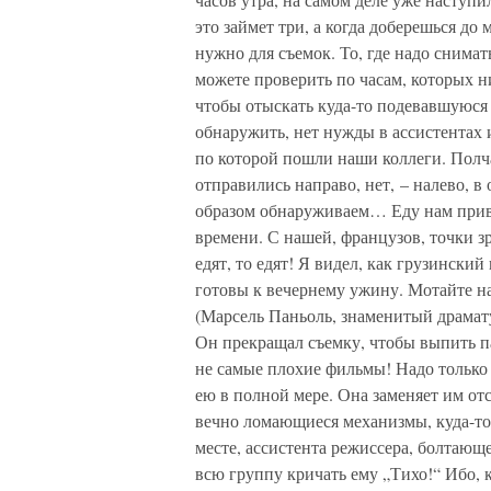
это займет три, а когда доберешься до 
нужно для съемок. То, где надо снимать
можете проверить по часам, которых ни
чтобы отыскать куда-то подевавшуюся
обнаружить, нет нужды в ассистентах 
по которой пошли наши коллеги. Полчас
отправились направо, нет, – налево, 
образом обнаруживаем… Еду нам привоз
времени. С нашей, французов, точки з
едят, то едят! Я видел, как грузински
готовы к вечернему ужину. Мотайте н
(Марсель Паньоль, знаменитый драмату
Он прекращал съемку, чтобы выпить па
не самые плохие фильмы! Надо только
ею в полной мере. Она заменяет им о
вечно ломающиеся механизмы, куда-то
месте, ассистента режиссера, болтающ
всю группу кричать ему „Тихо!“ Ибо, 