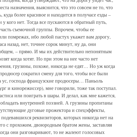
места назначения, выяснится, что это совсем не то, что
, куда более красивое и находится в получасе езды –
 у кого нет. Тогда все пускаются в обратный путь,
 часть съемочной группы. Впрочем, чтобы ее
или помрежах, ибо любой пастух укажет вам дорогу,
а назад, нет, точнее сорок минут, ну да, они
в общем, – прямо. И мы их действительно непонятным
ят когда хотят. Но при этом на нее часто нет
рения, грузины, похоже, никогда не едят… Но уж когда
й продюсер сократил смену для того, чтобы все были
а ус, господа французские продюсеры… Паньоль
рг и кинорежиссер), мне говорили, тоже так поступал.
стиса или поиграть в шары. И делал, как мне кажется,
 обладать внутренней поэзией. А грузины пропитаны
тсутствующие дуговые прожектора и спецэффекты,
 подевавшихся реквизиторов, которых никогда нет на
его с прохожим, двоюродным братом жены, заставляя
когда они разговаривают, то не жалеют голосовых