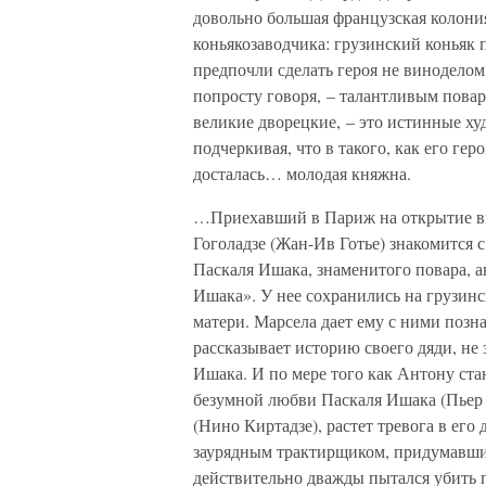
довольно большая французская колония
коньякозаводчика: грузинский коньяк 
предпочли сделать героя не виноделом
попросту говоря, – талантливым повар
великие дворецкие, – это истинные ху
подчеркивая, что в такого, как его ге
досталась… молодая княжна.
…Приехавший в Париж на открытие в
Гоголадзе (Жан-Ив Готье) знакомится
Паскаля Ишака, знаменитого повара, а
Ишака». У нее сохранились на грузин
матери. Марсела дает ему с ними позн
рассказывает историю своего дяди, не 
Ишака. И по мере того как Антону стан
безумной любви Паскаля Ишака (Пьер
(Нино Киртадзе), растет тревога в его 
заурядным трактирщиком, придумавши
действительно дважды пытался убить 