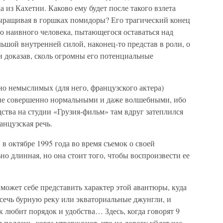
 из Кахетии. Каково ему будет после такого взлета
ыращивая в горшках помидоры? Его трагический конец
го наивного человека, пытающегося оставаться над
льшой внутренней силой, наконец-то представ в роли, о
 и доказав, сколь огромны его потенциальные
о немыслимых (для него, французского актера)
ппе совершенно нормальными и даже волшебными, ибо
ства на студии «Грузия-фильм» там вдруг затеплился
анцузская речь.
в октябре 1995 года во время съемок о своей
но длинная, но она стоит того, чтобы воспроизвести ее
 может себе представить характер этой авантюры, куда
сечь бурную реку или экваториальные джунгли, и
к любит порядок и удобства… Здесь, когда говорят 9
л полдень, когда утверждают, что на дорогу уйдет час,