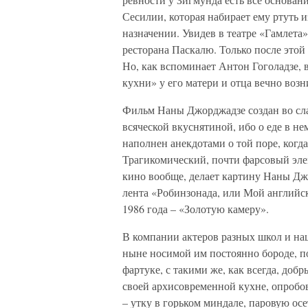
Сесилии, которая набирает ему ртуть и
назначении. Увидев в театре «Гамлета
ресторана Паскалю. Только после этой
Но, как вспоминает Антон Гоголадзе, 
кухни» у его матери и отца вечно во
Фильм Наны Джорджадзе создан во сла
всяческой вкуснятиной, ибо о еде в не
наполнен анекдотами о той поре, когд
Трагикомический, почти фарсовый эле
кино вообще, делает картину Наны Дж
лента «Робинзонада, или Мой английс
1986 года – «Золотую камеру».
В компании актеров разных школ и на
ныне носимой им постоянно бороде, п
фартуке, с такими же, как всегда, доб
своей архисовременной кухне, опробов
– утку в горьком миндале, паровую ос