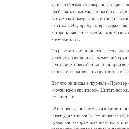
копченый язык или жареного поросенка
пребывать в вынужденном безделье, в
так же закономерен, как и конец всяко
схваткой. Эту драму актер сыграл с бо
которой, наверное, мечтал всю жизнь,
возможности…
Но работать ему пришлось в совершенн
условиях, казавшихся съемочной гру
в условиях полной остановки производ
огонек и стала звучать грузинская и фр
Вот что он писал в журнале «Премьер» 
«грузинской авантюре». Цитата доволь
полностью:
«Кто никогда не снимался в Грузии, не
более удивительной, чем попытка пере
буквально завораживающей тех, кто та
часов утра, на самом деле уже наступи