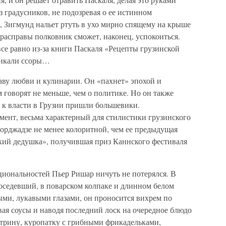
з градусников, не подозревая о ее истинном
», Зигмунд нальет ртуть в ухо мирно спящему на крыше
 расправы полковник сможет, наконец, успокоиться.
все равно из-за книги Паскаля «Рецепты грузинской
зникали ссоры…
ву любви и кулинарии. Он «пахнет» эпохой и
м говорят не меньше, чем о политике. Но он также
а к власти в Грузии пришли большевики.
мент, весьма характерный для стилистики грузинского
орджадзе не менее колоритной, чем ее предыдущая
кий дедушка», получившая приз Каннского фестиваля
циональностей Пьер Ришар ничуть не потерялся. В
оседевший, в поварском колпаке и длинном белом
рыми, лукавыми глазами, он проносится вихрем по
ая соусы и наводя последний лоск на очередное блюдо
етрину, куропатку с грибными фрикадельками,