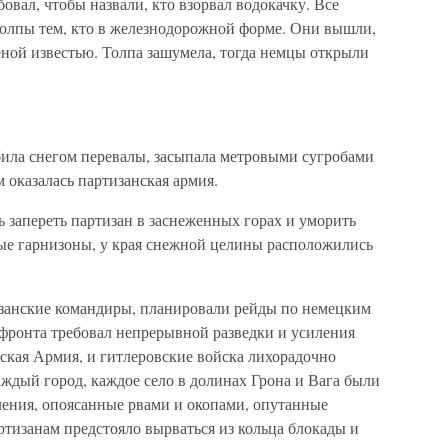
овал, чтобы назвали, кто взорвал водокачку. Все
 толпы тем, кто в железнодорожной форме. Они вышли,
еной известью. Толпа зашумела, тогда немцы открыли
ила снегом перевалы, засыпала метровыми сугробами
 оказалась партизанская армия.
 запереть партизан в заснеженных горах и уморить
ные гарнизоны, у края снежной целины расположились
изанские командиры, планировали рейды по немецким
фронта требовал непрерывной разведки и усиления
ская Армия, и гитлеровские войска лихорадочно
ждый город, каждое село в долинах Грона и Вага были
ения, опоясанные рвами и окопами, опутанные
тизанам предстояло вырваться из кольца блокады и