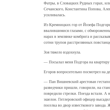
Фатры, в Словацких Рудных горах, или
Сечанского, Константина Попова, Але
усиливалась.
Из Кремницких гор от Йозефа Подгоры
ввалившимися глазами, с обмороженным
нарах в землянке комбрига и рассказ
сотни трупов расстрелянных повстанц
Зоя тяжело вздохнула.
— Посылал меня Подгора на квартиру 
Егоров вопросительно посмотрел на д
— Пан Вишневский арестован гестапо,
разведчики пришли, говорили, на ста
повредили стрелки. Поезда встали. А н
эшелон. Гитлеровский офицер высадил 
поселка во двор известкового завода.