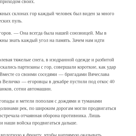
 приходом своих.
ежных склонах гор каждый человек был виден за много
ских пуль.
горов. — Она всегда была нашей союзницей. Мы в
лжны знать каждый угол на память. Зачем нам идти
евая тяжелые снега, в изодранной одежде и разбитой
скались партизаны с гор, совершали короткие, как удар
 Вместе со своими соседями — бригадами Вячеслава
 Величко — егоровцы в декабре пустили под откос 40
анков, сотни автомашин.
гопады и метели пополам с дождями и туманами
олинами рек, по широким дорогам могли продвигаться
встречала отчаянная оборона противника. Лишь
и наши войска продвигаться дальше.
 вплотную к фронту, чтобы напрямую оказывать