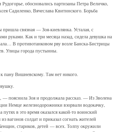
 Рудогорье, обосновались партизаны Петра Величко,
ксея Садиленко, Вячеслава Квитинского. Борьба
 пришла связная — Зоя-киевлянка. Усталая, с
и руками. Как и три месяца назад, сидела девушка на
ывала… В противотанковом рву возле Банска-Бистрицы
ев. Улицы города пустынны.
к пану Вишневскому. Там нет никого.
евушку.
 — пояснила Зоя и продолжала рассказ. — Из Зволена
нции Немце железнодорожники взорвали водокачку,
а путях в это время оказался какой-то воинский
из вагонов солдат и приказал согнать жителей
 Женщин, стариков, детей — всех. Толпу окружили