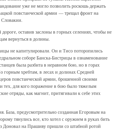
мандование уже не могло позволить роскошь держать
вацкой повстанческой армии — трещал фронт на
ц Словакии.
дороге, оставив заслоны в горных селениях, чтобы не
цам вернуться в долины.
анцы не капитулировали. Он и Тисо поторопились
едральном соборе Банска-Бистрицы в ознаменование
танцев была разбита в неравном бою, но в горах
о горным хребтам, в лесах и долинах Средней
церов повстанческой армии, брошенной своими
и тех, для кого поражение в бою было тяжелым
кие отряды, как магнит, притягивали к себе этих
мия. База, предусмотрительно созданная Егоровым на
орому тянулись все, кто хотел с оружием в руках бить
из Доновал на Прашиву пришли со штабной ротой