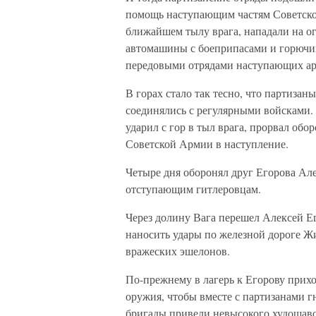
помощь наступающим частям Советско
ближайшем тылу врага, нападали на о
автомашины с боеприпасами и горючим
передовыми отрядами наступающих а
В горах стало так тесно, что партизан
соединялись с регулярными войсками.
ударил с гор в тыл врага, прорвал обо
Советской Армии в наступление.
Четыре дня оборонял друг Егорова Але
отступающим гитлеровцам.
Через долину Вага перешел Алексей Ег
наносить удары по железной дороге Ж
вражеских эшелонов.
По-прежнему в лагерь к Егорову прих
оружия, чтобы вместе с партизанами г
бригады привели невысокого худощаво