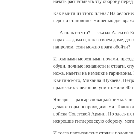
начать расшатывать эту оборону перед
Как выйти из этого плена? На белосн
верст и становился мишенью для враже
— А ночь на что? — сказал Алексей Е
горах — дома и, как в своем доме, до
напролом, если можно врага обойти?
И темными морозными ночами, преодол
обуви, полные ненависти и отваги, спу
ножа, налеты на немецкие гарнизоны.
Квитинского, Михаила Шукаева, Петра
вражеских эшелонов, уничтожили 30 т
Январь — разгар словацкой зимы. Сне
делают горы непроходимыми. Только д
войска Советской Армии. Но здесь их 
искрошив гитлеровскую оборону, могл
И тогда партизанские отряды подошли