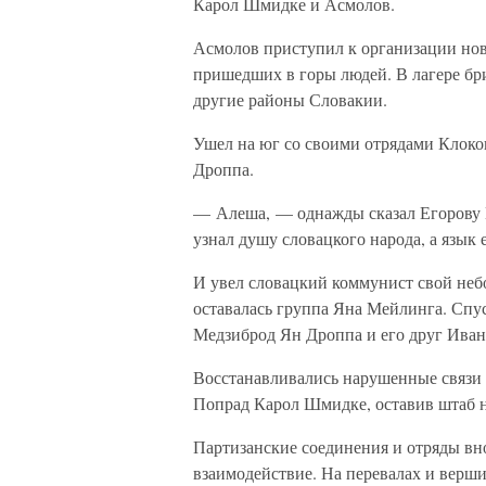
Карол Шмидке и Асмолов.
Асмолов приступил к организации нов
пришедших в горы людей. В лагере бр
другие районы Словакии.
Ушел на юг со своими отрядами Клоков
Дроппа.
— Алеша, — однажды сказал Егорову Й
узнал душу словацкого народа, а язык 
И увел словацкий коммунист свой небо
оставалась группа Яна Мейлинга. Спу
Медзиброд Ян Дроппа и его друг Ива
Восстанавливались нарушенные связи
Попрад Карол Шмидке, оставив штаб н
Партизанские соединения и отряды вн
взаимодействие. На перевалах и верш