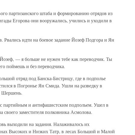
ого партизанского штаба и формированию отрядов из
игады Егорова они вооружались, учились и уходили в
. Рвались идти на боевое задание Йозеф Подгора и Ян
озеф, — я больше не нужен тебе как переводчик. Ты
его поймешь и без переводчика.
льшой отряд под Банска-Бистрицу, где в подполье
стился в Погронье Ян Смида. Ушли на разведку в
н Шершень.
 с партийным и антифашистским подпольем. Ушел в
а своего заместителя полковника Асмолова.
овь выходили на задания. Налаживалось их
инах Высоких и Низких Татр, в лесах Большой и Малой