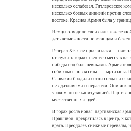
несколько ослабевал. Гитлеровское ко
несколько боевых дивизий против сло
востоке. Красная Армия была у грани
Немцы отводили свои силы к железной 
дать возможности повстанцам и бежен
Генерал Хёффле просчитался — повст
отслужить торжественную мессу в каф
победы над большевиками. Армия повс
собиралась новая сила — партизаны. П
Словакии бродили сотни солдат и офи
незадачливыми генералами. Они искал
уроком, но не капитуляцией. Партизанс
мужественных людей.
В горах росла новая, партизанская ар
Прашивой, превратилась в центр, к кот
врага. Преодолев снежные перевалы, 