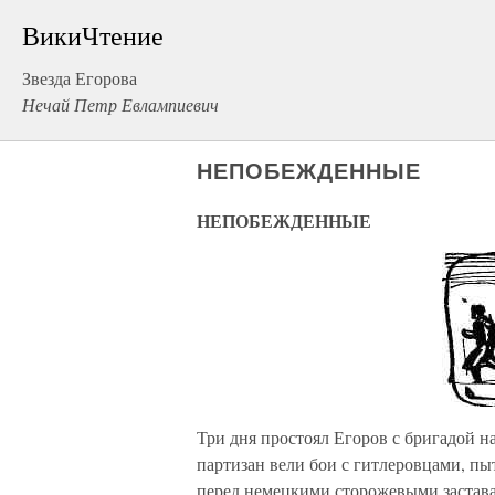
ВикиЧтение
Звезда Егорова
Нечай Петр Евлампиевич
НЕПОБЕЖДЕННЫЕ
НЕПОБЕЖДЕННЫЕ
Три дня простоял Егоров с бригадой н
партизан вели бои с гитлеровцами, п
перед немецкими сторожевыми застава