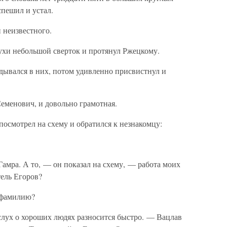
спешил и устал.
неизвестного.
зухи небольшой сверток и протянул Ржецкому.
дывался в них, потом удивленно присвистнул и
менович, и довольно грамотная.
посмотрел на схему и обратился к незнакомцу:
Гамра. А то, — он показал на схему, — работа моих
тель Егоров?
 фамилию?
слух о хороших людях разносится быстро. — Вацлав