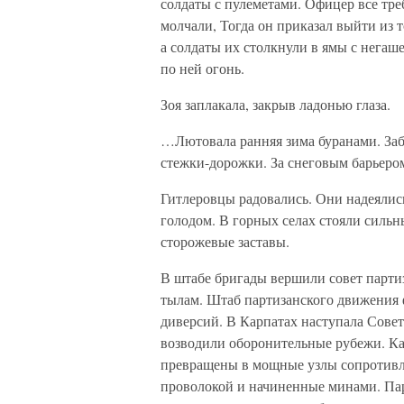
солдаты с пулеметами. Офицер все треб
молчали, Тогда он приказал выйти из
а солдаты их столкнули в ямы с негаш
по ней огонь.
Зоя заплакала, закрыв ладонью глаза.
…Лютовала ранняя зима буранами. Заб
стежки-дорожки. За снеговым барьером
Гитлеровцы радовались. Они надеялись
голодом. В горных селах стояли силь
сторожевые заставы.
В штабе бригады вершили совет парт
тылам. Штаб партизанского движения 
диверсий. В Карпатах наступала Совет
возводили оборонительные рубежи. Ка
превращены в мощные узлы сопротивл
проволокой и начиненные минами. Пар