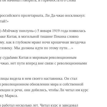
 российского пролетариата, Ли Да-чжао воскликнул:
тай!»
(«Мэйчжоу пинлунь») 5 января 1919 года появилась
раке Китая, в могильной тишине Пекина словно
ому, как в глубоком мраке ночи крошечная звездочка
человеку. Мы должны идти по этому пути…»
ду судьбами Китая и мировым революционным
-чжао, нет пути вперед вне связи с революционными
лицы видела в нем своего наставника. Он стал
ем революционном обновлении мира и собственной
екции и речи, они добились, чтобы Ли читал им курс
ку Маркса.
работал несколько лет. Читал курс и заведовал