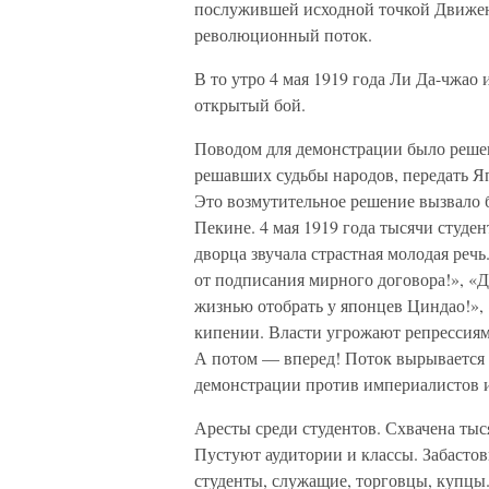
послужившей исходной точкой Движени
революционный поток.
В то утро 4 мая 1919 года Ли Да-чжао 
открытый бой.
Поводом для демонстрации было решен
решавших судьбы народов, передать Я
Это возмутительное решение вызвало б
Пекине. 4 мая 1919 года тысячи студен
дворца звучала страстная молодая речь
от подписания мирного договора!», «
жизнью отобрать у японцев Циндао!»,
кипении. Власти угрожают репрессиям
А потом — вперед! Поток вырывается 
демонстрации против империалистов и
Аресты среди студентов. Схвачена тыс
Пустуют аудитории и классы. Забастов
студенты, служащие, торговцы, купцы