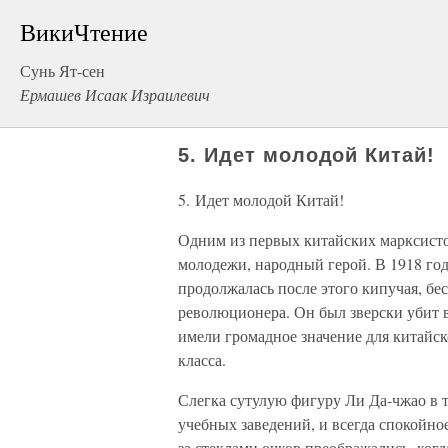
ВикиЧтение
Сунь Ят-сен
Ермашев Исаак Израилевич
5. Идет молодой Китай!
5. Идет молодой Китай!
Одним из первых китайских марксисто
молодежи, народный герой. В 1918 году
продолжалась после этого кипучая, бе
революционера. Он был зверски убит в
имели громадное значение для китайс
класса.
Слегка сутулую фигуру Ли Да-чжао в т
учебных заведений, и всегда спокойно
за стеклами очков преображались, когд