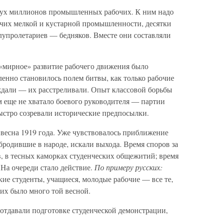
двух миллионов промышленных рабочих. К ним надо
чих мелкой и кустарной промышленности, десятки
лупролетариев — бедняков. Вместе они составляли
«мирное» развитие рабочего движения было
енно становилось полем битвы, как только рабочие
еждали — их расстреливали. Опыт классовой борьбы
м еще не хватало боевого руководителя — партии
ыстро созревали исторические предпосылки.
 весна 1919 года. Уже чувствовалось приближение
родившие в народе, искали выхода. Время споров за
, в тесных каморках студенческих общежитий; время
На очереди стало действие.
По примеру русских:
ие студенты, учащиеся, молодые рабочие — все те,
аких было много той весной.
отдавали подготовке студенческой демонстрации,