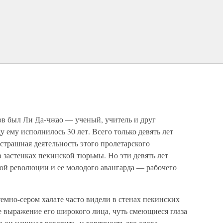
в был Ли Да-чжао — ученый, учитель и друг
 ему исполнилось 30 лет. Всего только девять лет
сстрашная деятельность этого пролетарского
 застенках пекинской тюрьмы. Но эти девять лет
кой революции и ее молодого авангарда — рабочего
емно-сером халате часто видели в стенах пекинских
е выражение его широкого лица, чуть смеющиеся глаза
а он начинал говорить, и горячность его слова