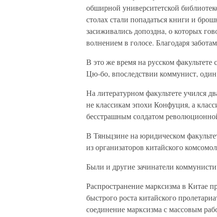
обширной университетской библиотекой
столах стали попадаться книги и брош
засиживались допоздна, о которых гово
волнением в голосе. Благодаря забота
В это же время на русском факультет
Цю-бо, впоследствии коммунист, один
На литературном факультете учился дв
не классикам эпохи Конфуция, а класс
бесстрашным солдатом революционно
В Тяньцзине на юридическом факульте
из организаторов китайского комсомол
Были и другие зачинатели коммунисти
Распространение марксизма в Китае п
быстрого роста китайского пролетариа
соединение марксизма с массовым ра