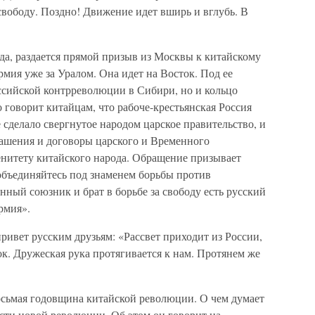
вободу. Поздно! Движение идет вширь и вглубь. В
ода, раздается прямой призыв из Москвы к китайскому
рмия уже за Уралом. Она идет на Восток. Под ее
оссийской контрреволюции в Сибири, но и кольцо
 говорит китайцам, что рабоче-крестьянская Россия
е сделало свергнутое народом царское правительство, и
ашения и договоры царского и Временного
енитету китайского народа. Обращение призывает
объединяйтесь под знаменем борьбы против
ный союзник и брат в борьбе за свободу есть русский
рмия».
ивет русским друзьям: «Рассвет приходит из России,
к. Дружеская рука протягивается к нам. Протянем же
сьмая годовщина китайской революции. О чем думает
сти новой революции. Об этом он говорит на