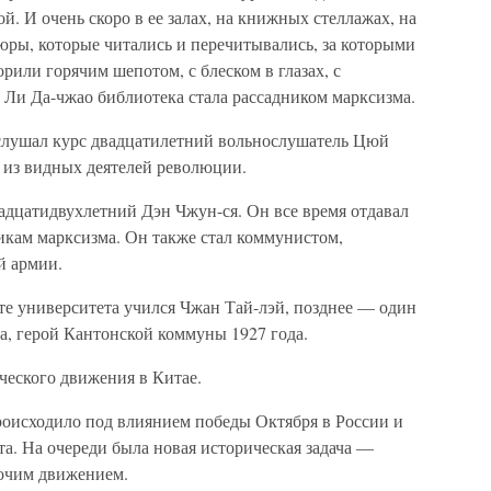
. И очень скоро в ее залах, на книжных стеллажах, на
юры, которые читались и перечитывались, за которыми
рили горячим шепотом, с блеском в глазах, с
м Ли Да-чжао библиотека стала рассадником марксизма.
е слушал курс двадцатилетний вольнослушатель Цюй
 из видных деятелей революции.
адцатидвухлетний Дэн Чжун-ся. Он все время отдавал
икам марксизма. Он также стал коммунистом,
й армии.
те университета учился Чжан Тай-лэй, позднее — один
а, герой Кантонской коммуны 1927 года.
ческого движения в Китае.
роисходило под влиянием победы Октября в России и
та. На очереди была новая историческая задача —
бочим движением.