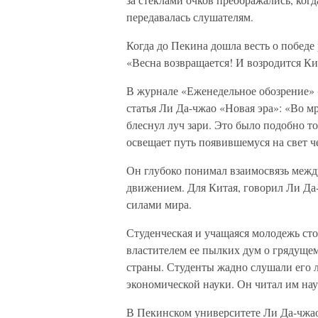
передавалась слушателям.
Когда до Пекина дошла весть о победе
«Весна возвращается! И возродится Ки
В журнале «Еженедельное обозрение» 
статья Ли Да-чжао «Новая эра»: «Во м
блеснул луч зари. Это было подобно т
освещает путь появившемуся на свет 
Он глубоко понимал взаимосвязь меж
движением. Для Китая, говорил Ли Да
силами мира.
Студенческая и учащаяся молодежь сто
властителем ее пылких дум о грядущ
страны. Студенты жадно слушали его л
экономической науки. Он читал им нау
В Пекинском университете Ли Да-чжао 