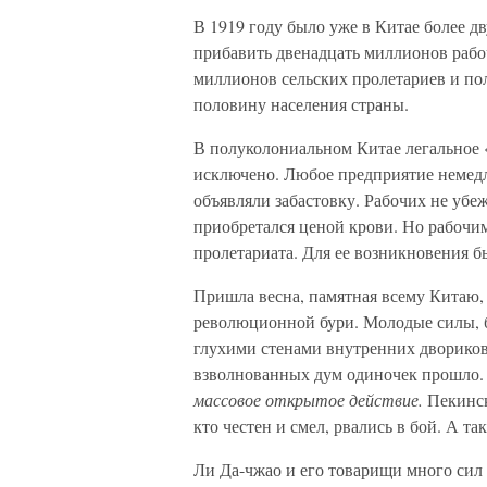
В 1919 году было уже в Китае более 
прибавить двенадцать миллионов рабо
миллионов сельских пролетариев и по
половину населения страны.
В полуколониальном Китае легальное 
исключено. Любое предприятие немедл
объявляли забастовку. Рабочих не уб
приобретался ценой крови. Но рабочи
пролетариата. Для ее возникновения б
Пришла весна, памятная всему Китаю,
революционной бури. Молодые силы, б
глухими стенами внутренних двориков
взволнованных дум одиночек прошло. 
массовое открытое действие.
Пекинск
кто честен и смел, рвались в бой. А т
Ли Да-чжао и его товарищи много сил 