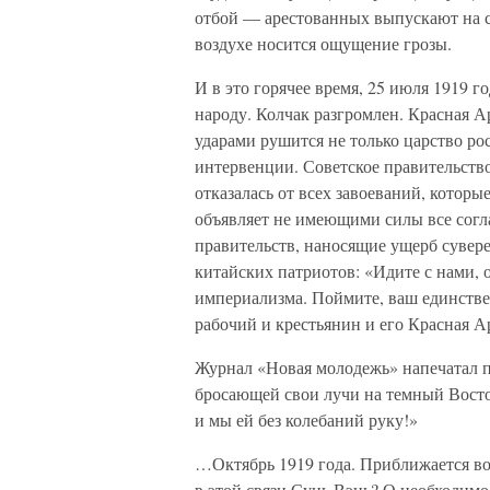
отбой — арестованных выпускают на с
воздухе носится ощущение грозы.
И в это горячее время, 25 июля 1919 г
народу. Колчак разгромлен. Красная А
ударами рушится не только царство р
интервенции. Советское правительство
отказалась от всех завоеваний, которы
объявляет не имеющими силы все согл
правительств, наносящие ущерб сувер
китайских патриотов: «Идите с нами, 
империализма. Поймите, ваш единствен
рабочий и крестьянин и его Красная А
Журнал «Новая молодежь» напечатал пр
бросающей свои лучи на темный Восто
и мы ей без колебаний руку!»
…Октябрь 1919 года. Приближается во
в этой связи Сунь Вэнь? О необходимо