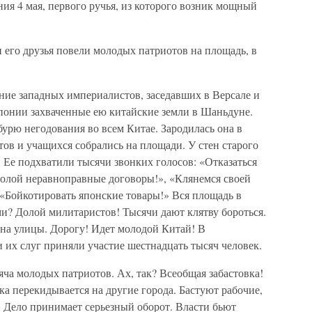
я 4 мая, первого ручья, из которого возник мощный
и его друзья повели молодых патриотов на площадь, в
ие западных империалистов, заседавших в Версале и
понии захваченные ею китайские земли в Шаньдуне.
урю негодования во всем Китае. Зародилась она в
тов и учащихся собрались на площади. У стен старого
. Ее подхватили тысячи звонких голосов: «Отказаться
Долой неравноправные договоры!», «Клянемся своей
 «Бойкотировать японские товары!» Вся площадь в
и? Долой милитаристов! Тысячи дают клятву бороться.
на улицы. Дорогу! Идет молодой Китай! В
 их слуг приняли участие шестнадцать тысяч человек.
яча молодых патриотов. Ах, так? Всеобщая забастовка!
ка перекидывается на другие города. Бастуют рабочие,
. Дело принимает серьезный оборот. Власти бьют