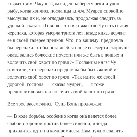
княжеством. Чжуан-Цзы сидел на берегу реки и удил
рыбу, когда явились посланцы князя. Мудрец спокойно
выслушал их и, не оглядываясь, продолжая следить за
удочкой, сказал: «Говорят, что в княжестве Чу есть святая
черепаха, которая умерла триста лет назад; князь держит
ее в своей галерее предков. Что, по-вашему, предпочла
бы черепаха: чтобы оставшейся после ее смерти скорлупе
оказывались божеские почести или же быть в живых и
волочить свой хвост по грязи?» Посланцы князя Чу
ответили, что черепаха предпочла бы быть живой и
волочить свой хвост по грязи. «Так идите же своей
дорогой, господа, — сказал мудрец, — я тоже
предпочитаю жить и волочить свой хвост по грязи».
Все трое рассмеялись. Сунь Вэнь продолжал:
— В ходе борьбы, особенно когда она ведется более
слабой стороной против более сильной, иногда
приходится идти на компромиссы. Нам нужно свалить