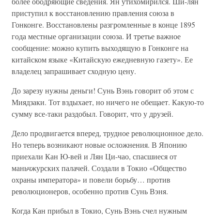
более ободряющие сведения. Ян утихомирился. Ши-лян
приступил к восстановлению правления союза в
Гонконге. Восстановлены разгромленные в конце 1895
года местные организации союза. И третье важное
сообщение: можно купить выходящую в Гонконге на
китайском языке «Китайскую ежедневную газету». Ее
владелец запрашивает сходную цену.
До зарезу нужны деньги! Сунь Вэнь говорит об этом с
Миядзаки. Тот вздыхает, но ничего не обещает. Какую-то
сумму все-таки раздобыл. Говорит, что у друзей.
Дело продвигается вперед, трудное революционное дело.
Но теперь возникают новые осложнения. В Японию
приехали Кан Ю-вей и Лян Ци-чао, спасшиеся от
маньчжурских палачей. Создали в Токио «Общество
охраны императора» и повели борьбу… против
революционеров, особенно против Сунь Вэня.
Когда Кан прибыл в Токио, Сунь Вэнь счел нужным