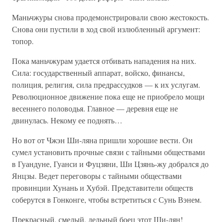
Маньчжуры снова продемонстрировали свою жестокость.
Снова они пустили в ход свой излюбленный аргумент:
топор.
Пока маньчжурам удается отбивать нападения на них.
Сила: государственный аппарат, войско, финансы,
полиция, религия, сила предрассудков — к их услугам.
Революционное движение пока еще не приобрело мощи
весеннего половодья. Главное — деревня еще не
двинулась. Некому ее поднять…
Но вот от Чжэн Ши-ляна пришли хорошие вести. Он
сумел установить прочные связи с тайными обществами
в Гуандуне, Гуанси и Фуцзяни, Ши Цзянь-жу добрался до
Янцзы. Ведет переговоры с тайными обществами
провинции Хунань и Хубэй. Представители обществ
соберутся в Гонконге, чтобы встретиться с Сунь Вэнем.
Прекрасный, смелый, дельный боец этот Ши-лян!