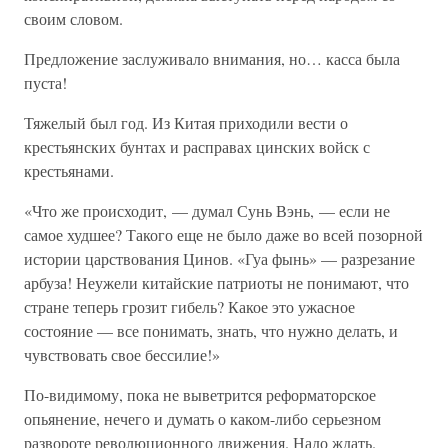
своим словом.
Предложение заслуживало внимания, но… касса была
пуста!
Тяжелый был год. Из Китая приходили вести о
крестьянских бунтах и расправах цинских войск с
крестьянами.
«Что же происходит, — думал Сунь Вэнь, — если не
самое худшее? Такого еще не было даже во всей позорной
истории царствования Цинов. «Гуа фынь» — разрезание
арбуза! Неужели китайские патриоты не понимают, что
стране теперь грозит гибель? Какое это ужасное
состояние — все понимать, знать, что нужно делать, и
чувствовать свое бессилие!»
По-видимому, пока не выветрится реформаторское
опьянение, нечего и думать о каком-либо серьезном
развороте революционного движения. Надо ждать.