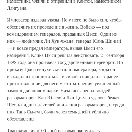
наместника Чжили и отправили в Кантон, наместником
Лянгуана.
Император издавал указы. Но у него не было сил, чтобы
обеспечить их проведение в жизнь. Войско — под
командованием генералов, преданных Цыси. Один из
них — любимчик Ли Хун-чжана, генерал Юань Ши-кай
— и вовсе предал императора, выдав Цыси его
намерения. Клика Цыси решила действовать. 21 сентября
1898 года она произвела государственный переворот. По
приказу Цыси евнухи схватили императора, когда он
выходил из тронного зала, и силой затащили в заранее
приготовленное для него место заточения: уединенный
замок в дворцовом парке. Начались аресты вождей
реформаторов. Кан Ю-вею и Лян Ци-чао удалось бежать.
Шесть видных деятелей движения реформаторов, и среди
них Тань Сы-тун, были через семь дней публично
обезглавлены.
Трагикомедия «100 дней реформ» окончилась.