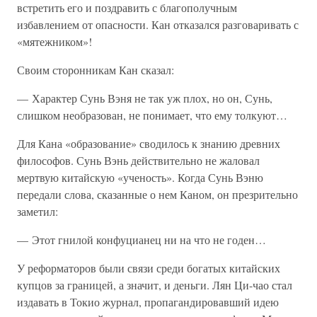
встретить его и поздравить с благополучным
избавлением от опасности. Кан отказался разговаривать с
«мятежником»!
Своим сторонникам Кан сказал:
— Характер Сунь Вэня не так уж плох, но он, Сунь,
слишком необразован, не понимает, что ему толкуют…
Для Кана «образование» сводилось к знанию древних
философов. Сунь Вэнь действительно не жаловал
мертвую китайскую «ученость». Когда Сунь Вэню
передали слова, сказанные о нем Каном, он презрительно
заметил:
— Этот гнилой конфуцианец ни на что не годен…
У реформаторов были связи среди богатых китайских
купцов за границей, а значит, и деньги. Лян Ци-чао стал
издавать в Токио журнал, пропагандировавший идею