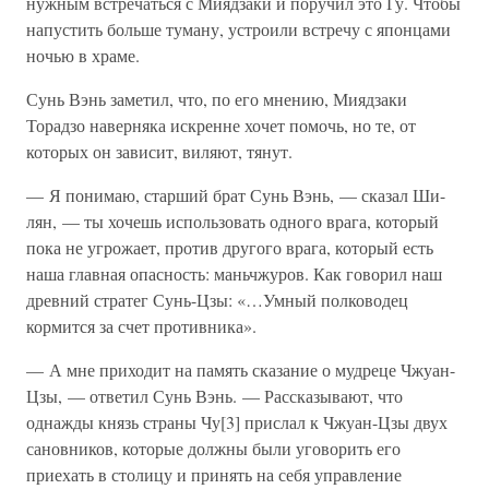
нужным встречаться с Миядзаки и поручил это Гу. Чтобы
напустить больше туману, устроили встречу с японцами
ночью в храме.
Сунь Вэнь заметил, что, по его мнению, Миядзаки
Торадзо наверняка искренне хочет помочь, но те, от
которых он зависит, виляют, тянут.
— Я понимаю, старший брат Сунь Вэнь, — сказал Ши-
лян, — ты хочешь использовать одного врага, который
пока не угрожает, против другого врага, который есть
наша главная опасность: маньчжуров. Как говорил наш
древний стратег Сунь-Цзы: «…Умный полководец
кормится за счет противника».
— А мне приходит на память сказание о мудреце Чжуан-
Цзы, — ответил Сунь Вэнь. — Рассказывают, что
однажды князь страны Чу[3] прислал к Чжуан-Цзы двух
сановников, которые должны были уговорить его
приехать в столицу и принять на себя управление