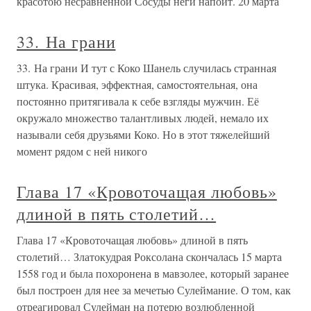
красотою несравненной Сосуды неги напоит. 20 марта
33. На грани
33. На грани И тут с Коко Шанель случилась странная
штука. Красивая, эффектная, самостоятельная, она
постоянно притягивала к себе взгляды мужчин. Её
окружало множество талантливых людей, немало их
называли себя друзьями Коко. Но в этот тяжелейший
момент рядом с ней никого
Глава 17 «Кровоточащая любовь»
длиной в пять столетий…
Глава 17 «Кровоточащая любовь» длиной в пять
столетий… Златокудрая Роксолана скончалась 15 марта
1558 год и была похоронена в мавзолее, который заранее
был построен для нее за мечетью Сулеймание. О том, как
отреагировал Сулейман на потерю возлюбленной