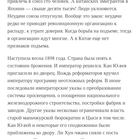
привлечь в союз сто человек. А китайских эмигрантов в
Японии — свыше десяти тысяч! Люди уклоняются.
Неудачи союза отпугнули. Вообще это закон: неудачи
редко не приводят революционную организацию к
распаду, к утрате доверия. Когда борьба на подъеме, тогда
в организацию идут многие. А в Китае еще нет
признаков подъема.
Наступила весна 1898 года. Страна была опять в
состоянии брожения. И император решился. Кан Ю-вея
пригласили во дворец. Вождь реформаторов вручил
императору программу неотложных реформ. В июне
последовали императорские указы о преобразовании
системы просвещения, о поощрении национального
железнодорожного строительства, постройки фабрик и
заводов. Другие указы несколько ограничивали власть
старой маньчжурской бюрократии и Цыси в том числе.
Кан Ю-вей и некоторые его сподвижники были
приближены ко двору. Ли Хун-чжана сняли с поста