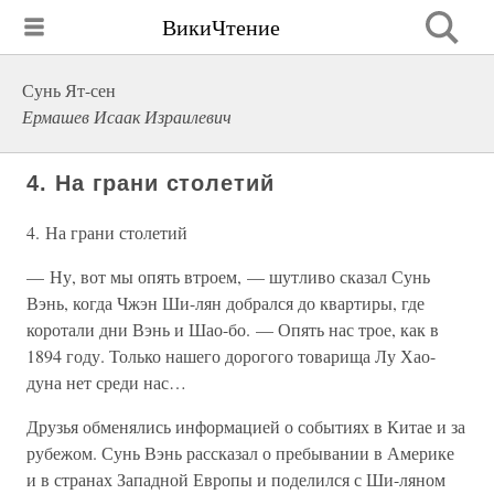
ВикиЧтение
Сунь Ят-сен
Ермашев Исаак Израилевич
4. На грани столетий
4. На грани столетий
— Ну, вот мы опять втроем, — шутливо сказал Сунь
Вэнь, когда Чжэн Ши-лян добрался до квартиры, где
коротали дни Вэнь и Шао-бо. — Опять нас трое, как в
1894 году. Только нашего дорогого товарища Лу Хао-
дуна нет среди нас…
Друзья обменялись информацией о событиях в Китае и за
рубежом. Сунь Вэнь рассказал о пребывании в Америке
и в странах Западной Европы и поделился с Ши-ляном