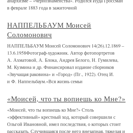
анархизме – «чернознаменства». Родился Иуда Гроссман
в феврале 1883 года в зажиточной
НАППЕЛЬБАУМ Моисей
Соломонович
НАППЕЛЬБАУМ Моисей Соломонович 14(26).12.1869 –
13.6.1958Фотограф-художник. Автор фотопортретов
А. Ахматовой, А. Блока, Андрея Белого, Н. Гумилева,
М. Кузмина и др. Финансировал издание сборников
«Звучащая раковина» и «Город» (Пг., 1922). Отец И.
и Ф. Наппельбаум.«Вся жизнь семьи
«Моисей, что ты вопиешь ко Мне?»
«Моисей, что ты вопиешь ко Мне?» Столь
«эффективный» крестный ход, который совершили с
Ольгой Ивановной, имел последствия, о которых стоит
рассказать. Случившаяся после него внезапная, тяжелая и