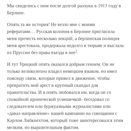
Мы свиделись с ним после долгой разлуки в 1913 году в
Берлине.
Опять та же история! Не везло мне с моими
рефератами… Русская колония в Берлине пригласила
меня прочесть несколько лекций, а берлинская полиция
меня арестовала, продержала недолго в тюрьме и выслала
2
из Пруссии без права въезда в нее
.
И тут Урицкий опять оказался добрым гением. Он не
только великолепно владел немецким языком, но имел
повсюду связи, которые привел в движение, чтобы
превратить мой арест в крупный скандал для
правительства. И я опять любовался им, когда он со
спокойной иронической усмешечкой- беседовал со
следователем или буржуазными журналистами или
«давал направление» нашей кампании на совещании с
Карлом Либкнехтом, который тоже заинтересовался этим
мелким, но выразительным фактом.