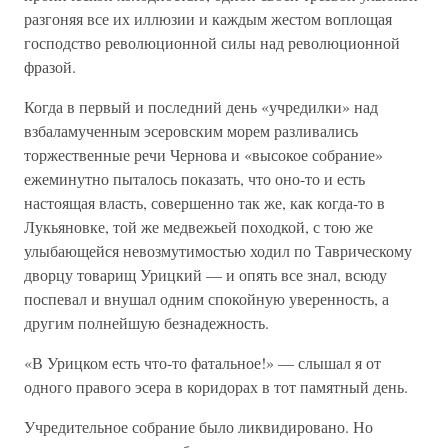
разгоняя все их иллюзии и каждым жестом воплощая
господство революционной силы над революционной
фразой.
Когда в первый и последний день «учредилки» над
взбаламученным эсеровским морем разливались
торжественные речи Чернова и «высокое собрание»
ежеминутно пыталось показать, что оно-то и есть
настоящая власть, совершенно так же, как когда-то в
Лукьяновке, той же медвежьей походкой, с тою же
улыбающейся невозмутимостью ходил по Таврическому
дворцу товарищ Урицкий — и опять все знал, всюду
поспевал и внушал одним спокойную уверенность, а
другим полнейшую безнадежность.
«В Урицком есть что-то фатальное!» — слышал я от
одного правого эсера в коридорах в тот памятный день.
Учредительное собрание было ликвидировано. Но