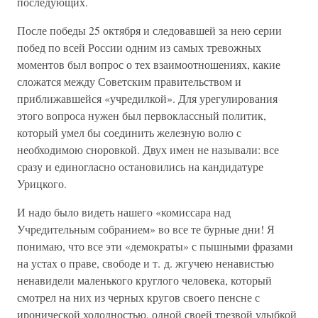
последующих.
После победы 25 октября и следовавшей за нею серии
побед по всей России одним из самых тревожных
моментов был вопрос о тех взаимоотношениях, какие
сложатся между Советским правительством и
приближавшейся «учредилкой». Для урегулирования
этого вопроса нужен был первоклассный политик,
который умел бы соединить железную волю с
необходимою сноровкой. Двух имен не называли: все
сразу и единогласно остановились на кандидатуре
Урицкого.
И надо было видеть нашего «комиссара над
Учредительным собранием» во все те бурные дни! Я
понимаю, что все эти «демократы» с пышными фразами
на устах о праве, свободе и т. д. жгучею ненавистью
ненавидели маленького круглого человека, который
смотрел на них из черных кругов своего пенсне с
иронической холодностью, одной своей трезвой улыбкой