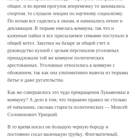
общие, и во время прогулок вперемежку то занимались
спортом, то слушали лекции по научному социализму.
По ночам все садились к окнам, и начинались пение и
декламация. В тюрьме имелась коммуна, так что и
казенные пайки и все присылаемое семьями поступало в
общий котел. Закупки на базаре за общий счет и
руководство кухней с целым персоналом уголовных
принадлежали той же коммуне политических
арестованных. Уголовные относились к коммуне с
обожанием, так как она ультимативно вывела из тюрьмы
битье и даже ругательства.
Как же совершилось это чудо превращения Лукьяновки в
коммуну? А дело в том, что тюрьмою правил не столько
её начальник, сколько староста политических — Моисей
Соломонович Урицкий.
В то время носил он большую черную бороду и
постоянно сосал маленькую трубку. Флегматичный,