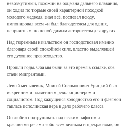
невозмутимый, похожий на боцмана дальнего плавания,
он ходил по тюрьме своей характерной походкой
молодого медведя, знал всё, поспевал всюду,
импонировал всем «и был благодетелем для одних,
неприятным, но непобедимым авторитетом для других.
Над тюремным начальством он господствовал именно
благодаря своей спокойной силе, властно выделявшей
его духовное превосходство.
Прошли годы. Оба мы были за это время в ссылке, оба
стали эмигрантами.
Левый меньшевик, Моисей Соломонович Урицкий был
искренним и пламенным революционером и
социалистом. Под кажущейся холодностью его и флегмой
таилась исполинская вера в дело рабочего класса.
Он любил подтрунивать над всяким пафосом и
красивыми речами «обо всем великом и прекрасном», он