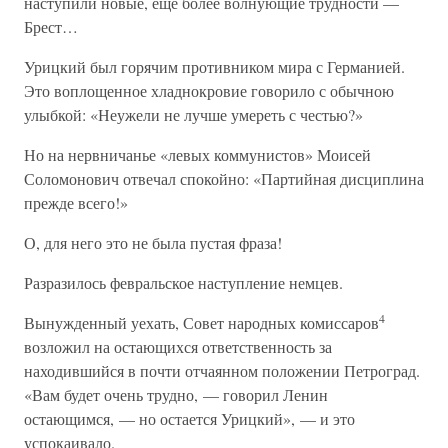
наступили новые, еще более волнующие трудности —
Брест…
Урицкий был горячим противником мира с Германией.
Это воплощенное хладнокровие говорило с обычною
улыбкой: «Неужели не лучше умереть с честью?»
Но на нервничанье «левых коммунистов» Моисей
Соломонович отвечал спокойно: «Партийная дисциплина
прежде всего!»
О, для него это не была пустая фраза!
Разразилось февральское наступление немцев.
4
Вынужденный уехать, Совет народных комиссаров
возложил на остающихся ответственность за
находившийся в почти отчаянном положении Петроград.
«Вам будет очень трудно, — говорил Ленин
остающимся, — но остается Урицкий», — и это
успокаивало.