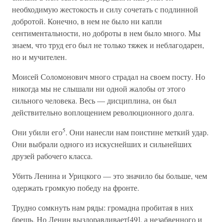
необходимую жестокость и силу сочетать с подлинной
добротой. Конечно, в нем не было ни капли
сентиментальности, но доброты в нем было много. Мы
знаем, что труд его был не только тяжек и неблагодарен,
но и мучителен.
Моисей Соломонович много страдал на своем посту. Но
никогда мы не слышали ни одной жалобы от этого
сильного человека. Весь — дисциплина, он был
действительно воплощением революционного долга.
5
Они убили его
. Они нанесли нам поистине меткий удар.
Они выбрали одного из искуснейших и сильнейших
друзей рабочего класса.
Убить Ленина и Урицкого — это значило бы больше, чем
одержать громкую победу на фронте.
Трудно сомкнуть нам ряды: громадна пробитая в них
брешь. Но Ленин выздоравливает[49], а незабвенного и