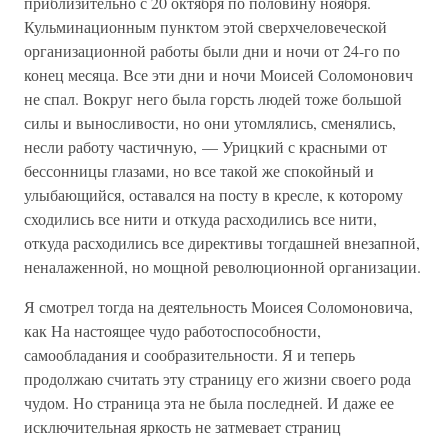
приблизительно с 20 октября по половину ноября.
Кульминационным пунктом этой сверхчеловеческой
организационной работы были дни и ночи от 24-го по
конец месяца. Все эти дни и ночи Моисей Соломонович
не спал. Вокруг него была горсть людей тоже большой
силы и выносливости, но они утомлялись, сменялись,
несли работу частичную, — Урицкий с красными от
бессонницы глазами, но все такой же спокойный и
улыбающийся, оставался на посту в кресле, к которому
сходились все нити и откуда расходились все нити,
откуда расходились все директивы тогдашней внезапной,
неналаженной, но мощной революционной организации.
Я смотрел тогда на деятельность Моисея Соломоновича,
как На настоящее чудо работоспособности,
самообладания и сообразительности. Я и теперь
продолжаю считать эту страницу его жизни своего рода
чудом. Но страница эта не была последней. И даже ее
исключительная яркость не затмевает страниц