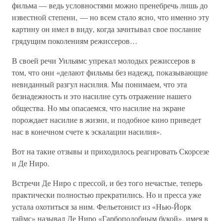
фильма — ведь условностями можно пренебречь лишь до
известной степени, — но всем стало ясно, что именно эту
картину он имел в виду, когда зачитывал свое послание
грядущим поколениям режиссеров…
В своей речи Уильямс упрекал молодых режиссеров в
том, что они «делают фильмы без надежд, показывающие
невиданный разгул насилия. Мы понимаем, что эта
безнадежность и это насилие суть отражение нашего
общества. Но мы опасаемся, что насилие на экране
порождает насилие в жизни, и подобное кино приведет
нас в конечном счете к эскалации насилия».
Вот на такие отзывы и приходилось реагировать Скорсезе
и Де Ниро.
Встречи Де Ниро с прессой, и без того нечастые, теперь
практически полностью прекратились. Но и пресса уже
устала охотиться за ним. Фельетонист из «Нью-Йорк
таймс» называл Де Ниро «Гарбоподобным букой», имея в