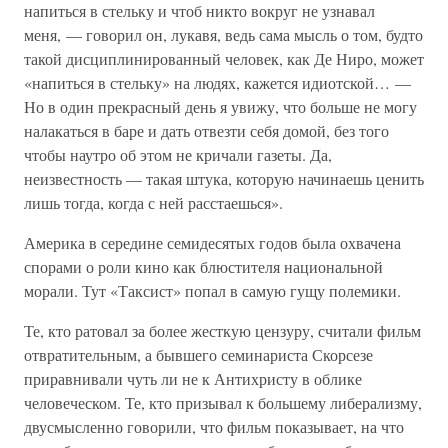
напиться в стельку и чтоб никто вокруг не узнавал
меня, — говорил он, лукавя, ведь сама мысль о том, будто
такой дисциплинированный человек, как Де Ниро, может
«напиться в стельку» на людях, кажется идиотской… —
Но в один прекрасный день я увижу, что больше не могу
налакаться в баре и дать отвезти себя домой, без того
чтобы наутро об этом не кричали газеты. Да,
неизвестность — такая штука, которую начинаешь ценить
лишь тогда, когда с ней расстаешься».
Америка в середине семидесятых годов была охвачена
спорами о роли кино как блюстителя национальной
морали. Тут «Таксист» попал в самую гущу полемики.
Те, кто ратовал за более жесткую цензуру, считали фильм
отвратительным, а бывшего семинариста Скорсезе
приравнивали чуть ли не к Антихристу в облике
человеческом. Те, кто призывал к большему либерализму,
двусмысленно говорили, что фильм показывает, на что