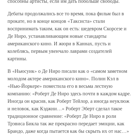
способны артисты, если им дать побольше свободы.
Дебаты продолжались все то время, пока фильм был в
прокате, но в конце концов «Таксиста» стали
воспринимать таким, как он есть: шедевром Скорсезе и
Де Ниро, устанавливающим новые стандарты
американского кино. И жюри в Каннах, пусть и
колеблясь, первым увенчало лаврами создателей
картины.
В «Ньюсуик» о Де Ниро писали как о «самом заметном
молодом актере американского кино». Полин Кэл в
«Нью-Йоркере» поместила его в весьма лестную
компанию: «Роберт Де Ниро здесь почти в каждом кадре.
Иногда он красив, как Роберт Тейлор, а иногда неуклюж
и неловок, как Кэджни…» Роберт Эберт сделал такое
традиционное сравнение: «Роберт Де Ниро в роли
Трэвиса Бикла так же прекрасно передает эмоции, как
Брандо, даже когда пытается как бы скрыть их от нас…»