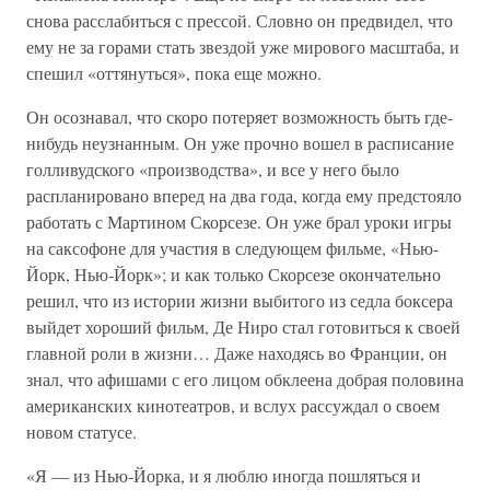
снова расслабиться с прессой. Словно он предвидел, что
ему не за горами стать звездой уже мирового масштаба, и
спешил «оттянуться», пока еще можно.
Он осознавал, что скоро потеряет возможность быть где-
нибудь неузнанным. Он уже прочно вошел в расписание
голливудского «производства», и все у него было
распланировано вперед на два года, когда ему предстояло
работать с Мартином Скорсезе. Он уже брал уроки игры
на саксофоне для участия в следующем фильме, «Нью-
Йорк, Нью-Йорк»; и как только Скорсезе окончательно
решил, что из истории жизни выбитого из седла боксера
выйдет хороший фильм, Де Ниро стал готовиться к своей
главной роли в жизни… Даже находясь во Франции, он
знал, что афишами с его лицом обклеена добрая половина
американских кинотеатров, и вслух рассуждал о своем
новом статусе.
«Я — из Нью-Йорка, и я люблю иногда пошляться и