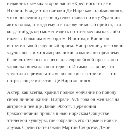
недавних съемках второй части «Крестного отца» в
Италии. В ходе этой поездки Де Ниро как-то обмолвился,
что в последний раз он путешествовал по югу Франции
автостопом, и тогда ему и в голову не могло прийти, что
когда-нибудь он сможет ездить по этим местам как-либо
иначе, с большим комфортом. И потом, в Канне он
встретил такой радушный прием. Настроение у него явно
улучшалось, и хотя американские издания по-прежнему
были «отлучены» от него, для европейской прессы он с
удовольствием давал интервью. И самое главное, что
упустили в результате американские газетчики, — это
потрясающее известие: Де Ниро женился!
Актер, как всегда, хранил полное молчание по поводу
своей личной жизни. В апреле 1976 года он женился на
актрисе и певице Дайан Эбботт. Церемония
бракосочетания прошла в нью-йоркском Обществе
этической культуры, где собрались его старые и новые
друзья. Среди гостей были Мартин Скорсезе, Джон