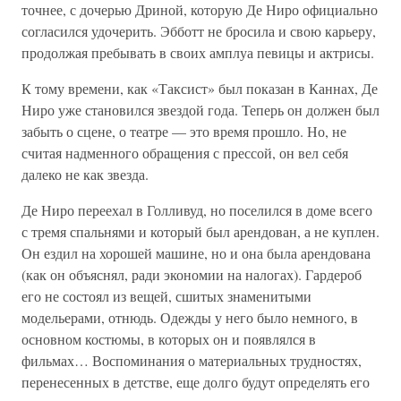
точнее, с дочерью Дриной, которую Де Ниро официально
согласился удочерить. Эбботт не бросила и свою карьеру,
продолжая пребывать в своих амплуа певицы и актрисы.
К тому времени, как «Таксист» был показан в Каннах, Де
Ниро уже становился звездой года. Теперь он должен был
забыть о сцене, о театре — это время прошло. Но, не
считая надменного обращения с прессой, он вел себя
далеко не как звезда.
Де Ниро переехал в Голливуд, но поселился в доме всего
с тремя спальнями и который был арендован, а не куплен.
Он ездил на хорошей машине, но и она была арендована
(как он объяснял, ради экономии на налогах). Гардероб
его не состоял из вещей, сшитых знаменитыми
модельерами, отнюдь. Одежды у него было немного, в
основном костюмы, в которых он и появлялся в
фильмах… Воспоминания о материальных трудностях,
перенесенных в детстве, еще долго будут определять его