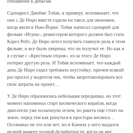
отношение к деньгам.
Сценарист Джеймс Тобак, к примеру, вспоминает, что
они с Де Ниро вместе ездили на такси для экономии,
когда жили в Нью-Йорке. Тобак написал сценарий для
фильма «Игрок», режиссером которого должен был стать
Карел Рейз. Де Ниро хотел получить главную роль в этом
фильме, и все были уверены, что он получит ее. Но как и
в случае с «Крестным отцом», из-за этого Де Ниро
потерял другую роль. И Тобак вспоминает, что каждый
день Де Ниро ездил требовать неустойку, причем всякий
раз просил у водителя чек, чтобы запротоколировать все
свои затраты на проект…
У Де Ниро образовалась небольшая передышка, но этот
момент напоминал старт космического корабля, когда
двигатели уже полыхнули огнем, но ракета еще стоит на
земле, перед тем как ринуться в просторы космоса…
Осознавал он это или нет, но в Каннах у него выдался
редкий момент полной беззаботности, когда он мог