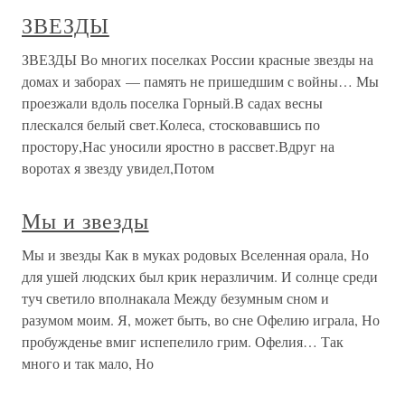
ЗВЕЗДЫ
ЗВЕЗДЫ Во многих поселках России красные звезды на
домах и заборах — память не пришедшим с войны… Мы
проезжали вдоль поселка Горный.В садах весны
плескался белый свет.Колеса, стосковавшись по
простору,Нас уносили яростно в рассвет.Вдруг на
воротах я звезду увидел,Потом
Мы и звезды
Мы и звезды Как в муках родовых Вселенная орала, Но
для ушей людских был крик неразличим. И солнце среди
туч светило вполнакала Между безумным сном и
разумом моим. Я, может быть, во сне Офелию играла, Но
пробужденье вмиг испепелило грим. Офелия… Так
много и так мало, Но