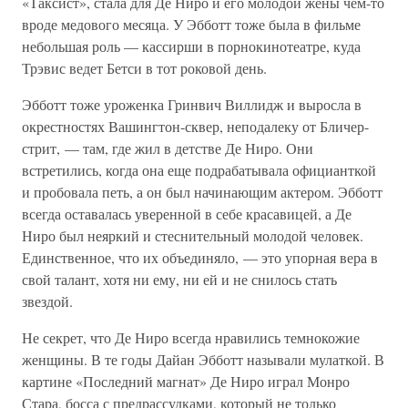
«Таксист», стала для Де Ниро и его молодой жены чем-то
вроде медового месяца. У Эбботт тоже была в фильме
небольшая роль — кассирши в порнокинотеатре, куда
Трэвис ведет Бетси в тот роковой день.
Эбботт тоже уроженка Гринвич Виллидж и выросла в
окрестностях Вашингтон-сквер, неподалеку от Бличер-
стрит, — там, где жил в детстве Де Ниро. Они
встретились, когда она еще подрабатывала официанткой
и пробовала петь, а он был начинающим актером. Эбботт
всегда оставалась уверенной в себе красавицей, а Де
Ниро был неяркий и стеснительный молодой человек.
Единственное, что их объединяло, — это упорная вера в
свой талант, хотя ни ему, ни ей и не снилось стать
звездой.
Не секрет, что Де Ниро всегда нравились темнокожие
женщины. В те годы Дайан Эбботт называли мулаткой. В
картине «Последний магнат» Де Ниро играл Монро
Стара, босса с предрассудками, который не только