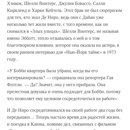
Хэнкок, Шелли Винтерс, Джулия Бовассо, Салли
Киркленд и Харви Кейтель. Этот брак не был сюрпризом
для тех, кто знал Де Ниро, ведь они с Дайан уже
несколько лет жили вместе, с того времени, как он
снимался в «Злых улицах». Шелли Винтерс, не называя
имени Эбботт, тепло отзывалась о ней и о том
благотворном влиянии, которое она оказала на актера, в
своем раннем интервью для «Нью-Йорк таймс» в 1973
году.
«У Бобби квартира была убрана, когда вы его
интервьюировали? — спрашивала она репортера Гая
Флэтли. — Да? Значит, она у него прибрала. Она
прелестная девушка и очень подходит для Бобби, потому
что позволяет ему целиком сосредоточиться на работе».
И Де Ниро сосредотачивался на своей работе два года без
передышки… Теперь настало время для радостей жизни,
и поездка в Канны, помимо дел, связанных с фильмом