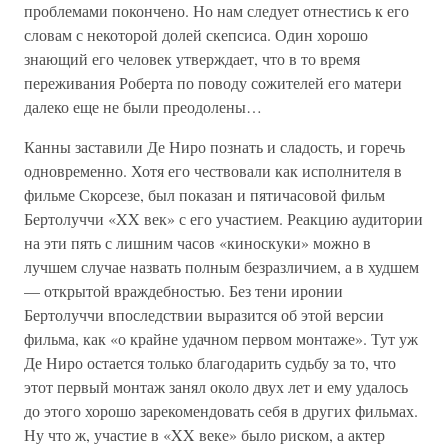
проблемами покончено. Но нам следует отнестись к его
словам с некоторой долей скепсиса. Один хорошо
знающий его человек утверждает, что в то время
переживания Роберта по поводу сожителей его матери
далеко еще не были преодолены…
Канны заставили Де Ниро познать и сладость, и горечь
одновременно. Хотя его чествовали как исполнителя в
фильме Скорсезе, был показан и пятичасовой фильм
Бертолуччи «XX век» с его участием. Реакцию аудитории
на эти пять с лишним часов «киноскуки» можно в
лучшем случае назвать полным безразличием, а в худшем
— открытой враждебностью. Без тени иронии
Бертолуччи впоследствии выразится об этой версии
фильма, как «о крайне удачном первом монтаже». Тут уж
Де Ниро остается только благодарить судьбу за то, что
этот первый монтаж занял около двух лет и ему удалось
до этого хорошо зарекомендовать себя в других фильмах.
Ну что ж, участие в «XX веке» было риском, а актер