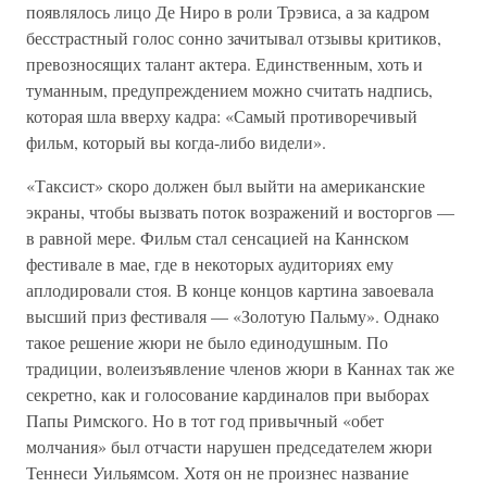
появлялось лицо Де Ниро в роли Трэвиса, а за кадром
бесстрастный голос сонно зачитывал отзывы критиков,
превозносящих талант актера. Единственным, хоть и
туманным, предупреждением можно считать надпись,
которая шла вверху кадра: «Самый противоречивый
фильм, который вы когда-либо видели».
«Таксист» скоро должен был выйти на американские
экраны, чтобы вызвать поток возражений и восторгов —
в равной мере. Фильм стал сенсацией на Каннском
фестивале в мае, где в некоторых аудиториях ему
аплодировали стоя. В конце концов картина завоевала
высший приз фестиваля — «Золотую Пальму». Однако
такое решение жюри не было единодушным. По
традиции, волеизъявление членов жюри в Каннах так же
секретно, как и голосование кардиналов при выборах
Папы Римского. Но в тот год привычный «обет
молчания» был отчасти нарушен председателем жюри
Теннеси Уильямсом. Хотя он не произнес название