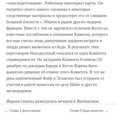
«снисходительным». Робеспьер приоткрыл карты. Он
посвятил своего нового союзника в некоторые
следственные материалы и предостерег его от слишком
большой близости с Эбером и рядом других лидеров
фракции. Вместе с тем он заручился согласием Колло на
известные послабления в отношении Камилла, которого
все еще считал лишь доверчивым орудием интриги и
твердо решил вызволить из беды. В результате этих
переговоров Неподкупный отказался от идеи Комитета
справедливости. На заседании Конвента 6 нивоза (26
декабря) по докладам Барера и Билло-Варена было
вынесено решение об отмене этого Комитета. В тот же
день изобличенный Фабр д’Эглантин был устранен от
участия в работе комиссии по делу Шабо и других
заговорщиков.
Жаркая схватка разыгралась вечером в Якобинском
клубе. Первым выступил Колло д’Эрбуа. Верный своей
←
→
Глава 2 Дело жизни
Глава 5 Удар нанесен
договоренности с Робеспьером, он выделил Демулена из