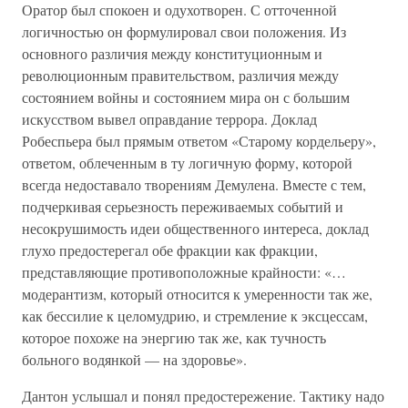
Оратор был спокоен и одухотворен. С отточенной
логичностью он формулировал свои положения. Из
основного различия между конституционным и
революционным правительством, различия между
состоянием войны и состоянием мира он с большим
искусством вывел оправдание террора. Доклад
Робеспьера был прямым ответом «Старому кордельеру»,
ответом, облеченным в ту логичную форму, которой
всегда недоставало творениям Демулена. Вместе с тем,
подчеркивая серьезность переживаемых событий и
несокрушимость идеи общественного интереса, доклад
глухо предостерегал обе фракции как фракции,
представляющие противоположные крайности: «…
модерантизм, который относится к умеренности так же,
как бессилие к целомудрию, и стремление к эксцессам,
которое похоже на энергию так же, как тучность
больного водянкой — на здоровье».
Дантон услышал и понял предостережение. Тактику надо