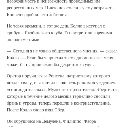
необходимость и неизбежность проводимых им
репрессивных мер. Никто не осмелился ему возражать.
Конвент одобрил его действия.
Не теряя времени, в тот же день Колло выступал с
трибуны Якобинского клуба. Его встретили горячими
аплодисментами.
— Сегодня я не узнаю общественного мнения, — сказал
Колло. — Если бы я приехал тремя днями позже, меня,
может быть, привлекли бы декретом к суду…
Оратор поручился за Ронсена, патриотизму которого
воздал хвалу, и закончил свою речь резким осуждением
«снисходительных». Мужество заразительно. Эбертисты,
которые в течение целого месяца терпеливо сносили
брань и угрозы, теперь перешли в контрнаступление.
После Колло слово взял Эбер.
Он обрушился на Демулена, Филиппо, Фабра