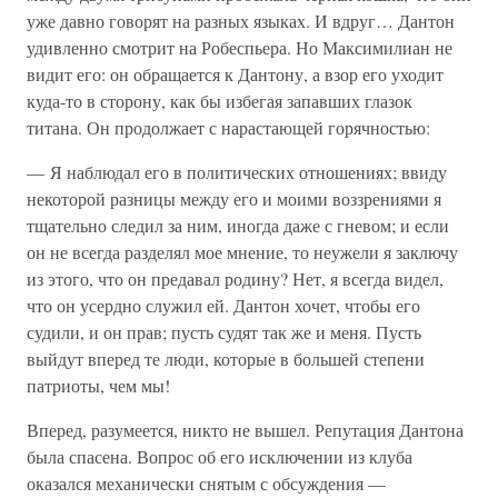
уже давно говорят на разных языках. И вдруг… Дантон
удивленно смотрит на Робеспьера. Но Максимилиан не
видит его: он обращается к Дантону, а взор его уходит
куда-то в сторону, как бы избегая запавших глазок
титана. Он продолжает с нарастающей горячностью:
— Я наблюдал его в политических отношениях; ввиду
некоторой разницы между его и моими воззрениями я
тщательно следил за ним, иногда даже с гневом; и если
он не всегда разделял мое мнение, то неужели я заключу
из этого, что он предавал родину? Нет, я всегда видел,
что он усердно служил ей. Дантон хочет, чтобы его
судили, и он прав; пусть судят так же и меня. Пусть
выйдут вперед те люди, которые в большей степени
патриоты, чем мы!
Вперед, разумеется, никто не вышел. Репутация Дантона
была спасена. Вопрос об его исключении из клуба
оказался механически снятым с обсуждения —