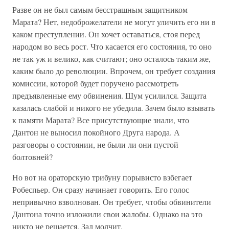
Разве он не был самым бесстрашным защитником
Марата? Нет, недоброжелатели не могут уличить его ни в
каком преступлении. Он хочет оставаться, стоя перед
народом во весь рост. Что касается его состояния, то оно
не так уж и велико, как считают; оно осталось таким же,
каким было до революции. Впрочем, он требует создания
комиссии, которой будет поручено рассмотреть
предъявленные ему обвинения. Шум усилился. Защита
казалась слабой и никого не убедила. Зачем было взывать
к памяти Марата? Все присутствующие знали, что
Дантон не выносил покойного Друга народа. А
разговоры о состоянии, не были ли они пустой
болтовней?
Но вот на ораторскую трибуну порывисто взбегает
Робеспьер. Он сразу начинает говорить. Его голос
непривычно взволнован. Он требует, чтобы обвинители
Дантона точно изложили свои жалобы. Однако на это
никто не решается. Зал молчит.