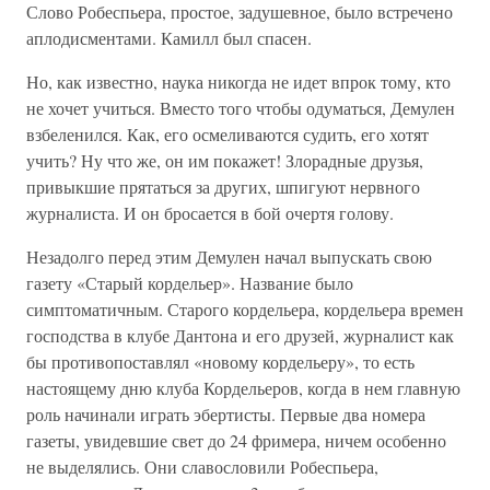
Слово Робеспьера, простое, задушевное, было встречено
аплодисментами. Камилл был спасен.
Но, как известно, наука никогда не идет впрок тому, кто
не хочет учиться. Вместо того чтобы одуматься, Демулен
взбеленился. Как, его осмеливаются судить, его хотят
учить? Ну что же, он им покажет! Злорадные друзья,
привыкшие прятаться за других, шпигуют нервного
журналиста. И он бросается в бой очертя голову.
Незадолго перед этим Демулен начал выпускать свою
газету «Старый кордельер». Название было
симптоматичным. Старого кордельера, кордельера времен
господства в клубе Дантона и его друзей, журналист как
бы противопоставлял «новому кордельеру», то есть
настоящему дню клуба Кордельеров, когда в нем главную
роль начинали играть эбертисты. Первые два номера
газеты, увидевшие свет до 24 фримера, ничем особенно
не выделялись. Они славословили Робеспьера,