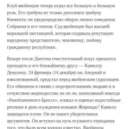
Клуб якобинцев теперь играл все большую и большую
роль. Его трибуна не только дополняла трибуну
Конвента; он предопределял общую линию поведения
Собрания и его членов. Суд якобинцев был высшей
моральной инстанцией, которая создавала репутацию
народному представителю, чиновнику, любому
гражданину республики.
Вскоре после Дантона очистительный искус пришлось
проходить и его ближайшему другу — Камиллу
Демулену. 24 фримера (14 декабря) он, бледный и
взволнованный, предстал перед якобинским судилищем.
Его обвиняли в связях с подозрительными людьми и в
сочувствии жирондистам; не он ли, написавший некогда
«Разоблаченного Бриссо», плакал и изрекал недостойные
реплики в день осуждения вожаков Жиронды? Камилл
защищался плохо. Он не нашел убедительных
аргументов. Он вступил на путь огульного отрицания
того, что было всем хорошо известно. Якобинцы