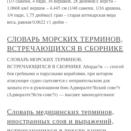
(1/3 сажени, 4 пяди, 16 вершков, 28 дюймов)1 верста –
1,0668 км1 вершок – 4,445 см (1/48 сажени, 1/16 аршина,
1/4 пяди, 1,75 дюйма)1 гран – старая аптекарская мера
веса, равная 0,0622 г1 дюйм –
СЛОВАРЬ МОРСКИХ ТЕРМИНОВ,
ВСТРЕЧАЮЩИХСЯ В СБОРНИКЕ
СЛОВАРЬ МОРСКИХ ТЕРМИНОВ,
ВСТРЕЧАЮЩИХСЯ В СБОРНИКЕ Аборда?ж — способ
боя гребными и парусными кораблями, при котором
атакующее судно сцепляется с неприятельским для
захвата его в рукопашном бою.Адмиралте?йский сове?т
(Адмиралте?йств-сове?т) — высшее законодательное
Словарь медицинских терминов,
иностранных слов и выражений,
встречающихся в тексте книги