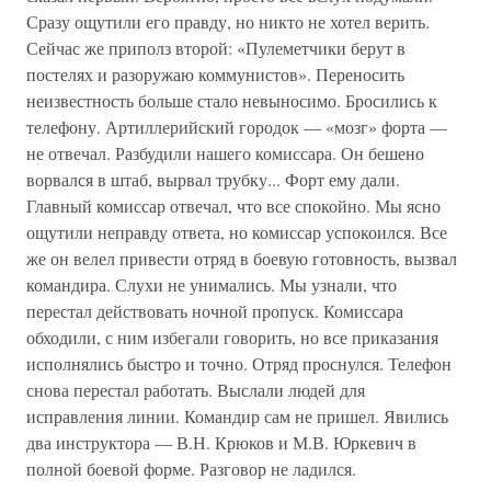
Сразу ощутили его правду, но никто не хотел верить.
Сейчас же приполз второй: «Пулеметчики берут в
постелях и разоружаю коммунистов». Переносить
неизвестность больше стало невыносимо. Бросились к
телефону. Артиллерийский городок — «мозг» форта —
не отвечал. Разбудили нашего комиссара. Он бешено
ворвался в штаб, вырвал трубку... Форт ему дали.
Главный комиссар отвечал, что все спокойно. Мы ясно
ощутили неправду ответа, но комиссар успокоился. Все
же он велел привести отряд в боевую готовность, вызвал
командира. Слухи не унимались. Мы узнали, что
перестал действовать ночной пропуск. Комиссара
обходили, с ним избегали говорить, но все приказания
исполнялись быстро и точно. Отряд проснулся. Телефон
снова перестал работать. Выслали людей для
исправления линии. Командир сам не пришел. Явились
два инструктора — В.Н. Крюков и М.В. Юркевич в
полной боевой форме. Разговор не ладился.