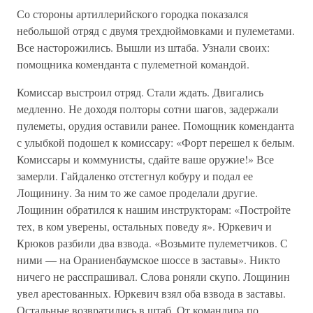
Со стороны артиллерийского городка показался
небольшой отряд с двумя трехдюймовками и пулеметами.
Все насторожились. Вышли из штаба. Узнали своих:
помощника коменданта с пулеметной командой.
Комиссар выстроил отряд. Стали ждать. Двигались
медленно. Не доходя полторы сотни шагов, задержали
пулеметы, орудия оставили ранее. Помощник коменданта
с улыбкой подошел к комиссару: «Форт перешел к белым.
Комиссары и коммунисты, сдайте ваше оружие!» Все
замерли. Гайдаленко отстегнул кобуру и подал ее
Лощинину. За ним то же самое проделали другие.
Лощинин обратился к нашим инструкторам: «Постройте
тех, в ком уверены, остальных поведу я». Юркевич и
Крюков разбили два взвода. «Возьмите пулеметчиков. С
ними — на Ораниенбаумское шоссе в заставы». Никто
ничего не расспрашивал. Слова роняли скупо. Лощинин
увел арестованных. Юркевич взял оба взвода в заставы.
Остальные возвратились в штаб. От командира по