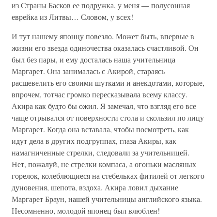
из Страны Басков ее подружка, у меня — полусонная
еврейка из Литвы… Словом, у всех!
И тут нашему японцу повезло. Может быть, впервые в
жизни его звезда одиночества оказалась счастливой. Он
был без пары, и ему досталась наша учительница
Маргарет. Она занималась с Акирой, стараясь
расшевелить его своими шутками и анекдотами, которые,
впрочем, тотчас громко пересказывала всему классу.
Акира как будто бы ожил. Я замечал, что взгляд его все
чаще отрывался от поверхности стола и скользил по лицу
Маргарет. Когда она вставала, чтобы посмотреть, как
идут дела в других подгруппах, глаза Акиры, как
намагниченные стрелки, следовали за учительницей.
Нет, пожалуй, не стрелки компаса, а огоньки масляных
горелок, колеблющиеся на стебельках фитилей от легкого
дуновения, шепота, вздоха. Акира ловил дыхание
Маргарет Браун, нашей учительницы английского языка.
Несомненно, молодой японец был влюблен!