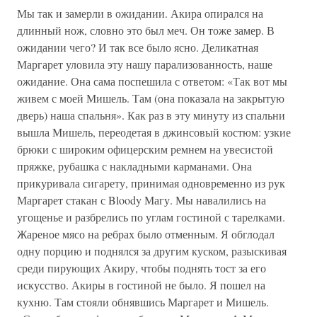
Мы так и замерли в ожидании. Акира опирался на
длинный нож, словно это был меч. Он тоже замер. В
ожидании чего? И так все было ясно. Деликатная
Маргарет уловила эту нашу парализованность, наше
ожидание. Она сама поспешила с ответом: «Так вот мы
живем с моей Мишель. Там (она показала на закрытую
дверь) наша спальня». Как раз в эту минуту из спальни
вышла Мишель, переодетая в джинсовый костюм: узкие
брюки с широким офицерским ремнем на увесистой
пряжке, рубашка с накладными карманами. Она
прикуривала сигарету, принимая одновременно из рук
Маргарет стакан с Bloody Магу. Мы навалились на
угощенье и разбрелись по углам гостиной с тарелками.
Жареное мясо на ребрах было отменным. Я обглодал
одну порцию и поднялся за другим куском, разыскивая
среди пирующих Акиру, чтобы поднять тост за его
искусство. Акиры в гостиной не было. Я пошел на
кухню. Там стояли обнявшись Маргарет и Мишель.