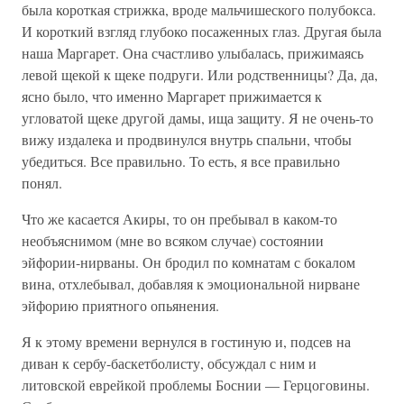
была короткая стрижка, вроде мальчишеского полубокса.
И короткий взгляд глубоко посаженных глаз. Другая была
наша Маргарет. Она счастливо улыбалась, прижимаясь
левой щекой к щеке подруги. Или родственницы? Да, да,
ясно было, что именно Маргарет прижимается к
угловатой щеке другой дамы, ища защиту. Я не очень-то
вижу издалека и продвинулся внутрь спальни, чтобы
убедиться. Все правильно. То есть, я все правильно
понял.
Что же касается Акиры, то он пребывал в каком-то
необъяснимом (мне во всяком случае) состоянии
эйфории-нирваны. Он бродил по комнатам с бокалом
вина, отхлебывал, добавляя к эмоциональной нирване
эйфорию приятного опьянения.
Я к этому времени вернулся в гостиную и, подсев на
диван к сербу-баскетболисту, обсуждал с ним и
литовской еврейкой проблемы Боснии — Герцоговины.