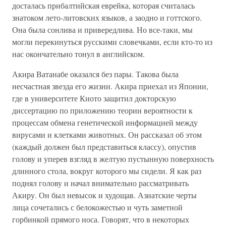
досталась прибалтийская еврейка, которая считалась
знатоком лето-литовских языков, а заодно и готтского.
Она была сонлива и привередлива. Но все-таки, мы
могли перекинуться русскими словечками, если кто-то из
нас окончательно тонул в английском.
Акира Ватанабе оказался без пары. Такова была
несчастная звезда его жизни. Акира приехал из Японии,
где в университете Киото защитил докторскую
диссертацию по приложению теории вероятности к
процессам обмена генетической информацией между
вирусами и клетками животных. Он рассказал об этом
(каждый должен был представиться классу), опустив
голову и уперев взгляд в желтую пустынную поверхность
длинного стола, вокруг которого мы сидели. Я как раз
поднял голову и начал внимательно рассматривать
Акиру. Он был невысок и худощав. Азиатские черты
лица сочетались с белокожестью и чуть заметной
горбинкой прямого носа. Говорят, что в некоторых