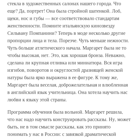
стекла в художественных салонах нашего города. Что
еще? Да, портрет! Она была стройной шатенкой. Лоб,
щеки, нос и губы — все соответствовало стандартам
женственности. Помните итальянскую кинозвезду
Сильвану Помпанини? Теперь в моде несколько другие
пропорции лица и тела. Порезче. Чуть меньше нежности.
Чуть больше атлетического начала. Маргарет была не то
чтобы высокая, нет. Это, как хорошая бронза. Неважно,
сделана ли крупная отливка или миниатюра. Вся игра
изгибов, поворотов и округлостей дразнящей женской
натуры была ярко выражена в ее фигуре. К тому же,
Маргарет была веселая, доброжелательная и влюбленная
в английский язык учительница. Она хотела научить нас
любви к языку этой страны.
Программа обучения была вольной. Маргарет решила,
что нас надо научить конструировать рассказы. Ну, может
быть, не в том смысле рассказы, как это принято
понимать у нас в России: с завязкой драматической