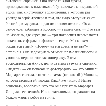
литовской еврейкой. Она после каждой фразы,
прикладываясь к пластиковой бутылочке с минеральной
водой, как к источнику вдохновения, в который раз
убеждала серба-тренера в том, что надо отступиться от
боснийцев-мусульман, дав им независимость. «То же
самое ждет албанцев в Косово, — вещала она. — Это вам
не Израиль, где через два — три поколения перемелются
ашкенази, сефарды и эфиопские евреи. Мы можем
гордиться этим!» «Почему же мы здесь, а не там?» —
вставил я. Она задохнулась от моей прямолинейности и
умолкла, нервно отпивая минералку. Этим
воспользовался Акира, потянув меня за руку в спальню.
«Видите? — он показал на фотографию. — Это Мишель!
Маргарет сказала, что это та самая (тот самый!) Мишель,
которая звонила ей иногда. Какой же я идиот! Начал
ревновать, вообразив, что это был приятель Маргарет.
Или даже ее жених!» И он, счастливый, отправился на
балкон жарить ребра на гриле.