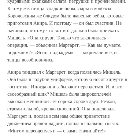
кудрявыми охапками салата, петрушки и прочей зелени.
К тому же: пицца, сладкие бобы, сыры и колбасы.
Королевским же блюдом были жареные ребра, которые
приготовил Акира. И поэтому — он был счастлив. Не
начинали, потому что вот-вот должна была приехать
Мишель. «Она хирург. Только что закончилась
операция, — объяснила Маргарет. — Как вы думаете,
подождем?» «Ясно, подождем», — закричали все, и
танцы возобновились.
Акира танцевал с Маргарет, когда появилась Мишель.
Она была в голубой униформе, которую носят хирурги в
госпитале. Иногда они забывают переодеться. Или это
своеобразный шик? Мишель была широкоплечей
высокой женщиной лет сорока-сорока двух. Резкой,
стремительной, крепко скроенной. Она поцеловала
Маргарет и, послав всем нам общее приветствие
движением правой ладони, пошла в спальню, сказав:
«Мигом переоденусь и — с вами. Начинайте!»