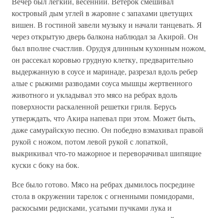
Вечер был легкий, весенний. Ветерок смешивал
костровый дым углей в жаровне с запахами цветущих
вишен. В гостиной завели музыку и начали танцевать. Я
через открытую дверь балкона наблюдал за Акирой. Он
был вполне счастлив. Орудуя длинным кухонным ножом,
он рассекал коровью грудную клетку, предварительно
выдержанную в соусе и маринаде, разрезал вдоль ребер
алые с рыжими разводами соуса мышцы жертвенного
животного и укладывал это мясо на ребрах вдоль
поверхности раскаленной решетки гриля. Берусь
утверждать, что Акира напевал при этом. Может быть,
даже самурайскую песню. Он победно взмахивал правой
рукой с ножом, потом левой рукой с лопаткой,
выкрикивал что-то мажорное и переворачивал шипящие
куски с боку на бок.
Все было готово. Мясо на ребрах дымилось посредине
стола в окружении тарелок с огненными помидорами,
раскосыми редисками, усатыми пучками лука и