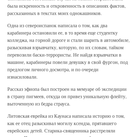
была искренность и откровенность в описаниях фактов,
рассказанных в текстах моих однокашников.
Одна из североиспанок написала о том, как два
карабинера остановили ее, в то время еще студентку
колледжа, на горной дороге и стали шарить в автомобиле,
разыскивая взрывчатку, которую, по их словам, тайком
перевозили баски-террористы. Не найдя взрывчатки в
машине, карабинеры повели девушку в свой фургон, под
предлогом личного досмотра, и по очереди
изнасиловали.
Рассказ эфиопа был построен на мемуаре об экспедиции
в страну пигмеев, откуда он привез уникальную флейту,
выточенную из бедра страуса.
Литовская еврейка из Каунаса написала историю о том,
как ее отец разыскивал могилу ксендза, прятавшего
еврейских детей. Старика-священника расстреляли