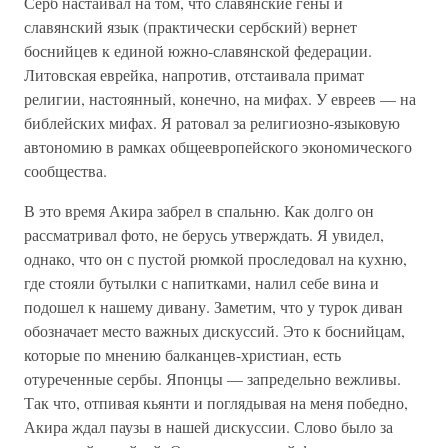
Серб настаивал на том, что славянские гены и
славянский язык (практически сербский) вернет
боснийцев к единой южно-славянской федерации.
Литовская еврейка, напротив, отстаивала примат
религии, настоянный, конечно, на мифах. У евреев — на
библейских мифах. Я ратовал за религиозно-языковую
автономию в рамках общеевропейского экономического
сообщества.
В это время Акира забрел в спальню. Как долго он
рассматривал фото, не берусь утверждать. Я увидел,
однако, что он с пустой рюмкой проследовал на кухню,
где стояли бутылки с напитками, налил себе вина и
подошел к нашему дивану. Заметим, что у турок диван
обозначает место важных дискуссий. Это к боснийцам,
которые по мнению балканцев-христиан, есть
отуреченные сербы. Японцы — запредельно вежливы.
Так что, отпивая кьянти и поглядывая на меня победно,
Акира ждал паузы в нашей дискуссии. Слово было за