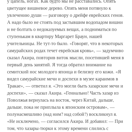
у цапель, ногах. Как будто мы не расставались. Опять
цветущее вишневое дерево. Опять меня потянуло к
увлечению души — разговору о дрейфе еврейских генов.
А надо было не стоять под застывшим водопадом вишни
и не болтать о недоказуемых вещах, а подниматься по
ступенькам в квартиру Маргарет Браун, нашей
учительницы. Не тут-то было. «Говорят, что в некоторых
самурайских родах течет еврейская кровь», — задумчиво
сказал Акира, повторив виток мысли, посетившей меня в
первый день занятий. Я тогда обратил внимание на
семитский нос молодого японца и белизну его кожи. «Я
видел самурайские мечи и доспехи в музее караимов в
Тракае», — ответил я. «Это могли быть хазарские мечи и
доспехи», — сказал Акира. «Гениально! Часть хазар из
Поволжья вернулась на восток, через Китай, дальше,
дальше, пока не приплыла к японским островам», —
полунасмешливо (над ним? над собой?) воскликнул я.
«Не исключено, — согласился Акира. И добавил: — При
том, что хазары-тюрки к этому времени слились с