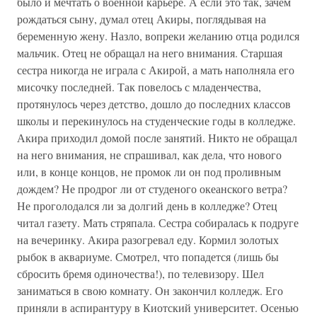
было и мечтать о военной карьере. А если это так, зачем
рождаться сыну, думал отец Акиры, поглядывая на
беременную жену. Назло, вопреки желанию отца родился
мальчик. Отец не обращал на него внимания. Старшая
сестра никогда не играла с Акирой, а мать наполняла его
мисочку последней. Так повелось с младенчества,
протянулось через детство, дошло до последних классов
школы и перекинулось на студенческие годы в колледже.
Акира приходил домой после занятий. Никто не обращал
на него внимания, не спрашивал, как дела, что нового
или, в конце концов, не промок ли он под проливным
дождем? Не продрог ли от студеного океанского ветра?
Не проголодался ли за долгий день в колледже? Отец
читал газету. Мать стряпала. Сестра собиралась к подруге
на вечеринку. Акира разогревал еду. Кормил золотых
рыбок в аквариуме. Смотрел, что попадется (лишь бы
сбросить бремя одиночества!), по телевизору. Шел
заниматься в свою комнату. Он закончил колледж. Его
приняли в аспирантуру в Киотский университет. Осенью