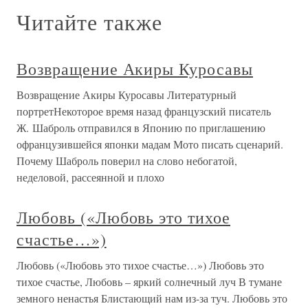
последствия в жизни этой странной
Глава 10 Любовь
Глава 10 Любовь Приключения — поистине
замечательная вещь. Мервин Мэтьюз — Вадиму Попову,
весна 1964 года Особенно когда они позади. Вадим
Попов В Москве времен моего отца жизнь подчинялась
строгим государственным законам и установленным
нормам поведения, таким же
Глава 9 Любовь
Глава 9 Любовь Родион Щедрин как-то сказал, что
композитора всегда спрашивают о Музе, и признался, что
ему повезло. Ведь его Муза, вдохновлявшая его на
создание балетов, да и не только балетов, всегда
находится рядом.Щедрину никогда не бывает скучно с
женой, ведь она