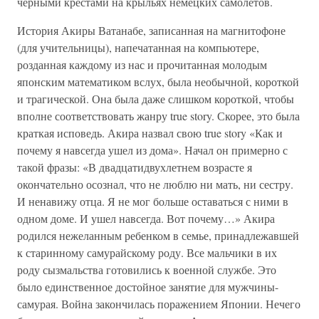
черными крестами на крыльях немецких самолетов.
История Акиры Ватанабе, записанная на магнитофоне
(для учительницы), напечатанная на компьютере,
розданная каждому из нас и прочитанная молодым
японским математиком вслух, была необычной, короткой
и трагической. Она была даже слишком короткой, чтобы
вполне соответствовать жанру true story. Скорее, это была
краткая исповедь. Акира назвал свою true story «Как и
почему я навсегда ушел из дома». Начал он примерно с
такой фразы: «В двадцатидвухлетнем возрасте я
окончательно осознал, что не люблю ни мать, ни сестру.
И ненавижу отца. Я не мог больше оставаться с ними в
одном доме. И ушел навсегда. Вот почему…» Акира
родился нежеланным ребенком в семье, принадлежавшей
к старинному самурайскому роду. Все мальчики в их
роду сызмальства готовились к военной службе. Это
было единственное достойное занятие для мужчины-
самурая. Война закончилась поражением Японии. Нечего