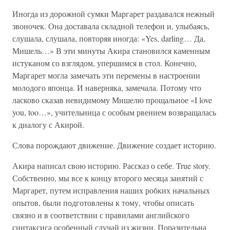
Иногда из дорожной сумки Маргарет раздавался нежный
звоночек. Она доставала складной телефон и, улыбаясь,
слушала, слушала, повторяя иногда: «Yes, darling… Да,
Мишель…» В эти минуты Акира становился каменным
истуканом со взглядом, упершимся в стол. Конечно,
Маргарет могла замечать эти перемены в настроении
молодого японца. И наверняка, замечала. Потому что
ласково сказав невидимому Мишелю прощальное «I love
you, too…», учительница с особым рвением возвращалась
к диалогу с Акирой.
Слова порождают движение. Движение создает историю.
Акира написал свою историю. Рассказ о себе. True story.
Собственно, мы все к концу второго месяца занятий с
Маргарет, путем исправления наших робких начальных
опытов, были подготовлены к тому, чтобы описать
связно и в соответствии с правилами английского
синтаксиса особенный случай из жизни. Поразительна