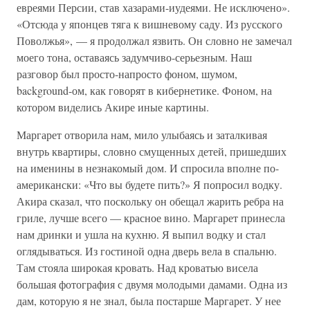
евреями Персии, став хазарами-иудеями. Не исключено».
«Отсюда у японцев тяга к вишневому саду. Из русского
Поволжья», — я продолжал язвить. Он словно не замечал
моего тона, оставаясь задумчиво-серьезным. Наш
разговор был просто-напросто фоном, шумом,
background-ом, как говорят в кибернетике. Фоном, на
котором виделись Акире иные картины.
Маргарет отворила нам, мило улыбаясь и заталкивая
внутрь квартиры, словно смущенных детей, пришедших
на именины в незнакомый дом. И спросила вполне по-
американски: «Что вы будете пить?» Я попросил водку.
Акира сказал, что поскольку он обещал жарить ребра на
гриле, лучше всего — красное вино. Маргарет принесла
нам дринки и ушла на кухню. Я выпил водку и стал
оглядываться. Из гостиной одна дверь вела в спальню.
Там стояла широкая кровать. Над кроватью висела
большая фотография с двумя молодыми дамами. Одна из
дам, которую я не знал, была постарше Маргарет. У нее