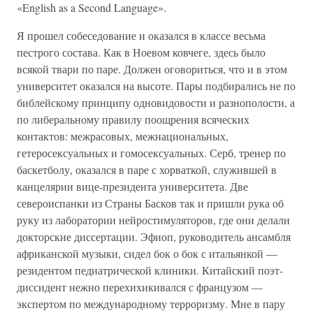
«English as a Second Language».
Я прошел собеседование и оказался в классе весьма
пестрого состава. Как в Ноевом ковчеге, здесь было
всякой твари по паре. Должен оговориться, что и в этом
университет оказался на высоте. Пары подбирались не по
библейскому принципу одновидовости и разнополости, а
по либеральному правилу поощрения всяческих
контактов: межрасовых, межнациональных,
гетеросексуальных и гомосексуальных. Серб, тренер по
баскетболу, оказался в паре с хорваткой, служившей в
канцелярии вице-президента университета. Две
североиспанки из Страны Басков так и пришли рука об
руку из лаборатории нейростимуляторов, где они делали
докторские диссертации. Эфиоп, руководитель ансамбля
африканской музыки, сидел бок о бок с итальянкой —
резидентом педиатрической клиники. Китайский поэт-
диссидент нежно перехихикивался с французом —
экспертом по международному терроризму. Мне в пару