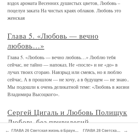
Мэрилин Ялом Любовь по-
французски, или Как французы
придумали любовь
Мэрилин Ялом Любовь по-французски, или Как
французы придумали
Вторая любовь Любовь Евгеньевна
Белозерская
Вторая любовь Любовь Евгеньевна Белозерская Любовь
Евгеньевна Белозерская (1895–1987), вторая жена
Михаила Булгакова в 1924–1932 годах, также была одним
из возможных прототипов Маргариты в ранних
редакциях романа «Мастер и Маргарита». Она оставила
посвященные Булгакову
←
→
ГЛАВА 26 Светская жизнь в Браунском университете и его окрестностях
ГЛАВА 28 Светская жизнь (продолжение)