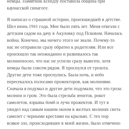
немцы. Памятник ксендзу поставила община при
каунасской синагоге.
Я написал о страшной истории, произошедшей в детстве.
Шел июнь 1941 года. Мне было пять лет. Меня отвезли с
детским садом на дачу в Акуловку под Псковом. Началась
война. Конечно, мы ничего этого не знали. Почему-то
нас не отправили сразу обратно к родителям. Или все
произошло так неожиданно и развивалось так
молниеносно, что нас не успели сразу вывезти, хотя
немцы были совсем рядом. Я проснулся от грохота.
Другие дети тоже проснулись. Была ночь, и небо
пересекалось полосами прожекторов, как молниями.
Сначала я подумал и другие дети подумали, что это гроза:
молнии и гром. Это была стрельба зениток, рокот
самолетов, взрывы бомб и лучи прожектов. И тут я
увидел над самым нашим окном в желтых молниях света
самолет с черными крестами на крыльях. С тех пор
всякое зло, происходившее в моей жизни, было отмечено