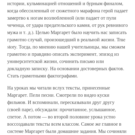
истории, кульминацией отношений и бурным финалом,
когда обессиленный от сюжетного марафона герой падает
замертво к ногам возлюбленной (или падает от пули
чеченца, от удара предательского камня, от рук ревнивого
мужа и т. д.). Целью Маргарет было научить нас записать
грамотно случай, произошедший в реальной жизни. True
story. Тогда, по мнению нашей учительницы, мы сможем
грамотно и правдиво описать эксперимент, эпизод из
университетской жизни, сочинить письмо или
докладную записку. На основании достоверных фактов.
Стать грамотными фактографами.
На уроках мы читали вслух тексты, принесенные
Маргарет. Пели песни. Смотрели по видео куски
фильмов. И вспоминали, пересказывали друг другу
(своей паре), обсуждали: прочитанное, услышанное,
спетое. А потом — во второй половине урока устно
воссоздавали тексты всем классом. Самое же главное в
системе Маргарет были домашние задания. Мы сочиняли