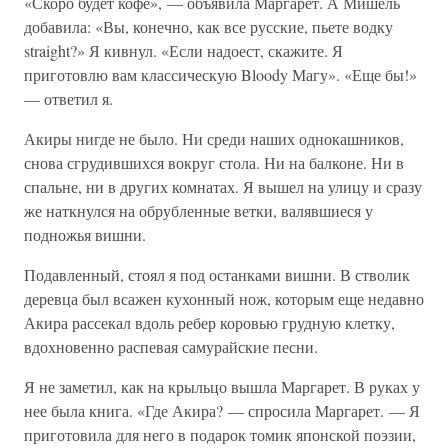
«Скоро будет кофе», — объявила Маргарет. А Мишель
добавила: «Вы, конечно, как все русские, пьете водку
straight?» Я кивнул. «Если надоест, скажите. Я
приготовлю вам классическую Bloody Магу». «Еще бы!»
— ответил я.
Акиры нигде не было. Ни среди наших однокашников,
снова сгрудившихся вокруг стола. Ни на балконе. Ни в
спальне, ни в других комнатах. Я вышел на улицу и сразу
же наткнулся на обрубленные ветки, валявшиеся у
подножья вишни.
Подавленный, стоял я под останками вишни. В стволик
деревца был всажен кухонный нож, которым еще недавно
Акира рассекал вдоль ребер коровью грудную клетку,
вдохновенно распевая самурайские песни.
Я не заметил, как на крыльцо вышла Маргарет. В руках у
нее была книга. «Где Акира? — спросила Маргарет. — Я
приготовила для него в подарок томик японской поэзии,