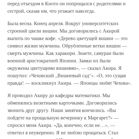
перед отъездом в Киото он попрощался с родителями и
сестрой, сказав им, что уезжает навсегда.
Была весна. Конец апреля. Вокруг университетских
строений цвели вишни. Мы договорились с Акирой
выпить по чашке кофе. «Дерево цветущей вишни — это
символ жизни мужчины. Обрубленные ветки вишни —
смерть мужчины. Как харакири. Знаете, самураи были
военной аристократией Японии. Замки их были
окружены цветущими вишнями», — сказал Акира. Я
пошутил: «Чеховский „Вишневый сад“». «О, это сущая
правда! — воскликнул Акира. — Японцы любят Чехова».
Я проводил Акиру до кафедры математики. Мы
обменялись визитными карточками. Договорились
звонить друг другу. Наши занятия кончились. «Вы
пойдете на прощальную вечеринку к Маргарет?» —
спросил меня Акира. «Да, конечно, если не…», —
ответил я неуверенно. Я не люблю прощаться. Стал