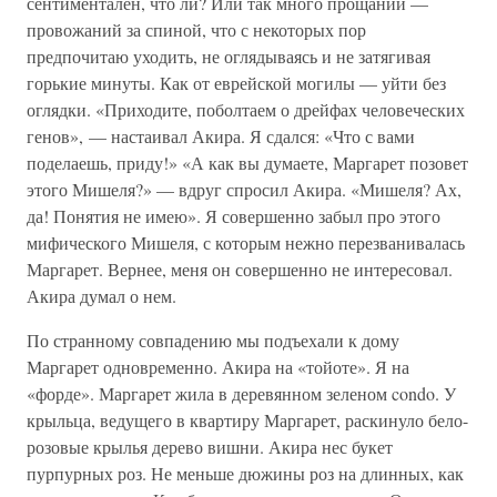
сентиментален, что ли? Или так много прощаний —
провожаний за спиной, что с некоторых пор
предпочитаю уходить, не оглядываясь и не затягивая
горькие минуты. Как от еврейской могилы — уйти без
оглядки. «Приходите, поболтаем о дрейфах человеческих
генов», — настаивал Акира. Я сдался: «Что с вами
поделаешь, приду!» «А как вы думаете, Маргарет позовет
этого Мишеля?» — вдруг спросил Акира. «Мишеля? Ах,
да! Понятия не имею». Я совершенно забыл про этого
мифического Мишеля, с которым нежно перезванивалась
Маргарет. Вернее, меня он совершенно не интересовал.
Акира думал о нем.
По странному совпадению мы подъехали к дому
Маргарет одновременно. Акира на «тойоте». Я на
«форде». Маргарет жила в деревянном зеленом condo. У
крыльца, ведущего в квартиру Маргарет, раскинуло бело-
розовые крылья дерево вишни. Акира нес букет
пурпурных роз. Не меньше дюжины роз на длинных, как