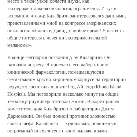
место в такой узкой области науки, как
экспериментальная онкология, ограничены. И тут я
вспомнил, что д-р Калабризи заинтересовался данными,
представленными мной на конгрессе американских
онкологов: «Звоните, Давид, в любое время! У нас есть
общие интересы в лечении экспериментальной
меланомы».
В конце сентября я позвонил д-ру Калабризи. Он
назначил встречу. Я приехал в его лабораторию
клинической фармакологии, помещавшуюся в
семиэтажном красно-кирпичном корпусе на территории
ведущего госпиталя в штате Род Айленд (Rhode Island
Hospital). Мы поговорили несколько минут на общие
темы внутриуниверситетской жизни. Вскоре пришел
заместитель д-ра Калабризи по лаборатории Джим
Дарновский. Он был полной противоположностью
своего шефа. Калабризи — худощавый, подвижный,
остроумный интеллигент с явно выраженными