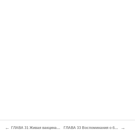
←
→
ГЛАВА 31 Живая вакцина в капсулах
ГЛАВА 33 Воспоминания о бактериофаге