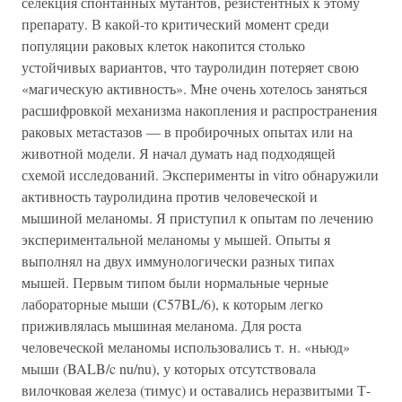
селекция спонтанных мутантов, резистентных к этому
препарату. В какой-то критический момент среди
популяции раковых клеток накопится столько
устойчивых вариантов, что тауролидин потеряет свою
«магическую активность». Мне очень хотелось заняться
расшифровкой механизма накопления и распространения
раковых метастазов — в пробирочных опытах или на
животной модели. Я начал думать над подходящей
схемой исследований. Эксперименты in vitro обнаружили
активность тауролидина против человеческой и
мышиной меланомы. Я приступил к опытам по лечению
экспериментальной меланомы у мышей. Опыты я
выполнял на двух иммунологически разных типах
мышей. Первым типом были нормальные черные
лабораторные мыши (C57BL/6), к которым легко
приживлялась мышиная меланома. Для роста
человеческой меланомы использовались т. н. «ньюд»
мыши (BALB/c nu/nu), у которых отсутствовала
вилочковая железа (тимус) и оставались неразвитыми Т-