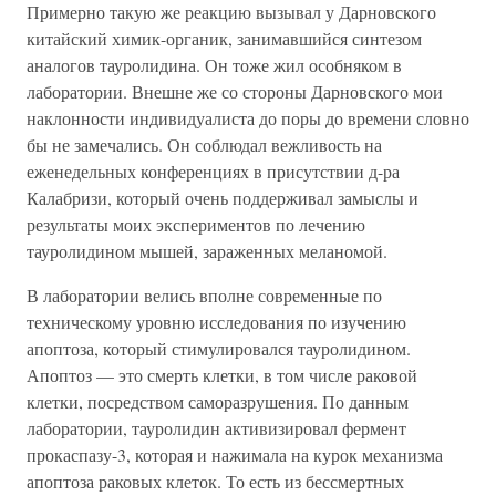
Примерно такую же реакцию вызывал у Дарновского
китайский химик-органик, занимавшийся синтезом
аналогов тауролидина. Он тоже жил особняком в
лаборатории. Внешне же со стороны Дарновского мои
наклонности индивидуалиста до поры до времени словно
бы не замечались. Он соблюдал вежливость на
еженедельных конференциях в присутствии д-ра
Калабризи, который очень поддерживал замыслы и
результаты моих экспериментов по лечению
тауролидином мышей, зараженных меланомой.
В лаборатории велись вполне современные по
техническому уровню исследования по изучению
апоптоза, который стимулировался тауролидином.
Апоптоз — это смерть клетки, в том числе раковой
клетки, посредством саморазрушения. По данным
лаборатории, тауролидин активизировал фермент
прокаспазу-3, которая и нажимала на курок механизма
апоптоза раковых клеток. То есть из бессмертных