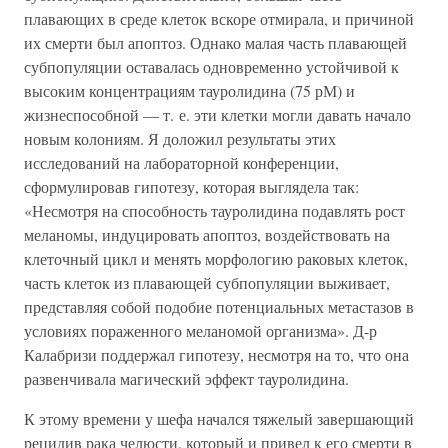
плавающих в среде клеток вскоре отмирала, и причиной
их смерти был апоптоз. Однако малая часть плавающей
субпопуляции оставалась одновременно устойчивой к
высоким концентрациям тауролидина (75 рМ) и
жизнеспособной — т. е. эти клетки могли давать начало
новым колониям. Я доложил результаты этих
исследований на лабораторной конференции,
сформулировав гипотезу, которая выглядела так:
«Несмотря на способность тауролидина подавлять рост
меланомы, индуцировать апоптоз, воздействовать на
клеточный цикл и менять морфологию раковых клеток,
часть клеток из плавающей субпопуляции выживает,
представляя собой подобие потенциальных метастазов в
условиях пораженного меланомой организма». Д-р
Калабризи поддержал гипотезу, несмотря на то, что она
развенчивала магический эффект тауролидина.
К этому времени у шефа начался тяжелый завершающий
рецидив рака челюсти, который и привел к его смерти в