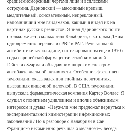
средиземноморскими чертами лица и всплесками
остроумия. Дарновский — массивный крепыш,
медлительный, основательный, непреклонный,
напомнивший мне гайдамаков, какими я видел их на
картинах русских реалистов. Я знал Дарновского почти
столько же лет, сколько знал Калабризи, с которым Джим
одновременно перешел из РВГ в РАГ. Речь зашла об
антибиотике тауролидине, синтезированном еще в 1970-е
годы европейской фармацевтической компанией
Гейстлих-Фарма и обладавшим широким спектром
антибактериальной активности. Особенно эффективен
тауролидин оказывался при гнойных перитонитах,
вызванных кишечной палочкой. В США тауролидин
выпускала фармацевтическая компания Картер Воллас. Я
слушал с понятным удивлением и вполне объяснимым
интересом и думал: «Неужели мне предложат вернуться к
экспериментальной химиотерапии инфекционных
заболеваний? Но в разговоре с Калабризи в Сан-
Франциско несомненно речь шла о меланоме». Беседа