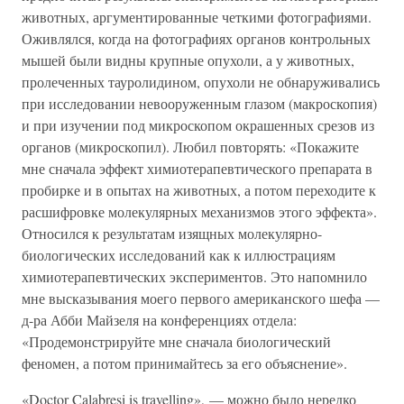
животных, аргументированные четкими фотографиями.
Оживлялся, когда на фотографиях органов контрольных
мышей были видны крупные опухоли, а у животных,
пролеченных тауролидином, опухоли не обнаруживались
при исследовании невооруженным глазом (макроскопия)
и при изучении под микроскопом окрашенных срезов из
органов (микроскопил). Любил повторять: «Покажите
мне сначала эффект химиотерапевтического препарата в
пробирке и в опытах на животных, а потом переходите к
расшифровке молекулярных механизмов этого эффекта».
Относился к результатам изящных молекулярно-
биологических исследований как к иллюстрациям
химиотерапевтических экспериментов. Это напомнило
мне высказывания моего первого американского шефа —
д-ра Абби Майзеля на конференциях отдела:
«Продемонстрируйте мне сначала биологический
феномен, а потом принимайтесь за его объяснение».
«Doctor Calabresi is travelling», — можно было нередко