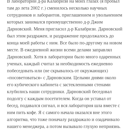
В лаборатории д-ра Калабризи на моих глазах (я пробыл
там до лета 2002 г.) сменилось несколько научных
сотрудников и лаборантов, приглашением и увольнением
которых занимался преимущественно д-р Джим
Дарновский. Меня пригласил д-р Калабризи. Дарновский
был этим раздражен, и раздражение продолжалось до
конца моей работы с ним. Все было по-другому на новом
месте. В ежедневной жизни всеми делами заправлял
Дарновский. Хотя в лаборатории было много одаренных
ученых, каждый считал за необходимость ежедневно
побеседовать или (не скрывалось от окружающих)
«посоветоваться» с Дарновским. Целыми днями около
его кубического кабинета с застекленными стенами
клубились наши сотрудники. Дарновский беседовал
подолгу с каждым посетителем. Когда он уставал от
бесед, подавался сигнал, и вся лаборатория шла вместе с
ним пить кофе. Я с самого начала оказался вне этого
алгоритма, что тоже поначалу раздражало и озадачивало
нашего менеджера, а потом вызывало глухую неприязнь.