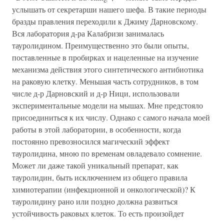
услышать от секретарши нашего шефа. В такие периоды
бразды правления переходили к Джиму Дарновскому.
Вся лаборатория д-ра Калабризи занималась
тауролидином. Преимущественно это были опыты,
поставленные в пробирках и нацеленные на изучение
механизма действия этого синтетического антибиотика
на раковую клетку. Меньшая часть сотрудников, в том
числе д-р Дарновский и д-р Ници, использовали
экспериментальные модели на мышах. Мне предстояло
присоединиться к их числу. Однако с самого начала моей
работы в этой лаборатории, в особенности, когда
постоянно превозносился магический эффект
тауролидина, мною по временам овладевало сомнение.
Может ли даже такой уникальный препарат, как
тауролидин, быть исключением из общего правила
химиотерапии (инфекционной и онкологической)? К
тауролидину рано или поздно должна развиться
устойчивость раковых клеток. То есть произойдет