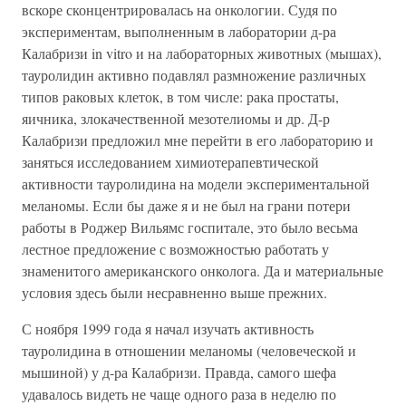
вскоре сконцентрировалась на онкологии. Судя по
экспериментам, выполненным в лаборатории д-ра
Калабризи in vitro и на лабораторных животных (мышах),
тауролидин активно подавлял размножение различных
типов раковых клеток, в том числе: рака простаты,
яичника, злокачественной мезотелиомы и др. Д-р
Калабризи предложил мне перейти в его лабораторию и
заняться исследованием химиотерапевтической
активности тауролидина на модели экспериментальной
меланомы. Если бы даже я и не был на грани потери
работы в Роджер Вильямс госпитале, это было весьма
лестное предложение с возможностью работать у
знаменитого американского онколога. Да и материальные
условия здесь были несравненно выше прежних.
С ноября 1999 года я начал изучать активность
тауролидина в отношении меланомы (человеческой и
мышиной) у д-ра Калабризи. Правда, самого шефа
удавалось видеть не чаще одного раза в неделю по