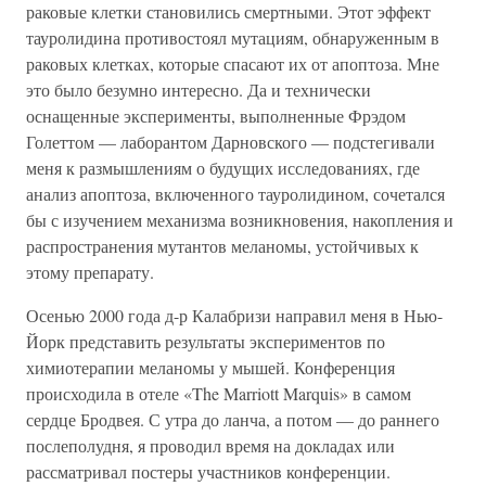
раковые клетки становились смертными. Этот эффект
тауролидина противостоял мутациям, обнаруженным в
раковых клетках, которые спасают их от апоптоза. Мне
это было безумно интересно. Да и технически
оснащенные эксперименты, выполненные Фрэдом
Голеттом — лаборантом Дарновского — подстегивали
меня к размышлениям о будущих исследованиях, где
анализ апоптоза, включенного тауролидином, сочетался
бы с изучением механизма возникновения, накопления и
распространения мутантов меланомы, устойчивых к
этому препарату.
Осенью 2000 года д-р Калабризи направил меня в Нью-
Йорк представить результаты экспериментов по
химиотерапии меланомы у мышей. Конференция
происходила в отеле «The Marriott Marquis» в самом
сердце Бродвея. С утра до ланча, а потом — до раннего
послеполудня, я проводил время на докладах или
рассматривал постеры участников конференции.