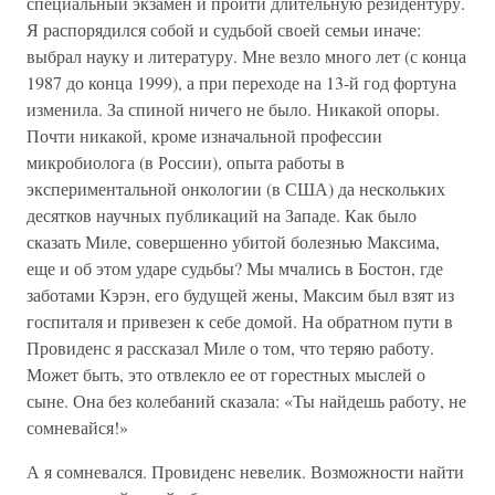
специальный экзамен и пройти длительную резидентуру.
Я распорядился собой и судьбой своей семьи иначе:
выбрал науку и литературу. Мне везло много лет (с конца
1987 до конца 1999), а при переходе на 13-й год фортуна
изменила. За спиной ничего не было. Никакой опоры.
Почти никакой, кроме изначальной профессии
микробиолога (в России), опыта работы в
экспериментальной онкологии (в США) да нескольких
десятков научных публикаций на Западе. Как было
сказать Миле, совершенно убитой болезнью Максима,
еще и об этом ударе судьбы? Мы мчались в Бостон, где
заботами Кэрэн, его будущей жены, Максим был взят из
госпиталя и привезен к себе домой. На обратном пути в
Провиденс я рассказал Миле о том, что теряю работу.
Может быть, это отвлекло ее от горестных мыслей о
сыне. Она без колебаний сказала: «Ты найдешь работу, не
сомневайся!»
А я сомневался. Провиденс невелик. Возможности найти