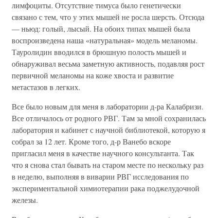
лимфоциты. Отсутствие тимуса было генетически
связано с тем, что у этих мышей не росла шерсть. Отсюда
— ньюд: голый, лысый. На обоих типах мышей была
воспроизведена наша «натуральная» модель меланомы.
Тауролидин вводился в брюшную полость мышей и
обнаруживал весьма заметную активность, подавляя рост
первичной меланомы на коже хвоста и развитие
метастазов в легких.
Все было новым для меня в лаборатории д-ра Калабризи.
Все отличалось от родного РВГ. Там за мной сохранилась
лаборатория и кабинет с научной библиотекой, которую я
собрал за 12 лет. Кроме того, д-р Ванебо вскоре
пригласил меня в качестве научного консультанта. Так
что я снова стал бывать на старом месте по нескольку раз
в неделю, выполняя в виварии РВГ исследования по
экспериментальной химиотерапии рака поджелудочной
железы.