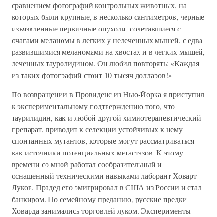
сравнением фотографий контрольных животных, на
которых были крупные, в несколько сантиметров, черные
изъязвленные первичные опухоли, сочетавшиеся с
очагами меланомы в легких у нелеченных мышей, с едва
развившимися меланомами на хвостах и в легких мышей,
леченных тауролидином. Он любил повторять: «Каждая
из таких фотографий стоит 10 тысяч долларов!»
По возвращении в Провиденс из Нью-Йорка я приступил
к экспериментальному подтверждению того, что
таурилидин, как и любой другой химиотерапевтический
препарат, приводит к селекции устойчивых к нему
спонтанных мутантов, которые могут рассматриваться
как источники потенциальных метастазов. К этому
времени со мной работал сообразительный и
оснащенный техническими навыками лаборант Ховарт
Луков. Прадед его эмигрировал в США из России и стал
банкиром. По семейному преданию, русские предки
Ховарда занимались торговлей луком. Эксперименты