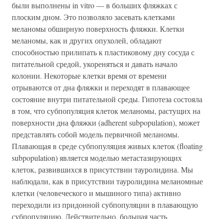
были выполнены in vitro — в больших фляжках с
плоским дном. Это позволяло засевать клетками
меланомы обширную поверхность фляжки. Клетки
меланомы, как и других опухолей, обладают
способностью прилипать к пластиковому дну сосуда с
питательной средой, укореняться и давать начало
колонии. Некоторые клетки время от времени
отрываются от дна фляжки и переходят в плавающее
состояние внутри питательной среды. Гипотеза состояла
в том, что субпопуляция клеток меланомы, растущих на
поверхности дна фляжки (adherent subpopulation), может
представлять собой модель первичной меланомы.
Плавающая в среде субпопуляция живых клеток (floating
subpopulation) является моделью метастазирующих
клеток, развившихся в присутствии тауролидина. Мы
наблюдали, как в присутствии тауролидина меланомные
клетки (человеческого и мышиного типа) активно
переходили из придонной субпопуляции в плавающую
субпопуляцию. Действительно, большая часть