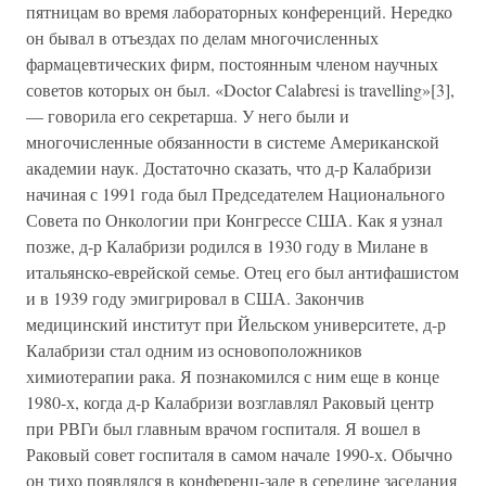
пятницам во время лабораторных конференций. Нередко
он бывал в отъездах по делам многочисленных
фармацевтических фирм, постоянным членом научных
советов которых он был. «Doctor Calabresi is travelling»[3],
— говорила его секретарша. У него были и
многочисленные обязанности в системе Американской
академии наук. Достаточно сказать, что д-р Калабризи
начиная с 1991 года был Председателем Национального
Совета по Онкологии при Конгрессе США. Как я узнал
позже, д-р Калабризи родился в 1930 году в Милане в
итальянско-еврейской семье. Отец его был антифашистом
и в 1939 году эмигрировал в США. Закончив
медицинский институт при Йельском университете, д-р
Калабризи стал одним из основоположников
химиотерапии рака. Я познакомился с ним еще в конце
1980-х, когда д-р Калабризи возглавлял Раковый центр
при РВГи был главным врачом госпиталя. Я вошел в
Раковый совет госпиталя в самом начале 1990-х. Обычно
он тихо появлялся в конференц-зале в середине заседания