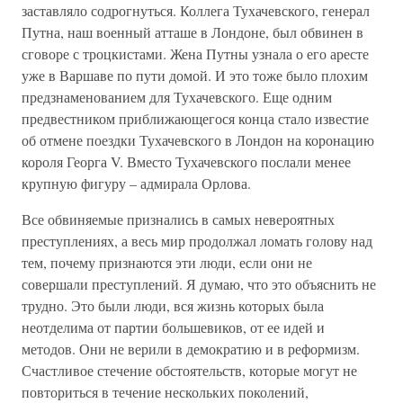
заставляло содрогнуться. Коллега Тухачевского, генерал
Путна, наш военный атташе в Лондоне, был обвинен в
сговоре с троцкистами. Жена Путны узнала о его аресте
уже в Варшаве по пути домой. И это тоже было плохим
предзнаменованием для Тухачевского. Еще одним
предвестником приближающегося конца стало известие
об отмене поездки Тухачевского в Лондон на коронацию
короля Георга V. Вместо Тухачевского послали менее
крупную фигуру – адмирала Орлова.
Все обвиняемые признались в самых невероятных
преступлениях, а весь мир продолжал ломать голову над
тем, почему признаются эти люди, если они не
совершали преступлений. Я думаю, что это объяснить не
трудно. Это были люди, вся жизнь которых была
неотделима от партии большевиков, от ее идей и
методов. Они не верили в демократию и в реформизм.
Счастливое стечение обстоятельств, которые могут не
повториться в течение нескольких поколений,