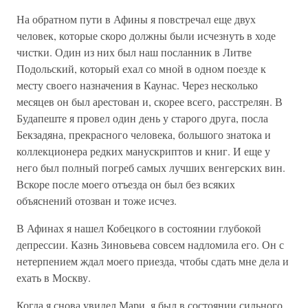
На обратном пути в Афины я повстречал еще двух
человек, которые скоро должны были исчезнуть в ходе
чистки. Один из них был наш посланник в Литве
Подольский, который ехал со мной в одном поезде к
месту своего назначения в Каунас. Через несколько
месяцев он был арестован и, скорее всего, расстрелян. В
Будапеште я провел один день у старого друга, посла
Бекзадяна, прекрасного человека, большого знатока и
коллекционера редких манускриптов и книг. И еще у
него был полный погреб самых лучших венгерских вин.
Вскоре после моего отъезда он был без всяких
объяснений отозван и тоже исчез.
В Афинах я нашел Кобецкого в состоянии глубокой
депрессии. Казнь Зиновьева совсем надломила его. Он с
нетерпением ждал моего приезда, чтобы сдать мне дела и
ехать в Москву.
Когда я снова увидел Мари, я был в состоянии сильного