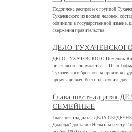
Подоплека расправы с группой Тухачев
Тухачевского из восьми человек, сост
обвинили в государственной измене, 
свержения правительства.
ДЕЛО ТУХАЧЕВСКОГ
ДЕЛО ТУХАЧЕВСКОГО Помещик Янке 
нелегально вооружается — План Гофм
Тухачевского бросают на произвол суд
время я должен был подготовить для
Глава шестнадцатая 
СЕМЕЙНЫЕ
Глава шестнадцатая ДЕЛА СЕРДЕЧН
Джордж" доставил Нельсона и чету Га
ноября 1800 года. После трехлетнего 