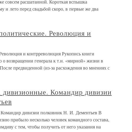
уже совсем расшатанной. Короткая вспышка
у и лето перед свадьбой скоро, в первые же два
 политические. Революция и
. Революция и контрреволюция Рукопись книги
 о возвращении генерала к т.н. «мирной» жизни в
После предвиденной (из-за расхождения во мнениях с
а дивизионные. Командир дивизии
тьев
. Командир дивизии полковник Н. И. Дементьев В
изию прибыло несколько человек командного состава,
мдиву с тем, чтобы получить от него указания на