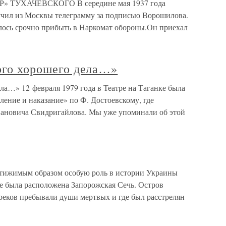
УХАЧЕВСКОГО В середине мая 1937 года
чил из Москвы телеграмму за подписью Ворошилова.
лось срочно прибыть в Наркомат обороны.Он приехал
кого хорошего дела…»
ела…» 12 февраля 1979 года в Театре на Таганке была
ление и наказание» по Ф. Достоевскому, где
вановича Свидригайлова. Мы уже упоминали об этой
стижимым образом особую роль в истории Украины
де была расположена Запорожская Сечь. Остров
греков пребывали души мертвых и где был расстрелян