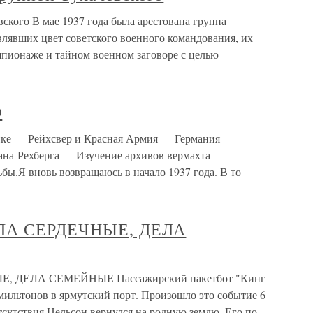
ского В мае 1937 года была арестована группа
авлявших цвет советского военного командования, их
шпионаже и тайном военном заговоре с целью
О
— Рейхсвер и Красная Армия — Германия
ана-Рехберга — Изучение архивов вермахта —
ьбы.Я вновь возвращаюсь в начало 1937 года. В то
ДЕЛА СЕРДЕЧНЫЕ, ДЕЛА
ЫЕ, ДЕЛА СЕМЕЙНЫЕ Пассажирский пакетбот "Кинг
мильтонов в ярмутский порт. Произошло это событие 6
отсутствия Нельсон вернулся на родную землю. Его по-