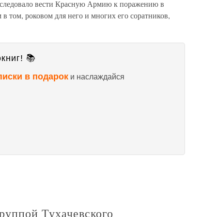
 следовало вести Красную Армию к поражению в
в том, роковом для него и многих его соратников,
книг! 📚
писки в подарок
и наслаждайся
группой Тухачевского