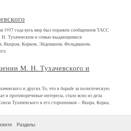
евского
ня 1937 года весь мир был поражен сообщением ТАСС
. Н. Тухачевским и семью выдающимися
, Якиром, Корком, Эйдеманом, Фельдманом,
его
шении М. Н. Тухачевского и
хачевского и других То, что в борьбе за политическую
ые и противоречивые интересы, стало ясно из дела
юза Тухачевского и его сторонников – Якира, Корка,
оекте
Разделы