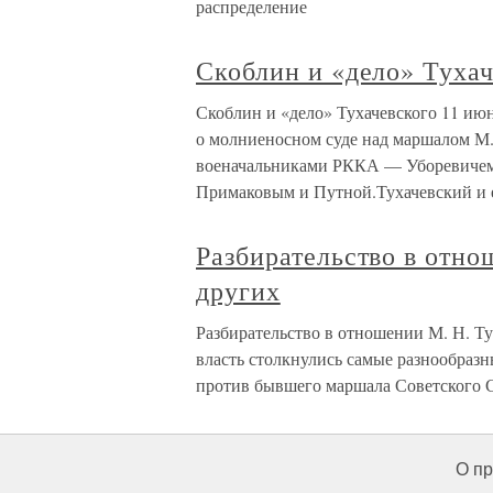
распределение
Скоблин и «дело» Тухач
Скоблин и «дело» Тухачевского 11 ию
о молниеносном суде над маршалом М
военачальниками РККА — Уборевичем
Примаковым и Путной.Тухачевский и 
Разбирательство в отно
других
Разбирательство в отношении М. Н. Ту
власть столкнулись самые разнообразн
против бывшего маршала Советского Со
О пр