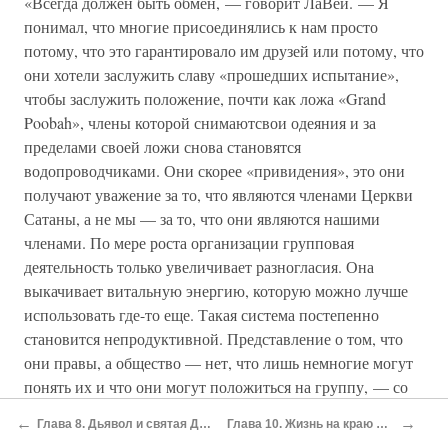
«Всегда должен быть обмен, — говорит ЛаВей. — Я
понимал, что многие присоединялись к нам просто
потому, что это гарантировало им друзей или потому, что
они хотели заслужить славу «прошедших испытание»,
чтобы заслужить положение, почти как ложа «Grand
Poobah», члены которой снимаютсвои одеяния и за
пределами своей ложи снова становятся
водопроводчиками. Они скорее «привидения», это они
получают уважение за то, что являются членами Церкви
Сатаны, а не мы — за то, что они являются нашими
членами. По мере роста организации групповая
деятельность только увеличивает разногласия. Она
выкачивает витальную энергию, которую можно лучше
использовать где-то еще. Такая система постепенно
становится непродуктивной. Представление о том, что
они правы, а общество — нет, что лишь немногие могут
понять их и что они могут положиться на группу, — со
временем перестает работать.
←
→
Глава 8. Дьявол и святая Джейн
Глава 10. Жизнь на краю мира