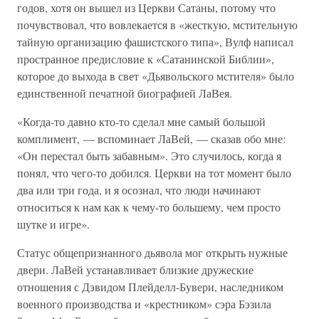
годов, хотя он вышел из Церкви Сатаны, потому что
почувствовал, что вовлекается в «жесткую, мстительную
тайную организацию фашистского типа», Вулф написал
пространное предисловие к «Сатанинской Библии»,
которое до выхода в свет «Дьявольского мстителя» было
единственной печатной биографией ЛаВея.
«Когда-то давно кто-то сделал мне самый большой
комплимент, — вспоминает ЛаВей, — сказав обо мне:
«Он перестал быть забавным». Это случилось, когда я
понял, что чего-то добился. Церкви на тот момент было
два или три года, и я осознал, что люди начинают
относиться к нам как к чему-то большему, чем просто
шутке и игре».
Статус общепризнанного дьявола мог открыть нужные
двери. ЛаВей устанавливает близкие дружеские
отношения с Дэвидом Плейделл-Бувери, наследником
военного производства и «крестником» сэра Бэзила