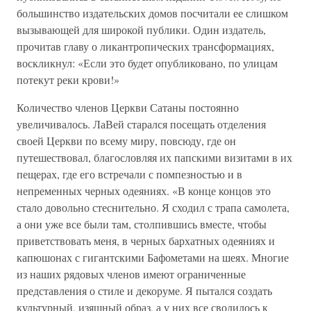
большинство издательских домов посчитали ее слишком
вызывающей для широкой публики. Один издатель,
прочитав главу о ликантропических трансформациях,
воскликнул: «Если это будет опубликовано, по улицам
потекут реки крови!»
Количество членов Церкви Сатаны постоянно
увеличивалось. ЛаВей старался посещать отделения
своей Церкви по всему миру, повсюду, где он
путешествовал, благословляя их папскими визитами в их
пещерах, где его встречали с помпезностью и в
непременных черных одеяниях. «В конце концов это
стало довольно стеснительно. Я сходил с трапа самолета,
а они уже все были там, столпившись вместе, чтобы
приветствовать меня, в черных бархатных одеяниях и
капюшонах с гигантскими Бафометами на шеях. Многие
из наших рядовых членов имеют ограниченные
представления о стиле и декоруме. Я пытался создать
культурный, изящный образ, а у них все сводилось к