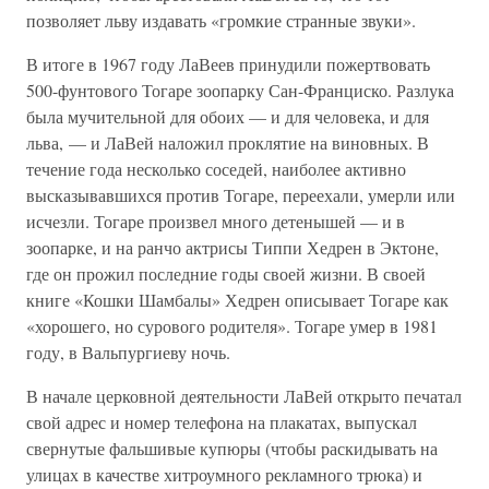
позволяет льву издавать «громкие странные звуки».
В итоге в 1967 году ЛаВеев принудили пожертвовать
500-фунтового Тогаре зоопарку Сан-Франциско. Разлука
была мучительной для обоих — и для человека, и для
льва, — и ЛаВей наложил проклятие на виновных. В
течение года несколько соседей, наиболее активно
высказывавшихся против Тогаре, переехали, умерли или
исчезли. Тогаре произвел много детенышей — и в
зоопарке, и на ранчо актрисы Типпи Хедрен в Эктоне,
где он прожил последние годы своей жизни. В своей
книге «Кошки Шамбалы» Хедрен описывает Тогаре как
«хорошего, но сурового родителя». Тогаре умер в 1981
году, в Вальпургиеву ночь.
В начале церковной деятельности ЛаВей открыто печатал
свой адрес и номер телефона на плакатах, выпускал
свернутые фальшивые купюры (чтобы раскидывать на
улицах в качестве хитроумного рекламного трюка) и