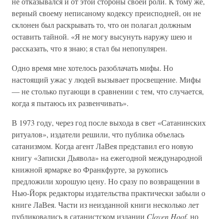
не отказывался и от этой стороны своей роли. К тому же,
верный своему неписаному кодексу преисподней, он не
склонен был раскрывать то, что он полагал должным
оставить тайной. «Я не могу высунуть наружу шею и
рассказать, что я знаю; я стал бы непопулярен.
Одно время мне хотелось разоблачать мифы. Но
настоящий ужас у людей вызывает просвещение. Мифы
— не столько пугающи в сравнении с тем, что случается,
когда я пытаюсь их развенчивать».
В 1973 году, через год после выхода в свет «Сатанинских
ритуалов», издатели решили, что публика объелась
сатанизмом. Когда агент ЛаВея представил его новую
книгу «Записки Дьявола» на ежегодной международной
книжной ярмарке во Франкфурте, за рукопись
предложили хорошую цену. Но сразу по возвращении в
Нью-Йорк редакторы издательства практически забыли о
книге ЛаВея. Части из неизданной книги несколько лет
публиковались в сатанистском издании
Cloven Hoof,
но