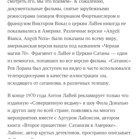
смотреть его, мы это поймем». К сожалению,
документальные фильмы, снятые зарубежными
режиссерами (немцем Флорианом Фюртванглером и
французом Виктором Вика) о церкви ЛаВея никогда не
показывались в Америке. Различные версии «Angeli
Bianca, Angeli Nera» были показаны по всему миру,
американская версия вышла под названием «Черная
магия-70». Фрагмент о ЛаВее и Церкви Сатаны — один
из немногих, попавших во все версии фильма. «Сатанис»
Рея Лорана был доступен на видео и часто использовался
телепродюсерами в качестве иллюстрации зла,
исходящего от сатанизма, в различных телешоу.
В конце 1970 года Антон ЛаВей рекламирует только что
изданную «Совершенную ведьму» в шоу Фила Донахью
и других шоу по всей стране, появляясь на многих
мероприятиях вместе с Артуром Лайонсом, автором
книги «Второе пришествие: Сатанизм в Америке».
Лайонс, автор крутых детективов, пространно описывает