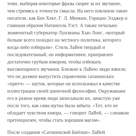
темп, выбирая некоторые фразы скорее за их звучание,
чем стремясь к точности смысла. На него повлияли такие
писатели, как Бен Хект, Г. Л. Менкин, Горацио Элджер и
главным образом Натаниэль Уэст. А также печально
знаменитый губернатор Луизианы Хью Лонг, «который
больше всего походил на честного политика, которого
когда-либо избирали». Стиль ЛаВея твердый и
последовательный; он информативен, приправлен
достаточно грубым юмором, чтобы избежать
высокопарного звучания. Близкие к ЛаВею люди язвили,
что он должен выпустить справочник сатанинских
«притч» — шуток, которые он использовал в качестве
иллюстрации своей циничной философии. Окружавшие
его в разное время люди записывали их, зачастую уже
после того, как сама шутка была забыта. «Тот, кто не
обладает чувством юмора, — говорит ЛаВей, — слишком
претенциозен, чтобы стать хорошим магом».
После создания «Сатанинской Библии» ЛаВей