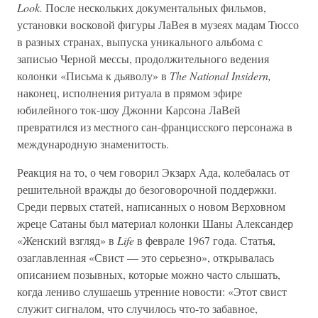
Look.
После нескольких документальных фильмов,
установки восковой фигуры ЛаВея в музеях мадам Тюссо
в разных странах, выпуска уникального альбома с
записью Черной мессы, продолжительного ведения
колонки «Письма к дьяволу» в
The National Insidern,
наконец, исполнения ритуала в прямом эфире
юбилейного ток-шоу Джонни Карсона ЛаВей
превратился из местного сан-францисского персонажа в
международную знаменитость.
Реакция на то, о чем говорил Экзарх Ада, колебалась от
решительной вражды до безоговорочной поддержки.
Среди первых статей, написанных о новом Верховном
жреце Сатаны был материал колонки Шаны Александер
«Женский взгляд» в
Life
в феврале 1967 года. Статья,
озаглавленная «Свист — это серьезно», открывалась
описанием позывных, которые можно часто слышать,
когда лениво слушаешь утренние новости: «Этот свист
служит сигналом, что случилось что-то забавное,