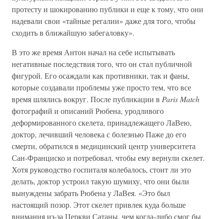
протесту и шокированию публики и еще к тому, что они
надевали свои «тайные регалии» даже для того, чтобы
сходить в ближайшую забегаловку».
В это же время Антон начал на себе испытывать
негативные последствия того, что он стал публичной
фигурой. Его осаждали как противники, так и фаны,
которые создавали проблемы уже просто тем, что все
время шлялись вокруг. После публикации в
Paris Match
фотографий и описаний Рюбена, уродливого
деформированного скелета, принадлежащего ЛаВею,
доктор, лечивший человека с болезнью Паже до его
смерти, обратился в медицинский центр университета
Сан-Франциско и потребовал, чтобы ему вернули скелет.
Хотя руководство госпиталя колебалось, стоит ли это
делать, доктор устроил такую шумиху, что они были
вынуждены забрать Рюбена у ЛаВея. «Это был
настоящий позор. Этот скелет привлек куда больше
внимания из-за Церкви Сатаны, чем когда-либо смог бы