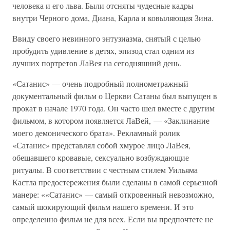
человека и его льва. Были отсняты чудесные кадры
внутри Черного дома, Диана, Карла и ковыляющая Зина.
Ввиду своего невинного энтузиазма, снятый с целью
пробудить удивление в детях, эпизод стал одним из
лучших портретов ЛаВея на сегодняшний день.
«Сатанис» — очень подробный полнометражный
документальный фильм о Церкви Сатаны был выпущен в
прокат в начале 1970 года. Он часто шел вместе с другим
фильмом, в котором появляется ЛаВей, — «Заклинание
моего демонического брата». Рекламный ролик
«Сатанис» представлял собой хмурое лицо ЛаВея,
обещавшего кровавые, сексуально возбуждающие
ритуалы. В соответствии с честным стилем Уильяма
Кастла предостережения были сделаны в самой серьезной
манере: ««Сатанис» — самый откровенный невозможно,
самый шокирующий фильм нашего времени. И это
определенно фильм не для всех. Если вы предпочтете не