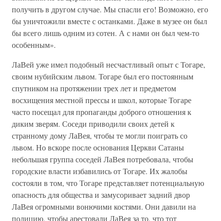
получить в другом случае. Мы спасли его! Возможно, его
бы уничтожили вместе с останками. Даже в музее он был
бы всего лишь одним из сотен. А с нами он был чем-то
особенным».
ЛаВей уже имел подобный несчастливый опыт с Тогаре,
своим нубийским львом. Тогаре был его постоянным
спутником на протяжении трех лет и предметом
восхищения местной прессы и школ, которые Тогаре
часто посещал для пропаганды доброго отношения к
диким зверям. Соседи приводили своих детей к
странному дому ЛаВея, чтобы те могли поиграть со
львом. Но вскоре после основания Церкви Сатаны
небольшая группа соседей ЛаВея потребовала, чтобы
городские власти избавились от Тогаре. Их жалобы
состояли в том, что Тогаре представляет потенциальную
опасность для общества и замусоривает задний двор
ЛаВея огромными вонючими костями. Они давили на
полицию, чтобы арестовали ЛаВея за то, что тот