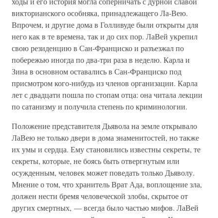
ходы и его история могла соперничать с дурной славой
викторианского особняка, принадлежащего Ла-Вею.
Впрочем, и другие дома в Голливуде были открыты для
него как в те времена, так и до сих пор. ЛаВей укрепил
свою резиденцию в Сан-Франциско и разъезжал по
побережью иногда по два-три раза в неделю. Карла и
Зина в основном оставались в Сан-Франциско под
присмотром кого-нибудь из членов организации. Карла
лет с двадцати пошла по стопам отца: она читала лекции
по сатанизму и получила степень по криминологии.
Положение представителя Дьявола на земле открывало
ЛаВею не только двери в дома знаменитостей, но также
их умы и сердца. Ему становились известны секреты, те
секреты, которые, не боясь быть отвергнутым или
осужденным, человек может поведать только Дьяволу.
Мнение о том, что хранитель Врат Ада, воплощение зла,
должен нести бремя человеческой злобы, скрытое от
других смертных, — всегда было частью мифов. ЛаВей