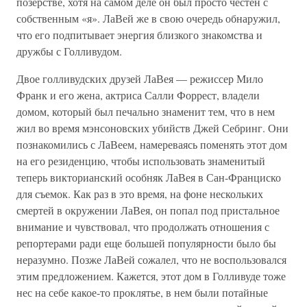
позерстве, хотя на самом деле он был просто честен с
собственным «я». ЛаВей же в свою очередь обнаружил,
что его подпитывает энергия близкого знакомства и
дружбы с Голливудом.
Двое голливудских друзей ЛаВея — режиссер Мило
Франк и его жена, актриса Салли Форрест, владели
домом, который был печально знаменит тем, что в нем
жил во время мэнсоновских убийств Джей Себринг. Они
познакомились с ЛаВеем, намереваясь поменять этот дом
на его резиденцию, чтобы использовать знаменитый
теперь викторианский особняк ЛаВея в Сан-Франциско
для съемок. Как раз в это время, на фоне нескольких
смертей в окружении ЛаВея, он попал под пристальное
внимание и чувствовал, что продолжать отношения с
репортерами ради еще большей популярности было бы
неразумно. Позже ЛаВей сожалел, что не воспользовался
этим предложением. Кажется, этот дом в Голливуде тоже
нес на себе какое-то проклятье, в нем были потайные