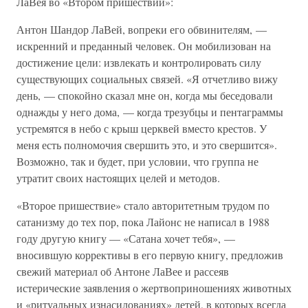
ЛаВея во «Втором пришествии»:
Антон Шандор ЛаВей, вопреки его обвинителям, —
искренний и преданный человек. Он мобилизован на
достижение цели: извлекать и контролировать силу
существующих социальных связей. «Я отчетливо вижу
день, — спокойно сказал мне он, когда мы беседовали
однажды у него дома, — когда трезубцы и пентаграммы
устремятся в небо с крыш церквей вместо крестов. У
меня есть полномочия свершить это, и это свершится».
Возможно, так и будет, при условии, что группа не
утратит своих настоящих целей и методов.
«Второе пришествие» стало авторитетным трудом по
сатанизму до тех пор, пока Лайонс не написал в 1988
году другую книгу — «Сатана хочет тебя», —
вносившую коррективы в его первую книгу, предложив
свежий материал об Антоне ЛаВее и рассеяв
истерические заявления о жертвоприношениях животных
и «ритуальных изнасилованиях» детей, в которых всегда