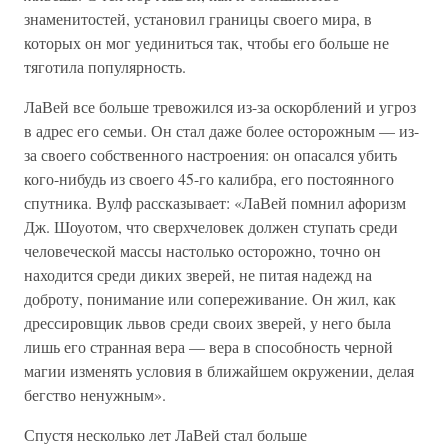
знаменитостей, установил границы своего мира, в
которых он мог уединиться так, чтобы его больше не
тяготила популярность.
ЛаВей все больше тревожился из-за оскорблений и угроз
в адрес его семьи. Он стал даже более осторожным — из-
за своего собственного настроения: он опасался убить
кого-нибудь из своего 45-го калибра, его постоянного
спутника. Вулф рассказывает: «ЛаВей помнил афоризм
Дж. Шоуотом, что сверхчеловек должен ступать среди
человеческой массы настолько осторожно, точно он
находится среди диких зверей, не питая надежд на
доброту, понимание или сопереживание. Он жил, как
дрессировщик львов среди своих зверей, у него была
лишь его странная вера — вера в способность черной
магии изменять условия в ближайшем окружении, делая
бегство ненужным».
Спустя несколько лет ЛаВей стал больше