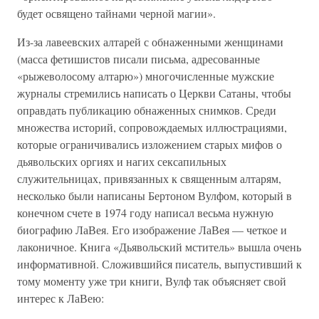
будет освящено тайнами черной магии».
Из-за лавеевских алтарей с обнаженными женщинами
(масса фетишистов писали письма, адресованные
«рыжеволосому алтарю») многочисленные мужские
журналы стремились написать о Церкви Сатаны, чтобы
оправдать публикацию обнаженных снимков. Среди
множества историй, сопровождаемых иллюстрациями,
которые ограничивались изложением старых мифов о
дьявольских оргиях и нагих сексапильных
служительницах, привязанных к священным алтарям,
несколько были написаны Бертоном Вулфом, который в
конечном счете в 1974 году написал весьма нужную
биографию ЛаВея. Его изображение ЛаВея — четкое и
лаконичное. Книга «Дьявольский мститель» вышла очень
информативной. Сложившийся писатель, выпустивший к
тому моменту уже три книги, Вулф так объясняет свой
интерес к ЛаВею: