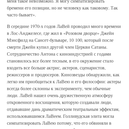
меня такое невозможно. Я могу симпатизировать
бремени его позиции, но не человеку как таковому. Так
часто бывает».
В середине 1970-х годов ЛаВей проводил много времени
в Лос-Анджелесе, где жил в «Розовом дворце» Джейн
Мэнсфилд на Сансет-бульваре, 10 100, который после
смерти Джейн купил другой член Церкви Сатаны.
Сотрудничество Антона с киноиндустрией с годами
становилось все более тесным, в его окружение стало
входить все больше актрис, актеров, сценаристов,
режиссеров и продюсеров. Кинозвезды обнаружили, как
легко им приобщиться к ЛаВею и его философии: актеры
всегда более склонны к эксперименту, чем обычные
люди. ЛаВей нашел очень дружественную атмосферу
откровенного восхищения, которую создавали люди,
отдававшие дань драматическим театральным эффектам,
использовавшимся ЛаВеем. Голливудская элита могла
симпатизировать ЛаВею потому, что его обвиняли в