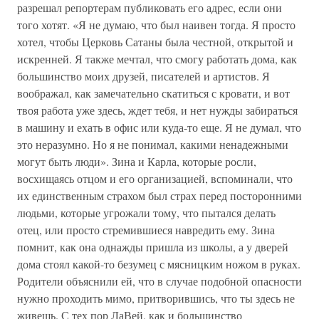
разрешал репортерам публиковать его адрес, если они
того хотят. «Я не думаю, что был наивен тогда. Я просто
хотел, чтобы Церковь Сатаны была честной, открытой и
искренней. Я также мечтал, что смогу работать дома, как
большинство моих друзей, писателей и артистов. Я
воображал, как замечательно скатиться с кровати, и вот
твоя работа уже здесь, ждет тебя, и нет нужды забираться
в машину и ехать в офис или куда-то еще. Я не думал, что
это неразумно. Но я не понимал, какими ненадежными
могут быть люди». Зина и Карла, которые росли,
восхищаясь отцом и его организацией, вспоминали, что
их единственным страхом был страх перед посторонними
людьми, которые угрожали тому, что пытался делать
отец, или просто стремившиеся навредить ему. Зина
помнит, как она однажды пришла из школы, а у дверей
дома стоял какой-то безумец с мясницким ножом в руках.
Родители объяснили ей, что в случае подобной опасности
нужно проходить мимо, притворившись, что ты здесь не
живешь. С тех пор ЛаВей, как и большинство