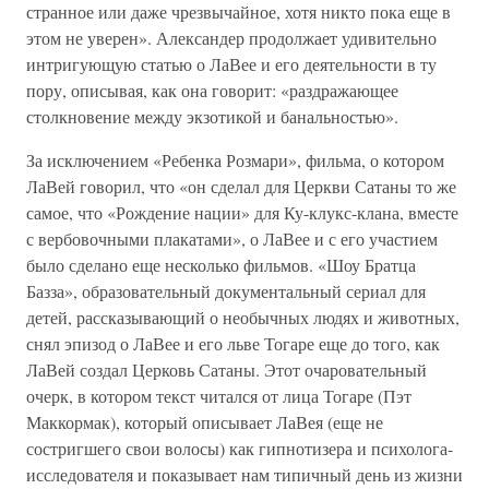
странное или даже чрезвычайное, хотя никто пока еще в
этом не уверен». Александер продолжает удивительно
интригующую статью о ЛаВее и его деятельности в ту
пору, описывая, как она говорит: «раздражающее
столкновение между экзотикой и банальностью».
За исключением «Ребенка Розмари», фильма, о котором
ЛаВей говорил, что «он сделал для Церкви Сатаны то же
самое, что «Рождение нации» для Ку-клукс-клана, вместе
с вербовочными плакатами», о ЛаВее и с его участием
было сделано еще несколько фильмов. «Шоу Братца
Базза», образовательный документальный сериал для
детей, рассказывающий о необычных людях и животных,
снял эпизод о ЛаВее и его льве Тогаре еще до того, как
ЛаВей создал Церковь Сатаны. Этот очаровательный
очерк, в котором текст читался от лица Тогаре (Пэт
Маккормак), который описывает ЛаВея (еще не
состригшего свои волосы) как гипнотизера и психолога-
исследователя и показывает нам типичный день из жизни