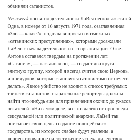
обвиняли сатанистов.
Newsweek
посвятил деятельности ЛаВея несколько статей.
Одна, в номере от 16 августа 1971 года, озаглавленная
«Зло — какое?», подняла вопросы о возможных
«сатанинских преступлениях», которыми досаждали
ЛаВею с начала деятельности его организации. Ответ
Антона оставался твердым на протяжении лет:
«Сатанизм, — настаивал он, — создает два круга,
элитную группу, которой я всегда считал свою Церковь,
и придурков, которые становятся сатанистами от нечего
делать». Явное убийство не входит в список требуемых
таинств сатанистов, старательные репортеры должны
найти что-нибудь еще для привлечения охочих до ужасов
читателей. «На самом деле, все это далеко от проповеди
сексуальной или политической анархии. ЛаВей так
описывает свою цель: создание полицейского
государства, из которого слабые будут удалены, а
«ориентированное на достижение успеха лидерство»