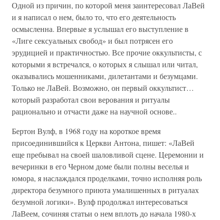
Одной из причин, по которой меня заинтересовал ЛаВей
и я написал о нем, было то, что его деятельность
осмысленна. Впервые я услышал его выступление в
«Лиге сексуальных свобод» и был потрясен его
эрудицией и практичностью. Все прочие оккультисты, с
которыми я встречался, о которых я слышал или читал,
оказывались мошенниками, дилетантами и безумцами.
Только не ЛаВей. Возможно, он первый оккультист…
который разработал свои верования и ритуалы
рационально и отчасти даже на научной основе..
Бертон Вулф, в 1968 году на короткое время
присоединившийся к Церкви Антона, пишет: «ЛаВей
еще пребывал на своей шаловливой сцене. Церемонии и
вечеринки в его Черном доме были полны веселья и
юмора, я наслаждался проделками, точно исполняя роль
директора безумного приюта умалишенных в ритуалах
безумной логики». Вулф продолжал интересоваться
ЛаВеем, сочиняя статьи о нем вплоть до начала 1980-х