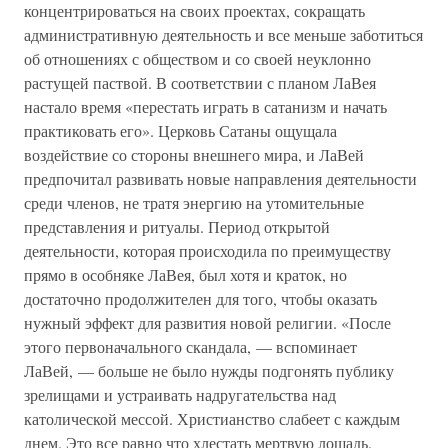
концентрироваться на своих проектах, сокращать
административную деятельность и все меньше заботиться
об отношениях с обществом и со своей неуклонно
растущей паствой. В соответствии с планом ЛаВея
настало время «перестать играть в сатанизм и начать
практиковать его». Церковь Сатаны ощущала
воздействие со стороны внешнего мира, и ЛаВей
предпочитал развивать новые направления деятельности
среди членов, не тратя энергию на утомительные
представления и ритуалы. Период открытой
деятельности, которая происходила по преимуществу
прямо в особняке ЛаВея, был хотя и краток, но
достаточно продолжителен для того, чтобы оказать
нужный эффект для развития новой религии. «После
этого первоначального скандала, — вспоминает
ЛаВей, — больше не было нужды подгонять публику
зрелищами и устраивать надругательства над
католической мессой. Христианство слабеет с каждым
днем. Это все равно что хлестать мертвую лошадь.