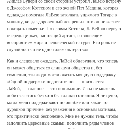
Анклав Бувери со своей стороны устроил ЛаВею встречу
с Джозефом Коттеном и его женой Пэт Медина, которая
однажды помогала ЛаВею затолкать упрямого Тогаре в
машину, когда здоровенный лев решил, что он не желает
покидать поместье. По словам Коттена, ЛаВей «в первую
очередь циркач, настоящий артист, со зловещим
восприятием мира и человеческой натуры. Его роль не
случайность и не одно только актерство».
Как и следовало ожидать, ЛаВей обнаружил, что теперь
он может общаться со сливками общества и, без
сомнения, эти люди могли оказать мощную поддержку.
«Одной поддержки недостаточно, — признается
ЛаВей, — главное — это понимание. И ты не можешь
добиться этого без хотя бы толики сознания. Я не ценю,
когда меня поддерживают по ошибке или какой-то
дурацкой причине, без уважения к основным мотивам, —
это практически бесполезно. Мне не нужны тела, чтобы
заполнить церковные скамьи, пополнить ряды членов