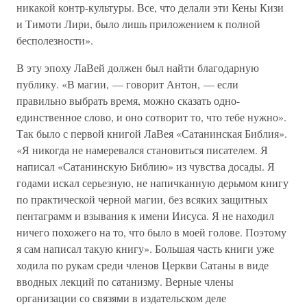
никакой контр-культуры. Все, что делали эти Кены Кизи
и Тимоти Лири, было лишь приложением к полной
бесполезности».
В эту эпоху ЛаВей должен был найти благодарную
публику. «В магии, — говорит Антон, — если
правильно выбрать время, можно сказать одно-
единственное слово, и оно сотворит то, что тебе нужно».
Так было с первой книгой ЛаВея «Сатанинская Библия».
«Я никогда не намеревался становиться писателем. Я
написал «Сатанинскую Библию» из чувства досады. Я
годами искал серьезную, не напичканную дерьмом книгу
по практической черной магии, без всяких защитных
пентаграмм и взывания к имени Иисуса. Я не находил
ничего похожего на то, что было в моей голове. Поэтому
я сам написал такую книгу». Большая часть книги уже
ходила по рукам среди членов Церкви Сатаны в виде
вводных лекций по сатанизму. Верные члены
организации со связями в издательском деле