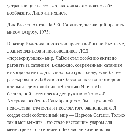
устрашающие настолько, насколько это можно себе
вообразить. Лицо антихриста.
Дик Рассел. Антон ЛаВей: Сатанист, желающий править
миром (Argosy, 1975)
В разгар Вудстока, протестов против войны во Вьетнаме,
драных джинсов и проповедников ЛСД,
«перевернувших» мир, ЛаВей стал особенно активно
ратовать за сатанизм. Возможно, современный сатанизм
никогда бы не поднял свою рогатую голову, если бы не
разочарование ЛаВея в этих босоногих с тошнотворной
кличкой «детях любви». «Я считаю 60-е и 70-е
бесплодной, эстетически деструктивной эпохой.
Америка, особенно Сан-Франциско, была трясиной
невежества, глупости и пресловутого равноправия. Я
создал свой собственный мир — Церковь Сатаны. Только
так я мог выжить. Это стало настоящим ударом для
мейнстрима того времени. Без нас не возникло бы