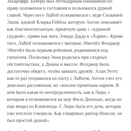
Захароффа. Бувери был легендарным
бонвиваном
по
праву положения и состояния и пользовался дурной
славой. Через него ЛаВей познакомился с леди Сильвией
Эшли, вдовой Кларка Гейбла, которую Антон описывает
как благовоспитанную, приятную даму с «куриной
грудкой», прямо как мать Элвуда Дауда в «Харви». Кроме
того, ЛаВей познакомился с матерью Эбигейл Фолджер.
Эбигейл была первым ребенком, родившимся под
гипнозом. Поскольку Зина родилась при сходных
обстоятельствах, у Дианы и миссис Фолджер было
достаточно общего, чтобы завязать дружбу. Алан Уоттс
как-то раз отправился на охоту с ЛаВеем; Антон счел его
довольно рассеянным, но «вполне приятным парнем. В
нем была какая-то неопределенность, как в Лири, с
которым я познакомился на шоу Фила Донахью, когда он
еще вещал из Кливленда. С Лири была его дочь, которая
уже неплохо говорила. Как говаривал доктор Никсон, он
был простой душой».