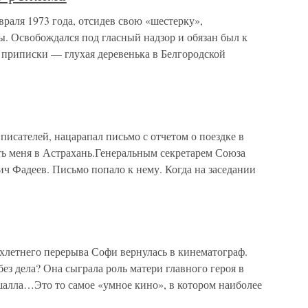
враля 1973 года, отсидев свою «шестерку»,
. Освобождался под гласный надзор и обязан был к
 приписки — глухая деревенька в Белгородской
ателей, нацарапал письмо с отчетом о поездке в
ь меня в Астрахань.Генеральным секретарем Союза
ч Фадеев. Письмо попало к нему. Когда на заседании
ёхлетнего перерыва Софи вернулась в кинематограф.
ез дела? Она сыграла роль матери главного героя в
алла…Это то самое «умное кино», в котором наиболее