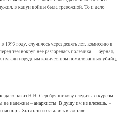
лужил, в канун войны была тревож­ной. То и дело
 в 1993 году, случилось через девять лет, комиссию в
еред тем вокруг нее разгорелась полемика — бурная,
ех пугали изрядным количеством помилованных убийц,
е дало наказ Н.Н. Серебрянникову следить за курсом
ды не надежны – анархисты. В душу им не влезешь, –
паспорт. Хотя они и остались в составе