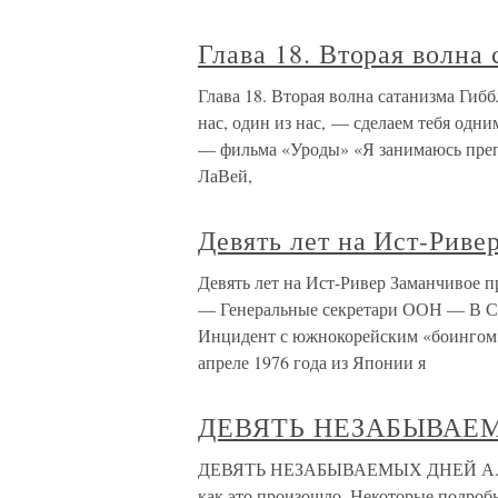
Глава 18. Вторая волна
Глава 18. Вторая волна сатанизма Гиббл
нас, один из нас, — сделаем тебя одни
— фильма «Уроды» «Я занимаюсь преп
ЛаВей,
Девять лет на Ист-Риве
Девять лет на Ист-Ривер Заманчивое
— Генеральные секретари ООН — В С
Инцидент с южнокорейским «боинго
апреле 1976 года из Японии я
ДЕВЯТЬ НЕЗАБЫВАЕ
ДЕВЯТЬ НЕЗАБЫВАЕМЫХ ДНЕЙ А. И. Ф
как это произошло. Некоторые подроб­н