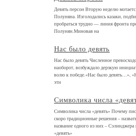
Девять персон Вторую неделю мотаетс
Полуняна. Изголодались казаки, подби
пробраться трудно — линия фронта прод
Полунян.Миновав на
Нас было девять
Нас было девять Численное превосходс
наоборот, возбуждало дерзкую инициат
волю к победе.«Нас было девять…», 
эти
Символика числа «девя
Символика числа «девять» Почему писа
скоро традиционные решения – назват
название одного из них – Сэлинджера 
«девять»