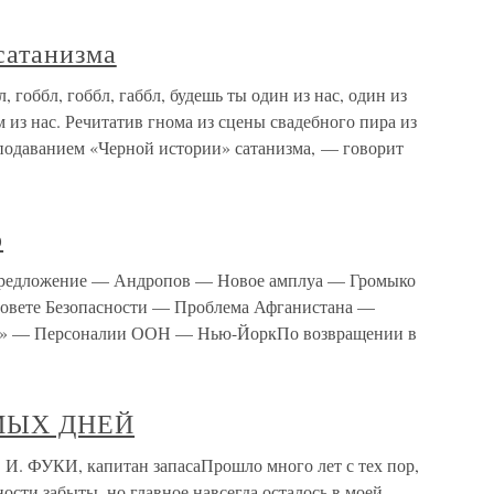
 сатанизма
, гоббл, гоббл, габбл, будешь ты один из нас, один из
м из нас. Речитатив гнома из сцены свадебного пира из
одаванием «Черной истории» сатанизма, — говорит
р
 предложение — Андропов — Новое амплуа — Громыко
овете Безопасности — Проблема Афганистана —
м» — Персоналии ООН — Нью-ЙоркПо возвращении в
МЫХ ДНЕЙ
УКИ, капитан запасаПрошло много лет с тех пор,
ости забыты, но главное навсегда осталось в моей