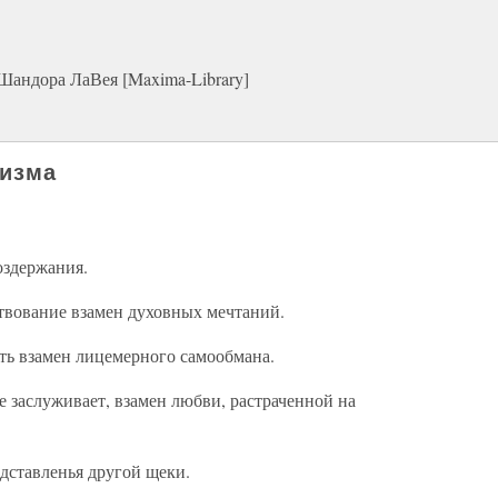
Шандора ЛаВея [Maxima-Library]
низма
оздержания.
ствование взамен духовных мечтаний.
ть взамен лицемерного самообмана.
 ее заслуживает, взамен любви, растраченной на
одставленья другой щеки.