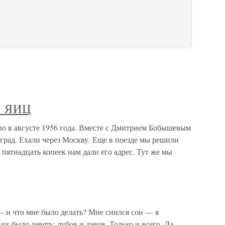
Ь ЯИЦ
 августе 1956 года. Вместе с Дмитрием Бобышевым
град. Ехали через Москву. Еще в поезде мы решили
 пятнадцать копеек нам дали его адрес. Тут же мы
и что мне было делать? Мне снился сон — я
их было девять: дубов и дэвов. Только и всего. Да,