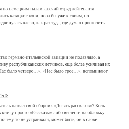
я по немецким тылам казачий отряд лейтенанта
лись казацкие кони, пора бы уже к своим, но
винулась влево, как раз туда, где думал проскочить
тво германо-итальянской авиации не подавляло, а
иву республиканских летчиков, еще более усиливая их
«Нас было четверо…», «Нас было трое…», вспоминают
ть»
тель назвал свой сборник «Девять рассказов»? Коль
ь книгу просто «Рассказы» либо вынести на обложку
почему-то не устраивали, может быть, он в слове