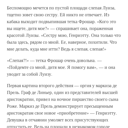
Беспомощно мечется по пустой площади слепая Луиза,
тщетно зовет свою сестру. Ей никто не отвечает. Из
кабака выходит подвыпившая тетка Фрошар. «Кого это
вы ищете, дитя мое?» — спрашивает она, пораженная
красотой Луизы. «Сестру мою, Генриэтту. Она только что
была здесь, рядом со мной. Ее, наверное, похитили. Что
мне делать, куда мне итти? Ведь я слепая, слепая!»
«Слепая?!» — тетка Фрошар очень довольна. —
«Пойдемте со мной, дитя мое. Я помогу вам», — и она
уводит за собой Луизу.
Первая картина второго действия — оргия у маркиза де
Прель. Граф де Линьер, один из представителей высшей
аристократии, привел на ночное пиршество своего сына
Роже. Маркиз де Прель демонстрирует пресыщенным
аристократам свое новое «приобретение» — Генриэтту.
Девушка в отчаянии умоляет всех присутствующих
отпустить ее. Ведь на площади в незнакомом городе