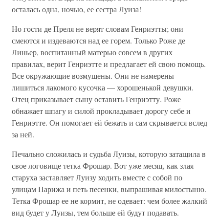
осталась одна, ночью, ее сестра Луиза!
Но гости де Преля не верят словам Генриэтты; они
смеются и издеваются над ее горем. Только Роже де
Линьер, воспитанный матерью совсем в других
правилах, верит Генриэтте и предлагает ей свою помощь.
Все окружающие возмущены. Они не намерены
лишиться лакомого кусочка — хорошенькой девушки.
Отец приказывает сыну оставить Генриэтту. Роже
обнажает шпагу и силой прокладывает дорогу себе и
Генриэтте. Он помогает ей бежать и сам скрывается вслед
за ней.
Печально сложилась и судьба Луизы, которую затащила в
свое логовище тетка Фрошар. Вот уже месяц, как злая
старуха заставляет Луизу ходить вместе с собой по
улицам Парижа и петь песенки, выпрашивая милостыню.
Тетка Фрошар ее не кормит, не одевает: чем более жалкий
вид будет у Луизы, тем больше ей будут подавать.