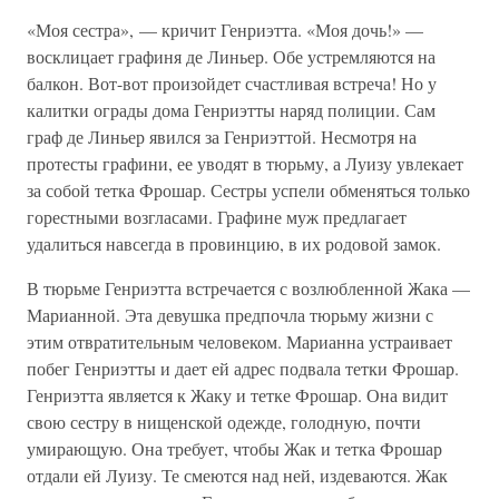
«Моя сестра», — кричит Генриэтта. «Моя дочь!» —
восклицает графиня де Линьер. Обе устремляются на
балкон. Вот-вот произойдет счастливая встреча! Но у
калитки ограды дома Генриэтты наряд полиции. Сам
граф де Линьер явился за Генриэттой. Несмотря на
протесты графини, ее уводят в тюрьму, а Луизу увлекает
за собой тетка Фрошар. Сестры успели обменяться только
горестными возгласами. Графине муж предлагает
удалиться навсегда в провинцию, в их родовой замок.
В тюрьме Генриэтта встречается с возлюбленной Жака —
Марианной. Эта девушка предпочла тюрьму жизни с
этим отвратительным человеком. Марианна устраивает
побег Генриэтты и дает ей адрес подвала тетки Фрошар.
Генриэтта является к Жаку и тетке Фрошар. Она видит
свою сестру в нищенской одежде, голодную, почти
умирающую. Она требует, чтобы Жак и тетка Фрошар
отдали ей Луизу. Те смеются над ней, издеваются. Жак