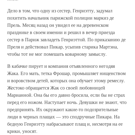
Дело в том, что одну из сестер, Генриэтту, задумал
похитить начальник парижской полиции маркиз де
Прель. Месяц назад он увидел ее на деревенском
празднике в своем имении и решил в вечер приезда
сестер в Париж завладеть Генриэттой. По приказанию де
Преля и действовал Пикар, усыпив старика Мартэна,
чтобы тот не мог помешать коварному замыслу.
В кабачке пирует и компания отъявленного негодяя
Жака. Его мать, тетка Фрошар, промышляет нищенством
и воровством детей, которых она обучает этому ремеслу.
Жестоко обращается Жак со своей любовницей
Марианной. Она бы его давно бросила, если бы не страх
перед его ножом. Наступает ночь. Девушки не знают, что
предпринять. Их окружают какие-то подозрительные
люди в черных плащах — это сподручные Пикара. На
бедную Генриэтту набрасывают плащ и, несмотря на ее
крики, уносят.