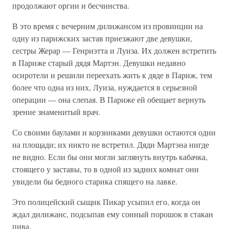
продолжают оргии и бесчинства.
В это время с вечерним дилижансом из провинции на
одну из парижских застав приезжают две девушки,
сестры Жерар — Генриэтта и Луиза. Их должен встретить
в Париже старый дядя Мартэн. Девушки недавно
осиротели и решили переехать жить к дяде в Париж, тем
более что одна из них, Луиза, нуждается в серьезной
операции — она слепая. В Париже ей обещает вернуть
зрение знаменитый врач.
Со своими баулами и корзинками девушки остаются одни
на площади; их никто не встретил. Дяди Мартэна нигде
не видно. Если бы они могли заглянуть внутрь кабачка,
стоящего у заставы, то в одной из задних комнат они
увидели бы бедного старика спящего на лавке.
Это полицейский сыщик Пикар усыпил его, когда он
ждал дилижанс, подсыпав ему сонный порошок в стакан
пива.