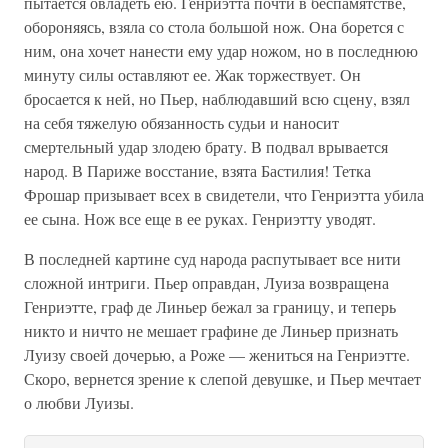
пытается овладеть ею. Генриэтта почти в беспамятстве,
обороняясь, взяла со стола большой нож. Она борется с
ним, она хочет нанести ему удар ножом, но в последнюю
минуту силы оставляют ее. Жак торжествует. Он
бросается к ней, но Пьер, наблюдавший всю сцену, взял
на себя тяжелую обязанность судьи и наносит
смертельный удар злодею брату. В подвал врывается
народ. В Париже восстание, взята Бастилия! Тетка
Фрошар призывает всех в свидетели, что Генриэтта убила
ее сына. Нож все еще в ее руках. Генриэтту уводят.
В последней картине суд народа распутывает все нити
сложной интриги. Пьер оправдан, Луиза возвращена
Генриэтте, граф де Линьер бежал за границу, и теперь
никто и ничто не мешает графине де Линьер признать
Луизу своей дочерью, а Роже — жениться на Генриэтте.
Скоро, вернется зрение к слепой девушке, и Пьер мечтает
о любви Луизы.