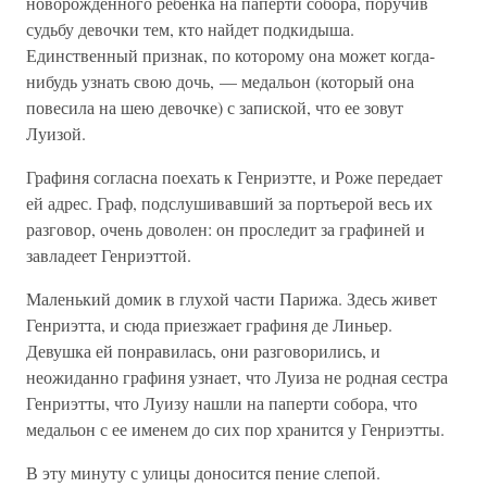
новорожденного ребенка на паперти собора, поручив
судьбу девочки тем, кто найдет подкидыша.
Единственный признак, по которому она может когда-
нибудь узнать свою дочь, — медальон (который она
повесила на шею девочке) с запиской, что ее зовут
Луизой.
Графиня согласна поехать к Генриэтте, и Роже передает
ей адрес. Граф, подслушивавший за портьерой весь их
разговор, очень доволен: он проследит за графиней и
завладеет Генриэттой.
Маленький домик в глухой части Парижа. Здесь живет
Генриэтта, и сюда приезжает графиня де Линьер.
Девушка ей понравилась, они разговорились, и
неожиданно графиня узнает, что Луиза не родная сестра
Генриэтты, что Луизу нашли на паперти собора, что
медальон с ее именем до сих пор хранится у Генриэтты.
В эту минуту с улицы доносится пение слепой.