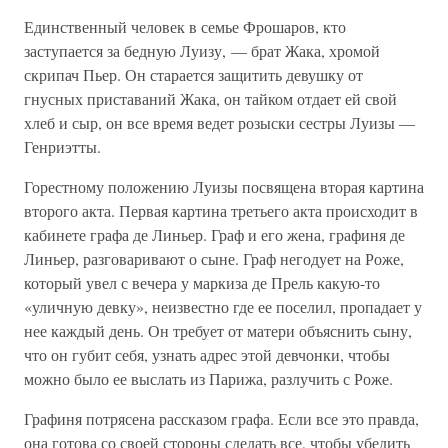
Единственный человек в семье Фрошаров, кто
заступается за бедную Луизу, — брат Жака, хромой
скрипач Пьер. Он старается защитить девушку от
гнусных приставаний Жака, он тайком отдает ей свой
хлеб и сыр, он все время ведет розыски сестры Луизы —
Генриэтты.
Горестному положению Луизы посвящена вторая картина
второго акта. Первая картина третьего акта происходит в
кабинете графа де Линьер. Граф и его жена, графиня де
Линьер, разговаривают о сыне. Граф негодует на Роже,
который увел с вечера у маркиза де Прель какую-то
«уличную девку», неизвестно где ее поселил, пропадает у
нее каждый день. Он требует от матери объяснить сыну,
что он губит себя, узнать адрес этой девчонки, чтобы
можно было ее выслать из Парижа, разлучить с Роже.
Графиня потрясена рассказом графа. Если все это правда,
она готова со своей стороны сделать все, чтобы убедить