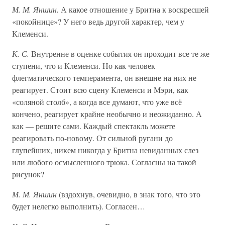
М. М. Яншин.
А какое отношение у Бритна к воскресшей
«покойнице»? У него ведь другой характер, чем у
Клеменси.
К. С.
Внутренне в оценке события он проходит все те же
ступени, что и Клеменси. Но как человек
флегматического темперамента, он внешне на них не
реагирует. Стоит всю сцену Клеменси и Мэри, как
«соляной столб», а когда все думают, что уже всё
кончено, реагирует крайне необычно и неожиданно. А
как — решите сами. Каждый спектакль можете
реагировать по-новому. От сильной ругани до
глупейших, никем никогда у Бритна невиданных слез
или любого осмысленного трюка. Согласны на такой
рисунок?
М. М. Яншин
(вздохнув, очевидно, в знак того, что это
будет нелегко выполнить). Согласен…