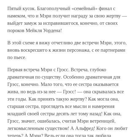
Пятый кусок. Благополучный «семейный» финал с
намеком, что и Мэри получит награду за свою жертву —
выйдет замуж за исправившегося, конечно, от своих
пороков Мейкля Уордена!
В этой схеме я вижу отчетливо две встречи Мэри, этого,
вновь воскресшего к жизни персонажа, с ее партнерами
по пьесе.
Первая встреча Мэри с Грэсс. Встреча, глубоко
драматичная по существу. Особенно драматичная для
Грэсс, конечно. Мало того, что ее сестра оказывается
жива, но ведь из-за нее — Грэсс! — она скрывалась все
эти годы. Как принять такую жертву? Как могла она,
старшая сестра, проглядеть все мысли и намерения
младшей своей сестры десять лет тому назад! Как она,
Грэсс, значит, ошибалась, считая Мэри ветреницей,
легкомысленным существом! А Альфред! Кого он любит
теперь? А Мэри? Ведь если она тогда так любила