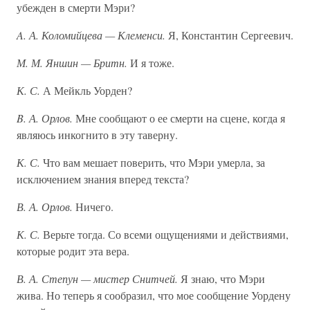
убежден в смерти Мэри?
A. А. Коломийцева — Клеменси.
Я, Константин Сергеевич.
М. М. Яншин — Бритн.
И я тоже.
К. С.
А Мейкль Уорден?
B. А. Орлов.
Мне сообщают о ее смерти на сцене, когда я
являюсь инкогнито в эту таверну.
К. С.
Что вам мешает поверить, что Мэри умерла, за
исключением знания вперед текста?
В. А. Орлов.
Ничего.
К. С.
Верьте тогда. Со всеми ощущениями и действиями,
которые родит эта вера.
В. А. Степун — мистер Снитчей.
Я знаю, что Мэри
жива. Но теперь я сообразил, что мое сообщение Уордену