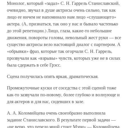
Монолог, который «задал» С. Н. Гаррель Станиславский,
очевидно, звучал в душе актрисы очень сильно, так как
лицо ее ничем не напоминало нам лицо «слушающего»
актера. (А, признаться, так оно у нас и бывало частенько
до этой репетиции.) Лицо, глаза, какие-то небольшие
движения, повороты головы, невольный жест руки — все
существо актрисы вело настоящий диалог с партнером. А
«обрывки» фраз, которые так огорчали С. Н. Гаррель,
прозвучали как «взрывы» чувств, которых уже не в силах
была сдержать в себе Грэсс.
Сцена получилась опять яркая, драматическая.
Промежуточные куски от соседства с этой сценой тоже
как-то зазвучали по-новому, более глубоко и волнующе и
для актеров и для нас, сидевших в зале.
А. А. Коломийцева очень своеобразно выполнила
задание Станиславского. В результате первой задачи —
«не верю, что передо мной стоит Мэри» — Коломийцева,