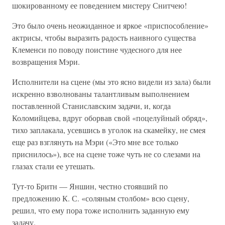
шокированному ее поведением мистеру Снитчею!
Это было очень неожиданное и яркое «приспособление»
актрисы, чтобы выразить радость наивного существа
Клеменси по поводу поистине чудесного для нее
возвращения Мэри.
Исполнители на сцене (мы это ясно видели из зала) были
искренно взволнованы талантливым выполнением
поставленной Станиславским задачи, и, когда
Коломийцева, вдруг оборвав свой «поцелуйный обряд»,
тихо заплакала, усевшись в уголок на скамейку, не смея
еще раз взглянуть на Мэри («Это мне все только
приснилось»), все на сцене тоже чуть не со слезами на
глазах стали ее утешать.
Тут-то Бритн — Яншин, честно стоявший по
предложению К. С. «соляным столбом» всю сцену,
решил, что ему пора тоже исполнить заданную ему
задачу.