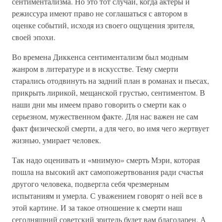
сентиментализма. Но это тот случай, когда актеры и
режиссура имеют право не соглашаться с автором в
оценке событий, исходя из своего ощущения зрителя,
своей эпохи.
Во времена Диккенса сентиментализм был модным
жанром в литературе и в искусстве. Тему смерти
старались отодвинуть на задний план в романах и пьесах,
прикрыть лирикой, мещанской грустью, сентиментом. В
наши дни мы имеем право говорить о смерти как о
серьезном, мужественном факте. Для нас важен не сам
факт физической смерти, а для чего, во имя чего жертвует
жизнью, умирает человек.
Так надо оценивать и «мнимую» смерть Мэри, которая
пошла на высокий акт самопожертвования ради счастья
другого человека, подвергла себя чрезмерным
испытаниям и умерла. С уважением говорят о ней все в
этой картине. И за такое отношение к смерти наш
сегодняшний советский зритель будет вам благодарен. А