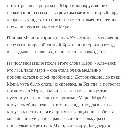
посмотрев два-три раза на Мэри и на окружающих,
неожиданно разразилась громким смехом, который вдруг
оборвала, увидев, что никто не смеется вместе с ней на
почудившееся ей явление Мэри.
Приняв Мэри за «привидение» Коломийцева мгновенно
исчезла за широкой спиной Бритна и осторожно оттуда
выглядывала, проверяя, не исчезло ли наважденье.
На последовавшие после этого слова Мэри: «Клеменси,
это я! Я, твоя Мэри!» она стала очень медленно
приближаться к своей любимице. Дотронувшись до руки
Мэри, чуть было опять не скрылась за Бритна, а потрогав
после этого Мэри два-три раза за платье, покрутив
пуговицу на нем, с диким криком: «Мэри, Мэри!»
кинулась ей на шею, а затем неожиданно для всех нас
кинулась целовать всех присутствующих, не разбирая,
кого она целует, и возвращаясь по нескольку раз с
поцелуями к Бритну, к Мэри, к доктору Джедлеру и к