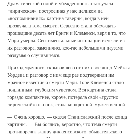
Драматической силой и убежденностью зазвучала
«лирическая», построенная у нас целиком на
«воспоминаниях» картина таверны, когда в ней
прозвучала тема смерти. Серьезно стали обсуждать
прошедшие десять лет Бритн и Клеменси, веря в то, что
Мэри умерла. Сентиментальные интонации исчезли из
их разговора, заменились кое-где небольшими паузами
раздумья о случившемся.
Приход мрачного, скрывавшего от них свое лицо Мейкля
Уордена и разговор с ним еще раз подтвердили им
мрачное известие о смерти Мэри. Горе Клеменси стало
подлинным, глубоким чувством. Вся картина стала
гораздо компактнее, короче, потеряла свой «грустно-
лирический» оттенок, стала конкретней, мужественней.
— Очень хорошо, — сказал Станиславский после конца
картины. — Вы боялись, вероятно, что тема смерти
противоречит жанру диккенсовского, обывательского