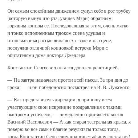
Он самым спокойным движением сунул себе в рот трубку
(которую вынул изо рта, увидев Мэри) обратным,
горящим концом ее. Последовавшая за этим, очень мягко
и тонко исполненным трюком сцена удушья и
отплевыванья рассмешила всех в зале и на сцене,
послужив отличной концовкой встречи Мэри с
обитателями дома доктора Джедлера.
Константин Сергеевич остался доволен репетицией.
— На завтра назначаем прогон всей пьесы. За три дня до
срока! — и он победоносно посмотрел на В. В. Лужского.
— Как представитель дирекции, я приношу всем
участвующим свои искренние поздравления с такими
быстрыми успехами, — немедленно принял его вызов
Василий Васильевич — А как старая театральная крыса, я
поверю во все самые благие результаты только тогда,
когда Константин Сергеевич подпишет афишу спектакля!