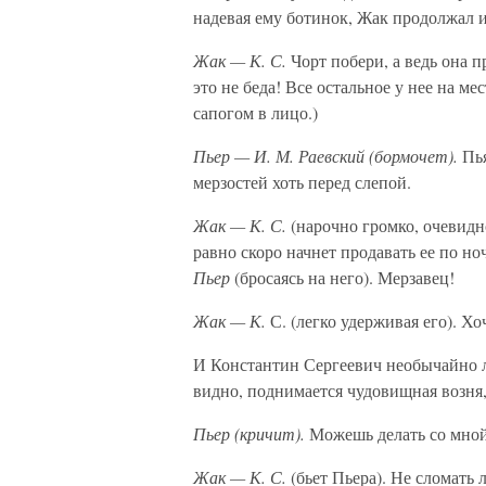
надевая ему ботинок, Жак продолжал и
Жак — К. С.
Чорт побери, а ведь она п
это не беда! Все остальное у нее на ме
сапогом в лицо.)
Пьер — И. М. Раевский (бормочет).
Пь
мерзостей хоть перед слепой.
Жак — К. С.
(нарочно громко, очевидн
равно скоро начнет продавать ее по н
Пьер
(бросаясь на него). Мерзавец!
Жак — К.
С. (легко удерживая его). 
И Константин Сергеевич необычайно ло
видно, поднимается чудовищная возня,
Пьер (кричит).
Можешь делать со мной,
Жак — К. С.
(бьет Пьера). Не сломать 