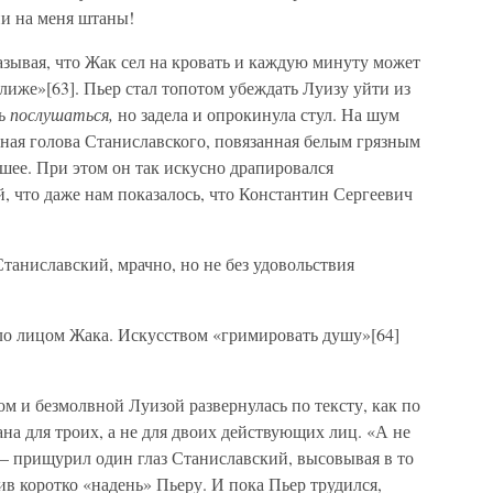
ни на меня штаны!
азывая, что Жак сел на кровать и каждую минуту может
лиже»[63]. Пьер стал топотом убеждать Луизу уйти из
сь
послушаться,
но задела и опрокинула стул. На шум
нная голова Станиславского, повязанная белым грязным
 шее. При этом он так искусно драпировался
й, что даже нам показалось, что Константин Сергеевич
таниславский, мрачно, но не без удовольствия
ыло лицом Жака. Искусством «гримировать душу»[64]
 и безмолвной Луизой развернулась по тексту, как по
ана для троих, а не для двоих действующих лиц. «А не
 — прищурил один глаз Станиславский, высовывая в то
ив коротко «надень» Пьеру. И пока Пьер трудился,