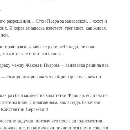
.
оего разрешения… Стон Пьера за занавеской… хохот и
х. И серая занавеска взлетает, трепещет, как живая,
 ней.
стирающая к занавеске руки. «Не надо, не надо,
 хотя в тексте и нет этих слов…
 драку между Жаком и Пьером — занавеска решила все.
, — симпровизировала тетка Фрошар, спускаясь по
 как раз был момент выхода тетки Фрошар, если бы из-
гантном виде, с повязанным, как всегда, бабочкой
 Константин Сергеевич!
амеренно задуман, потому что после аплодисментов,
его появление, он комически поклонился нам и сошел в