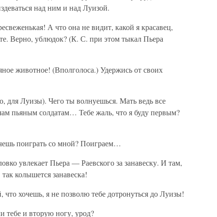
здеваться над ним и над Луизой.
ресвеженькая! А что она не видит, какой я красавец,
сте. Верно, ублюдок? (К. С. при этом тыкал Пьера
яное животное! (Вполголоса.) Удержись от своих
о, для Луизы). Чего ты волнуешься. Мать ведь все
очам пьяным солдатам… Тебе жаль, что я буду первым?
Хочешь поиграть со мной? Поиграем…
вко увлекает Пьера — Раевского за занавеску. И там,
 так колышется занавеска!
 что хочешь, я не позволю тебе дотронуться до Луизы!
ли тебе и вторую ногу, урод?