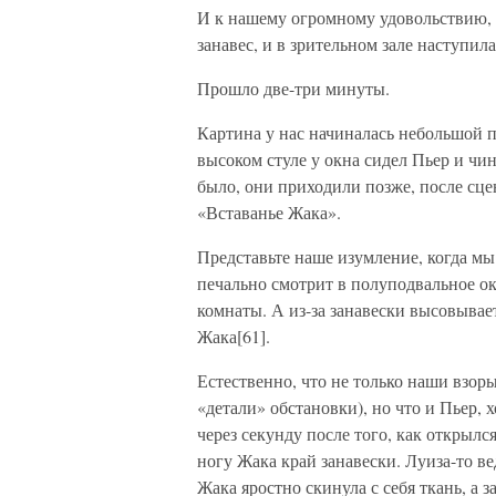
И к нашему огромному удовольствию, 
занавес, и в зрительном зале наступил
Прошло две-три минуты.
Картина у нас начиналась небольшой па
высоком стуле у окна сидел Пьер и чи
было, они приходили позже, после сце
«Вставанье Жака».
Представьте наше изумление, когда мы
печально смотрит в полуподвальное ок
комнаты. А из-за занавески высовываетс
Жака[61].
Естественно, что не только наши взор
«детали» обстановки), но что и Пьер, 
через секунду после того, как открылс
ногу Жака край занавески. Луиза-то ве
Жака яростно скинула с себя ткань, а 