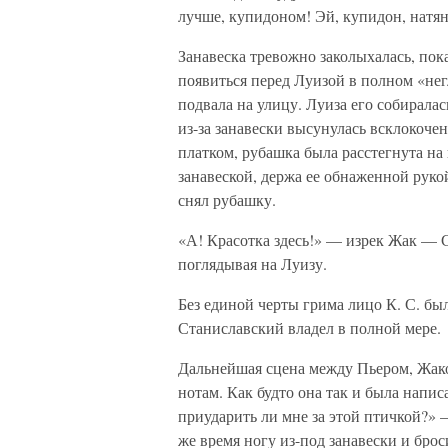
лучше, купидоном! Эй, купидон, натя
Занавеска тревожно заколыхалась, пок
появиться перед Луизой в полном «нег
подвала на улицу. Луиза его собирала
из-за занавески высунулась всклокоче
платком, рубашка была расстегнута на
занавеской, держа ее обнаженной руко
снял рубашку.
«А! Красотка здесь!» — изрек Жак — С
поглядывая на Луизу.
Без единой черты грима лицо К. С. б
Станиславский владел в полной мере.
Дальнейшая сцена между Пьером, Жаком
нотам. Как будто она так и была напис
приударить ли мне за этой птичкой?»
же время ногу из-под занавески и брос