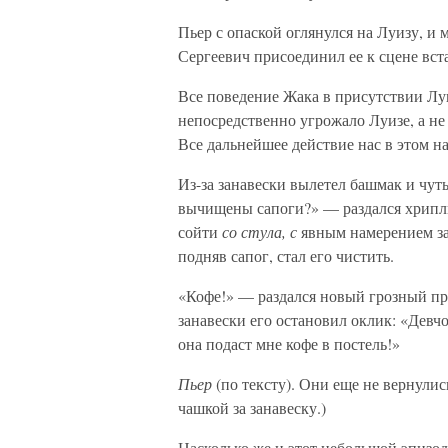
Пьер с опаской оглянулся на Луизу, и
Сергеевич присоединил ее к сцене вст
Все поведение Жака в присутствии Луи
непосредственно угрожало Луизе, а не
Все дальнейшее действие нас в этом н
Из-за занавески вылетел башмак и чуть
вычищены сапоги?» — раздался хриплы
сойти
со стула, с
явным намерением за
подняв сапог, стал его чистить.
«Кофе!» — раздался новый грозный при
занавески его остановил оклик: «Девчо
она подаст мне кофе в постель!»
Пьер
(по тексту). Они еще не вернули
чашкой за занавеску.)
Насколько же и этот небольшой эпизо