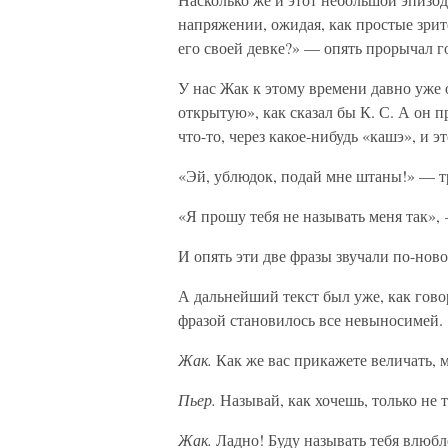
напряжении, ожидая, как простые зрит
его своей девке?» — опять прорычал го
У нас Жак к этому времени давно уже о
открытую», как сказал бы К. С. А он 
что-то, через какое-нибудь «кашэ», и 
«Эй, ублюдок, подай мне штаны!» — т
«Я прошу тебя не называть меня так», 
И опять эти две фразы звучали по-нов
А дальнейший текст был уже, как говор
фразой становилось все невыносимей.
Жак.
Как же вас прикажете величать, 
Пьер.
Называй, как хочешь, только не т
Жак.
Ладно! Буду называть тебя влю