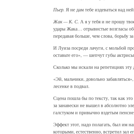
Пьер.
Я не дам тебе издеваться над ней
Жак — К. С.
А я у тебя и не прошу тв
удары Жака… отрывистые возгласы обои
передавая больше, чем слова, борьбу за
И Луиза посреди лачуги, с мольбой про
оставьте его», — шепчут губы актрисы,
Сколько мы искали на репетициях эту
«Эй, мальчики, довольно забавляться»
лесенке в подвал.
Сцена пошла бы по тексту, так как это
за занавески не вышел в абсолютно эле
галстуком и привычно вздетым пенсне
Эффект этот, надо полагать, был им н
которыми, естественно, встретил зал 