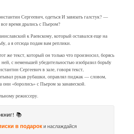
онстантин Сергеевич, одеться И завязать галстук? —
 все время дрались с Пьером?
иславский к Раевскому, который оставался еще на
бу, а я отсюда подам вам реплики.
от же текст, который он только что произносил, борясь
а ней, с неменьшей убедительностью изобразил борьбу
нстантин Сергеевич в зале, говоря текст,
катывал рукав рубашки, оправлял пиджак — словом,
а они «боролись» с Пьером за занавеской.
льному режиссеру.
книг! 📚
писки в подарок
и наслаждайся