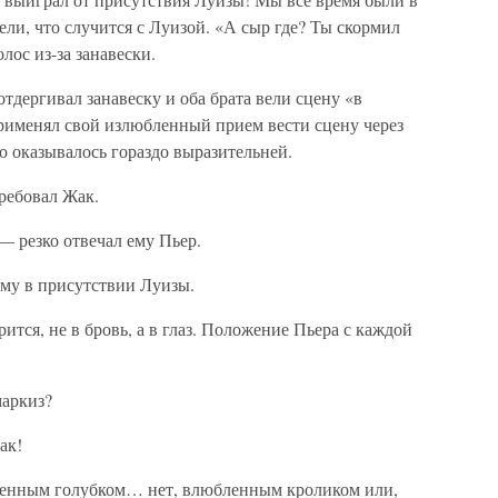
ели, что случится с Луизой. «А сыр где? Ты скормил
лос из-за занавески.
тдергивал занавеску и оба брата вели сцену «в
применял свой излюбленный прием вести сцену через
это оказывалось гораздо выразительней.
ребовал Жак.
— резко отвечал ему Пьер.
ому в присутствии Луизы.
ится, не в бровь, а в глаз. Положение Пьера с каждой
маркиз?
ак!
бленным голубком… нет, влюбленным кроликом или,