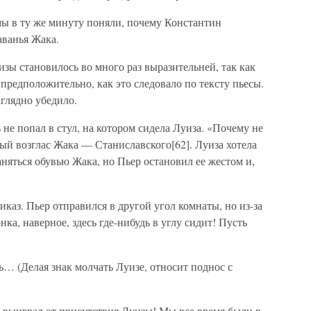
 мы в ту же минуту поняли, почему Константин
аванья Жака.
зы становилось во много раз выразительней, так как
 предположительно, как это следовало по тексту пьесы.
аглядно убедило.
 не попал в стул, на котором сидела Луиза. «Почему не
й возглас Жака — Станиславского[62]. Луиза хотела
няться обувью Жака, но Пьер остановил ее жестом и,
каз. Пьер отправился в другой угол комнаты, но из-за
нка, наверное, здесь где-нибудь в углу сидит! Пусть
сь… (Делая знак молчать Луизе, относит поднос с
д выиграл от присутствия Луизы! Мы все время были в