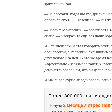
зрительный зал.
— И все-таки, когда вы умудрились, К
опросила его Е. С. Телешева. — Вы же
— Иосиф Моисеевич, — обратился Стан
сцене, — изобразите еще раз нашу борь
И Станиславский стал говорить опять т
с занавеской, а Раевский, скрывшись з
двух человек за ней. В это же время Ко
«аффективно» завязывал галстук, рас
демонстрировал нам, что он делал, пок
И мы снова бурно аплодировали гениа
Более 800 000 книг и аудио
2 месяца Литрес Под
Получи
неограниченным чтением