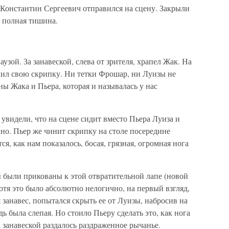
Константин Сергеевич отправился на сцену. Закрыли
а полная тишина.
узой. За занавеской, слева от зрителя, храпел Жак. На
нил свою скрипку. Ни тетки Фрошар, ни Луизы не
ны Жака и Пьера, которая и называлась у нас
 увидели, что на сцене сидит вместо Пьера Луиза и
но. Пьер же чинит скрипку на столе посередине
я, как нам показалось, босая, грязная, огромная нога
ы были прикованы к этой отвратительной лапе (новой
хотя это было абсолютно нелогично, на первый взгляд,
я занавес, попытался скрыть ее от Луизы, набросив на
дь была слепая. Но стоило Пьеру сделать это, как нога
за занавеской раздалось раздраженное рычанье.