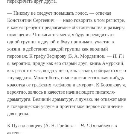
перекричать друг друга.
— Никому не следует повышать голос, — отвечал
Константин Сергеевич, — надо говорить в том регистре,
в каком требуют предлагаемые обстоятельства и размеры
помещения. Что касается меня, я буду переходить от
одной группы к другой и буду принимать участие в
жизни, в действиях каждой группы как вводный
персонаж. К графу Зефирову (Б. А. Мордвинов. —
Н. Г.)
я, вероятно, приду как его старый друг, князь Амурский,
как раз в тот час, когда у него, как я знаю, собираются его
«пулярдки». Может быть, и мне достанется какая-нибудь
красотка от графских «зефиров и амуров». К Борзикову я,
вероятно, явлюсь в качестве начинающего писателя-
драматурга. Великий драматург, я думаю, не откажет мне
в товарищеской услуге и прочтет мое первое сочинение
для сцены.
К Пустославцеву (А. Н. Грибов. —
Н. Г.)
я наймусь в
актеры.