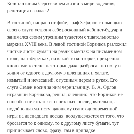
Константином Сергеевичем жизни в мире водевиля, —
репетиция началась!
В гостиной, направо от фойе, граф Зефиров с помощью
своего слуги устроил себе роскошный кабинет-будуар и
занимался своим утренним туалетом с тщательностью
маркиза XVIII века. В левой гостиной Борзиков разложил
чистые листы бумаги на разных местах: на письменном
столе, на табуретках, на какой-то конторке, прикрепил
кнопками к стене, некоторые даже разбросал по полу и
ходил от одного к другому в шлепанцах и халате,
немытый и нечесаный, с гусиным пером в руках. Его
слуга Семен носил за ним чернильницу. В. А. Орлов,
игравший Борзикова, решил, очевидно, что Борзиков не
способен писать текст своих пьес последовательно, а
подобно шахматисту, дающему сеанс одновременной
игры на двенадцати досках, воодушевляется от того, что
бросается то к одному, то к другому листу бумаги, тут
приписывает слово, фразу, там в припадке