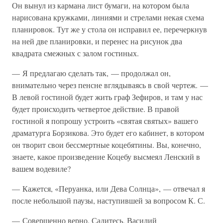
Он вынул из кармана лист бумаги, на котором была
нарисована кружками, линиями и стрелами некая схема
планировок. Тут же у стола он исправил ее, перечеркнув
на ней две планировки, и перенес на рисунок два
квадрата смежных с залом гостиных.
— Я предлагаю сделать так, — продолжал он,
внимательно через пенсне вглядываясь в свой чертеж. —
В левой гостиной будет жить граф Зефиров, и там у нас
будет происходить четвертое действие. В правой
гостиной я попрошу устроить «святая святых» вашего
драматурга Борзикова. Это будет его кабинет, в котором
он творит свои бессмертные коцебятины. Вы, конечно,
знаете, какое произведение Коцебу высмеял Ленский в
вашем водевиле?
— Кажется, «Перуанка, или Дева Солнца», — отвечал я
после небольшой паузы, наступившей за вопросом К. С.
— Совершенно верно. Садитесь, Василий