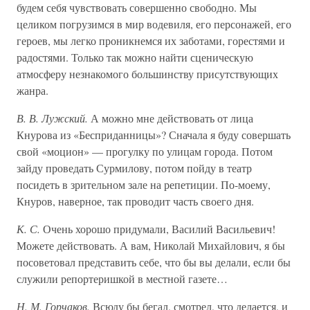
будем себя чувствовать совершенно свободно. Мы
целиком погрузимся в мир водевиля, его персонажей, его
героев, мы легко проникнемся их заботами, горестями и
радостями. Только так можно найти сценическую
атмосферу незнакомого большинству присутствующих
жанра.
В. В. Лужский.
А можно мне действовать от лица
Кнурова из «Бесприданницы»? Сначала я буду совершать
свой «моцион» — прогулку по улицам города. Потом
зайду проведать Сурмилову, потом пойду в театр
посидеть в зрительном зале на репетиции. По-моему,
Кнуров, наверное, так проводит часть своего дня.
К. С.
Очень хорошо придумали, Василий Васильевич!
Можете действовать. А вам, Николай Михайлович, я бы
посоветовал представить себе, что бы вы делали, если бы
служили репортеришкой в местной газете…
Н. М. Горчаков.
Всюду бы бегал, смотрел, что делается, и