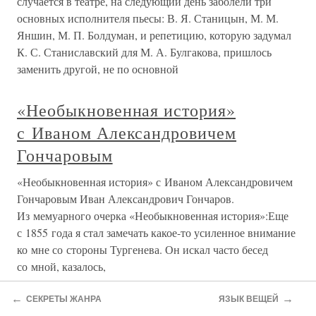
случается в театре, на следующий день заболели три
основных исполнителя пьесы: В. Я. Станицын, М. М.
Яншин, М. П. Болдуман, и репетицию, которую задумал
К. С. Станиславский для М. А. Булгакова, пришлось
заменить другой, не по основной
«Необыкновенная история»
с Иваном Александровичем
Гончаровым
«Необыкновенная история» с Иваном Александровичем
Гончаровым Иван Александрович Гончаров.
Из мемуарного очерка «Необыкновенная история»:Еще
с 1855 года я стал замечать какое-то усиленное внимание
ко мне со стороны Тургенева. Он искал часто бесед
со мной, казалось,
←
→
СЕКРЕТЫ ЖАНРА
ЯЗЫК ВЕЩЕЙ
«Необыкновенная история»