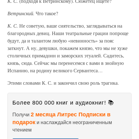
К. С.
(подходя к Ветринскому). Сюжетец ищете?
Ветринский.
Что такое?
К. С.
Не советую, ваше сиятельство, заглядываться на
благородных девиц. Наши театральные грации попроще
будут, да и талантом любую «невинность» за пояс
заткнут. А ну, девушки, покажем князю, что мы не хуже
столичных примадонн и заморских этуалей. Садитесь,
князь, сюда. Сейчас мы перенесемся с вами в знойную
Испанию, на родину великого Сервантеса…
Этими словами К. С. и закончил свою роль трагика.
Более 800 000 книг и аудиокниг! 📚
2 месяца Литрес Подписки в
Получи
подарок
и наслаждайся неограниченным
чтением