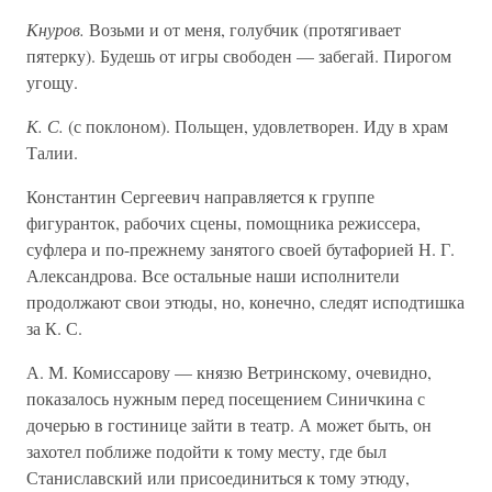
Кнуров.
Возьми и от меня, голубчик (протягивает
пятерку). Будешь от игры свободен — забегай. Пирогом
угощу.
К. С.
(с поклоном). Польщен, удовлетворен. Иду в храм
Талии.
Константин Сергеевич направляется к группе
фигуранток, рабочих сцены, помощника режиссера,
суфлера и по-прежнему занятого своей бутафорией Н. Г.
Александрова. Все остальные наши исполнители
продолжают свои этюды, но, конечно, следят исподтишка
за К. С.
А. М. Комиссарову — князю Ветринскому, очевидно,
показалось нужным перед посещением Синичкина с
дочерью в гостинице зайти в театр. А может быть, он
захотел поближе подойти к тому месту, где был
Станиславский или присоединиться к тому этюду,