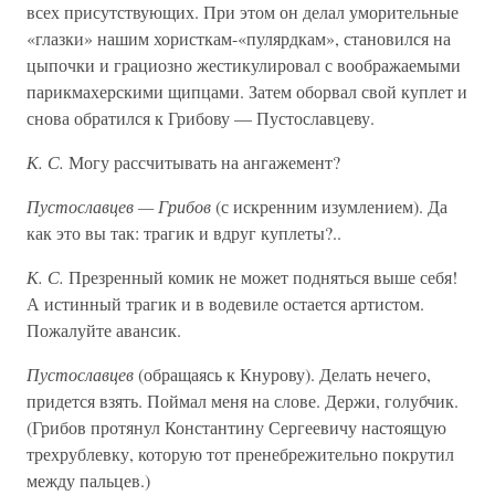
всех присутствующих. При этом он делал уморительные
«глазки» нашим хористкам-«пулярдкам», становился на
цыпочки и грациозно жестикулировал с воображаемыми
парикмахерскими щипцами. Затем оборвал свой куплет и
снова обратился к Грибову — Пустославцеву.
К. С.
Могу рассчитывать на ангажемент?
Пустославцев — Грибов
(с искренним изумлением). Да
как это вы так: трагик и вдруг куплеты?..
К. С.
Презренный комик не может подняться выше себя!
А истинный трагик и в водевиле остается артистом.
Пожалуйте авансик.
Пустославцев
(обращаясь к Кнурову). Делать нечего,
придется взять. Поймал меня на слове. Держи, голубчик.
(Грибов протянул Константину Сергеевичу настоящую
трехрублевку, которую тот пренебрежительно покрутил
между пальцев.)