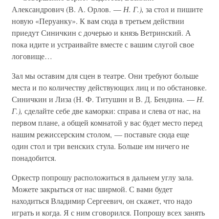
Александрович (В. А. Орлов. —
Н. Г.),
за стол и пишите
новую «Перуанку». К вам сюда в третьем действии
приедут Синичкин с дочерью и князь Ветринский. А
пока идите и устраивайте вместе с вашим слугой свое
логовище…
Зал мы оставим для сцен в театре. Они требуют больше
места и по количеству действующих лиц и по обстановке.
Синичкин и Лиза (Н. Ф. Титушин и В. Д. Бендина. —
Н.
Г.),
сделайте себе две каморки: справа и слева от нас, на
первом плане, а общей комнатой у вас будет место перед
нашим режиссерским столом, — поставьте сюда еще
один стол и три венских стула. Больше им ничего не
понадобится.
Оркестр попрошу расположиться в дальнем углу зала.
Можете закрыться от нас ширмой. С вами будет
находиться Владимир Сергеевич, он скажет, что надо
играть и когда. Я с ним сговорился. Попрошу всех занять