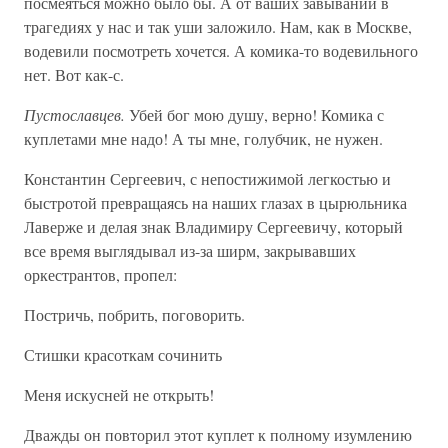
посмеяться можно было бы. А от ваших завываний в
трагедиях у нас и так уши заложило. Нам, как в Москве,
водевили посмотреть хочется. А комика-то водевильного
нет. Вот как-с.
Пустославцев.
Убей бог мою душу, верно! Комика с
куплетами мне надо! А ты мне, голубчик, не нужен.
Константин Сергеевич, с непостижимой легкостью и
быстротой превращаясь на наших глазах в цырюльника
Лаверже и делая знак Владимиру Сергеевичу, который
все время выглядывал из-за ширм, закрывавших
оркестрантов, пропел:
Постричь, побрить, поговорить.
Стишки красоткам сочинить
Меня искусней не открыть!
Дважды он повторил этот куплет к полному изумлению