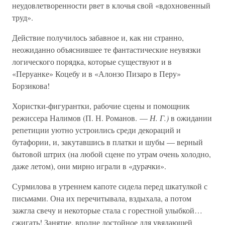
неудовлетворенности рвет в клочья свой «вдохновенный
труд».
Действие получилось забавное и, как ни странно,
неожиданно объяснившее те фантастические неувязки
логического порядка, которые существуют и в
«Перуанке» Коцебу и в «Алонзо Пизаро в Перу»
Борзикова!
Хористки-фигурантки, рабочие сцены и помощник
режиссера Налимов (П. Н. Романов. —
Н. Г.)
в ожидании
репетиции уютно устроились среди декораций и
бутафории, и, закутавшись в платки и шубы — верный
бытовой штрих (на любой сцене по утрам очень холодно,
даже летом), они мирно играли в «дурачки».
Сурмилова в утреннем капоте сидела перед шкатулкой с
письмами. Она их перечитывала, вздыхала, а потом
зажгла свечу и некоторые стала с горестной улыбкой…
сжигать! Занятие, вполне достойное для увядающей