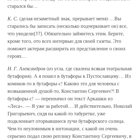
старался бы…
К. С.
(делая незаметный знак, прерывает меня) …Вы
старались бы записать (несколько подчеркивает он) все,
что увидели[37]. Обязательно займитесь этим. Берите,
кроме того, ото всех интервью для своей газеты. Это
поможет актерам расширить их представление о своих
героях…
Н. Г. Александров
(из угла, где свалена всякая театральная
бутафория). А я пошел в бутафоры к Пустославцеву… Из
комиков-то в бутафоры-с! Каково это для человека с
возвышенной душой-то, Константин Сергеевич?! В
бутафоры-с! — переиначил он текст Аркашки из
«Леса». — Я уже за работой… И действительно, Николай
Григорьевич, сидя на какой-то табуретке, уже
подклеивает оторвавшиеся лучи бутафорского солнца.
Чем-то неуловимым в интонации, с какой он очень
серьезно подал свою реплику Константину Сергеевичу, в