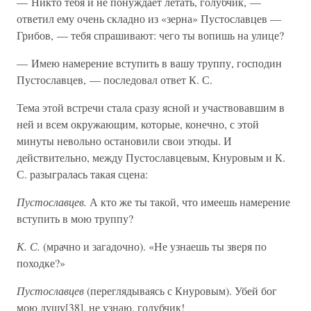
— Никто тебя и не понуждает летать, голубчик, —
ответил ему очень складно из «зерна» Пустославцев —
Грибов, — тебя спрашивают: чего ты вопишь на улице?
— Имею намерение вступить в вашу труппу, господин
Пустославцев, — последовал ответ К. С.
Тема этой встречи стала сразу ясной и участвовавшим в
ней и всем окружающим, которые, конечно, с этой
минуты невольно остановили свои этюды. И
действительно, между Пустославцевым, Кнуровым и К.
С. разыгралась такая сцена:
Пустославцев.
А кто же ты такой, что имеешь намерение
вступить в мою труппу?
К. С.
(мрачно и загадочно). «Не узнаешь ты зверя по
походке?»
Пустославцев
(переглядываясь с Кнуровым). Убей бог
мою душу[38], не узнаю, голубчик!