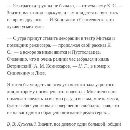
— Без трагика труппы не бывало, — отвечал ему К. С. —
Значит, ваш запил горькую, и вам придется нанять хоть
на время другого. — И Константин Сергеевич как-то
лукаво усмехнулся.
— С утра придут ставить декорации в театр Митька и
помощник режиссера, — продолжал свой рассказ К.
С., — а вскоре за ними явится и Пустославцев.
Очевидно, что в очень ранний час забрался и князь
Ветринский (А. М. Комиссаров. —
Н. Г.)
в номер к
Синичкину и Лизе.
Я хотел бы увидеть во всех углах этого зала утро того
дня, которому посвящен этот водевиль. Мне ничего не
помешает следить за всеми сразу, а все вы, мне кажется,
будете себя чувствовать совершенно свободно, зная, что
не на вас одного обращено внимание режиссеров…
В. В. Лужский.
Значит, все делают один большой, общий