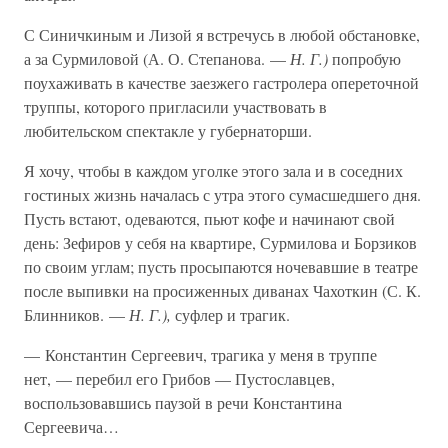
С Синичкиным и Лизой я встречусь в любой обстановке,
а за Сурмиловой (А. О. Степанова. —
Н. Г.)
попробую
поухаживать в качестве заезжего гастролера опереточной
труппы, которого пригласили участвовать в
любительском спектакле у губернаторши.
Я хочу, чтобы в каждом уголке этого зала и в соседних
гостиных жизнь началась с утра этого сумасшедшего дня.
Пусть встают, одеваются, пьют кофе и начинают свой
день: Зефиров у себя на квартире, Сурмилова и Борзиков
по своим углам; пусть просыпаются ночевавшие в театре
после выпивки на просиженных диванах Чахоткин (С. К.
Блинников. —
Н. Г.),
суфлер и трагик.
— Константин Сергеевич, трагика у меня в труппе
нет, — перебил его Грибов — Пустославцев,
воспользовавшись паузой в речи Константина
Сергеевича…