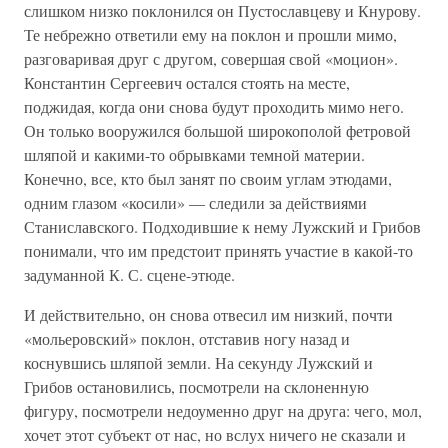
слишком низко поклонился он Пустославцеву и Кнурову.
Те небрежно ответили ему на поклон и прошли мимо,
разговаривая друг с другом, совершая свой «моцион».
Константин Сергеевич остался стоять на месте,
поджидая, когда они снова будут проходить мимо него.
Он только вооружился большой широкополой фетровой
шляпой и какими-то обрывками темной материи.
Конечно, все, кто был занят по своим углам этюдами,
одним глазом «косили» — следили за действиями
Станиславского. Подходившие к нему Лужский и Грибов
понимали, что им предстоит принять участие в какой-то
задуманной К. С. сцене-этюде.
И действительно, он снова отвесил им низкий, почти
«мольеровский» поклон, отставив ногу назад и
коснувшись шляпой земли. На секунду Лужский и
Грибов остановились, посмотрели на склоненную
фигуру, посмотрели недоуменно друг на друга: чего, мол,
хочет этот субъект от нас, но вслух ничего не сказали и