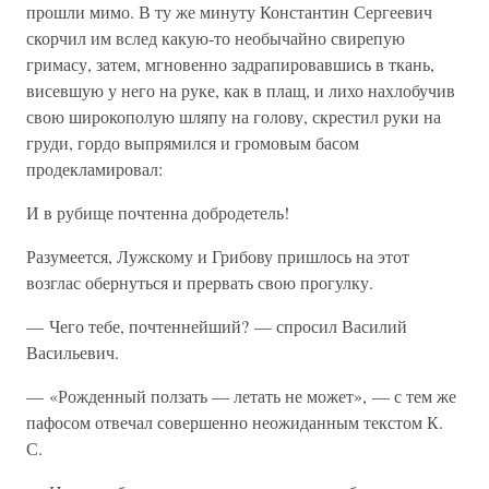
прошли мимо. В ту же минуту Константин Сергеевич
скорчил им вслед какую-то необычайно свирепую
гримасу, затем, мгновенно задрапировавшись в ткань,
висевшую у него на руке, как в плащ, и лихо нахлобучив
свою широкополую шляпу на голову, скрестил руки на
груди, гордо выпрямился и громовым басом
продекламировал:
И в рубище почтенна добродетель!
Разумеется, Лужскому и Грибову пришлось на этот
возглас обернуться и прервать свою прогулку.
— Чего тебе, почтеннейший? — спросил Василий
Васильевич.
— «Рожденный ползать — летать не может», — с тем же
пафосом отвечал совершенно неожиданным текстом К.
С.