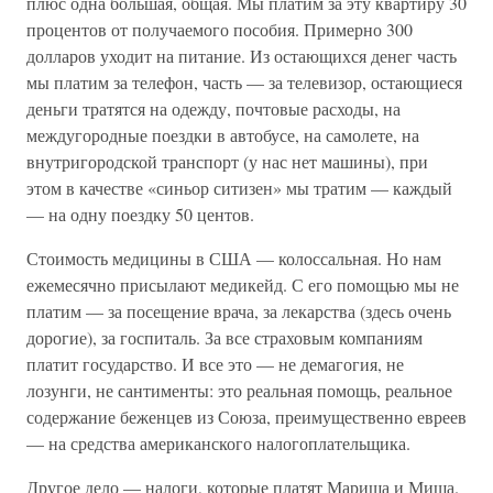
плюс одна большая, общая. Мы платим за эту квартиру 30
процентов от получаемого пособия. Примерно 300
долларов уходит на питание. Из остающихся денег часть
мы платим за телефон, часть — за телевизор, остающиеся
деньги тратятся на одежду, почтовые расходы, на
междугородные поездки в автобусе, на самолете, на
внутригородской транспорт (у нас нет машины), при
этом в качестве «синьор ситизен» мы тратим — каждый
— на одну поездку 50 центов.
Стоимость медицины в США — колоссальная. Но нам
ежемесячно присылают медикейд. С его помощью мы не
платим — за посещение врача, за лекарства (здесь очень
дорогие), за госпиталь. За все страховым компаниям
платит государство. И все это — не демагогия, не
лозунги, не сантименты: это реальная помощь, реальное
содержание беженцев из Союза, преимущественно евреев
— на средства американского налогоплательщика.
Другое дело — налоги, которые платят Мариша и Миша.