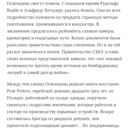
Освенцима смогут помочь. Словацким евреям Рудольфу
Ворбе и Альфреду Ветцлеру удалось бежать. Они во всех
подробностях изложили на тридцати страницах методы
уничтожения, применявшиеся в концлагере. В
заключение предлагалось разбомбить газовые камеры,
крематории и подъездные пути. Копии документов были
разосланы правительствам стран-союзников. Но и на сей
раз все закончилось ничем. Правительство США устами
своих военных представителей заявило, что «нет никакой
возможности тратить время летчиков на бомбардировку
лагерей в самый разгар войны».
Между тем узники Освенцима решили начать восстание.
Розе Роботе, еврейской девушке двадцати трех лет, из
Польши, работавшей на складе одежды, поручили
связаться с подругами-землячками, которые работали в
секторе по производству взрывных устройств. Вскоре
составилась бригада из двадцати девушек, они
приносили подпольщикам динамит... Но зондеркоманда,