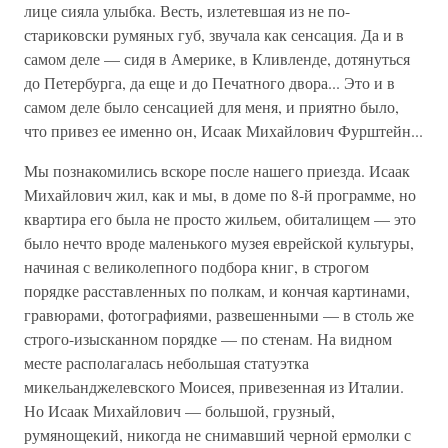
лице сияла улыбка. Весть, излетевшая из не по-
стариковски румяных губ, звучала как сенсация. Да и в
самом деле — сидя в Америке, в Кливленде, дотянуться
до Петербурга, да еще и до Печатного двора... Это и в
самом деле было сенсацией для меня, и приятно было,
что привез ее именно он, Исаак Михайлович Фурштейн...
Мы познакомились вскоре после нашего приезда. Исаак
Михайлович жил, как и мы, в доме по 8-й программе, но
квартира его была не просто жильем, обиталищем — это
было нечто вроде маленького музея еврейской культуры,
начиная с великолепного подбора книг, в строгом
порядке расставленных по полкам, и кончая картинами,
гравюрами, фотографиями, развешенными — в столь же
строго-изысканном порядке — по стенам. На видном
месте располагалась небольшая статуэтка
микельанджелевского Моисея, привезенная из Италии.
Но Исаак Михайлович — большой, грузный,
румянощекий, никогда не снимавший черной ермолки с