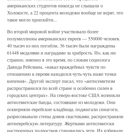
американских студентов никогда не слышали о
Холокосте, а 22 процента молодежи вообще не верят, что
такое могло произойти...
Во второй мировой войне участвовало более
полумиллиона американских евреев — 550000 человек.
40 тысяч из них погибли, 36 тысяч были награждены
61448 медалями и наградами за храбрость. Но, как ни
странно, именно в это время, по словам социолога
Давида Рейсмана, «накал враждебных чувств по
отношению к евреям находился чуть-чуть ниже точки
кипения». Другой эксперт писал, что «антисемитизм
распространился по всей стране и особенно силен в
городских центрах». На северо-востоке США возникли
антисемитские банды, состоявшие из молодежи. Они
оскверняли еврейские кладбища, поджигали синагоги,
разрисовывали стены домов свастиками, распространяли
антиеврейскую литературу. Жертвами антисемитски
настроенных подростков становились дети. Их избивали