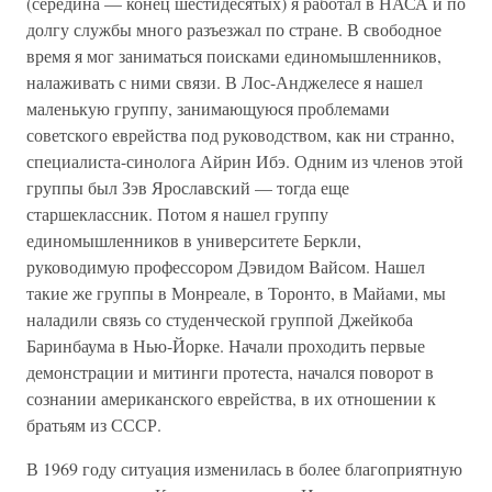
(середина — конец шестидесятых) я работал в НАСА и по
долгу службы много разъезжал по стране. В свободное
время я мог заниматься поисками единомышленников,
налаживать с ними связи. В Лос-Анджелесе я нашел
маленькую группу, занимающуюся проблемами
советского еврейства под руководством, как ни странно,
специалиста-синолога Айрин Ибэ. Одним из членов этой
группы был Зэв Ярославский — тогда еще
старшеклассник. Потом я нашел группу
единомышленников в университете Беркли,
руководимую профессором Дэвидом Вайсом. Нашел
такие же группы в Монреале, в Торонто, в Майами, мы
наладили связь со студенческой группой Джейкоба
Баринбаума в Нью-Йорке. Начали проходить первые
демонстрации и митинги протеста, начался поворот в
сознании американского еврейства, в их отношении к
братьям из СССР.
В 1969 году ситуация изменилась в более благоприятную