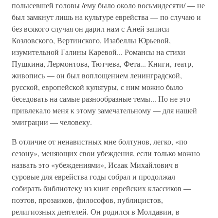
полысевшей головы /ему было около восьмидесяти/ — не
был замкнут лишь на культуре еврейства — по случаю и
без всякого случая он дарил нам с Аней записи
Козловского, Вертинского, Изабеллы Юрьевой,
изумительной Галины Каревой... Романсы на стихи
Пушкина, Лермонтова, Тютчева, Фета... Книги, театр,
живопись — он был воплощением ленинградской,
русской, европейской культуры, с ним можно было
беседовать на самые разнообразные темы... Но не это
привлекало меня к этому замечательному — для нашей
эмиграции — человеку.
В отличие от ненавистных мне болтунов, легко, «по
сезону», меняющих свои убеждения, если только можно
назвать это «убеждениями», Исаак Михайлович в
суровые для еврейства годы собрал и продолжал
собирать библиотеку из книг еврейских классиков —
поэтов, прозаиков, философов, публицистов,
религиозных деятелей. Он родился в Молдавии, в