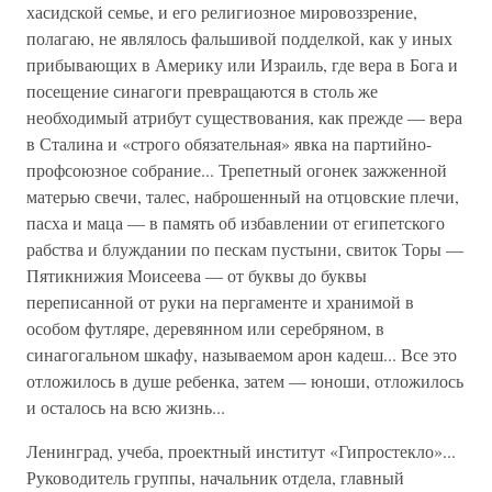
хасидской семье, и его религиозное мировоззрение,
полагаю, не являлось фальшивой подделкой, как у иных
прибывающих в Америку или Израиль, где вера в Бога и
посещение синагоги превращаются в столь же
необходимый атрибут существования, как прежде — вера
в Сталина и «строго обязательная» явка на партийно-
профсоюзное собрание... Трепетный огонек зажженной
матерью свечи, талес, наброшенный на отцовские плечи,
пасха и маца — в память об избавлении от египетского
рабства и блуждании по пескам пустыни, свиток Торы —
Пятикнижия Моисеева — от буквы до буквы
переписанной от руки на пергаменте и хранимой в
особом футляре, деревянном или серебряном, в
синагогальном шкафу, называемом арон кадеш... Все это
отложилось в душе ребенка, затем — юноши, отложилось
и осталось на всю жизнь...
Ленинград, учеба, проектный институт «Гипростекло»...
Руководитель группы, начальник отдела, главный