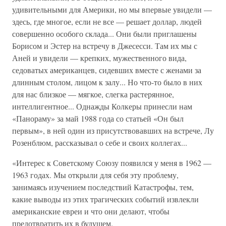
удивительными для Америки, но мы впервые увидели —
здесь, где многое, если не все — решает доллар, людей
совершенно особого склада... Они были приглашены
Борисом и Эстер на встречу в Джесесси. Там их мы с
Аней и увидели — крепких, мужественного вида,
седоватых американцев, сидевших вместе с женами за
длинным столом, лицом к залу... Но что-то было в них
для нас близкое — мягкое, слегка растерянное,
интеллигентное... Однажды Колкеры принесли нам
«Панораму» за май 1988 года со статьей «Он был
первым», в ней один из присутствовавших на встрече, Лу
Розенблюм, рассказывал о себе и своих коллегах...
«Интерес к Советскому Союзу появился у меня в 1962 —
1963 годах. Мы открыли для себя эту проблему,
занимаясь изучением последствий Катастрофы, тем,
какие выводы из этих трагических событий извлекли
американские евреи и что они делают, чтобы
предотвратить их в будущем.