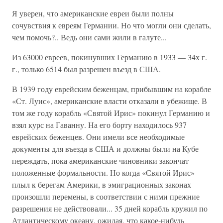
Я уверен, что американские евреи были полны
сочувствия к евреям Германии. Но что могли они сделать,
чем помочь?.. Ведь они сами жили в галуте...
Из 63000 евреев, покинувших Германию в 1933 — 34х г.
г., только 6514 был разрешен въезд в США.
В 1939 году еврейским беженцам, прибывшим на корабле
«Ст. Луис», американские власти отказали в убежище. В
том же году корабль «Святой Ирис» покинул Германию и
взял курс на Гаванну. На его борту находилось 937
еврейских беженцев. Они имели все необходимые
документы для въезда в США и должны были на Кубе
переждать, пока американские чиновники закончат
положенные формальности. Но когда «Святой Ирис»
плыл к берегам Америки, в эмиграционных законах
произошли перемены, в соответствии с ними прежние
разрешения не действовали... 35 дней корабль кружил по
Атлантическому океану, ожидая, что какое-нибудь