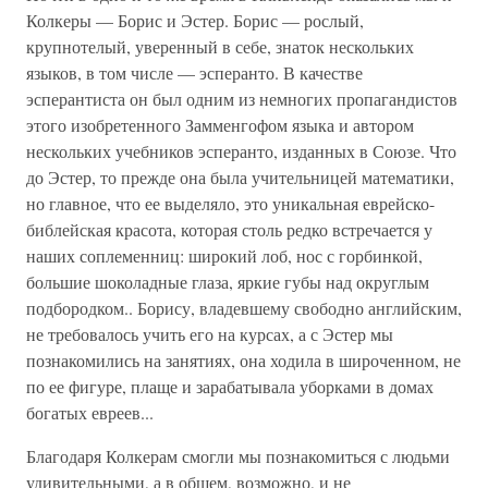
Колкеры — Борис и Эстер. Борис — рослый,
крупнотелый, уверенный в себе, знаток нескольких
языков, в том числе — эсперанто. В качестве
эсперантиста он был одним из немногих пропагандистов
этого изобретенного Замменгофом языка и автором
нескольких учебников эсперанто, изданных в Союзе. Что
до Эстер, то прежде она была учительницей математики,
но главное, что ее выделяло, это уникальная еврейско-
библейская красота, которая столь редко встречается у
наших соплеменниц: широкий лоб, нос с горбинкой,
большие шоколадные глаза, яркие губы над округлым
подбородком.. Борису, владевшему свободно английским,
не требовалось учить его на курсах, а с Эстер мы
познакомились на занятиях, она ходила в широченном, не
по ее фигуре, плаще и зарабатывала уборками в домах
богатых евреев...
Благодаря Колкерам смогли мы познакомиться с людьми
удивительными, а в общем, возможно, и не