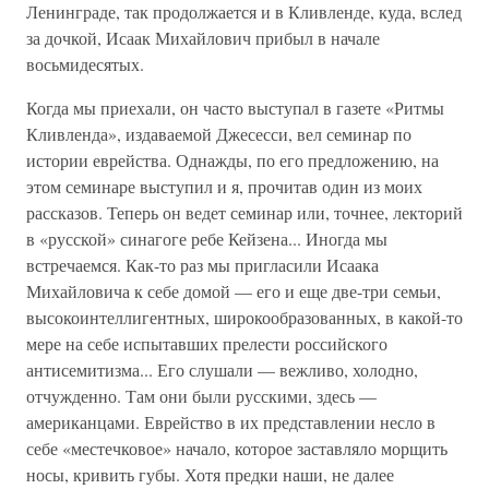
Ленинграде, так продолжается и в Кливленде, куда, вслед
за дочкой, Исаак Михайлович прибыл в начале
восьмидесятых.
Когда мы приехали, он часто выступал в газете «Ритмы
Кливленда», издаваемой Джесесси, вел семинар по
истории еврейства. Однажды, по его предложению, на
этом семинаре выступил и я, прочитав один из моих
рассказов. Теперь он ведет семинар или, точнее, лекторий
в «русской» синагоге ребе Кейзена... Иногда мы
встречаемся. Как-то раз мы пригласили Исаака
Михайловича к себе домой — его и еще две-три семьи,
высокоинтеллигентных, широкообразованных, в какой-то
мере на себе испытавших прелести российского
антисемитизма... Его слушали — вежливо, холодно,
отчужденно. Там они были русскими, здесь —
американцами. Еврейство в их представлении несло в
себе «местечковое» начало, которое заставляло морщить
носы, кривить губы. Хотя предки наши, не далее