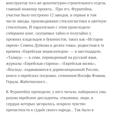
конструктор того же архитектурно-строительного отдела,
главный инженер проекта... При его, Фурштейна,
участии было построено 12 заводов, и первые в том
числе заводы, производившие стеклопластики и цветную
стеклоткань. И параллельно с этим происходило
собирание книг, скупаемых тайно и полутайно у
прежних владельцев и букинистов, таких как «История
евреев» Семена Дубнова в десяти томах, редкостная в те
времена «Еврейская энциклопедия» — в шестнадцати,
«Талмуд» — в семи, переведенный на русский язык,
журналы «Еврейская старина», «Еврейская жизнь»,
«Восход», издававшиеся в дореволюционной России,
книги о еврейских погромах, сочинения Иосифа Флавия,
Герцля, Жаботинского...
К Фурштейну приходили, у него читали, набирались ума-
разума еврейские диссиденты, отказники, люди, в
сердцах которых загоралось, искрило чувство
причастности к судьбе своего народа... Так было в