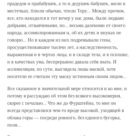
прадедов и прабабушек, а то и дедушек-бабушек, жили в
местечках, блюли обычаи, чтили Тору... Между прочим,
все, кто находился в тот вечер у нас дома, были людьми
добрыми, отзывчивыми, но... весьма далекими от своего
народа, ассимилированным и, об их детях и внуках не
говорю... Но в каждом из них подремывали гены,
просуществовавшие тысячи лет, а наследственность,
выраженная и в чертах лица, и в складе тела, и в психике,
и в качествах ума, беспрерывно давала себя знать. И
ассимиляция, по сути, выглядела лишь маской, хотя
носители ее считали эту маску истинным своим лицом...
Все сказанное в значительной мере относится и ко мне, и
потому я рассуждаю об этом без всякого высокомерия,
скорее с печалью... Что же до Фурштейна, то мне он
всегда представлялся чем-то вроде высокой, уходящей в
облака горы — посреди ровного, без единого бугорка,
поля...