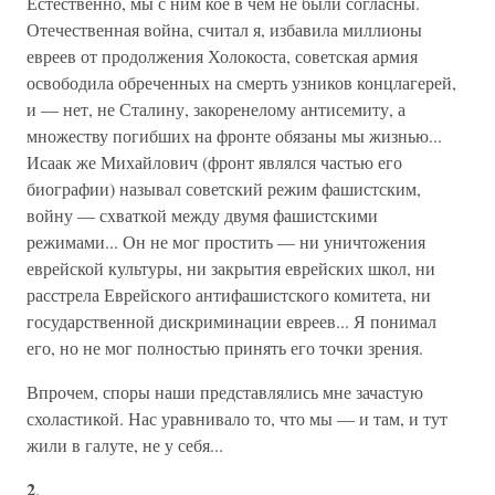
Естественно, мы с ним кое в чем не были согласны.
Отечественная война, считал я, избавила миллионы
евреев от продолжения Холокоста, советская армия
освободила обреченных на смерть узников концлагерей,
и — нет, не Сталину, закоренелому антисемиту, а
множеству погибших на фронте обязаны мы жизнью...
Исаак же Михайлович (фронт являлся частью его
биографии) называл советский режим фашистским,
войну — схваткой между двумя фашистскими
режимами... Он не мог простить — ни уничтожения
еврейской культуры, ни закрытия еврейских школ, ни
расстрела Еврейского антифашистского комитета, ни
государственной дискриминации евреев... Я понимал
его, но не мог полностью принять его точки зрения.
Впрочем, споры наши представлялись мне зачастую
схоластикой. Нас уравнивало то, что мы — и там, и тут
жили в галуте, не у себя...
2
.