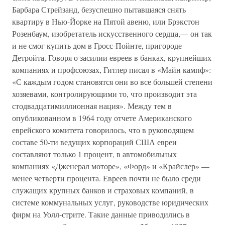
Барбара Стрейзанд, безуспешно пытавшаяся снять
квартиру в Нью-Йорке на Пятой авеню, или Брэкстон
Розенбаум, изобретатель искусственного сердца,— он так
и не смог купить дом в Гросс-Пойнте, пригороде
Детройта. Говоря о засилии евреев в банках, крупнейших
компаниях и профсоюзах, Гитлер писал в «Майн кампф»:
«С каждым годом становятся они во все большей степени
хозяевами, контролирующими то, что производит эта
стодвадцатимиллионная нация». Между тем в
опубликованном в 1964 году отчете Американского
еврейского комитета говорилось, что в руководящем
составе 50-ти ведущих корпораций США евреи
составляют только 1 процент, в автомобильных
компаниях «Дженерал моторе», «Форд» и «Крайслер» —
менее четверти процента. Евреев почти не было среди
служащих крупных банков и страховых компаний, в
системе коммунальных услуг, руководстве юридических
фирм на Уолл-стрите. Такие данные приводились в