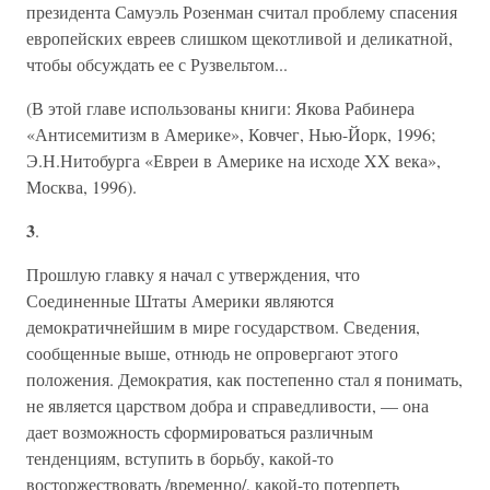
президента Самуэль Розенман считал проблему спасения
европейских евреев слишком щекотливой и деликатной,
чтобы обсуждать ее с Рузвельтом...
(В этой главе использованы книги: Якова Рабинера
«Антисемитизм в Америке», Ковчег, Нью-Йорк, 1996;
Э.Н.Нитобурга «Евреи в Америке на исходе XX века»,
Москва, 1996).
3
.
Прошлую главку я начал с утверждения, что
Соединенные Штаты Америки являются
демократичнейшим в мире государством. Сведения,
сообщенные выше, отнюдь не опровергают этого
положения. Демократия, как постепенно стал я понимать,
не является царством добра и справедливости, — она
дает возможность сформироваться различным
тенденциям, вступить в борьбу, какой-то
восторжествовать /временно/, какой-то потерпеть