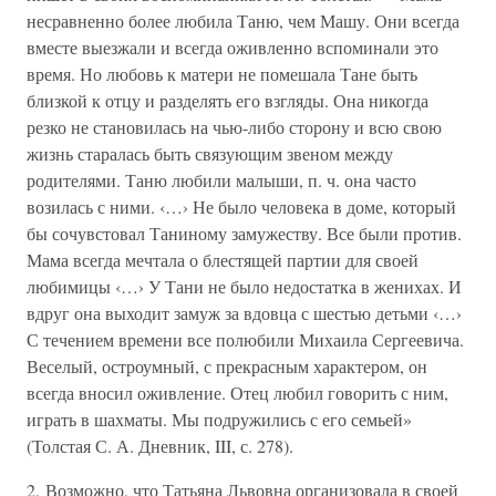
несравненно более любила Таню, чем Машу. Они всегда
вместе выезжали и всегда оживленно вспоминали это
время. Но любовь к матери не помешала Тане быть
близкой к отцу и разделять его взгляды. Она никогда
резко не становилась на чью-либо сторону и всю свою
жизнь старалась быть связующим звеном между
родителями. Таню любили малыши, п. ч. она часто
возилась с ними. ‹…› Не было человека в доме, который
бы сочувстовал Таниному замужеству. Все были против.
Мама всегда мечтала о блестящей партии для своей
любимицы ‹…› У Тани не было недостатка в женихах. И
вдруг она выходит замуж за вдовца с шестью детьми ‹…›
С течением времени все полюбили Михаила Сергеевича.
Веселый, остроумный, с прекрасным характером, он
всегда вносил оживление. Отец любил говорить с ним,
играть в шахматы. Мы подружились с его семьей»
(Толстая С. А. Дневник, III, с. 278).
2. Возможно, что Татьяна Львовна организовала в своей