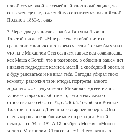
новой семье такой же семейный «почтовый ящик», то
есть еженедельную «семейную стенгазету», как в Ясной
Поляне в 1880-х годах.
3. Через два дня после свадьбы Татьяны Львовны
Толстой писал ей: «Мне разлука с тобой ничто в
сравнении с вопросом о твоем счастии. Только бы я знал,
что ты с Михаилом Сергеевичем так же разговариваешь,
как Маша с Колей, что в разговоре, в общении вашем нет
никаких подводных камней, мелей, а свободный океан, и
я буду радоваться и не видя тебя. Сегодня убирал твою
комнату, разложил твои этюды, портреты. Много
хорошего ‹…› Целую тебя и Михаила Сергеевича и с
успехом стараюсь любить его, чего и ему желаю
относительно себя» (т. 72, с. 246). 27 октября в Кочетах
Толстой записал в Дневнике о старшей дочери: «Она
очень хороша и еще ближе мне по реакции. Но ей
некогда» (т. 54, с; 49). А 18 ноября в Москве: «Много
ходил с М[ихаилом] С[ергеевичем}. Я его начинаю