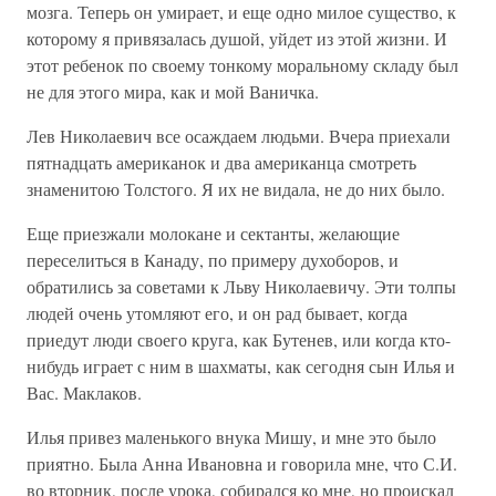
мозга. Теперь он умирает, и еще одно милое существо, к
которому я привязалась душой, уйдет из этой жизни. И
этот ребенок по своему тонкому моральному складу был
не для этого мира, как и мой Ваничка.
Лев Николаевич все осаждаем людьми. Вчера приехали
пятнадцать американок и два американца смотреть
знаменитою Толстого. Я их не видала, не до них было.
Еще приезжали молокане и сектанты, желающие
переселиться в Канаду, по примеру духоборов, и
обратились за советами к Льву Николаевичу. Эти толпы
людей очень утомляют его, и он рад бывает, когда
приедут люди своего круга, как Бутенев, или когда кто-
нибудь играет с ним в шахматы, как сегодня сын Илья и
Вас. Маклаков.
Илья привез маленького внука Мишу, и мне это было
приятно. Была Анна Ивановна и говорила мне, что С.И.
во вторник, после урока, собирался ко мне, но проискал