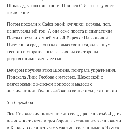
Шоколад, угощение, гости. Пришел С.И. и сразу внес
оживление.
Потом поехали к Сафоновой: купчихи, наряды, поп,
ненатуральный тон. А она сама проста и симпатична.
Потом поехали к моей милой Варечке Нагорновой.
Низменная среда, она как алмаз светится, жара, шум,
теснота и старательные разговоры со стороны
родственников жены ее сына.
Вечером поучила этюд Шопена, поиграла упражнения.
Приехала Лина Глебова с матерью, Шаховской с
разговорами о женском вопросе и малаец с
англичанином. Очень озабочена концертом для приюта.
5 и 6 декабря
Лев Николаевич пишет письмо государю с просьбой дать
возможность женам духоборов, выселившихся с прочими
в Канаду, соединиться с мужьями, сосланными в Якутск