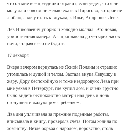
что он мне все праздники отравит, если уедет, что я не
могу да и совсем не желаю ехать в Пирогово, которое не
люблю, а хочу ехать к внукам, к Илье, Андрюше, Леве.
Лев Николаевич упорно и холодно молчал. Это новая,
убийственная манера. А я проплакала до четырех часов
ночи, стараясь его не будить.
17 декабря
Вчера вечером вернулась из Ясной Поляны и страшно
утомилась и душой и телом. Застала внука Левушку в
жару, Дору беспокойную и тоже нездоровую; Лева при
мне уехал в Петербург, где купил дом, и очень грустно
было видеть беспокойство матери над день и ночь
стонущим и жалующимся ребенком.
Два дня уплачивала за прежние поденные работы,
вписывала в книгу, проверяла счета. Потом ходила по
хозяйству. Везде борьба с народом, воровство, столь