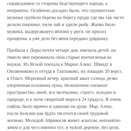
справедливое со стороны бедствующего народа, а
неприятно. Особенно досадно было, что грумантские
мужики срубили березы на берегу пруда, где мы так часто
делали пикники, пили чай и удили рыбу. Жалко было
мужика, выдергавшего яблони у риги, он просил
прощенья, а уже дело без меня передано уряднику.
Пробыла у Доры почти четыре дня, нянчила детей, но
тяжело мне переживать свои старые впечатленья на
внуках. Из Ясной поехала к Марии Алекс. Шмидт в
Овсянниково и оттуда в Таптыково, на лошадях 20 верст,
к Ольге. Морозный вечер, красный закат солнца, резко
очерченная половина луны, бесконечное снежное
пространство, иней, все молчаливо, строго, холодно в
природе, и к ночи свирепый мороз в 24 градуса. Я очень
озябла, было мрачно и одиноко на душе. Map. Алекс.
после болезни как будто тяготится своей трудовой
жизнью. Молодой Абрикосов живет аскетом, непонятно
зачем и для чего именно тут, в чужой деревне, без цели,