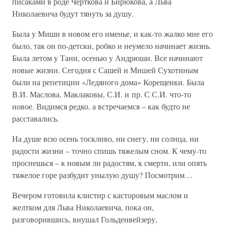
писаками в роде Черткова и Бирюкова, а Льва
Николаевича будут тянуть за душу.
Была у Миши в новом его именье, и как-то жалко мне его
было, так он по-детски, робко и неумело начинает жизнь.
Была летом у Тани, осенью у Андрюши. Все начинают
новые жизни. Сегодня с Сашей и Мишей Сухотиным
были на репетиции «Ледяного дома» Корещенки. Была
В.И. Маслова, Маклаковы, С.И. и пр. С С.И. что-то
новое. Видимся редко, а встречаемся – как будто не
расставались.
На душе всю осень тоскливо, ни снегу, ни солнца, ни
радости жизни – точно спишь тяжелым сном. К чему-то
проснешься – к новым ли радостям, к смерти, или опять
тяжелое горе разбудит унылую душу? Посмотрим…
Вечером готовила клистир с касторовым маслом и
желтком для Льва Николаевича, пока он,
разговорившись, внушал Гольденвейзеру,