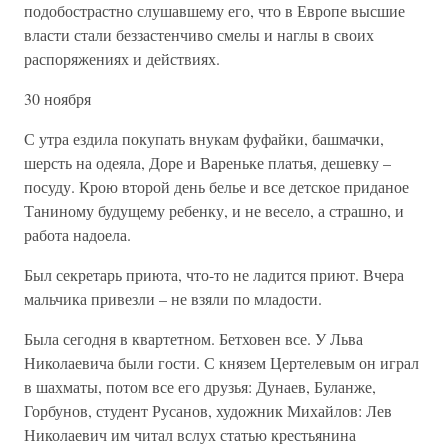
подобострастно слушавшему его, что в Европе высшие
власти стали беззастенчиво смелы и наглы в своих
распоряжениях и действиях.
30 ноября
С утра ездила покупать внукам фуфайки, башмачки,
шерсть на одеяла, Доре и Вареньке платья, дешевку –
посуду. Крою второй день белье и все детское приданое
Таниному будущему ребенку, и не весело, а страшно, и
работа надоела.
Был секретарь приюта, что-то не ладится приют. Вчера
мальчика привезли – не взяли по младости.
Была сегодня в квартетном. Бетховен все. У Льва
Николаевича были гости. С князем Цертелевым он играл
в шахматы, потом все его друзья: Дунаев, Буланже,
Горбунов, студент Русанов, художник Михайлов: Лев
Николаевич им читал вслух статью крестьянина