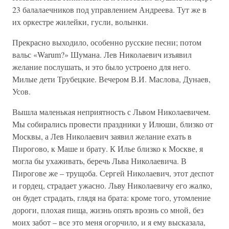
23 балалаечников под управлением Андреева. Тут же в
их оркестре жилейки, гусли, волынки.
Прекрасно выходило, особенно русские песни; потом
вальс «Warum?» Шумана. Лев Николаевич изъявил
желание послушать, и это было устроено для него.
Милые дети Трубецкие. Вечером В.И. Маслова, Дунаев,
Усов.
Вышла маленькая неприятность с Львом Николаевичем.
Мы собирались провести праздники у Илюши, близко от
Москвы, а Лев Николаевич заявил желание ехать в
Пирогово, к Маше и брату. К Илье близко к Москве, я
могла бы ухаживать, беречь Льва Николаевича. В
Пирогове же – трущоба. Сергей Николаевич, этот деспот
и гордец, страдает ужасно. Льву Николаевичу его жалко,
он будет страдать, глядя на брата: кроме того, утомление
дороги, плохая пища, жизнь опять врознь со мной, без
моих забот – все это меня огорчило, и я ему высказала,