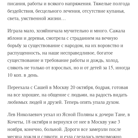
писания, работы и всякого напряжения. Тяжелые полгода
бездействия, бесцельного лечения, отсутствие купанья,
света, умственной жизни…
Играла мало, хозяйничала мучительно и много. Сажала
яблони и деревья, смотрела с страданием на вечную
борьбу за существование с народом, на их воровство и
распущенность, на наше несправедливое, богатое
существование и требование работы и дождь, холод,
слякоть не только от взрослых, но и от детей за 15, иногда
10 коп. в день.
Переехала с Сашей в Москву 20 октября, бодрая, готовая
на все хорошее, на общение с людьми, на радость видать
любимых людей и друзей. Теперь опять упала духом.
Лев Николаевич уехал из Ясной Поляны к дочери Тане, в
Кочеты, 18 октября и вернулся от нее в Москву уже 3
ноября, конечно, больной. Дороги все замерзли после
месяца дождя и слякоти, и езда сделалась невозможно