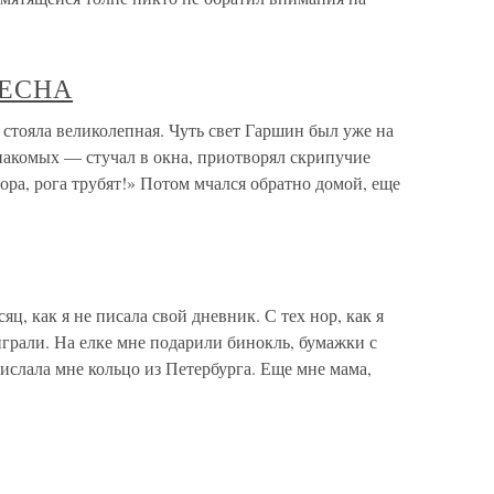
ВЕСНА
ояла великолепная. Чуть свет Гаршин был уже на
знакомых — стучал в окна, приотворял скрипучие
пора, рога трубят!» Потом мчался обратно домой, еще
яц, как я не писала свой дневник. С тех нор, как я
играли. На елке мне подарили бинокль, бумажки с
рислала мне кольцо из Петербурга. Еще мне мама,