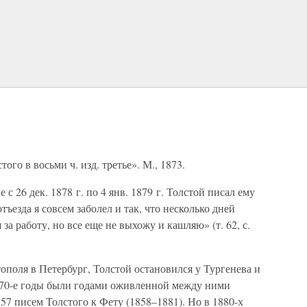
ого в восьми ч. изд. третье». М., 1873.
 с 26 дек. 1878 г. по 4 янв. 1879 г. Толстой писал ему
тъезда я совсем заболел и так, что несколько дней
за работу, но все еще не выхожу и кашляю» (т. 62, с.
стополя в Петербург, Толстой остановился у Тургенева и
0-70-е годы были годами оживленной между ними
57 писем Толстого к Фету (1858–1881). Но в 1880-х