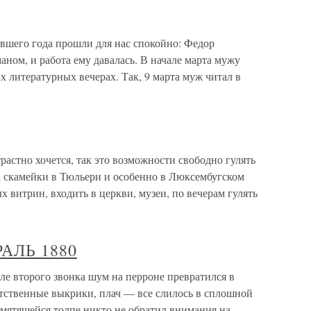
ившего года прошли для нас спокойно: Федор
ном, и работа ему давалась. В начале марта мужу
х литературных вечерах. Так, 9 марта муж читал в
трастно хочется, так это возможности свободно гулять
на скамейки в Тюльери и особенно в Люксембугском
х витрин, входить в церкви, музеи, по вечерам гулять
АЛЬ 1880
второго звонка шум на перроне превратился в
тственные выкрики, плач — все слилось в сплошной
сумятящейся толпе никто не обратил внимания на