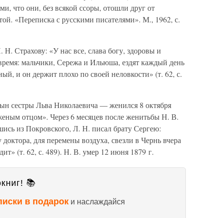
ми, что они, без всякой ссоры, отошли друг от
той. «Переписка с русскими писателями». М., 1962, с.
. Н. Страхову: «У нас все, слава богу, здоровы и
 время: мальчики, Сережа и Ильюша, ездят каждый день
й, и он держит плохо по своей неловкости» (т. 62, с.
ын сестры Льва Николаевича — женился 8 октября
аженым отцом». Через 6 месяцев после женитьбы Н. В.
шись из Покровского, Л. Н. писал брату Сергею:
 доктора, для перемены воздуха, свезли в Чернь вчера
т» (т. 62, с. 489). Н. В. умер 12 июня 1879 г.
книг! 📚
писки в подарок
и наслаждайся