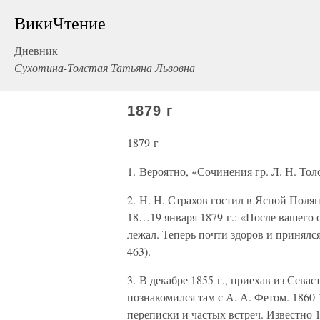
ВикиЧтение
Дневник
Сухотина-Толстая Татьяна Львовна
1879 г
1879 г
1. Вероятно, «Сочинения гр. Л. Н. Толст
2. Н. Н. Страхов гостил в Ясной Поляне
18…19 января 1879 г.: «После вашего о
лежал. Теперь почти здоров и принялся 
463).
3. В декабре 1855 г., приехав из Сева
познакомился там с А. А. Фетом. 186
переписки и частых встреч. Известно 1