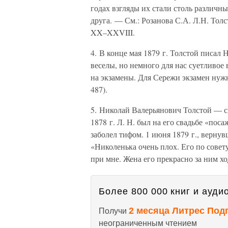
годах взгляды их стали столь различны
друга. — См.: Розанова С.А. Л.Н. Толс
XX–XXVIII.
4. В конце мая 1879 г. Толстой писал Н
веселы, но немного для нас суетливое
на экзамены. Для Сережи экзамен нужны
487).
5. Николай Валерьянович Толстой — с
1878 г. Л. Н. был на его свадьбе «пос
заболел тифом. 1 июня 1879 г., вернув
«Николенька очень плох. Его по совету
при мне. Жена его прекрасно за ним ходи
Более 800 000 книг и аудио
2 месяца Литрес Под
Получи
неограниченным чтением