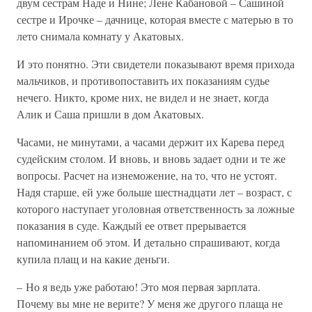
двум сестрам Наде и Нине; Лене Кабановой – Сашиной
сестре и Ирочке – дачнице, которая вместе с матерью в то
лето снимала комнату у Акатовых.
И это понятно. Эти свидетели показывают время прихода
мальчиков, и противопоставить их показаниям судье
нечего. Никто, кроме них, не видел и не знает, когда
Алик и Саша пришли в дом Акатовых.
Часами, не минутами, а часами держит их Карева перед
судейским столом. И вновь, и вновь задает одни и те же
вопросы. Расчет на изнеможение, на то, что не устоят.
Надя старше, ей уже больше шестнадцати лет – возраст, с
которого наступает уголовная ответственность за ложные
показания в суде. Каждый ее ответ прерывается
напоминанием об этом. И детально спрашивают, когда
купила плащ и на какие деньги.
– Но я ведь уже работаю! Это моя первая зарплата.
Почему вы мне не верите? У меня же другого плаща не