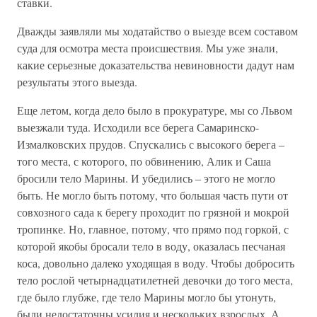
ставки.
Дважды заявляли мы ходатайство о выезде всем составом
суда для осмотра места происшествия. Мы уже знали,
какие серьезные доказательства невиновности дадут нам
результаты этого выезда.
Еще летом, когда дело было в прокуратуре, мы со Львом
выезжали туда. Исходили все берега Самаринско-
Измалковских прудов. Спускались с высокого берега –
того места, с которого, по обвинению, Алик и Саша
бросили тело Марины. И убедились – этого не могло
быть. Не могло быть потому, что большая часть пути от
совхозного сада к берегу проходит по грязной и мокрой
тропинке. Но, главное, потому, что прямо под горкой, с
которой якобы бросали тело в воду, оказалась песчаная
коса, довольно далеко уходящая в воду. Чтобы добросить
тело рослой четырнадцатилетней девочки до того места,
где было глубже, где тело Марины могло бы утонуть,
были недостаточны усилия и нескольких взрослых. А