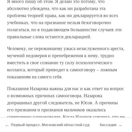
Я много пишу об этом. Я делаю это потому, что
абсолютно убеждена, что как ни разработана эта
проблема теорией права, как ни декларируется во всех
учебниках, что на признание нельзя безоговорочно
полагаться, но в подавляющем большинстве случаев эти
правильные слова остаются декларацией.
Человеку, не пережившему ужаса незаслуженного ареста,
мучений недоверия и пренебрежения к нему, трудно
вместить в свое сознание ту силу психологического
коллапса, который приводит к самооговору – ложным
показаниям на самого себя.
Показания Назарова важны для нас и как ответ на вопрос
о возможных причинах самооговора. Назарова
допрашивал другой следователь, не Юсов. А причины
его признания и признания мальчиков оказались
совершенно одинаковыми. Когда Назаров говорил, что не
виноват, ему не верили – ведь он уже ранее был судим за
←
→
Первый процесс. Московский областной суд
Кассация
изнасилование. Каждую его попытку доказать