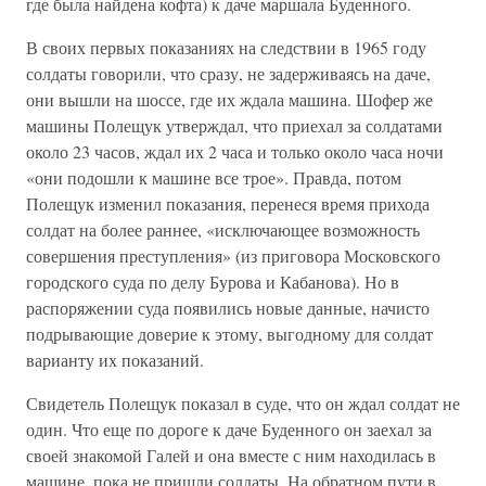
где была найдена кофта) к даче маршала Буденного.
В своих первых показаниях на следствии в 1965 году
солдаты говорили, что сразу, не задерживаясь на даче,
они вышли на шоссе, где их ждала машина. Шофер же
машины Полещук утверждал, что приехал за солдатами
около 23 часов, ждал их 2 часа и только около часа ночи
«они подошли к машине все трое». Правда, потом
Полещук изменил показания, перенеся время прихода
солдат на более раннее, «исключающее возможность
совершения преступления» (из приговора Московского
городского суда по делу Бурова и Кабанова). Но в
распоряжении суда появились новые данные, начисто
подрывающие доверие к этому, выгодному для солдат
варианту их показаний.
Свидетель Полещук показал в суде, что он ждал солдат не
один. Что еще по дороге к даче Буденного он заехал за
своей знакомой Галей и она вместе с ним находилась в
машине, пока не пришли солдаты. На обратном пути в