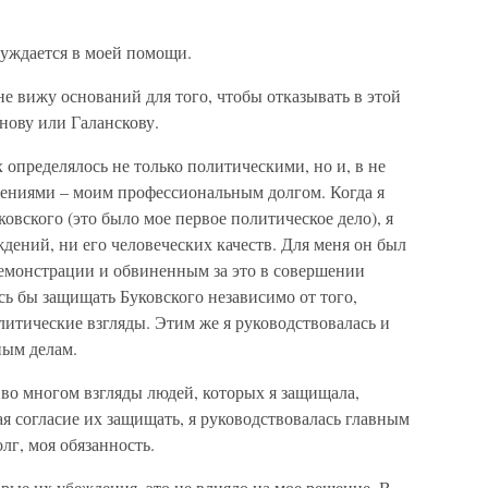
нуждается в моей помощи.
 не вижу оснований для того, чтобы отказывать в этой
ову или Галанскову.
 определялось не только политическими, но и, в не
ениями – моим профессиональным долгом. Когда я
овского (это было мое первое политическое дело), я
ждений, ни его человеческих качеств. Для меня он был
емонстрации и обвиненным за это в совершении
сь бы защищать Буковского независимо от того,
олитические взгляды. Этим же я руководствовалась и
ным делам.
 во многом взгляды людей, которых я защищала,
ая согласие их защищать, я руководствовалась главным
олг, моя обязанность.
торые их убеждения, это не влияло на мое решение. В