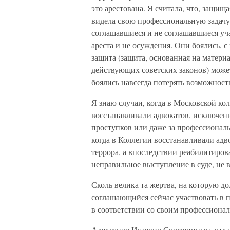
это арестована. Я считала, что, защищ
видела свою профессиональную задачу),
соглашавшиеся и не соглашавшиеся уча
ареста и не осуждения. Они боялись, 
защита (защита, основанная на материа
действующих советских законов) может
боялись навсегда потерять возможност
Я знаю случаи, когда в Московской ко
восстанавливали адвокатов, исключен
проступков или даже за профессиональ
когда в Коллегии восстанавливали адв
террора, а впоследствии реабилитиро
неправильное выступление в суде, не 
Сколь велика та жертва, на которую д
соглашающийся сейчас участвовать в
в соответствии со своим профессионал
Александр Исаевич Солженицын, отказ