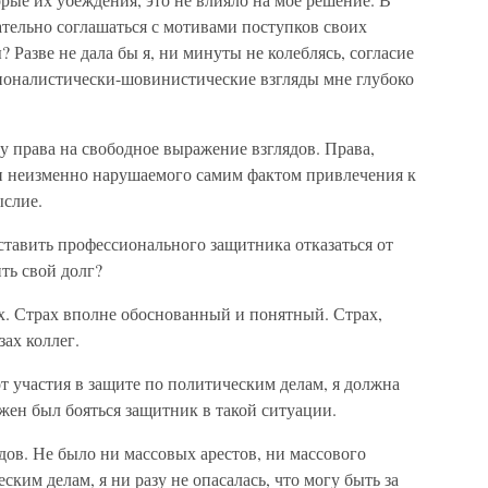
зательно соглашаться с мотивами поступков своих
 Разве не дала бы я, ни минуты не колеблясь, согласие
ционалистически-шовинистические взгляды мне глубоко
ту права на свободное выражение взглядов. Права,
и неизменно нарушаемого самим фактом привлечения к
ыслие.
ставить профессионального защитника отказаться от
ть свой долг?
ах. Страх вполне обоснованный и понятный. Страх,
зах коллег.
от участия в защите по политическим делам, я должна
лжен был бояться защитник в такой ситуации.
одов. Не было ни массовых арестов, ни массового
ким делам, я ни разу не опасалась, что могу быть за