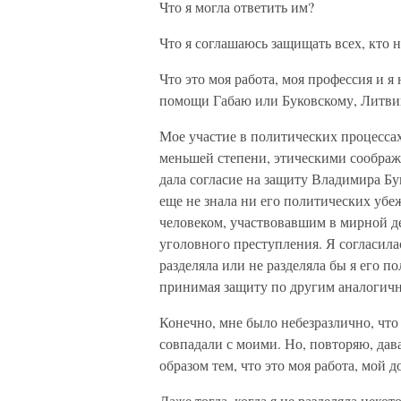
Что я могла ответить им?
Что я соглашаюсь защищать всех, кто 
Что это моя работа, моя профессия и я
помощи Габаю или Буковскому, Литвин
Мое участие в политических процессах
меньшей степени, этическими соображ
дала согласие на защиту Владимира Бук
еще не знала ни его политических убе
человеком, участвовавшим в мирной д
уголовного преступления. Я согласила
разделяла или не разделяла бы я его п
принимая защиту по другим аналогич
Конечно, мне было небезразлично, что
совпадали с моими. Но, повторяю, дав
образом тем, что это моя работа, мой д
Даже тогда, когда я не разделяла неко