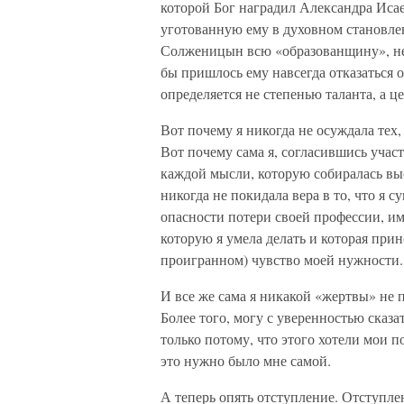
которой Бог наградил Александра Исае
уготованную ему в духовном становлен
Солженицын всю «образованщину», не 
бы пришлось ему навсегда отказаться о
определяется не степенью таланта, а ц
Вот почему я никогда не осуждала тех,
Вот почему сама я, согласившись учас
каждой мысли, которую собиралась выс
никогда не покидала вера в то, что я 
опасности потери своей профессии, им
которую я умела делать и которая при
проигранном) чувство моей нужности.
И все же сама я никакой «жертвы» не 
Более того, могу с уверенностью сказа
только потому, что этого хотели мои п
это нужно было мне самой.
А теперь опять отступление. Отступлен