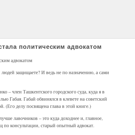
 стала политическим адвокатом
еским адвокатом
х людей защищаете? И ведь не по назначению, а сами
ко – член Ташкентского городского суда, куда я в
лью Габая. Габай обвинялся в клевете на советский
. (Его делу посвящена глава в этой книге.)
учше лавочников – это куда доходнее и, главное,
щ по консультации, старый опытный адвокат.