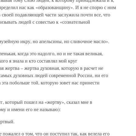
пределил нас как «образованщину». И я не спорю с ним
в своей подавляющей части заслужила почти все, что
ризывать людей с совестью к «сознательной
 музейную икру, но апельсины, но сливочное масло».
енькая, когда это надолго, но и не такая великая,
ого я знала и кто составлял мой круг
я жертва – жертва духовная, которую в расчет не
самых духовных людей современной России, ни его
 эта побольше той, которую зовет нас принести
г, который пошел на «жертву», сказал мне в
му и имени его не называю):
ертвый.
 пожалел о том, что он поступил так, как велела его