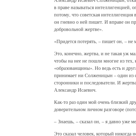
в праве называться интеллигенцией, о
потому, что советская интеллигенция 
он гневно о ней пишет. И вправе он п
добровольной жертве».
«Придется потерять, – пишет он, – не
Это, конечно, жертва, и не такая уж мал
чтобы на нее не пошли многие из тех, к
«образованщины». Но ведь есть и друга
принимает ни Солженицын – один из 
сторонники и последователи. И жертва
Александр Исаевич.
Как-то раз один мой очень близкий дру
доверительном личном разговоре (пото
– Знаешь, – сказал он, – я давно уже м
Это сказал человек, который никогда не