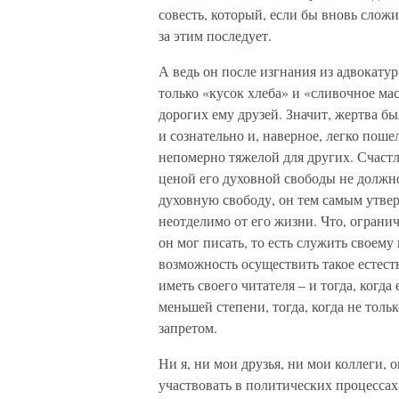
совесть, который, если бы вновь сложил
за этим последует.
А ведь он после изгнания из адвокат
только «кусок хлеба» и «сливочное мас
дорогих ему друзей. Значит, жертва б
и сознательно и, наверное, легко пош
непомерно тяжелой для других. Счаст
ценой его духовной свободы не должно
духовную свободу, он тем самым утверж
неотделимо от его жизни. Что, ограни
он мог писать, то есть служить своему
возможность осуществить такое естест
иметь своего читателя – и тогда, когд
меньшей степени, тогда, когда не толь
запретом.
Ни я, ни мои друзья, ни мои коллеги, 
участвовать в политических процессах,