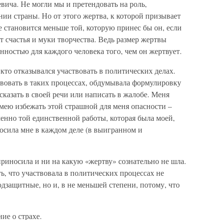
вича. Не могли мы и претендовать на роль,
ии страны. Но от этого жертва, к которой призывает
становится меньше той, которую принес бы он, если
т счастья и муки творчества. Ведь размер жертвы
енностью для каждого человека того, чем он жертвует.
 кто отказывался участвовать в политических делах.
твовать в таких процессах, обдумывала формулировку
казать в своей речи или написать в жалобе. Меня
сумею избежать этой страшной для меня опасности –
енно той единственной работы, которая была моей,
носила мне в каждом деле (в выигранном и
приносила и ни на какую «жертву» сознательно не шла.
ть, что участвовала в политических процессах не
одзащитные, но и, в не меньшей степени, потому, что
ие о страхе.