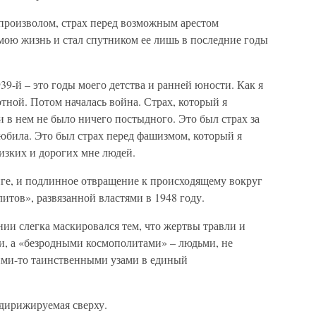
произволом, страх перед возможным арестом
мою жизнь и стал спутником ее лишь в последние годы
39-й – это годы моего детства и ранней юности. Как я
отной. Потом началась война. Страх, который я
и в нем не было ничего постыдного. Это был страх за
любила. Это был страх перед фашизмом, который я
лизких и дорогих мне людей.
ниге, и подлинное отвращение к происходящему вокруг
итов», развязанной властями в 1948 году.
ии слегка маскировался тем, что жертвы травли и
и, а «безродными космополитами» – людьми, не
ми-то таинственными узами в единый
 дирижируемая сверху.