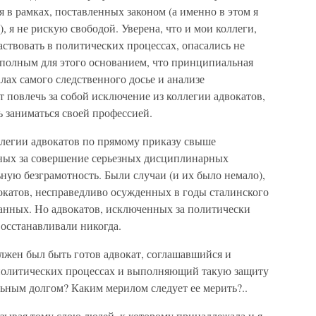
ая в рамках, поставленных законом (а именно в этом я
 я не рискую свободой. Уверена, что и мои коллеги,
ствовать в политических процессах, опасались не
с полным для этого основанием, что принципиальная
лах самого следственного досье и анализе
 повлечь за собой исключение из коллегии адвокатов,
ь заниматься своей профессией.
ллегии адвокатов по прямому приказу свыше
ных за совершение серьезных дисциплинарных
ную безграмотность. Были случаи (и их было немало),
окатов, несправедливо осужденных в годы сталинского
ванных. Но адвокатов, исключенных за политически
восстанавливали никогда.
олжен был быть готов адвокат, соглашавшийся и
 политических процессах и выполняющий такую защиту
ьным долгом? Каким мерилом следует ее мерить?..
ывая тому слою людей, к которому принадлежала и я,