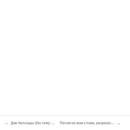
←
→
Две баллады (На тему моей прерванной исторической работы)
Песни на мои слова, разрешенные к исполнению на сцене лагерного клуба