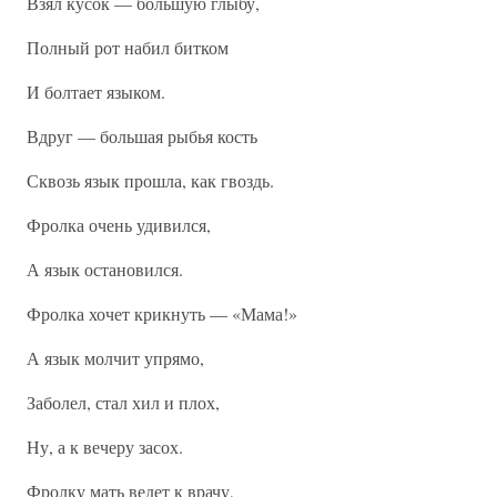
Взял кусок — большую глыбу,
Полный рот набил битком
И болтает языком.
Вдруг — большая рыбья кость
Сквозь язык прошла, как гвоздь.
Фролка очень удивился,
А язык остановился.
Фролка хочет крикнуть — «Мама!»
А язык молчит упрямо,
Заболел, стал хил и плох,
Ну, а к вечеру засох.
Фролку мать ведет к врачу,