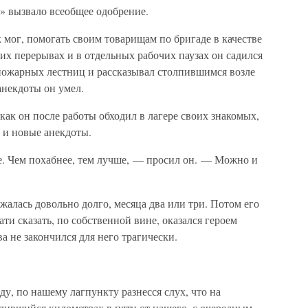
» вызвало всеобщее одобрение.
 мог, помогать своим товарищам по бригаде в качестве
их перерывах и в отдельных рабочих паузах он садился
 пожарных лестниц и рассказывал столпившимся возле
анекдоты он умел.
к как он после работы обходил в лагере своих знакомых,
 и новые анекдоты.
. Чем похабнее, тем лучше, — просил он. — Можно и
жалась довольно долго, месяца два или три. Потом его
тати сказать, по собственной вине, оказался героем
ва не закончился для него трагически.
у, по нашему лагпункту разнесся слух, что на
дившийся километрах в пяти от нашего, с очередным