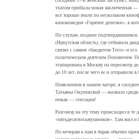
этапом прибыла новая заключенная — 
все хорошо знали по нескольким кино
кинокомедия «Горячие денечки», в кот
По слухам, позднее подтвердившимся,
(Иркутская область), где отбывала дв
связях с самим «бандитом Тито» и е
политическим деятелем Поповичем. По
этапирована в Москву на пересмотр де
до 10 лет, после чего ее и отправили в
Появлением в нашем лагере, в соседн
Татьяны Окуневской — вызвало среди
никак — сенсация!
Разговор на эту тему происходил в те 
«пятьдесятвосьмушников». Там жил и 
По вечерам к нам в барак обычно прих
насчет очередных слухов — «параш» 