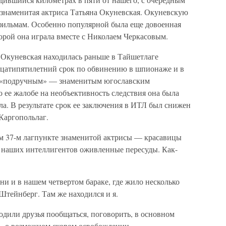
знаменитая актриса Татьяна Окуневская. Окуневскую
фильмам. Особенно популярной была еще довоенная
орой она играла вместе с Николаем Черкасовым.
 Окуневская находилась раньше в Тайшетлаге
адцатипятилетний срок по обвинению в шпионаже и в
го «подручным» — знаменитым югославским
 ее жалобе на необъективность следствия она была
ла. В результате срок ее заключения в ИТЛ был снижен
 Каргопольлаг.
ем 37-м лагпункте знаменитой актрисы — красавицы
 наших интеллигентов оживленные пересуды. Как-
дни и в нашем четвертом бараке, где жило несколько
Штейнберг. Там же находился и я.
одили друзья пообщаться, поговорить, в основном
— о возможном скором освобождении.