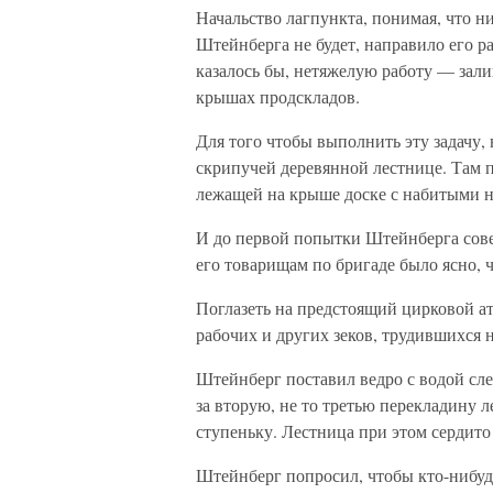
Начальство лагпункта, понимая, что ни
Штейнберга не будет, направило его р
казалось бы, нетяжелую работу — зали
крышах продскладов.
Для того чтобы выполнить эту задачу,
скрипучей деревянной лестнице. Там п
лежащей на крыше доске с набитыми н
И до первой попытки Штейнберга сове
его товарищам по бригаде было ясно, 
Поглазеть на предстоящий цирковой ат
рабочих и других зеков, трудившихся н
Штейнберг поставил ведро с водой сле
за вторую, не то третью перекладину л
ступеньку. Лестница при этом сердито
Штейнберг попросил, чтобы кто-нибудь