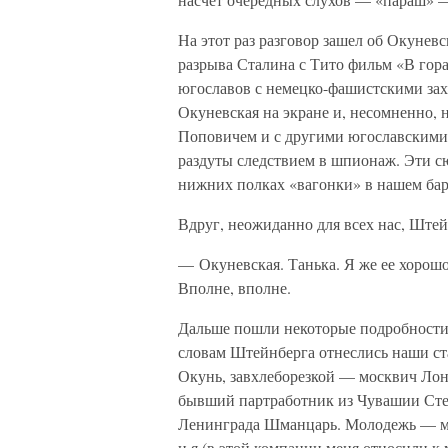
На этот раз разговор зашел об Окунев
разрыва Сталина с Тито фильм «В гор
югославов с немецко-фашистскими зах
Окуневская на экране и, несомненно, н
Поповичем и с другими югославскими
раздуты следствием в шпионаж. Эти сю
нижних полках «вагонки» в нашем бар
Вдруг, неожиданно для всех нас, Штей
— Окуневская. Танька. Я же ее хорош
Вполне, вполне.
Дальше пошли некоторые подробности 
словам Штейнберга отнеслись наши с
Окунь, завхлеборезкой — москвич Лон
бывший партработник из Чувашии Сте
Ленинграда Шманцарь. Молодежь — м
и я (в этой компании меня относили к