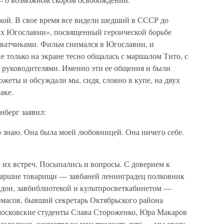
ской. В свое время все видели шедший в СССР до
ах Югославии», посвященный героической борьбе
ватчиками. Фильм снимался в Югославии, и
е только на экране тесно общалась с маршалом Тито, с
 руководителями. Именно эти ее общения и были
жеты и обсуждали мы, сидя, словно в купе, на двух
аке.
нберг заявил:
о знаю. Она была моей любовницей. Она ничего себе.
их встреч. Посыпались и вопросы. С доверием к
таршие товарищи — завбаней ленинградец полковник
дон, завбиблиотекой и культпросветкабинетом —
масов, бывший секретарь Октябрьского района
осковские студенты Слава Стороженко, Юра Макаров
 молодежи, несмотря на мои тридцать лет) — мы сразу