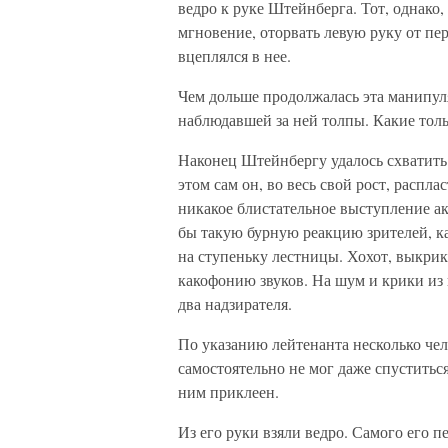
ведро к руке Штейнберга. Тот, однако,
мгновение, оторвать левую руку от пер
вцеплялся в нее.
Чем дольше продолжалась эта манипуля
наблюдавшей за ней толпы. Какие толь
Наконец Штейнбергу удалось схватить
этом сам он, во весь свой рост, распл
никакое блистательное выступление ак
бы такую бурную реакцию зрителей, к
на ступеньку лестницы. Хохот, выкрик
какофонию звуков. На шум и крики из
два надзирателя.
По указанию лейтенанта несколько чел
самостоятельно не мог даже спуститьс
ним приклеен.
Из его руки взяли ведро. Самого его п