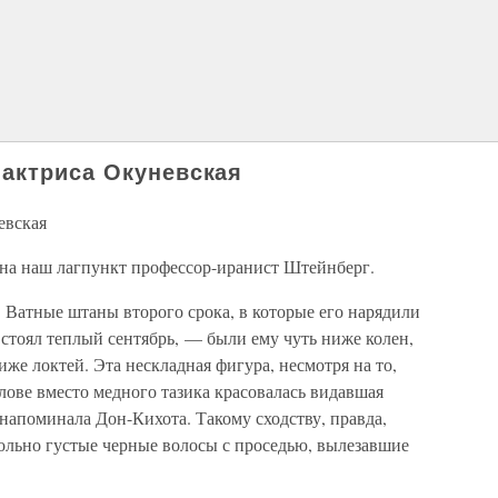
актриса Окуневская
евская
на наш лагпункт профессор-иранист Штейнберг.
. Ватные штаны второго срока, в которые его нарядили
 стоял теплый сентябрь, — были ему чуть ниже колен,
иже локтей. Эта нескладная фигура, несмотря на то,
олове вместо медного тазика красовалась видавшая
 напоминала Дон-Кихота. Такому сходству, правда,
ольно густые черные волосы с проседью, вылезавшие