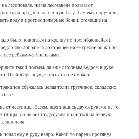
 на лесоповале, ни на лесозаводе пользы от
аботать на продовольственную базу. Там ему поручили,
вать воду в противопожарные бочки, стоявшие на
 надо было подняться на крышу по прогибающейся и
редстояло добраться до стоящей на ее гребне бочки по
а нее рейками-ступеньками.
ршить такой подъем, да еще с полным ведром в руке,
что Штейнберг осуществить это не сможет.
тракцион сбежалась целая толпа грузчиков, складских
а базе.
ва от лестницы. Затем, вцепившись двумя руками не то
естницы, он не без труда сумел подняться на первую
 заскрипела.
 подал ему в руку ведро. Какой-то парень протянул