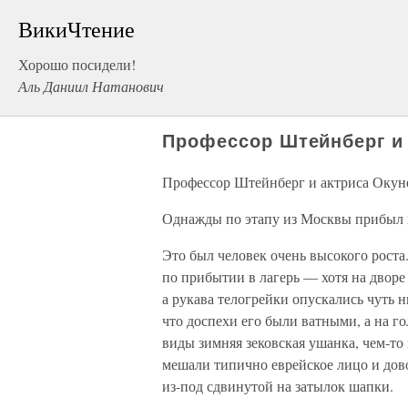
ВикиЧтение
Хорошо посидели!
Аль Даниил Натанович
Профессор Штейнберг и 
Профессор Штейнберг и актриса Окун
Однажды по этапу из Москвы прибыл 
Это был человек очень высокого роста
по прибытии в лагерь — хотя на дворе
а рукава телогрейки опускались чуть н
что доспехи его были ватными, а на г
виды зимняя зековская ушанка, чем-то
мешали типично еврейское лицо и дов
из-под сдвинутой на затылок шапки.