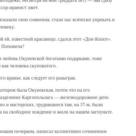
ссор-иранист лжет.
казали свои сомнения, стали нас всячески упрекать и
ловеку.
й ей, известной красавице, сдался этот «Дон-Кихот».
а Поповича?
л любовь Окуневской богатыми подарками, тоже
 как человека скуповатого.
о вранье, как следует его разыграв.
котором была Окуневская, почти что на его
разделение Каргопольлага — железнодорожное депо.
о и мастерских, трудившиеся там, на 37-м, были
 на свободное хождение и жили на нашем лагпункте.
рошим почерком, написал коллективно сочиненное