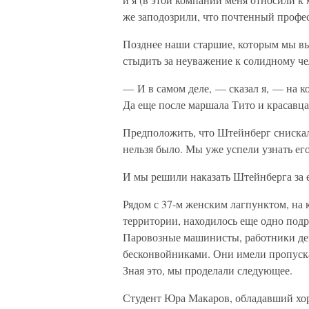
же заподозрили, что почтенный профе
Позднее наши старшие, которым мы выс
стыдить за неуважение к солидному че
— И в самом деле, — сказал я, — на ко
Да еще после маршала Тито и красавц
Предположить, что Штейнберг сниска
нельзя было. Мы уже успели узнать его
И мы решили наказать Штейнберга за ег
Рядом с 37-м женским лагпунктом, на 
территории, находилось еще одно под
Паровозные машинисты, работники деп
бесконвойниками. Они имели пропуска
Зная это, мы проделали следующее.
Студент Юра Макаров, обладавший хо