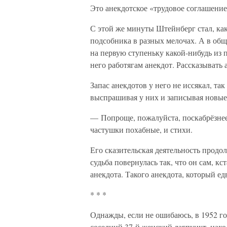
Это анекдотское «трудовое соглашение
С этой же минуты Штейнберг стал, как
подсобника в разных мелочах. А в общ
на первую ступеньку какой-нибудь из
него работягам анекдот. Рассказывать 
Запас анекдотов у него не иссякал, та
выспрашивая у них и записывая новые
— Попроще, пожалуйста, поскабрёзнее
частушки похабные, и стихи.
Его сказительская деятельность продол
судьба повернулась так, что он сам, кс
анекдота. Такого анекдота, который ед
* * *
Однажды, если не ошибаюсь, в 1952 год
соседний 37-й женский лагпункт, нахо