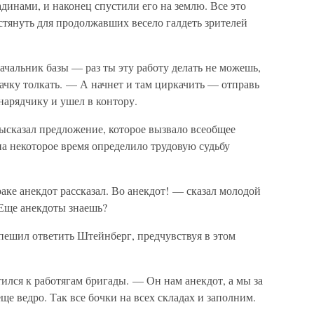
инами, и наконец спустили его на землю. Все это
стянуть для продолжавших весело галдеть зрителей
ачальник базы — раз ты эту работу делать не можешь,
ачку толкать. — А начнет и там циркачить — отправь
нарядчику и ушел в контору.
ысказал предложение, которое вызвало всеобщее
а некоторое время определило трудовую судьбу
аке анекдот рассказал. Во анекдот! — сказал молодой
Еще анекдоты знаешь?
ешил ответить Штейнберг, предчувствуя в этом
ился к работягам бригады. — Он нам анекдот, а мы за
ще ведро. Так все бочки на всех складах и заполним.