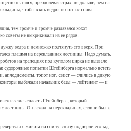
 тщетно пытался, преодолевая страх, не дольше, чем на
екладины, чтобы взять ведро, но тотчас снова
ция, тем громче и громче раздавался хохот
ко советы не выкрикивали из ее рядов.
 дужку ведра и немножко подтянуть его вверх. При
астался плашмя на перекладинах лестницы. Надо думать,
робатов на трапециях под куполом цирка не вызвало
ак судорожные попытки Штейнберга нормально встать
и, аплодисменты, топот ног, свист — слились в дикую
 конторы выбежали начальник базы — лейтенант — и
овек взялись спасать Штейнберга, который
я с лестницы. Он лежал на перекладинах, словно был к
еревернули с живота на спину, снизу подперли его зад,