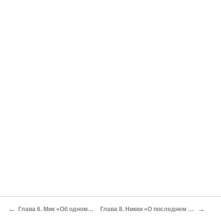
←
→
Глава 6. Мик «Об одном замечательном приключении, касающемся таких фантастических существ, как привидения, пришельцы и психиатры»
Глава 8. Никки «О последнем приключении, которое случается с нашим несчастным героем, и о других тягостных событиях, необходимых для ясного понимания этой истории»