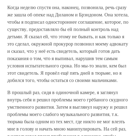
Когда неделю спустя она, наконец, позвонила, речь сразу
же зашла об опеке над Диланом и Брэндоном. Она хотела,
чтобы я подписал одностороннее соглашение, которое, по
существу, предоставляло бы ей полный контроль над
детьми. Я сказал ей, что этому не бывать, и как только я
это сделал, окружной прокурор позвонил моему адвокату
и сказал, что у неё есть свидетель, который готов дать
показания о том, что я выпивал, нарушив тем самым
условия испытательного срока. Но мы-то знали, кем был
этот свидетель. Я провёл ещё пять дней в тюрьме, но я
добился того, чтобы остаться со своими мальчиками.
В прошлый раз, сидя в одиночной камере, я заглянул
внутрь себя и решил проблемы моего грёбаного скудного
умственного развития. Затем я выглянул наружу и решил
проблемы моего слабого музыкального развития, т.к.
тюрьма была одним из тех мест, где никто не мог влезть
мне в голову и начать мною манипулировать. На сей раз,
я использовал время пребывания в одиночке, чтобы