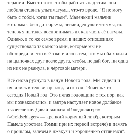
терапии. Вместо того, чтобы работать над этим, она
любила ставить ультиматумы, что-то вроде, "Я не могу
быть с тобой, когда ты пьян". Маленький мальчик,
которым я был до тюрьмы, ненавидел ультиматумы, но
теперь я пытался воспринимать их как часть её натуры.
Однако, в то же самое время, в наших отношениях
существовало так много мин, которые мы не
обезвредили, что всё закончилось тем, что мы оба ходили
на цыпочках друг возле друга, чтобы, не дай бог, ни одна
из них не рванула, к чёртовой матери.
Всё снова рухнуло в канун Нового года. Мы сидели и
пялились в телевизор, когда я сказал, "Знаешь что,
сегодня Новый год. Это пятая годовщина с тех пор, как
мы познакомились, и завтра наступает новое долбаное
тысячелетие. Давай выпьем «Гольдшлягера»
(«Goldschlager» — крепкий коричный ликёр, которым
Памела угостила Томми при их первой встрече) в память
о прошлом, залезем в джакузи и хорошенько оттянемся".