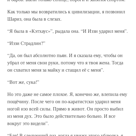
Как только мы возвратились к цивилизации, я позвонил
Шариз, она была в слезах.
“Я была в «Кэтхаус»”, рыдала она. “И Иззи ударил меня”.
“Иззи Страдлин?”
“Да, он был абсолютно пьян. И я сказала ему, чтобы он
убрал от меня свои руки, потому что я твоя жена. Тогда
он схватил меня за майку и стащил её с меня”.
“Вот же, сука!”
Но это даже не самое плохое. Я, конечно же, влепила ему
пощёчину. После чего он по-каратистски ударил меня
ногой изо всей силы. Прямо в живот. Он просто выбил
из меня дух. Это было действительно больно. И все
вокруг это видели”.
“Бля! В следующий раз, когда я увижу этого ублюдка, я