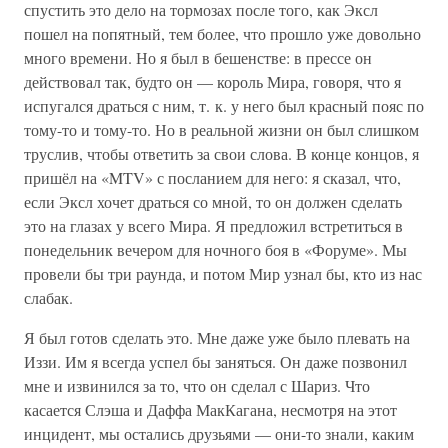
спустить это дело на тормозах после того, как Эксл
пошел на попятный, тем более, что прошло уже довольно
много времени. Но я был в бешенстве: в прессе он
действовал так, будто он — король Мира, говоря, что я
испугался драться с ним, т. к. у него был красный пояс по
тому-то и тому-то. Но в реальной жизни он был слишком
труслив, чтобы ответить за свои слова. В конце концов, я
пришёл на «MTV» с посланием для него: я сказал, что,
если Эксл хочет драться со мной, то он должен сделать
это на глазах у всего Мира. Я предложил встретиться в
понедельник вечером для ночного боя в «Форуме». Мы
провели бы три раунда, и потом Мир узнал бы, кто из нас
слабак.
Я был готов сделать это. Мне даже уже было плевать на
Иззи. Им я всегда успел бы заняться. Он даже позвонил
мне и извинился за то, что он сделал с Шариз. Что
касается Слэша и Даффа МакКагана, несмотря на этот
инцидент, мы остались друзьями — они-то знали, каким