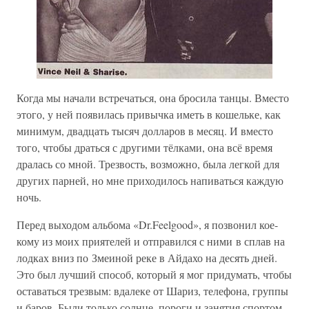
Когда мы начали встречаться, она бросила танцы. Вместо
этого, у ней появилась привычка иметь в кошельке, как
минимум, двадцать тысяч долларов в месяц. И вместо
того, чтобы драться с другими тёлками, она всё время
дралась со мной. Трезвость, возможно, была легкой для
других парней, но мне приходилось напиваться каждую
ночь.
Перед выходом альбома «Dr.Feelgood», я позвонил кое-
кому из моих приятелей и отправился с ними в сплав на
лодках вниз по Змеиной реке в Айдахо на десять дней.
Это был лучший способ, который я мог придумать, чтобы
оставаться трезвым: вдалеке от Шариз, телефона, группы
и баров. Были только солнце, пороги и занятия спортом.