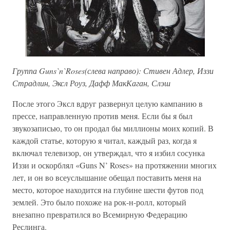
Группа Guns`n`Roses(слева направо): Стивен Адлер, Иззи
Страдлин, Эксл Роуз, Дафф МакКаган, Слэш
После этого Эксл вдруг развернул целую кампанию в
прессе, направленную против меня. Если бы я был
звукозаписью, то он продал бы миллионы моих копий. В
каждой статье, которую я читал, каждый раз, когда я
включал телевизор, он утверждал, что я избил сосунка
Иззи и оскорблял «Guns N’ Roses» на протяжении многих
лет, и он во всеуслышание обещал поставить меня на
место, которое находится на глубине шести футов под
землей. Это было похоже на рок-н-ролл, который
внезапно превратился во Всемирную Федерацию
Реслинга.