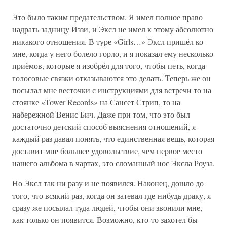
Это было таким предательством. Я имел полное право
надрать задницу Иззи, и Эксл не имел к этому абсолютно
никакого отношения. В туре «Girls…» Эксл пришёл ко
мне, когда у него болело горло, и я показал ему несколько
приёмов, которые я изобрёл для того, чтобы петь, когда
голосовые связки отказываются это делать. Теперь же он
посылал мне весточки с инструкциями для встречи то на
стоянке «Tower Records» на Сансет Стрип, то на
набережной Венис Бич. Даже при том, что это был
достаточно детский способ выяснения отношений, я
каждый раз давал понять, что единственная вещь, которая
доставит мне большее удовольствие, чем первое место
нашего альбома в чартах, это сломанный нос Эксла Роуза.
Но Эксл так ни разу и не появился. Наконец, дошло до
того, что всякий раз, когда он затевал где-нибудь драку, я
сразу же посылал туда людей, чтобы они звонили мне,
как только он появится. Возможно, кто-то захотел бы