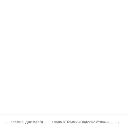
←
→
Глава 6. Док МаКги «Менеджер с горестной радостью говорит “адью” своим неисправимым подопечным»
Глава 8. Томми «Подобно отважным улиссам[75] , приплывшим домой с войны, наши герои обнаруживают, что высшие силы условились считать их поропавшими в море»