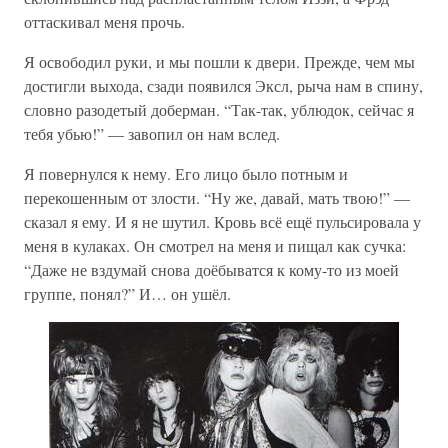
оттаскивал меня прочь.
Я освободил руки, и мы пошли к двери. Прежде, чем мы
достигли выхода, сзади появился Эксл, рыча нам в спину,
словно разодетый доберман. “Так-так, ублюдок, сейчас я
тебя убью!” — завопил он нам вслед.
Я повернулся к нему. Его лицо было потным и
перекошенным от злости. “Ну же, давай, мать твою!” —
сказал я ему. И я не шутил. Кровь всё ещё пульсировала у
меня в кулаках. Он смотрел на меня и пищал как сучка:
“Даже не вздумай снова доёбыватся к кому-то из моей
группе, понял?” И… он ушёл.