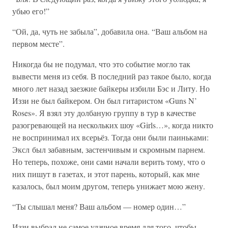
убью его!”
“Ой, да, чуть не забыла”, добавила она. “Ваш альбом на
первом месте”.
Никогда бы не подумал, что это событие могло так
вывести меня из себя. В последний раз такое было, когда
много лет назад заезжие байкеры избили Бэс и Литу. Но
Иззи не был байкером. Он был гитаристом «Guns N’
Roses». Я взял эту долбаную группу в тур в качестве
разогревающей на нескольких шоу «Girls…», когда никто
не воспринимал их всерьёз. Тогда они были паиньками:
Эксл был забавным, застенчивым и скромным парнем.
Но теперь, похоже, они сами начали верить тому, что о
них пишут в газетах, и этот парень, который, как мне
казалось, был моим другом, теперь унижает мою жену.
“Ты слышал меня? Ваш альбом — номер один…”
Иззи выбрал не самое удачное время для того, чтобы