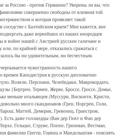
ае за Россию - против Германии? Уверены ли вы, что
 фамилиями совершенно свободны от влияния той
ангерманством и которая проявляет такой
 соседстве с Балтийским краем? Мне кажется, вне
я подвергать даже вернейших из наших инородцев
 в войне нашей с Австрией русские галичане и
 или, по крайней мере, отказались сражаться с
азалось бы ни удивительным, ни бесчестным.
счерпывается чужестранность нашего
 со времен Каподистрия в русскую дипломатию
пуло, Возили, Персиани, Челебидаки, Маврокордато,
узы {Бертрен, Термен, Жерве, Броссе, Гроссе, Домье,
ько меньше итальянцев (Муссури, Висконти, Кристи,
 довольно много скандинавов (Грен, Норгрен, Голи,
, Ларош, Маттей, Демерик, Гревениц, Гранстром,
. Есть даже голландцы (Ван дер Гюхт и Фан дер
 Лерхе, Гельцке, Струве, Поппе, Грюнман, Вестман,
ия фамилии Грегер, Горвиц и Мандельштам - пояснять