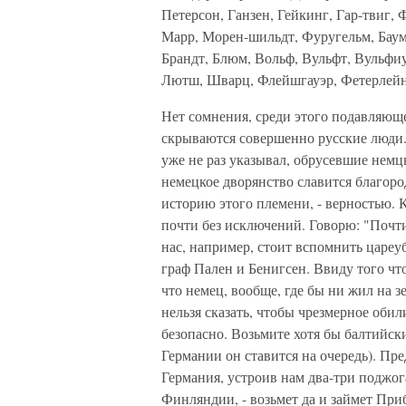
Петерсон, Ганзен, Гейкинг, Гар-твиг, 
Марр, Морен-шильдт, Фуругельм, Баум
Брандт, Блюм, Вольф, Вульфт, Вульфиу
Лютш, Шварц, Флейшгауэр, Фетерлейн
Нет сомнения, среди этого подавляющ
скрываются совершенно русские люди.
уже не раз указывал, обрусевшие немц
немецкое дворянство славится благор
историю этого племени, - верностью. 
почти без исключений. Говорю: "Почти
нас, например, стоит вспомнить цареуб
граф Пален и Бенигсен. Ввиду того что
что немец, вообще, где бы ни жил на з
нельзя сказать, чтобы чрезмерное оби
безопасно. Возьмите хотя бы балтийски
Германии он ставится на очередь). Пр
Германия, устроив нам два-три поджога
Финляндии, - возьмет да и займет При