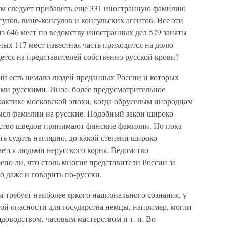
ям следует прибавить еще 331 иностранную фамилию
улов, вице-консулов и консульских агентов. Все эти
з 646 мест по ведомству иностранных дел 529 заняты
ых 117 мест известная часть приходится на долю
ется на представителей собственно русской крови?
й есть немало людей преданных России и которых
ыми русскими. Иное, более предусмотрительное
рактике московской эпохи, когда обруселым инородцам
ысл фамилии на русские. Подобный закон широко
ество шведов принимают финские фамилии. Но пока
сть судить наглядно, до какой степени широко
вается людьми нерусского корня. Ведомство
но ли, что столь многие представители России за
о даже и говорить по-русски.
 требует наиболее яркого национального сознания, у
шой опасности для государства немцы, например, могли
адоводством, часовым мастерством и т. п. Во