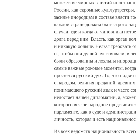
множестве мирных занятий иностранц
России, как скромные культуртрегеры,
засилье инородцам в составе власти го
каждой стране должна быть строго на
случаи, где и когда от чиновника потр
долга перед ним. Власть, как орган в
и никакую больше. Нельзя требовать от
п., чтобы они душой чувствовали, в че
были образованны и лояльны инородцы
самые важные роковые моменты, когда 
проснется русский дух. То, что подвиг
с народом, религия преданий, древних к
понимающего русский язык и часто со
недостает нашей дипломатии, а, может
которого всякое народное представите
парламенте, как в суде и администрац
личность, которая и есть национальнос
Из всех ведомств национальность всего