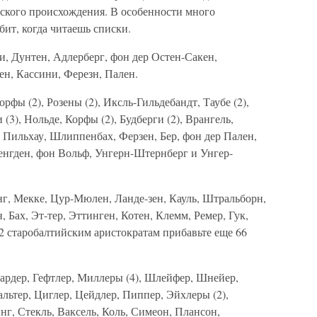
сского происхождения. В особенности много
бит, когда читаешь списки.
и, Дунтен, Адлерберг, фон дер Остен-Сакен,
ен, Кассини, Ферезн, Пален.
фы (2), Розены (2), Иксль-Гильдебандт, Таубе (2),
3), Нольде, Корфы (2), Будберги (2), Врангель,
Пильхау, Шлиппенбах, Ферзен, Бер, фон дер Пален,
нгден, фон Вольф, Унгерн-Штернберг и Унгер-
г, Мекке, Цур-Мюлен, Ланде-зен, Кауль, Штральборн,
, Бах, Эт-тер, Эттинген, Котен, Клемм, Ремер, Гук,
2 старобалтийским аристократам прибавьте еще 66
 Гардер, Гефтлер, Миллеры (4), Шлейфер, Шнейер,
альтер, Циглер, Цейдлер, Пиппер, Эйхлеры (2),
нг, Стекль, Ваксель, Коль, Симеон, Плансон,