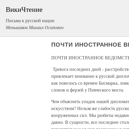
ВикиЧтение
Письма к русской нации
Меньшиков Михаил Осипович
ПОЧТИ ИНОСТРАННОЕ 
ПОЧТИ ИНОСТРАННОЕ ВЕДОМС
Тревога последних дней - расстройств
привлекает внимание к русской диплом
как повелось со времен Бисмарка, лов
слонов и ферзей у Певческого моста.
Чем объяснить упадок нашей дипломати
искусством? Нельзя же слабость русс
вооруженных сил. Мы разбиты недавно,
давно. В сущности, все последнее сто
поразительные из них рассказаны в зап