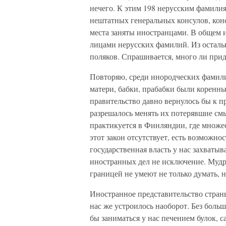
нечего. К этим 198 нерусским фамили
нештатных генеральных консулов, конс
места заняты иностранцами. В общем и
лицами нерусских фамилий. Из остальн
поляков. Спрашивается, много ли прид
Повторяю, среди инородческих фамили
матери, бабки, прабабки были коренн
правительство давно вернулось бы к п
разрешалось менять их потерявшие см
практикуется в Финляндии, где множ
этот закон отсутствует, есть возможно
государственная власть у нас захваты
иностранных дел не исключение. Мудре
границей не умеют не только думать, н
Иностранное представительство страны
нас же устроилось наоборот. Без боль
бы заниматься у нас печением булок, с