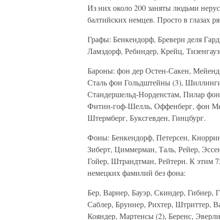
Из них около 200 заняты людьми неру
балтийских немцев. Просто в глазах ря
Графы: Бенкендорф, Бреверн деля Гард
Ламздорф, Ребиндер, Крейц, Тизенгауз
Бароны: фон дер Остен-Сакен, Мейендор
Сталь фон Гольдштейны (3), Шиллинги (
Стандершельд-Норденстам, Пилар фон 
Фитин-гоф-Шелль, Оффенберг, фон Ме
Штермберг, Буксгевден, Гинцбург.
Фоны: Бенкендорф, Петерсен, Кноррин
Зиберт, Циммерман, Таль, Рейер, Эссен
Гойер, Штрандтман, Рейтерн. К этим 7
немецких фамилий без фона:
Бер, Варнер, Бауэр, Скиндер, Гибнер,
Саблер, Бруннер, Рихтер, Штриттер, В
Кояндер, Мартенсы (2), Беренс, Эверли