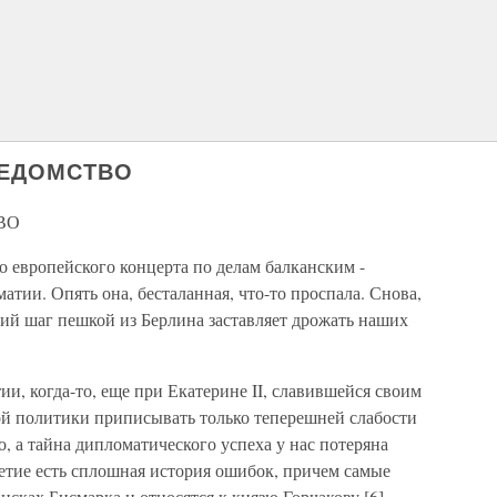
ВЕДОМСТВО
ТВО
о европейского концерта по делам балканским -
атии. Опять она, бесталанная, что-то проспала. Снова,
кий шаг пешкой из Берлина заставляет дрожать наших
и, когда-то, еще при Екатерине II, славившейся своим
кой политики приписывать только теперешней слабости
 а тайна дипломатического успеха у нас потеряна
летие есть сплошная история ошибок, причем самые
исках Бисмарка и относятся к князю Горчакову [6].