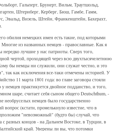
Фольборт, Гальперт, Брунерт, Вильм, Траутшольд,
гартен, Штернберг, Керберг, Бюш, Гамбе, Гамм,
с, Эвальд, Визель, Штейн, Франкенштейн, Бахерахт,
.
его обилия немецких имен есть такие, под которыми
 Многие из названных немцев - православные. Как я
ы нередко лучшие у нас патриоты. Сверх того,
одной чертой, проходящей через всю двухтысячелетнюю
Кому бы немцы ни служили, они служат честно, и это
", так как исключения все-таки отмечены историей. У
ийство 11 марта 1801 года: во главе заговора стояли
 у немцев практикуется двойное подданство, и того,
емном шаре, считает себя сыном общего Deutschthum, -
лие необруселых немцев было государственно
й вопрос (кстати, промелькнуло известие, что в
едположим "невозможный" (будто бы) случай, что
 с разных концов - на Дальнем Востоке, в Турции, в
балтийский край. Уверены ли вы, что потомки