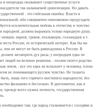
ы и инородцы оказывают существенные услуги
 насадители так называемой цивилизации. Но давать
сударственной - это гибельная ошибка. Власть в
циональной, ибо совершенно невозможно предугадать
ебуется исключительная любовь к отечеству и чувство
оли народной, должна выражать только народную душу,
 немцев, евреев, греков, итальянцев, голландцев и т.
м честь России, ее исторический интерес. Как бы ни
, они не могут не быть равнодушны к России. В
должен заговорить дух расы, у инородцев едва ли
ает людей на великие решения, - поэзия своего родства
ак земля, - все это едва ли вспыхнет у человека, плохо
всем не понимающего русское чувство. Не таланта
 быть, лишь того горячего инстинкта народности, без
льство фальшиво и бессильно. В дипломатии, как в
ии, прежде всего нужна личность, государственная
ть.
 необходимее там, где народ сталкивается с соседями и