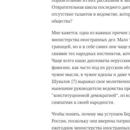
Отвратительная школа последнего дает 
отсутствие талантов в ведомстве, котор
общества?
Мне кажется, одна из важных причин э
министерства иностранных дел. Мало т
границей, но и в себе самих они чаще 
связями тех народных инстинктов, ко
Чаще всего наши дипломаты нерусские 
фамилии, как часто под их русским об
чужие мысли, в чужие идеалы и даже 
Шувалов [7] выражал свое молитвенно
нынешние руководители ведомства пр
"конституционной демократией", из все
симпатиях к своей народности.
Чтобы понять, почему мы уступаем Бе
России, поскольку они вверены патрио
ежегодник министерства иностранных д