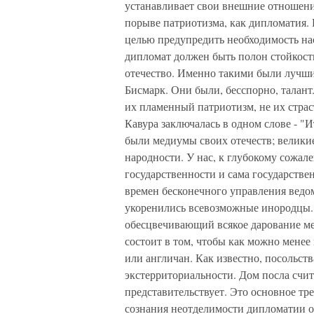
устанавливает свои внешние отношения
порыве патриотизма, как дипломатия. 
целью предупредить необходимость нас
дипломат должен быть полон стойкости
отечество. Именно такими были лучшие
Бисмарк. Они были, бесспорно, талантл
их пламенный патриотизм, не их страс
Кавура заключалась в одном слове - "
были медиумы своих отечеств; велики
народности. У нас, к глубокому сожал
государственности и сама государстве
времен бесконечного управления ведо
укоренились всевозможные инородцы.
обесцвечивающий всякое дарование ме
состоит в том, чтобы как можно менее
или англичан. Как известно, посольст
экстерриториальности. Дом посла счит
представительствует. Это основное тр
сознания неотделимости дипломатии от