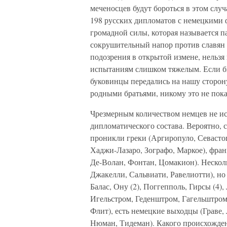
меченосцев будут бороться в этом случ
198 русских дипломатов с немецкими
громадной силы, которая называется п
сокрушительный напор против славян в
подозрения в открытой измене, нельз
испытаниям слишком тяжелым. Если бы
буковинцы передались на нашу сторону
родными братьями, никому это не пок
Чрезмерным количеством немцев не и
дипломатического состава. Вероятно,
проникли греки (Аргиропуло, Севасто
Хаджи-Лазаро, Зографо, Маркое), франц
Де-Волан, Фонтан, Цомакион). Нескол
Джакелли, Сальвиати, Равелиотти), но
Балас, Ону (2), Поггепполь, Гирсы (4)
Игельстром, Геденштром, Гагельштром)
Флит), есть немецкие выходцы (Граве,
Нюман, Тидеман). Какого происхожден