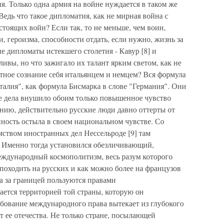
. Только одна армия на войне нуждается в таком же
Ведь что такое дипломатия, как не мирная война с
тоящих войн? Если так, то не меньше, чем воин,
, героизма, способности отдать, если нужно, жизнь за
 дипломаты истекшего столетия - Кавур [8] и
ивы, но что зажигало их талант ярким светом, как не
тное сознание себя итальянцем и немцем? Вся формула
Италия", как формула Бисмарка в слове "Германия". Они
е дела внушило обоим только повышенное чувство
ению, действительно русские люди давно оттерты от
нность остыла в своем национальном чувстве. Со
мством иностранных дел Нессельроде [9] там
 Именно тогда установился обезличивающий,
ждународный космополитизм, весь разум которого
 походить на русских и как можно более на французов
ва за границей пользуются правами
ается территорией той страны, которую он
ебование международного права вытекает из глубокого
 ее отечества. Не только стране, посылающей