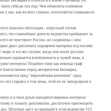
знать себя до сих пор. Чем объяснить плачевное
ое у нас, как во всех странах, пополняется сливками из
того опасного бесплодия - нерусский состав
ого, что главнейшие деятели ведомства пребывают за
всего не чувствуют России, не соединены с нею
торые дают дипломату ощущение материка под ногами.
люди; в тех же случаях, когда они носят русские
личьем скрывается влюбленность в чужой язык, в
чужие интересы! Подобно тому как некогда граф
е благоговение перед авторитетом Бисмарка,
еклоняются пред "европейским режимом", пред
х сил стараясь о том лишь, чтоб их не заподозрили в
рлину и в чьих руках находятся мировые интересы
тизму и таланту дипломатии, достаточно просмотреть
ел. Штатных мест за границей в этом ведомстве 315.