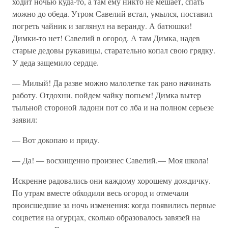
ходит ночью куда-то, а там ему никто не мешает, спать
можно до обеда. Утром Савелий встал, умылся, поставил
погреть чайник и заглянул на веранду. А батюшки!
Димки-то нет! Савелий в огород. А там Димка, надев
старые дедовы рукавицы, старательно копал свою грядку.
У деда защемило сердце.
— Милый! Да разве можно малолетке так рано начинать
работу. Отдохни, пойдем чайку попьем! Димка вытер
тыльной стороной ладони пот со лба и на полном серьезе
заявил:
— Вот докопаю и приду.
— Да! — восхищенно произнес Савелий.— Моя школа!
Искренне радовались они каждому хорошему дождичку.
По утрам вместе обходили весь огород и отмечали
происшедшие за ночь изменения: когда появились первые
соцветия на огурцах, сколько образовалось завязей на