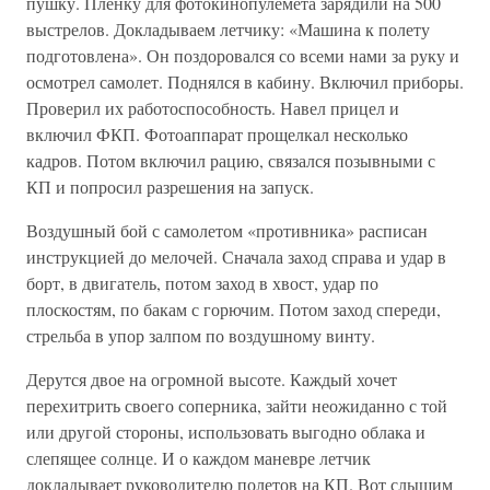
пушку. Пленку для фотокинопулемета зарядили на 500
выстрелов. Докладываем летчику: «Машина к полету
подготовлена». Он поздоровался со всеми нами за руку и
осмотрел самолет. Поднялся в кабину. Включил приборы.
Проверил их работоспособность. Навел прицел и
включил ФКП. Фотоаппарат прощелкал несколько
кадров. Потом включил рацию, связался позывными с
КП и попросил разрешения на запуск.
Воздушный бой с самолетом «противника» расписан
инструкцией до мелочей. Сначала заход справа и удар в
борт, в двигатель, потом заход в хвост, удар по
плоскостям, по бакам с горючим. Потом заход спереди,
стрельба в упор залпом по воздушному винту.
Дерутся двое на огромной высоте. Каждый хочет
перехитрить своего соперника, зайти неожиданно с той
или другой стороны, использовать выгодно облака и
слепящее солнце. И о каждом маневре летчик
докладывает руководителю полетов на КП. Вот слышим