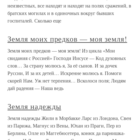
неизвестных, все находят и находят на полях сражений, в
братских могилах и в одиночных вокруг бывших
госпиталей. Сколько еще
Земля моих предков — моя земля!
Земля моих предков — моя земля! Из цикла «Мои
свидания с Россией» Господи Иисусе — Код духовных
слов… За страну молюсь я, За её сынов. И за дочек
Руссии, И за их детей… Искренне молюсь я. Помоги
скорей Нам. Уж нет терпения… Всколоси поля; Людям
дай радения — Наша ведь
Земля надежды
Земля надежды Жили в Морбакке Ларс из Лондона, Свен
из Парижа, Магнус из Вены, Юхан из Праги, Пер из
Берлина, Олле из Маггебюсетера, конюх да парнишка-