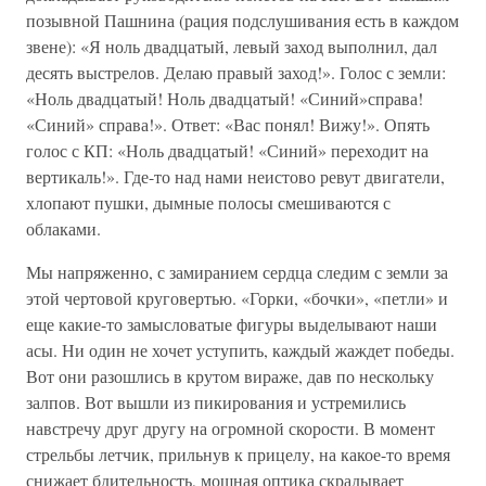
позывной Пашнина (рация подслушивания есть в каждом
звене): «Я ноль двадцатый, левый заход выполнил, дал
десять выстрелов. Делаю правый заход!». Голос с земли:
«Ноль двадцатый! Ноль двадцатый! «Синий»справа!
«Синий» справа!». Ответ: «Вас понял! Вижу!». Опять
голос с КП: «Ноль двадцатый! «Синий» переходит на
вертикаль!». Где-то над нами неистово ревут двигатели,
хлопают пушки, дымные полосы смешиваются с
облаками.
Мы напряженно, с замиранием сердца следим с земли за
этой чертовой круговертью. «Горки, «бочки», «петли» и
еще какие-то замысловатые фигуры выделывают наши
асы. Ни один не хочет уступить, каждый жаждет победы.
Вот они разошлись в крутом вираже, дав по нескольку
залпов. Вот вышли из пикирования и устремились
навстречу друг другу на огромной скорости. В момент
стрельбы летчик, прильнув к прицелу, на какое-то время
снижает бдительность, мощная оптика скрадывает