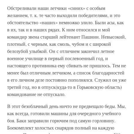
Обстреливали наши летчики «синих» с особым
желанием, т. к. те часто выходили победителями, и это
обстоятельство «наших» немножко злило. Были асы, как
в их, так и в наших рядах. К ним относился и мой
командир звена старший лейтенант Пашнин. Невысокий,
плотный, с черным, как смоль, чубом и с широкой
белозубой улыбкой. Он с отличием закончил летное
военное училище в первый послевоенный год, и
настоящего противника ему сбивать не пришлось. Тем не
менее был отличным летчиком, а список благодарностей
в его личном деле постоянно пополнялся. Служил он уже
третий год, но в отпуск(куда-то в Горьковскую область)
командование не отпускало.
В этот безоблачный день ничто не предвещало беды. Мы,
как всегда, готовили машины для очередного учебного
боя. Баки заправили горючим под самую горловину.
Боекомплект холостых снарядов полный на каждую