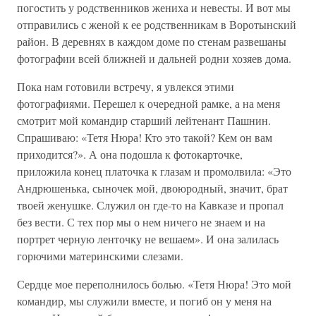
погостить у родственников жениха и невесты. И вот мы
отправились с женой к ее родственникам в Воротынский
район. В деревнях в каждом доме по стенам развешаны
фотографии всей ближней и дальней родни хозяев дома.
Пока нам готовили встречу, я увлекся этими
фотографиями. Перешел к очередной рамке, а на меня
смотрит мой командир старший лейтенант Пашнин.
Спрашиваю: «Тетя Нюра! Кто это такой? Кем он вам
приходится?». А она подошла к фотокарточке,
приложила конец платочка к глазам и промолвила: «Это
Андрюшенька, сыночек мой, двоюродный, значит, брат
твоей женушке. Служил он где-то на Кавказе и пропал
без вести. С тех пор мы о нем ничего не знаем и на
портрет черную ленточку не вешаем». И она залилась
горючими материнскими слезами.
Сердце мое переполнилось болью. «Тетя Нюра! Это мой
командир, мы служили вместе, и погиб он у меня на