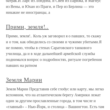
батрак.И Ларс из Лондона, и Свен из Парижа, и Магнус
из Вены, и Юхан из Праги, и Пер из Берлина — это
никакие не иностранцы, а
Прими, земля!..
Прими, земля!.. Коль уж заговорил я о павших, то скажу
и о том, как обходились со своими и чужими убитыми.Я
не помню, чтобы в стенах Саратовского танкового
училища, да и в ходе дальнейшей армейской службы
поднимался вопрос о подробностях, ритуале погребения
павших на ратном
Земля Марии
Земля Марии Представив себе глобус или карту, мы легко
вспомним, что на атлантическом берегу Америки лежат
один за другим прославленные города, в том числе и
«главный» – Нью-Йорк, и столица – Вашингтон. Есть там