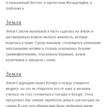
и изысканный Бостон, и прелестная Филадельфия, и
(поближе к
Земля
Земля Совсем маленькой я часто садилась на землю и
рассматривала всякую мелкую живность, которая
водилась в траве. Среди вьюнков, стелющихся длинными
запутанными нитями и сплошь усыпанных белыми
граммофончиками, отыскивала муравьев, жуков,
кузнечиков и заводила с ними
Земля
Земля Садриддин видел Бухару и нужду учащихся
медресе, но это не отвратило его от наук и желания
учиться: он стал готовиться к поездке в Бухару. Отец
предложил ему самому заработать деньги для поездки на
ученье.В саду под абрикосами была свободная земля: