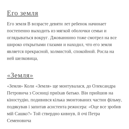
Его земля
Его земля В возрасте девяти лет ребенок начинает
постепенно выходить из мягкой оболочки семьи и
оглядываться вокруг. Джованнино тоже смотрел на все
широко открытыми глазами и находил, что его земля
является прекрасной, холмистой, спокойной. Росла на
ней шелковица,
«Земля»
«Земля» Коли «Земля» ще монтувалася, до Олександра
Петровича з Сосниці приїхав батько. Він прийшов на
кіностудію, подивився кілька змонтованих частин фільму,
подякував і запитав асистента режисера: «Оце все зробив
мій Сашко?» Той ствердно кивнув, й очі Петра
Семеновича