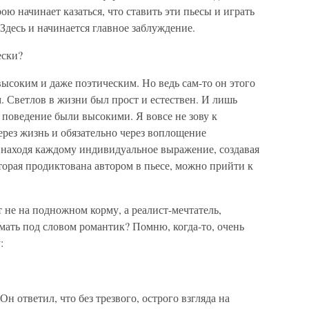
ою начинает казаться, что ставить эти пьесы и играть
Здесь и начинается главное заблуждение.
ески?
ысоким и даже поэтическим. Но ведь сам-то он этого
ом. Светлов в жизни был прост и естествен. И лишь
о поведение были высокими. Я вовсе не зову к
ерез жизнь и обязательно через воплощение
 находя каждому индивидуальное выражение, создавая
орая продиктована автором в пьесе, можно прийти к
 не на подножном корму, а реалист-мечтатель,
имать под словом романтик? Помню, когда-то, очень
:
 Он ответил, что без трезвого, острого взгляда на