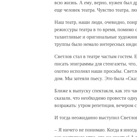
всю жизнь. А ему, верно, нужен был др
еще человек театра. Чувство театра, л
Наш театр, наши люди, очевидно, понра
режиссуры театра в то время, помимо 
талантливые и оригинальные художники
труппы было немало интересных инди
Светлов стал в театре частым гостем.
писать эпиграммы для стенгазеты, что,
охотно исполнял наши просьбы. Светл
дом. Мы затеяли пьесу. Это была «Сказ
Ближе к выпуску спектакля, как это ча
сказали, что необходимо провести одн
возражать: утром репетиция, вечером с
И тогда неожиданно выступил Светлов
– Я ничего не понимаю. Когда я иногд
как наступило утро, это же счастье! А