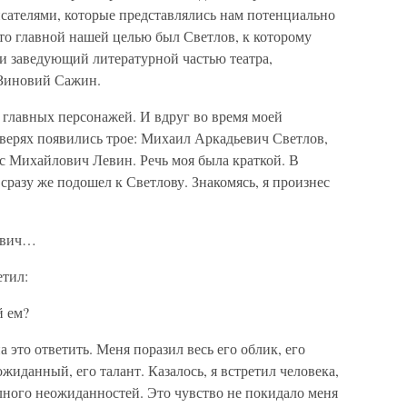
писателями, которые представлялись нам потенциально
то главной нашей целью был Светлов, к которому
и заведующий литературной частью театра,
 Зиновий Сажин.
 главных персонажей. И вдруг во время моей
верях появились трое: Михаил Аркадьевич Светлов,
 Михайлович Левин. Речь моя была краткой. В
 сразу же подошел к Светлову. Знакомясь, я произнес
ьевич…
етил:
й ем?
 это ответить. Меня поразил весь его облик, его
ожиданный, его талант. Казалось, я встретил человека,
олного неожиданностей. Это чувство не покидало меня