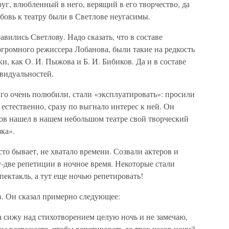
уг, влюбленный в него, верящий в его творчество, да
юбовь к театру были в Светлове неугасимы.
вились Светлову. Надо сказать, что в составе
огромного режиссера Лобанова, были такие на редкость
, как О. И. Пыжова и Б. И. Бибиков. Да и в составе
видуальностей.
 Его очень полюбили, стали «эксплуатировать»: просили
 естественно, сразу по выгнало интерес к ней. Он
ов нашел в нашем небольшом театре свой творческий
ка».
сто бывает, не хватало времени. Созвали актеров и
у-две репетиции в ночное время. Некоторые стали
пектакль, а тут еще ночью репетировать!
. Он сказал примерно следующее:
а сижу над стихотворением целую ночь и не замечаю,
 вы возражаете, чтобы репетировать до трех часов ночи?