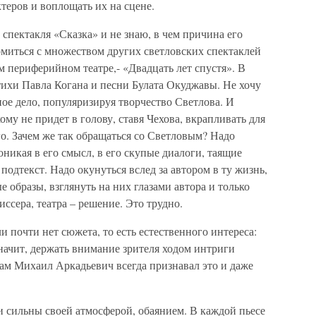
теров и воплощать их на сцене.
 спектакля «Сказка» и не знаю, в чем причина его
омиться с множеством других светловских спектаклей
м периферийном театре,- «Двадцать лет спустя». В
тихи Павла Когана и песни Булата Окуджавы. Не хочу
дное дело, популяризируя творчество Светлова. И
ому не придет в голову, ставя Чехова, вкрапливать для
го. Зачем же так обращаться со Светловым? Надо
оникая в его смысл, в его скупые диалоги, таящие
одтекст. Надо окунуться вслед за автором в ту жизнь,
 образы, взглянуть на них глазами автора и только
иссера, театра – решение. Это трудно.
ли почти нет сюжета, то есть естественного интереса:
Значит, держать внимание зрителя ходом интриги
ам Михаил Аркадьевич всегда признавал это и даже
 сильны своей атмосферой, обаянием. В каждой пьесе