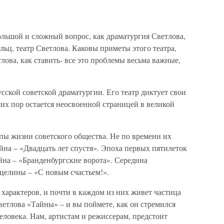
большой и сложный вопрос, как драматургия Светлова,
ольц, театр Светлова. Каковы приметы этого театра,
лова, как ставить- все это проблемы весьма важные,
сской советской драматургии. Его театр диктует свои
сих пор остается неосвоенной страницей в великой
пы жизни советского общества. Не по времени их
ойна – «Двадцать лет спустя». Эпоха первых пятилеток
йна – «Бранденбургские ворота». Середина
 целины – «С новым счастьем!».
характеров, и почти в каждом из них живет частица
ветлова «Тайны» – и вы поймете, как он стремился
еловека. Нам, артистам и режиссерам, предстоит