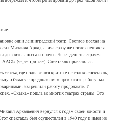
твие.
тановке один ленинградский театр. Светлов поехал на
росил Михаила Аркадьевича сразу же после спектакля
ли до зрителя пьеса и прочее. Через день телеграмма
ААС!» (через три «а»). Спектакль провалился.
ь статья, где подвергался критике не только спектакль,
альную бумагу с предложением прекратить работу над
товарищами, мы решили работу продолжать. И
пех. «Сказка» пошла во многих театрах страны. Это
 Михаил Аркадьевич вернулся к годам своей юности и
Этот спектакль был осуществлен в 1940 году и имел не