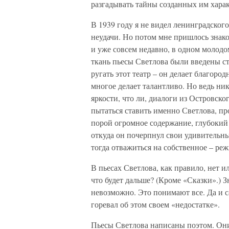
разгадывать тайны созданных им харак
В 1939 году я не видел ленинградского
неудачи. Но потом мне пришлось знак
и уже совсем недавно, в одном молодо
ткань пьесы Светлова были введены с
ругать этот театр – он делает благоро
многое делает талантливо. Но ведь ник
яркости, что ли, диалоги из Островско
пытаться ставить именно Светлова, пр
порой огромное содержание, глубокий п
откуда он почерпнул свои удивительные
тогда отважиться на собственное – реж
В пьесах Светлова, как правило, нет и
что будет дальше? (Кроме «Сказки».) 
невозможно. Это понимают все. Да и с
горевал об этом своем «недостатке».
Пьесы Светлова написаны поэтом. Они