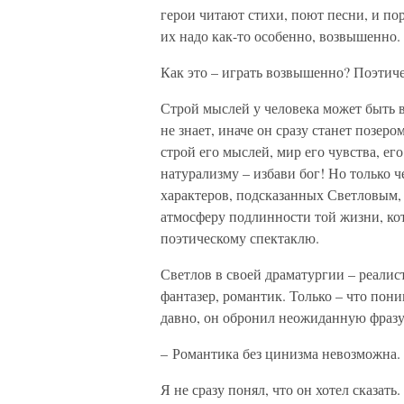
герои читают стихи, поют песни, и пор
их надо как-то особенно, возвышенно. 
Как это – играть возвышенно? Поэтич
Строй мыслей у человека может быть в
не знает, иначе он сразу станет позер
строй его мыслей, мир его чувства, ег
натурализму – избави бог! Но только ч
характеров, подсказанных Светловым,
атмосферу подлинности той жизни, кот
поэтическому спектаклю.
Светлов в своей драматургии – реалист
фантазер, романтик. Только – что пон
давно, он обронил неожиданную фразу
– Романтика без цинизма невозможна.
Я не сразу понял, что он хотел сказать.