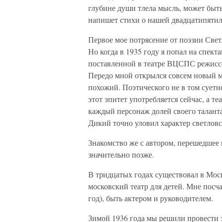
глубине души тлела мысль, может быть 
напишет стихи о нашей двадцатипятиле
Первое мое потрясение от поэзии Светл
Но когда в 1935 году я попал на спект
поставленной в театре ВЦСПС режисс
Передо мной открылся совсем новый ми
похожий. Поэтического не в том суетн
этот эпитет употребляется сейчас, а т
каждый персонаж долей своего таланта
Дикий точно уловил характер светловс
Знакомство же с автором, перешедшее
значительно позже.
В тридцатых годах существовал в Моск
московский театр для детей. Мне посча
год), быть актером и руководителем.
Зимой 1936 года мы решили провести эт