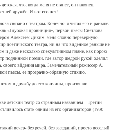
детская, что, когда меня не станет, он наконец
тней дружбе. И вот его нет!
ова связано с театром. Конечно, я читал его и раньше.
акль «Глубокая провинция», первой пьесы Светлова,
ером Алексеем Диким, меня словно перевернуло.
р поэтического театра, ни на что виденное раньше не
ом и даже несколько спекулятивном плане, как порою
еатр подлинной поэзии, где автор щедрой рукой оделил
, своего вйдения мира. Замечательный режиссер А.
кой пьесы, ее прозрачно-образную стихию.
 потом в дружбу до его кончины, произошло
ве детский театр со странным названием – Третий
стливилось стать одним из его организаторов (1930
акий вечер- без речей, без заседаний, просто веселый