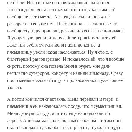
не съели. Несчастные сопровождающие пытаются
донести до меня смысл пьесы: что птицы как таковой
вообще нет, это мечта. Ага, еще не съели, перья не
разодрали, а ее уже нет! Племянница — в слезы, зачем
вообще эту дуру привели, раз она искусства не понимает.
Я упорствую, решили меня с билетершей оставить, ей
даже три рубля сунули меня пасти до конца, а
племянницу увели назад наслаждаться. Ну я стою, с
билетершей разговариваю. И показалось ей, что я вообще
сирота, поэтому она повела меня в буфет, мне дали
бесплатно бутерброд, конфету и налили лимонаду. Сразу
стало меньше жалко птицу, а про кабанчика я уже совсем
забыла.
А потом кончился спектакль. Меня передали матери, и
племянница ей нажаловалась с ходу, что я сумасшедшая.
Меня дернули оттуда, а потом еще наподдавали по
дороге. А потом мать нажаловалась бабушке, потом они
стали скандалить, как обычно, и рыдать, и уходить туда-