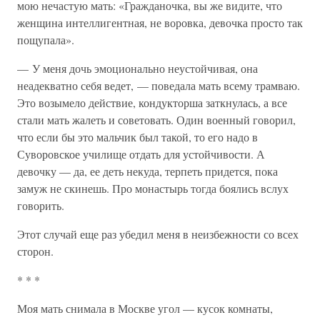
мою нечастую мать: «Гражданочка, вы же видите, что
женщина интеллигентная, не воровка, девочка просто так
пощупала».
— У меня дочь эмоционально неустойчивая, она
неадекватно себя ведет, — поведала мать всему трамваю.
Это возымело действие, кондукторша заткнулась, а все
стали мать жалеть и советовать. Один военный говорил,
что если бы это мальчик был такой, то его надо в
Суворовское училище отдать для устойчивости. А
девочку — да, ее деть некуда, терпеть придется, пока
замуж не скинешь. Про монастырь тогда боялись вслух
говорить.
Этот случай еще раз убедил меня в неизбежности со всех
сторон.
* * *
Моя мать снимала в Москве угол — кусок комнаты,