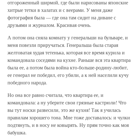
отгороженный ширмой, где были нарисованы японские
хитрые тетки в халатах и с веерами. У меня даже
фотография была — где она там сидит на диване с
друзьями и журналом. Красивая очень.
А потом она сняла комнату у генеральши на бульваре, и
меня повезли приручаться. Генеральша была старая
желтоватая худая тетенька, которая все время курила и
командовала соседями на кухне. Раньше вся эта квартира
была ее, а потом была война кто-больше-родину-любит,
ее генерал не победил, его убили, а к ней населили кучу
победного народа.
Но она все равно считала, что квартира ее, и
командовала: а ну уберите свои грязные кастрюли! Что
вы тут носки развесили, это же кухня! Так я училась
правилам хорошего тона. Мне тоже доставалось: и чулки
подтянуть, и в носу не ковырять. Ну прям точно как моя
бабушка.