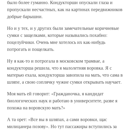
было более гуманно. Кондукторши опускали глаза и
пропускали несчастных, как на картинах передвижников
добрые барышни.
Но и у тех, и у других были замечательные коричневые
сумки с защелками, которые назывались похабно:
поцелуйчики. Очень мне хотелось их как-нибудь
потрогать и пощелкать.
Ну я как-то и потрогала в московском трамвае, а
кондукторша решила, что я малолетняя воровка. Я с
матерью ехала, кондукторша завопила на мать, что сама в
шляпе, а свою соплячку чужие сумки открывать научает.
Моя мать ей говорит: «Гражданочка, я кандидат
биологических наук и работаю в университете, разве я
похожа на воровскую мать?»
А та орет: «Все вы в шляпах, а сами воровки, щас
милицанера позову». Но тут пассажиры вступились за