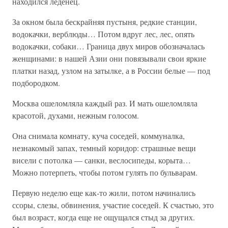
находился леденец.
За окном была бескрайняя пустыня, редкие станции,
водокачки, верблюды… Потом вдруг лес, лес, опять
водокачки, собаки… Граница двух миров обозначалась
женщинами: в нашей Азии они повязывали свои яркие
платки назад, узлом на затылке, а в России белые — под
подбородком.
Москва ошеломляла каждый раз. И мать ошеломляла
красотой, духами, нежным голосом.
Она снимала комнату, куча соседей, коммуналка,
незнакомый запах, темный коридор: страшные вещи
висели с потолка — санки, веслосипеды, корыта…
Можно потерпеть, чтобы потом гулять по бульварам.
Первую неделю еще как-то жили, потом начинались
ссоры, слезы, обвинения, участие соседей. К счастью, это
был возраст, когда еще не ощущался стыд за других.