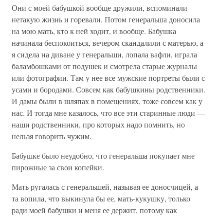
Они с моей бабушкой вообще дружили, вспоминали
нетакую жизнь и горевали. Потом генеральша доносила
на мою мать, кто к ней ходит, и вообще. Бабушка
начинала беспокоиться, вечером скандалили с матерью, а
я сидела на диване у генеральши, лопала вафли, играла
баламбошками от подушек и смотрела старые журналы
или фотографии. Там у нее все мужские портреты были с
усами и бородами. Совсем как бабушкины родственники.
И дамы были в шляпах в помещениях, тоже совсем как у
нас. И тогда мне казалось, что все эти старинные люди —
наши родственники, про которых надо помнить, но
нельзя говорить чужим.
Бабушке было неудобно, что генеральша покупает мне
пирожные за свои копейки.
Мать ругалась с генеральшей, называя ее доносчицей, а
та вопила, что выкинула бы ее, мать-кукушку, только
ради моей бабушки и меня ее держит, потому как