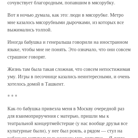
сочувствует благородным, попавшим в мясорубку.
Вот я ночью думала, как это: люди в мясорубке. Метро
мне казалось мясорубными дырочками, из которых все
выжимались толпой.
Иногда бабушка и генеральша говорили на иностранном
языке, чтобы мне не понять. Это означало, что они совсем
страшное говорят.
Жизнь там была такая сложная, что совсем непостижимая
уму. Игры в песочнице казались неинтересными, и очень
хотелось домой в Ташкент.
* * *
Как-то бабушка привезла меня в Москву очередной раз
для взаимоприручения с матерью, пришли мы к
театральной концертмейстерше (у нас вообще друзья все
культурные были), у нее был рояль, а рядом — стул на
кабаньих натуральных ножках: мех, копытца… Я легла