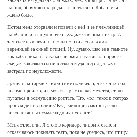
на пол, обнямши их, рыдала с полчасика. Кабанчика
жалко было.
Потом меня оторвали и повели с ней и ее племянницей
на «Синюю птицу» в очень Художественный театр. А
там свет выключили, и они пошли с огоньками
вереницей за синей птицей. Ну, думаю, щас ее в темноте,
как кабанчика, на стулья с перьями пустят или просто
съедят. Завизжала и поползла оттуда под сиденьями,
застряла по неуклюжести.
Зрители, которые в темноте не понимали, что у них под
ногами происходит, может, крыса какая мечется, стали
пугаться и возмущенно роптать. Что, мол, такое в театрах
происходит в столице? Куда милиция смотрит, если
невоспитанных сумасшедших пускают?
Меня отловили. Я стою в коридоре лицом к стене и
отказываюсь покидать театр, пока не убедюсь, что птицу