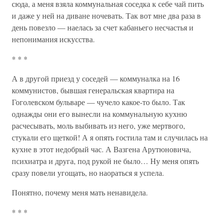
сюда, а меня взяла коммунальная соседка к себе чай пить
и даже у ней на диване ночевать. Так вот мне два раза в
день повезло — наелась за счет кабаньего несчастья и
непонимания искусства.
* * *
А в другой приезд у соседей — коммуналка на 16
коммунистов, бывшая генеральская квартира на
Гоголевском бульваре — чучело какое-то было. Так
однажды они его вынесли на коммунальную кухню
расчесывать, моль выбивать из него, уже мертвого,
стукали его щеткой! А я опять гостила там и случилась на
кухне в этот недобрый час. А Вазгена Арутюновича,
психиатра и друга, под рукой не было… Ну меня опять
сразу повели угощать, но наораться я успела.
Понятно, почему меня мать ненавидела.
* * *