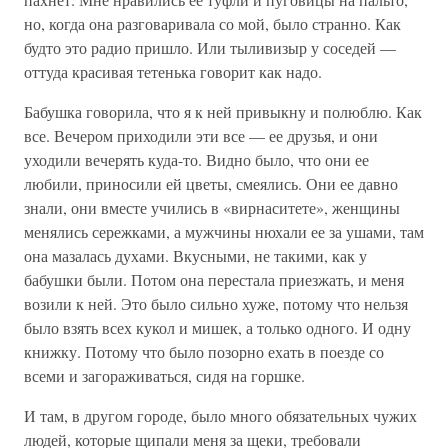
но, когда она разговаривала со мой, было странно. Как
будто это радио пришло. Или тыливизыр у соседей —
оттуда красивая тетенька говорит как надо.
Бабушка говорила, что я к ней привыкну и полюблю. Как
все. Вечером приходили эти все — ее друзья, и они
уходили вечерять куда-то. Видно было, что они ее
любили, приносили ей цветы, смеялись. Они ее давно
знали, они вместе учились в «вирнаситете», женщины
менялись сережками, а мужчины нюхали ее за ушами, там
она мазалась духами. Вкусными, не такими, как у
бабушки были. Потом она перестала приезжать, и меня
возили к ней. Это было сильно хуже, потому что нельзя
было взять всех кукол и мишек, а только одного. И одну
книжку. Потому что было позорно ехать в поезде со
всеми и загораживаться, сидя на горшке.
И там, в другом городе, было много обязательных чужих
людей, которые щипали меня за щеки, требовали