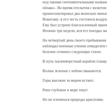
под такими сентиментальными названия
облако». Во время отплытия с визито
проинспектировал два японских минон
Иокогаму, в его честь состоялся возду
Ему был устроен благосклонный прием
Японии три недели, вся его поездка за
На четвертый день своего пребывания 
наблюдал военные учения семидесяти 
болезни сочинил следующие стихи:
В путь тысячеверстный корабли плыву
Волны зеленые с небом смыкаются,
Горы высокие за морем встают,
Реки глубокие в море текут.
Но не пленяться природы красотами,