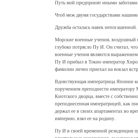
Путь мой предпринят иными заботами
Чтоб меж двумя государствами нашим
Дружба осталась навек непогашенной.
Морские военные учения, воздушный п
глубоко потрясло Пу И. Он считал, ч
военные учения являются выражением 
Пу И прибыл в Токио император Хиро
фамилии лично приехал на вокзал встре
Вдовствующая императрица Японии ком
поручением преподнести императору Ма
Киотского дворца, вместе с собственн
преподнесенная императрицей, как пис
держал ее в своих апартаментах во в
империю, взял ее на родину.
Пу И в своей временной резиденции п
влиятельных чиновников, выслушал их