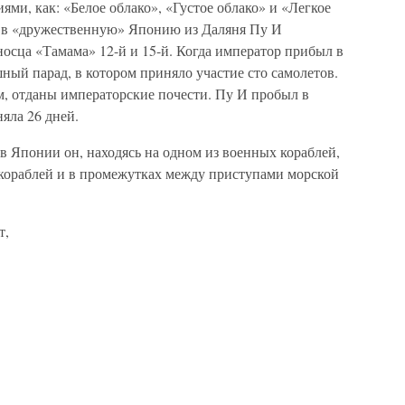
ми, как: «Белое облако», «Густое облако» и «Легкое
м в «дружественную» Японию из Даляня Пу И
осца «Тамама» 12-й и 15-й. Когда император прибыл в
шный парад, в котором приняло участие сто самолетов.
, отданы императорские почести. Пу И пробыл в
няла 26 дней.
в Японии он, находясь на одном из военных кораблей,
кораблей и в промежутках между приступами морской
т,