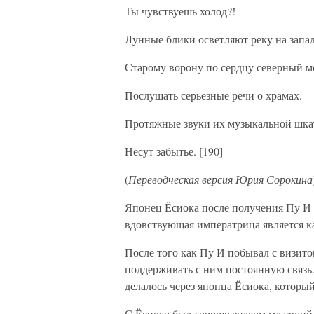
Ты чувствуешь холод?!
Лунные блики осветляют реку на запад
Старому ворону по сердцу северный мо
Послушать серьезные речи о храмах.
Протяжные звуки их музыкальной шка
Несут забытье. [190]
(
Переводческая версия Юрия Сорокина
Японец Ёсиока после получения Пу И п
вдовствующая императрица является к
После того как Пу И побывал с визит
поддерживать с ним постоянную связь
делалось через японца Ёсиока, которы
С Ёсиока был хорошо знаком младший 