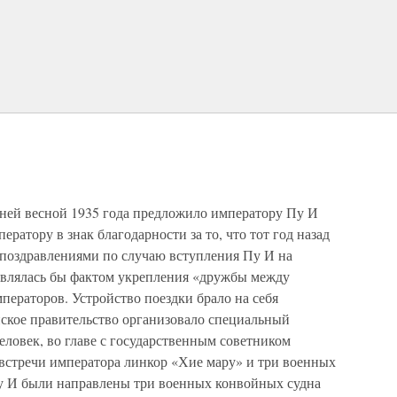
ней весной 1935 года предложило императору Пу И
ратору в знак благодарности за то, что тот год назад
 поздравлениями по случаю вступления Пу И на
являлась бы фактом укрепления «дружбы между
ераторов. Устройство поездки брало на себя
ское правительство организовало специальный
еловек, во главе с государственным советником
 встречи императора линкор «Хие мару» и три военных
у И были направлены три военных конвойных судна