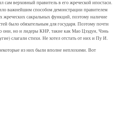
л сам верховный правитель в его жреческой ипостаси.
жило важнейшим способом демонстрации правителем
их жреческих сакральных функций, поэтому наличие
тей было обязательным для государя. Поэтому почти
ко они, но и лидеры КНР, такие как Мао Цзэдун, Чэнь
гие) слагали стихи. Не хотел отстать от них и Пу И.
 некоторые из них были вполне неплохими. Вот