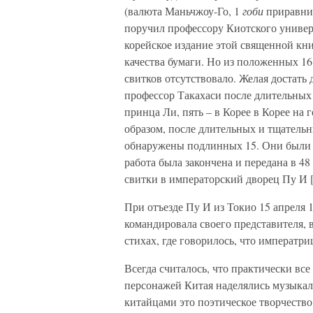
(валюта Маньчжоу-Го, 1
гоби
приравнив
поручил профессору Киотского универс
корейское издание этой священной кни
качества бумаги. Но из положенных 16
свитков отсутствовало. Желая достать
профессор Такахаси после длительных 
принца Ли, пять – в Корее в Корее на 
образом, после длительных и тщатель
обнаружены подлинных 15. Они были с
работа была закончена и передана в 4
свитки в императорский дворец Пу И [
При отъезде Пу И из Токио 15 апреля 
командировала своего представителя, 
стихах, где говорилось, что императри
Всегда считалось, что практически вс
персонажей Китая наделялись музыка
китайцами это поэтическое творчество