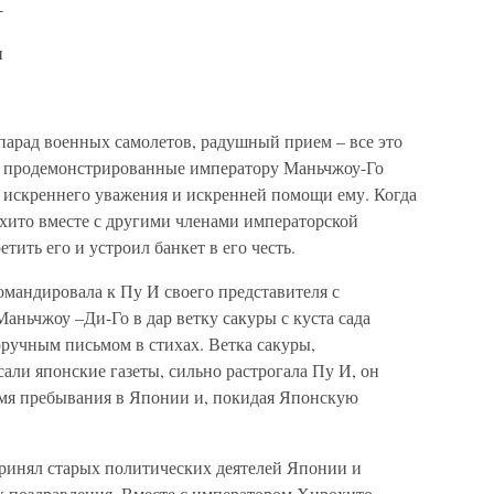
-
и
арад военных самолетов, радушный прием – все это
то продемонстрированные императору Маньчжоу-Го
искреннего уважения и искренней помощи ему. Когда
хито вместе с другими членами императорской
тить его и устроил банкет в его честь.
андировала к Пу И своего представителя с
ньчжоу –Ди-Го в дар ветку сакуры с куста сада
оручным письмом в стихах. Ветка сакуры,
али японские газеты, сильно растрогала Пу И, он
ремя пребывания в Японии и, покидая Японскую
ринял старых политических деятелей Японии и
 поздравления. Вместе с императором Хирохито