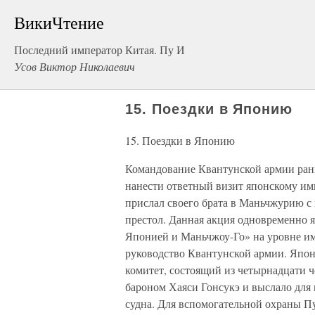
ВикиЧтение
Последний император Китая. Пу И
Усов Виктор Николаевич
15. Поездки в Японию
15. Поездки в Японию
Командование Квантунской армии ран
нанести ответный визит японскому импе
прислал своего брата в Маньчжурию с
престол. Данная акция одновременно 
Японией и Маньчжоу-Го» на уровне имп
руководство Квантунской армии. Япон
комитет, состоящий из четырнадцати ч
бароном Хаяси Гонсукэ и выслало для
судна. Для вспомогательной охраны П