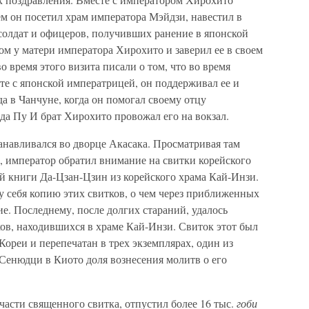
ем он посетил храм императора Мэйдзи, навестил в
солдат и офицеров, получивших ранение в японской
ом у матери императора Хирохито и заверил ее в своем
 время этого визита писали о том, что во время
те с японской императрицей, он поддерживал ее и
гда в Чанчуне, когда он помогал своему отцу
зда Пу И брат Хирохито провожал его на вокзал.
навливался во дворце Акасака. Просматривая там
, император обратил внимание на свитки корейского
й книги Да-Цзан-Цзин из корейского храма Кай-Инзи.
у себя копию этих свитков, о чем через приближенных
. Последнему, после долгих стараний, удалось
ков, находившихся в храме Кай-Инзи. Свиток этот был
Кореи и перепечатан в трех экземплярах, один из
Сенюдци в Киото доля вознесения молитв о его
части священного свитка, отпустил более 16 тыс.
гоби