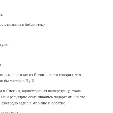
е,
ст, позвали в библиотеку
тулки
)
исьма в стихах из Японии часто говорил, что
ак бы матерью Пу И.
ом в Японии, вдовствующая императрица стала
. Они регулярно обменивались подарками, но это
й ежегодно ездил в Японию и обратно.
брат Пу И.