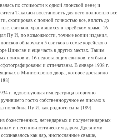
алась по стоимости к одной японской иене) и
итета Такахаси восстановить для него полностью все
ги, скопировав с полной точностью все, вплоть до
 тыс. свитков, хранившихся в корейском храме, 16
 для Пу И, по возможности, точные копии издания,
поисков обнаружил 5 свитков в семье корейского
горе Циньган и еще часть в других местах. Таким
ных поисков из 16 недостающих свитков, им были
фотографированы и отпечатаны. В январе 1938 г.
8 ящиках в Министерство двора, которое доставило
188].
1934 г. вдовствующая императрица вторично
вручившего гостю собственноручное ее письмо в
ца полюбила Пу И, как родного сына [189].
е из божественных, легендарных и полулегендарных
льным и песенно-поэтическим даром. Древними
 осознавалось как дар, ниспосланные свыше,