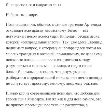
Я напрасно нес и напрасно слыл
Набожным в мире.
Появившаяся, как обычно, в финале трагедии Артемида
открывает всю правду несчастному Тезею — все
погублены гневом всемогущей Киприды, беспримерна
которой «беспредельная власть». Так, уже здесь Еврипид
поднимает вопрос, к которому он возвращался потом во
многих трагедиях и который, по-видимому, не давал ему
покоя всю жизнь, — вопрос о взаимосвязи между
разумностью и счастьем, — с каждым годом со все
большей печалью осознавая, что разум, умение
разбираться в природе вещей никогда или почти никогда
не сопутствует простому, земному, людскому счастью.
И мало кто из современников понимал, что любовь для
героев сына Мнесарха, так же как и для него самого, это
не прихоть пресыщенного тела, не распутство, а