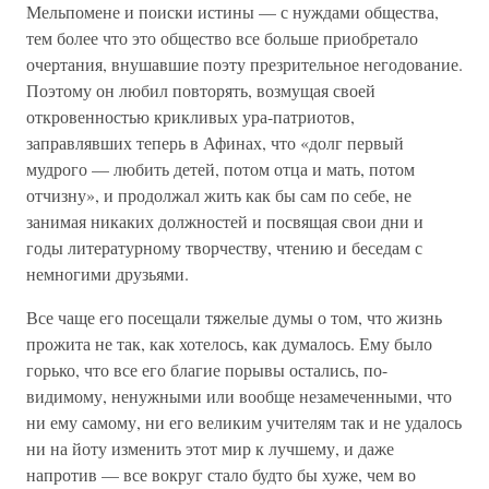
Мельпомене и поиски истины — с нуждами общества,
тем более что это общество все больше приобретало
очертания, внушавшие поэту презрительное негодование.
Поэтому он любил повторять, возмущая своей
откровенностью крикливых ура-патриотов,
заправлявших теперь в Афинах, что «долг первый
мудрого — любить детей, потом отца и мать, потом
отчизну», и продолжал жить как бы сам по себе, не
занимая никаких должностей и посвящая свои дни и
годы литературному творчеству, чтению и беседам с
немногими друзьями.
Все чаще его посещали тяжелые думы о том, что жизнь
прожита не так, как хотелось, как думалось. Ему было
горько, что все его благие порывы остались, по-
видимому, ненужными или вообще незамеченными, что
ни ему самому, ни его великим учителям так и не удалось
ни на йоту изменить этот мир к лучшему, и даже
напротив — все вокруг стало будто бы хуже, чем во