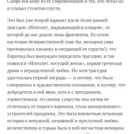
Сапфо кое-кому из ее современников и тех, кто читал их
и слушал столетия спустя.
Это был уже второй вариант после более ранней
трагедии «Ипполит, закрывающийся плащом», от
которой до нас дошли лишь фрагменты. Ее сочли
настолько безнравственной (еще бы, женщина сама
признавалась пасынку в снедающей ее страсти!), что
Еврипид был вынужден переделать трагедию, и так
появился «Ипполит, несущий венок», первая греческая
драма о неразделенной любви. Но хотя трагедия
удостоилась первой награды — и потому, что была
совершенна в художественном отношении, и потому, что
добродетель в ней явно, хотя и с запозданием,
торжествовала, по своему существу она ничем не
отличалась от первого варианта, столь шокировавшего
устроителей праздника. Это была вековечная печальная
история о ненужной, нечаянной и преступной любви,
величественна и горька была в ней несчастная женщина,