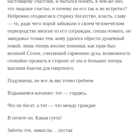
настоящему счастлив, и пытался понять, в чем же оно,
это людское счастье, и почему он его так и не встретил?
Небрежно отодвигая в сторону богатство, власть, славу
— то, ради чего порой забывали о своем человеческом
первородстве многие из его сограждан, спеша пожить, он
завидовал только тем, кому удалось обрести душевный
покой, лишь теперь вполне понимая, как прав был
великий Солон, считавший гармонию духа, возможность
спокойно прожить в стороне от зла и больших потерь
высшим благом для смертного:
Подумаешь, не все ль мы точно гребнем
Вздымаемся кичливо: тот — гордясь,
Что он богат, а тот — что между граждан
В почете он. Какая суета!
Заботы эти, замыслы… пустая