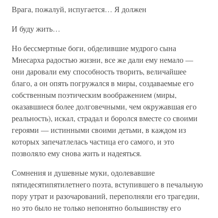
Врага, пожалуй, испугается… Я должен
И буду жить…
Но бессмертные боги, обделившие мудрого сына
Мнесарха радостью жизни, все же дали ему немало —
они даровали ему способность творить, величайшее
благо, а он опять погружался в миры, создаваемые его
собственным поэтическим воображением (миры,
оказавшиеся более долговечными, чем окружавшая его
реальность), искал, страдал и боролся вместе со своими
героями — истинными своими детьми, в каждом из
которых запечатлелась частица его самого, и это
позволяло ему снова жить и надеяться.
Сомнения и душевные муки, одолевавшие
пятидесятипятилетнего поэта, вступившего в печальную
пору утрат и разочарований, переполняли его трагедии,
но это было не только непонятно большинству его