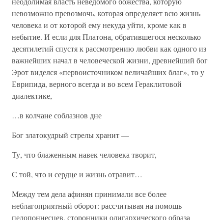
неодолимая власть неведомого божества, которую
невозможно превозмочь, которая определяет всю жизнь
человека и от которой ему некуда уйти, кроме как в
небытие. И если для Платона, обратившегося несколько
десятилетий спустя к рассмотрению любви как одного из
важнейших начал в человеческой жизни, древнейший бог
Эрот виделся «первоисточником величайших благ», то у
Еврипида, верного всегда и во всем Гераклитовой
диалектике,
…в колчане соблазнов дне
Бог златокудрый стрелы хранит —
Ту, что блаженным навек человека творит,
С той, что и сердце и жизнь отравит…
Между тем дела афинян принимали все более
неблагоприятный оборот: рассчитывая на помощь
пелопоннесцев, сторонники олигархического образа