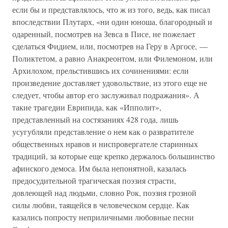
если бы и представлялось, что ж из того, ведь, как писал
впоследствии Плутарх, «ни один юноша, благородный и
одаренный, посмотрев на Зевса в Писе, не пожелает
сделаться Фидием, или, посмотрев на Геру в Аргосе, —
Поликтетом, а равно Анакреонтом, или Филемоном, или
Архилохом, прельстившись их сочинениями: если
произведение доставляет удовольствие, из этого еще не
следует, чтобы автор его заслуживал подражания». А
такие трагедии Еврипида, как «Ипполит»,
представленный на состязаниях 428 года, лишь
усугубляли представление о нем как о развратителе
общественных нравов и ниспровергателе старинных
традиций, за которые еще крепко держалось большинство
афинского демоса. Им была непонятной, казалась
предосудительной трагическая поэзия страсти,
довлеющей над людьми, словно Рок, поэзия грозной
силы любви, таящейся в человеческом сердце. Как
казались попросту неприличными любовные песни