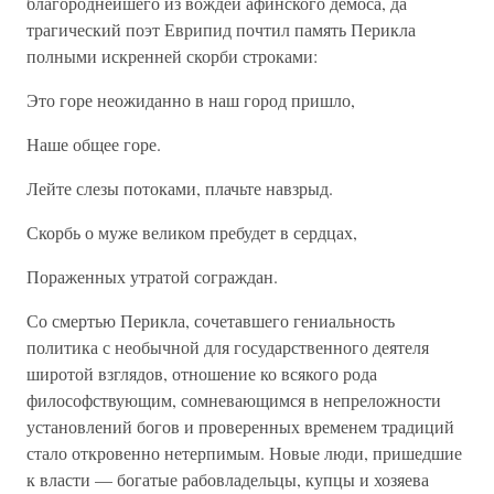
благороднейшего из вождей афинского демоса, да
трагический поэт Еврипид почтил память Перикла
полными искренней скорби строками:
Это горе неожиданно в наш город пришло,
Наше общее горе.
Лейте слезы потоками, плачьте навзрыд.
Скорбь о муже великом пребудет в сердцах,
Пораженных утратой сограждан.
Со смертью Перикла, сочетавшего гениальность
политика с необычной для государственного деятеля
широтой взглядов, отношение ко всякого рода
философствующим, сомневающимся в непреложности
установлений богов и проверенных временем традиций
стало откровенно нетерпимым. Новые люди, пришедшие
к власти — богатые рабовладельцы, купцы и хозяева