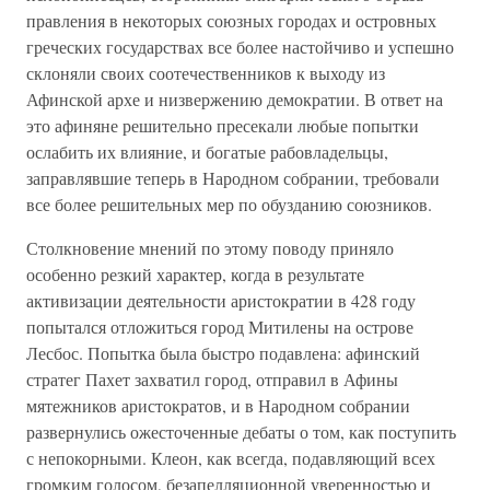
правления в некоторых союзных городах и островных
греческих государствах все более настойчиво и успешно
склоняли своих соотечественников к выходу из
Афинской архе и низвержению демократии. В ответ на
это афиняне решительно пресекали любые попытки
ослабить их влияние, и богатые рабовладельцы,
заправлявшие теперь в Народном собрании, требовали
все более решительных мер по обузданию союзников.
Столкновение мнений по этому поводу приняло
особенно резкий характер, когда в результате
активизации деятельности аристократии в 428 году
попытался отложиться город Митилены на острове
Лесбос. Попытка была быстро подавлена: афинский
стратег Пахет захватил город, отправил в Афины
мятежников аристократов, и в Народном собрании
развернулись ожесточенные дебаты о том, как поступить
с непокорными. Клеон, как всегда, подавляющий всех
громким голосом, безапелляционной уверенностью и