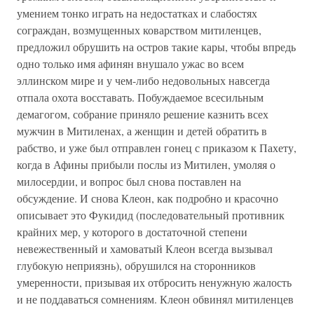
умением тонко играть на недостатках и слабостях
сограждан, возмущенных коварством митиленцев,
предложил обрушить на остров такие кары, чтобы впредь
одно только имя афинян внушало ужас во всем
эллинском мире и у чем-либо недовольных навсегда
отпала охота восставать. Побуждаемое всесильным
демагогом, собрание приняло решение казнить всех
мужчин в Митиленах, а женщин и детей обратить в
рабство, и уже был отправлен гонец с приказом к Пахету,
когда в Афины прибыли послы из Митилен, умоляя о
милосердии, и вопрос был снова поставлен на
обсуждение. И снова Клеон, как подробно и красочно
описывает это Фукидид (последовательный противник
крайних мер, у которого в достаточной степени
невежественный и хамоватый Клеон всегда вызывал
глубокую неприязнь), обрушился на сторонников
умеренности, призывая их отбросить ненужную жалость
и не поддаваться сомнениям. Клеон обвинял митиленцев