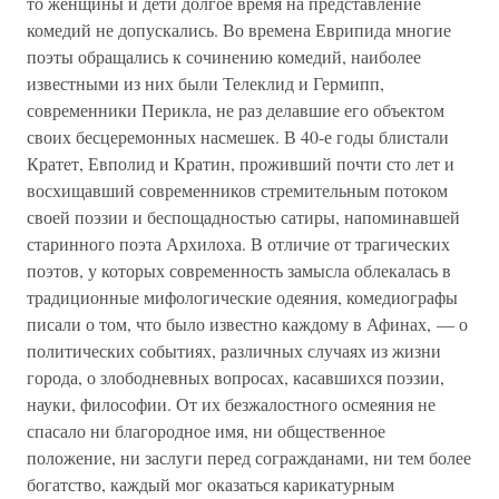
то женщины и дети долгое время на представление
комедий не допускались. Во времена Еврипида многие
поэты обращались к сочинению комедий, наиболее
известными из них были Телеклид и Гермипп,
современники Перикла, не раз делавшие его объектом
своих бесцеремонных насмешек. В 40-е годы блистали
Кратет, Евполид и Кратин, проживший почти сто лет и
восхищавший современников стремительным потоком
своей поэзии и беспощадностью сатиры, напоминавшей
старинного поэта Архилоха. В отличие от трагических
поэтов, у которых современность замысла облекалась в
традиционные мифологические одеяния, комедиографы
писали о том, что было известно каждому в Афинах, — о
политических событиях, различных случаях из жизни
города, о злободневных вопросах, касавшихся поэзии,
науки, философии. От их безжалостного осмеяния не
спасало ни благородное имя, ни общественное
положение, ни заслуги перед согражданами, ни тем более
богатство, каждый мог оказаться карикатурным