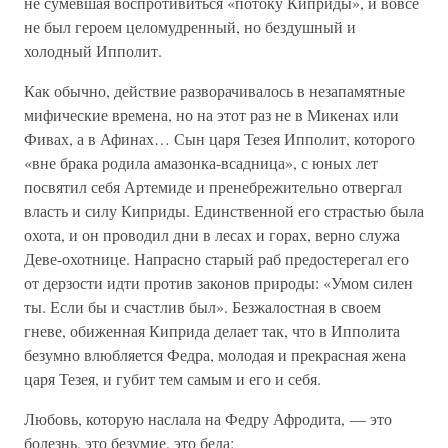
не сумевшая воспротивиться «потоку Киприды», и вовсе
не был героем целомудренный, но бездушный и
холодный Ипполит.
Как обычно, действие разворачивалось в незапамятные
мифические времена, но на этот раз не в Микенах или
Фивах, а в Афинах… Сын царя Тезея Ипполит, которого
«вне брака родила амазонка-всадница», с юных лет
посвятил себя Артемиде и пренебрежительно отвергал
власть и силу Киприды. Единственной его страстью была
охота, и он проводил дни в лесах и горах, верно служа
Деве-охотнице. Напрасно старый раб предостерегал его
от дерзости идти против законов природы: «Умом силен
ты. Если бы и счастлив был». Безжалостная в своем
гневе, обиженная Киприда делает так, что в Ипполита
безумно влюбляется Федра, молодая и прекрасная жена
царя Тезея, и губит тем самым и его и себя.
Любовь, которую наслала на Федру Афродита, — это
болезнь, это безумие, это беда: