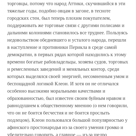
торговцы, потому что народ Аттики, скучившийся в эти
тяжелые годы, подобно овцам в загоне, в тесноте
городских стен, был теперь плохим покупателем,
поддерживать же торговые связи с другими полисами и
дальними колониями становилось все труднее. Пользуясь
недовольством обедневшего и усталого народа, перешли
в наступление и противники Перикла в среде самой
демократии, в первых рядах которой находились к этому
времени богатые рабовладельцы, хозяева судов, торговых
и ремесленных заведений и меняльных контор, среди
которых выделялся своей энергией, несомненным умом и
беспощадной логикой Клеон. И хотя он не отличался
особенно высокими моральными качествами и
образованностью, был известен своим буйным нравом и
равнодушием к общественному мнению (о нем говорили,
что он не боится бесчестия и не боится прослыть
подлецом), Клеон пользовался большой популярностью у
афинского простонародья из-за своего умения громко и
убедительно говорить, а главное — из-за щедро