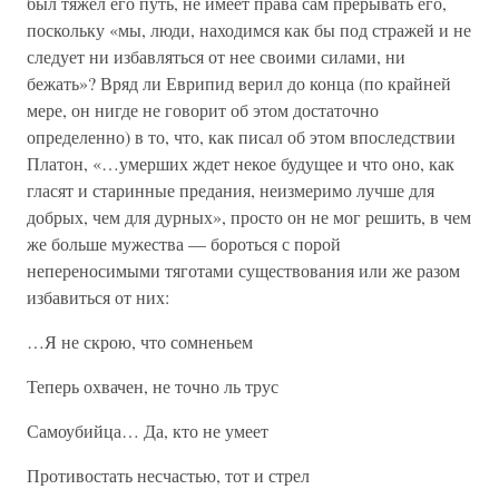
был тяжел его путь, не имеет права сам прерывать его,
поскольку «мы, люди, находимся как бы под стражей и не
следует ни избавляться от нее своими силами, ни
бежать»? Вряд ли Еврипид верил до конца (по крайней
мере, он нигде не говорит об этом достаточно
определенно) в то, что, как писал об этом впоследствии
Платон, «…умерших ждет некое будущее и что оно, как
гласят и старинные предания, неизмеримо лучше для
добрых, чем для дурных», просто он не мог решить, в чем
же больше мужества — бороться с порой
непереносимыми тяготами существования или же разом
избавиться от них:
…Я не скрою, что сомненьем
Теперь охвачен, не точно ль трус
Самоубийца… Да, кто не умеет
Противостать несчастью, тот и стрел