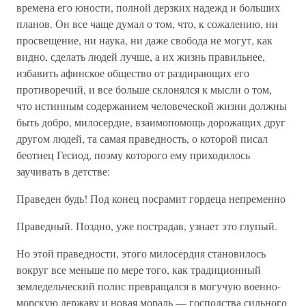
времена его юности, полной дерзких надежд и больших
планов. Он все чаще думал о том, что, к сожалению, ни
просвещение, ни наука, ни даже свобода не могут, как
видно, сделать людей лучше, а их жизнь правильнее,
избавить афинское общество от раздирающих его
противоречий, и все больше склонялся к мысли о том,
что истинным содержанием человеческой жизни должны
быть добро, милосердие, взаимопомощь дорожащих друг
другом людей, та самая праведность, о которой писал
беотиец Гесиод, поэму которого ему приходилось
заучивать в детстве:
Праведен будь! Под конец посрамит гордеца непременно
Праведный. Поздно, уже пострадав, узнает это глупый.
Но этой праведности, этого милосердия становилось
вокруг все меньше по мере того, как традиционный
земледельческий полис превращался в могучую военно-
морскую державу и новая мораль — господства сильного