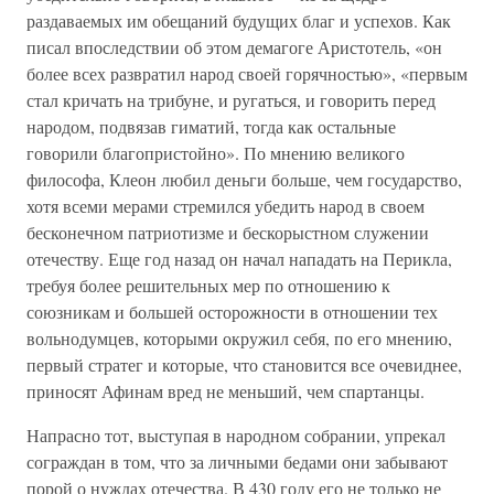
раздаваемых им обещаний будущих благ и успехов. Как
писал впоследствии об этом демагоге Аристотель, «он
более всех развратил народ своей горячностью», «первым
стал кричать на трибуне, и ругаться, и говорить перед
народом, подвязав гиматий, тогда как остальные
говорили благопристойно». По мнению великого
философа, Клеон любил деньги больше, чем государство,
хотя всеми мерами стремился убедить народ в своем
бесконечном патриотизме и бескорыстном служении
отечеству. Еще год назад он начал нападать на Перикла,
требуя более решительных мер по отношению к
союзникам и большей осторожности в отношении тех
вольнодумцев, которыми окружил себя, по его мнению,
первый стратег и которые, что становится все очевиднее,
приносят Афинам вред не меньший, чем спартанцы.
Напрасно тот, выступая в народном собрании, упрекал
сограждан в том, что за личными бедами они забывают
порой о нуждах отечества. В 430 году его не только не