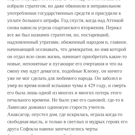
избрали стратегом, но даже обвинили в неправильном
употреблении государственных средств и присудили к
уплате большого штрафа. Год спустя, когда над Аттикой
снова нависла угроза спартанского вторжения, Перикл
все же был назначен стратегом, но, постаревший,
надломленный утратами, обиженный народом и, главное,
начинающий осознавать, что демократия, во имя которой
он отдал всю свою жизнь, начинает приобретать какие-то
новые, непонятные и пугающие его очертания и что на
смену ему идут демагоги, подобные Клеону, он ничего
уже не мог сделать для любимого народа. Он заболел и
умер во время новой вспышки чумы в 429 году, и смерть
его была лишь одной из многих и многих потерь этого
печального времени. Не было уже его сыновей, где-то в
Лампсаке доживал одинокую старость учитель
Анаксагор, опустел дом, где искрилась, играла когда-то
свободная мысль, и только в светлых и мудрых героях его
друга Софокла навеки запечатлелись черты