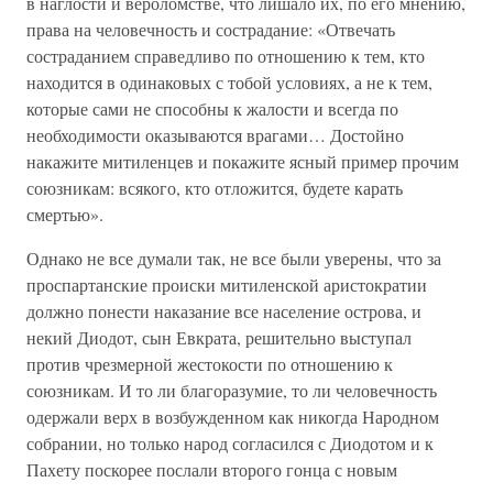
в наглости и вероломстве, что лишало их, по его мнению,
права на человечность и сострадание: «Отвечать
состраданием справедливо по отношению к тем, кто
находится в одинаковых с тобой условиях, а не к тем,
которые сами не способны к жалости и всегда по
необходимости оказываются врагами… Достойно
накажите митиленцев и покажите ясный пример прочим
союзникам: всякого, кто отложится, будете карать
смертью».
Однако не все думали так, не все были уверены, что за
проспартанские происки митиленской аристократии
должно понести наказание все население острова, и
некий Диодот, сын Евкрата, решительно выступал
против чрезмерной жестокости по отношению к
союзникам. И то ли благоразумие, то ли человечность
одержали верх в возбужденном как никогда Народном
собрании, но только народ согласился с Диодотом и к
Пахету поскорее послали второго гонца с новым