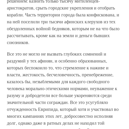
решением: казнить только тысячу митиленцев-
аристократов, срыть городские укрепления и отобрать
корабли. Часть территории города была конфискована, и
на ней поселили три тысячи афинских клерухов из тех
обездоленных войной бедняков, которым не на что было
рассчитывать, кроме как на земли и деньги бывших
союзников.
Все это не могло не вызвать глубоких сомнений и
раздумий у тех афинян, и особенно образованных,
которых беспокоило то, что стремление к наживе и
власти, жестокость, бесчеловечность, пренебрежение,
казалось бы, незыблемыми для каждого свободного
человека морально-этическими нормами, неуважение к
разуму и добродетели все больше укореняются среди
значительной части сограждан. Все это усугубляло
отчужденность Еврипида, который хотя и участвовал во
многих кампаниях этих лет, добросовестно исполняя
долг, однако даже в ратных делах не находил той