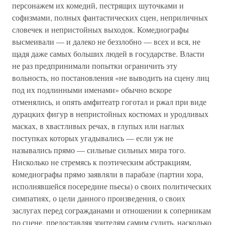
персонажем их комедий, пестрящих шуточками и
софизмами, полных фантастических сцен, неприличных
словечек и непристойных выходок. Комедиографы
высмеивали — и далеко не беззлобно — всех и вся, не
щадя даже самых больших людей в государстве. Власти
не раз предпринимали попытки ограничить эту
вольность, но постановления «не выводить на сцену лиц
под их подлинными именами» обычно вскоре
отменялись, и опять амфитеатр гоготал и ржал при виде
дурацких фигур в непристойных костюмах и уродливых
масках, в хвастливых речах, в глупых или наглых
поступках которых угадывались — если уж не
назывались прямо — сильные сильных мира того.
Нисколько не стремясь к поэтическим абстракциям,
комедиографы прямо заявляли в парабазе (партии хора,
исполнявшейся посередине пьесы) о своих политических
симпатиях, о цели данного произведения, о своих
заслугах перед согражданами и отношении к соперникам
по сцене, предоставляя зрителям самим судить, насколько