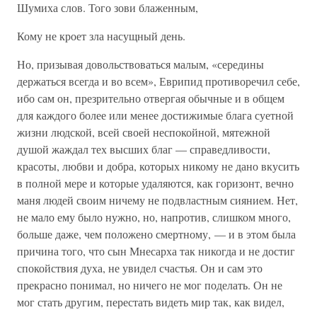
Шумиха слов. Того зови блаженным,
Кому не кроет зла насущный день.
Но, призывая довольствоваться малым, «середины
держаться всегда и во всем», Еврипид противоречил себе,
ибо сам он, презрительно отвергая обычные и в общем
для каждого более или менее достижимые блага суетной
жизни людской, всей своей неспокойной, мятежной
душой жаждал тех высших благ — справедливости,
красоты, любви и добра, которых никому не дано вкусить
в полной мере и которые удаляются, как горизонт, вечно
маня людей своим ничему не подвластным сиянием. Нет,
не мало ему было нужно, но, напротив, слишком много,
больше даже, чем положено смертному, — и в этом была
причина того, что сын Мнесарха так никогда и не достиг
спокойствия духа, не увидел счастья. Он и сам это
прекрасно понимал, но ничего не мог поделать. Он не
мог стать другим, перестать видеть мир так, как видел,