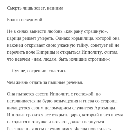
Смерть лишь зовет, казнима
Болью неведомой.
Не в силах вынести любовь «как рану страшную»,
царица решает умереть. Однако кормилица, которой она
наконец открывает свою ужасную тайну, советует ей не
перечить воле Киприды и открыться Ипполиту, считая,
что незачем «нам, людям, быть излишне строгими»:
…Лучше, согрешив, спастись.
Чем жизнь отдать за пышные реченья.
Она пытается свести Ипполита с госпожой, но
наталкивается на бурю возмущения и гнева со стороны
кичащегося своим целомудрием служителя Артемиды.
Ипполит грозится все открыть царю, который в это время
находится в отлучке и вот-вот должен вернуться.
Раздавленная всем случившимся, Федра повесилась,