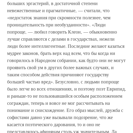
больших эргастерий, в достаточной степени
невежественные и прагматичные, — считали, что
«недостаток знания при скромности полезнее, чем
проницательность при необузданности». «Люди
попроще, — любил говорить Клеон, — обыкновенно
лучше справляются с делами в государствах, нежели
люди более интеллигентные. Последние желают казаться
мудрее законов, брать верх над всем, что бы когда ни
говорилось в Народном собрании, как будто они не могут
проявить свой ум в других более важных случаях, и
таким способом действия причиняют государству
большей частью вред». Безусловно, с людьми попроще
было легче во всех отношениях, и поэтому поэт Еврипид,
и раньше-то не пользовавшийся особым расположением
сограждан, теперь и вовсе не мог рассчитывать на
понимание и снисхождение. Его образ мыслей, дружба с
софистами давно уже вызывали подозрение, что же
касается поэтического дарования, то и оно не
представлялось афинянам столь уж значительным. Да