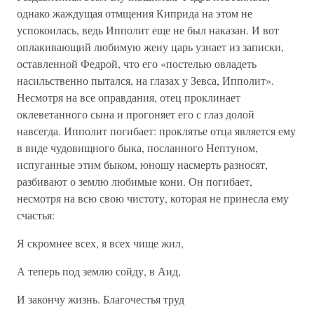
однако жаждущая отмщения Киприда на этом не
успокоилась, ведь Ипполит еще не был наказан. И вот
оплакивающий любимую жену царь узнает из записки,
оставленной Федрой, что его «постелью овладеть
насильственно пытался, на глазах у Зевса, Ипполит».
Несмотря на все оправдания, отец проклинает
оклеветанного сына и прогоняет его с глаз долой
навсегда. Ипполит погибает: проклятье отца является ему
в виде чудовищного быка, посланного Нептуном,
испуганные этим быком, юношу насмерть разносят,
разбивают о землю любимые кони. Он погибает,
несмотря на всю свою чистоту, которая не принесла ему
счастья:
Я скромнее всех, я всех чище жил,
А теперь под землю сойду, в Аид,
И закончу жизнь. Благочестья труд