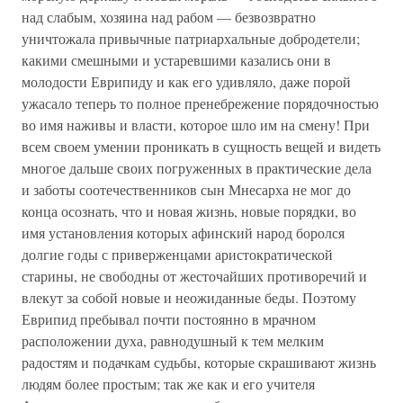
над слабым, хозяина над рабом — безвозвратно
уничтожала привычные патриархальные добродетели;
какими смешными и устаревшими казались они в
молодости Еврипиду и как его удивляло, даже порой
ужасало теперь то полное пренебрежение порядочностью
во имя наживы и власти, которое шло им на смену! При
всем своем умении проникать в сущность вещей и видеть
многое дальше своих погруженных в практические дела
и заботы соотечественников сын Мнесарха не мог до
конца осознать, что и новая жизнь, новые порядки, во
имя установления которых афинский народ боролся
долгие годы с приверженцами аристократической
старины, не свободны от жесточайших противоречий и
влекут за собой новые и неожиданные беды. Поэтому
Еврипид пребывал почти постоянно в мрачном
расположении духа, равнодушный к тем мелким
радостям и подачкам судьбы, которые скрашивают жизнь
людям более простым; так же как и его учителя