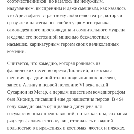
соотечественников, но казалось им ненужным,
надуманным, выспренним и даже смешным, как казалось
это Аристофану, страстному любителю театра, который
сразу же и навсегда невзлюбил угрюмого трагика,
самонадеянного простолюдина и сомнительного мудреца,
и сделал его постоянной мишенью безжалостных
насмешек, карикатурным героем своих великолепных
комедий.
Считается, что комедию, которая родилась из
фаллических песен во время Дионисий, из космоса —
шествия праздничной толпы подвыпивших поселян,
занес в Аттику в первой половине VI века некий
Сусарион из Мегар, а первым известным комедиографом
был Хионид, писавший еще до нашествия персов. В 464
году комедия была официально допущена для
государственных представлений, но так как она, сохраняя
ряд черт фаллического культа, отличалась изрядной
вольностью в выражениях и костюмах, жестах и плясках,