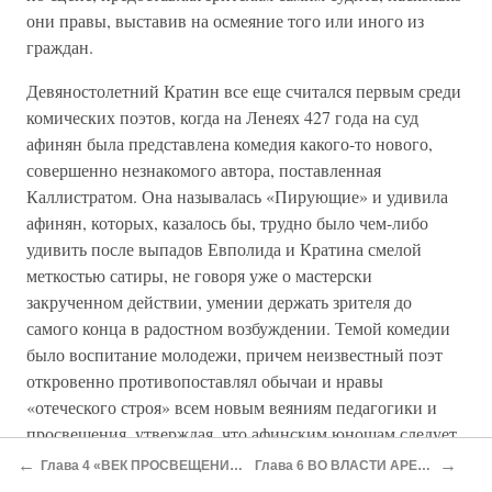
они правы, выставив на осмеяние того или иного из
граждан.
Девяностолетний Кратин все еще считался первым среди
комических поэтов, когда на Ленеях 427 года на суд
афинян была представлена комедия какого-то нового,
совершенно незнакомого автора, поставленная
Каллистратом. Она называлась «Пирующие» и удивила
афинян, которых, казалось бы, трудно было чем-либо
удивить после выпадов Евполида и Кратина смелой
меткостью сатиры, не говоря уже о мастерски
закрученном действии, умении держать зрителя до
самого конца в радостном возбуждении. Темой комедии
было воспитание молодежи, причем неизвестный поэт
откровенно противопоставлял обычаи и нравы
«отеческого строя» всем новым веяниям педагогики и
просвещения, утверждая, что афинским юношам следует
учить Гомера, а не внимать пустым и развращающим
←
→
Глава 4 «ВЕК ПРОСВЕЩЕНИЯ»
Глава 6 ВО ВЛАСТИ АРЕСА
речениям софистов. В одном из персонажей все сразу же