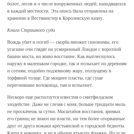
болот, лесов и о числе вооруженных людей, находящихся
в каждой местности. Эта опись была отправлена на
хранение в Вестминстер в Королевскую казну.
Книга Страшного суда
Вождь убит и погиб — скорбь множит синонимы, его
угасшие очи глядят на усмиренный Лондон с воротной
башни моста, но живо восстание. Как выплеснулось
наружу в маленьком городке, так и полыхает по деревням
и сотням, подобно подземному жару, ползущему в
торфяной толще. Где мощнее пласты, где суше
перегнившие волоконца, там и вспыхнет.
Нескоро еще расползутся известия о смитфилдском
злодействе. Даже не слезая с коня, больше тридцати миль
не проскачешь за сутки. Масштабов восстания, зримых
его границ не знают ни власти, ни тем более оторванные
друг от друга вожаки крестьянской и городской бедноты.
Карта в новинку, и не в обычае втыкать флажки. Но если