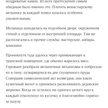
ноздреватые камни. Из всех притеснений самым
обидным было именно это. Платить монастырскому
мельнику за каждый помол казалось особенно
унизительным.
Мельница находилась на подсобном дворе, окруженном
стеной и отделенном от внутренней площади. Там же
располагались и прочие службы: мастерские, амбары,
конюшни.
Проникнуть туда удалось через примыкающее к
трапезной помещение, где обычно жарилось мясо.
Горожане разобрали мельничные механизмы и побросали
их в тину, пузырящуюся на дне спущенного пруда.
Совершив символический акт возмездия, они взяли
кузнечный молот и принялись расколачивать дедовские
жернова. Когда не осталось ни единого целого круга,
каждый отколупнул по кусочку и благоговейно спрятал
за пазуху.