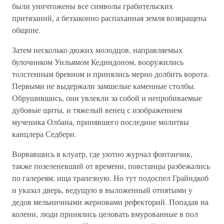
были уничтожены все символы грабительских
притязаний, а беззаконно распаханная земля возвращена
общине.
Затем несколько дюжих молодцов, направляемых
булочником Уильямом Кединдоном, вооружились
толстенным бревном и принялись мерно долбить ворота.
Первыми не выдержали замшелые каменные столбы.
Обрушившись, они увлекли за собой и непробиваемые
дубовые щиты, и тяжелый венец с изображением
мученика Олбана, принявшего последние молитвы
канцлера Седбери.
Ворвавшись в клуатр, где уютно журчал фонтанчик,
также позеленевший от времени, повстанцы разбежались
по галереям, ища трапезную. Но тут подоспел Грайндкоб
и указал дверь, ведущую в выложенный отнятыми у
дедов мельничными жерновами рефекторий. Попадав на
колени, люди принялись целовать вмурованные в пол