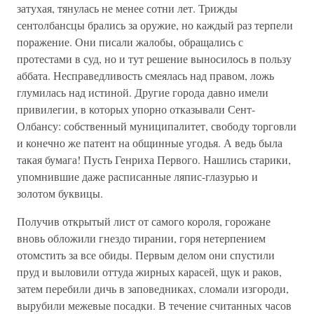
затухая, тянулась не менее сотни лет. Трижды
сентолбансцы брались за оружие, но каждый раз терпели
поражение. Они писали жалобы, обращались с
протестами в суд, но и тут решение выносилось в пользу
аббата. Несправедливость смеялась над правом, ложь
глумилась над истиной. Другие города давно имели
привилегии, в которых упорно отказывали Сент-
Олбансу: собственный муниципалитет, свободу торговли
и конечно же патент на общинные угодья. А ведь была
такая бумага! Пусть Генриха Первого. Нашлись старики,
упомнившие даже расписанные ляпис-глазурью и
золотом буквицы.
Получив открытый лист от самого короля, горожане
вновь обложили гнездо тирании, горя нетерпением
отомстить за все обиды. Первым делом они спустили
пруд и выловили оттуда жирных карасей, щук и раков,
затем перебили дичь в заповедниках, сломали изгороди,
вырубили межевые посадки. В течение считанных часов