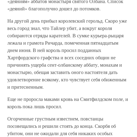
«деяниям» аббатов монастыря святого Олбана. Список
«деяний» благополучно дошел до потомков.
На другой день прибыл королевский герольд. Скоро уже
весь город знал, что Тайлер убит, а вокруг короля
собираются отряды карателей. В сумке курьера-рыцаря
лежала и грамота Ричарда, помеченная пятнадцатым
днем июня. В ней король просил подданных
Хартфордского графства и всех соседних общин не
причинять ущерба сент-олбанскому аббату, монахам и
монастырю, обещая заставить оного настоятеля дать
удовлетворение всякому, кто чувствует себя обиженным
и притесненным.
Еще не проросла маками кровь на Смитфилдском поле, и
король пока лишь просил.
Огорченные грустным известием, повстанцы
посовещались и решили стоять до конца. Скорбя об
убитом, они не ожидали для себя никаких особых