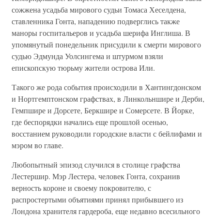
сожжена усадьба мирового судьи Томаса Хеселдена,
ставленника Гонта, нападению подверглись также
маноры госпитальеров и усадьба шерифа Инглиша. В
упомянутый понедельник присудили к смерти мирового
судью Эдмунда Уолсингема и штурмом взяли
епископскую тюрьму жители острова Или.
Такого же рода события происходили в Хантингдонском
и Нортгемптонском графствах, в Линкольншире и Дерби,
Гемпшире и Дорсете, Беркшире и Сомерсете. В Йорке,
где беспорядки начались еще прошлой осенью,
восстанием руководили городские власти с бейлифами и
мэром во главе.
Любопытный эпизод случился в столице графства
Лестершир. Мэр Лестера, человек Гонта, сохранив
верность короне и своему покровителю, с
распростертыми объятиями принял прибывшего из
Лондона хранителя гардероба, еще недавно всесильного