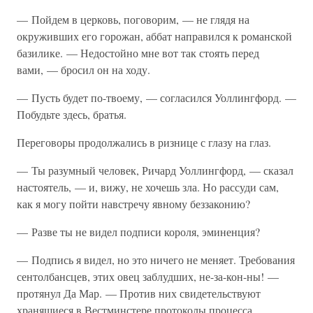
— Пойдем в церковь, поговорим, — не глядя на
окруживших его горожан, аббат направился к романской
базилике. — Недостойно мне вот так стоять перед
вами, — бросил он на ходу.
— Пусть будет по-твоему, — согласился Уоллингфорд. —
Побудьте здесь, братья.
Переговоры продолжались в ризнице с глазу на глаз.
— Ты разумный человек, Ричард Уоллингфорд, — сказал
настоятель, — и, вижу, не хочешь зла. Но рассуди сам,
как я могу пойти навстречу явному беззаконию?
— Разве ты не видел подписи короля, эминенция?
— Подпись я видел, но это ничего не меняет. Требования
сентолбансцев, этих овец заблудших, не-за-кон-ны! —
протянул Да Мар. — Против них свидетельствуют
хранящиеся в Вестминстере протоколы процесса,