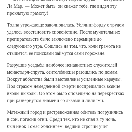
Ла Мар. — Может быть, он скажет тебе, где видел эту
проклятую грамоту!
Толпа угрожающе заволновалась. Уоллингфорду с трудом
удалось восстановить спокойствие. После мучительных
препирательств было заключено перемирие до
следующего утра. Сошлись на том, что, коли грамота не
отыщется, ее поисками займутся сами горожане.
Разрушив усадьбы наиболее ненавистных служителей
монастыря-спрута, сентолбансцы разошлись по домам.
Вокруг аббатства были выставлены усиленные караулы.
Под страхом немедленной смерти воспрещались всякие
входы-выходы. Об этом было оповещено на перекрестках
при развернутом знамени со львами и лилиями.
Мятежный город и растревоженная обитель погрузились
в сон, погасив огни. Среди тех, кто не спал в ту ночь,
был инок Томас Уолсингем, ведший строгий учет