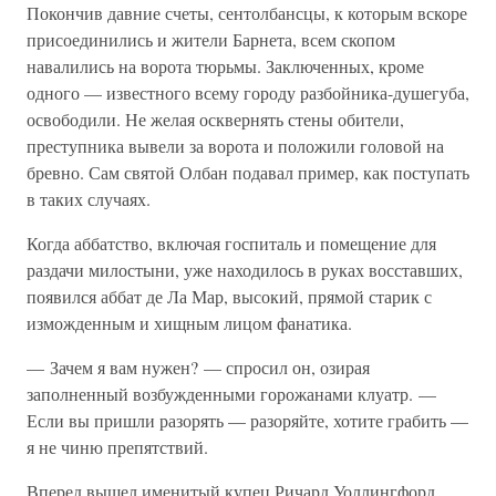
Покончив давние счеты, сентолбансцы, к которым вскоре
присоединились и жители Барнета, всем скопом
навалились на ворота тюрьмы. Заключенных, кроме
одного — известного всему городу разбойника-душегуба,
освободили. Не желая осквернять стены обители,
преступника вывели за ворота и положили головой на
бревно. Сам святой Олбан подавал пример, как поступать
в таких случаях.
Когда аббатство, включая госпиталь и помещение для
раздачи милостыни, уже находилось в руках восставших,
появился аббат де Ла Мар, высокий, прямой старик с
изможденным и хищным лицом фанатика.
— Зачем я вам нужен? — спросил он, озирая
заполненный возбужденными горожанами клуатр. —
Если вы пришли разорять — разоряйте, хотите грабить —
я не чиню препятствий.
Вперед вышел именитый купец Ричард Уоллингфорд,