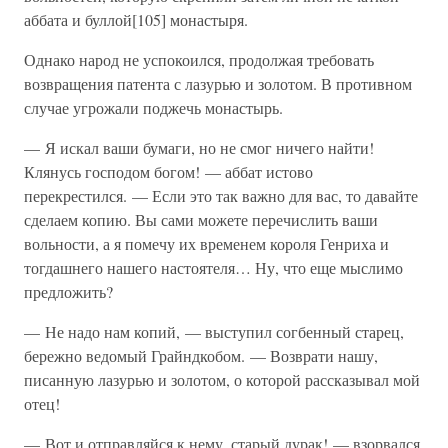
аббата и буллой[105] монастыря.
Однако народ не успокоился, продолжая требовать
возвращения патента с лазурью и золотом. В противном
случае угрожали поджечь монастырь.
— Я искал ваши бумаги, но не смог ничего найти!
Клянусь господом богом! — аббат истово
перекрестился. — Если это так важно для вас, то давайте
сделаем копию. Вы сами можете перечислить ваши
вольности, а я помечу их временем короля Генриха и
тогдашнего нашего настоятеля… Ну, что еще мыслимо
предложить?
— Не надо нам копий, — выступил согбенный старец,
бережно ведомый Грайндкобом. — Возврати нашу,
писанную лазурью и золотом, о которой рассказывал мой
отец!
— Вот и отправляйся к нему, старый дурак! — взорвался