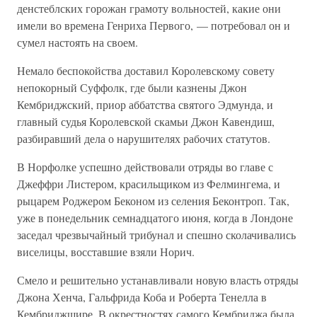
денстеблских горожан грамоту вольностей, какие они
имели во времена Генриха Первого, — потребовал он и
сумел настоять на своем.
Немало беспокойства доставил Королевскому совету
непокорный Суффолк, где были казнены Джон
Кембриджский, приор аббатства святого Эдмунда, и
главный судья Королевской скамьи Джон Кавендиш,
разбиравший дела о нарушителях рабочих статутов.
В Норфолке успешно действовали отряды во главе с
Джеффри Листером, красильщиком из Фелмингема, и
рыцарем Роджером Беконом из селения Беконтроп. Так,
уже в понедельник семнадцатого июня, когда в Лондоне
заседал чрезвычайный трибунал и спешно сколачивались
виселицы, восставшие взяли Норич.
Смело и решительно устанавливали новую власть отряды
Джона Хенча, Гальфрида Коба и Роберта Тенелла в
Кембриджшире. В окрестностях самого Кембриджа была