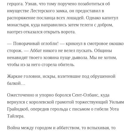
герцога. Узнав, что тому поручено позаботиться об
имуществе Лестерского замка, он предоставил в
распоряжение посланца всех лошадей. Однако капитул
монастыря, куда направились затем телеги с добром,
наотрез отказался открыть ворота.
— Поворачивай оглобли! — крикнул в смотровое окошко
сторож. — Аббат никого не велел пускать. Общины
ненавидят твоего хозяина пуще дьявола. Мы не хотим,
чтобы из-за него сгорела обитель.
Жаркие головни, искры, взлетевшие под обрушенной
балкой…
Ожесточенно и упорно боролся Сент-Олбанс, куда
вернулся с королевской грамотой торжествующий Уильям
Грайндкоб, опередив герольда с письмом о гибели Уота
Тайлера.
Война между городом и аббатством, то вспыхивая, то