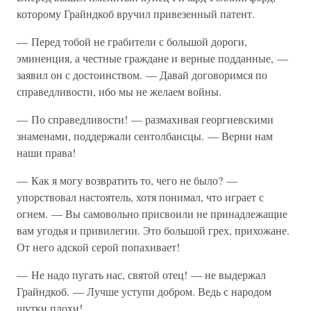
которому Грайндкоб вручил привезенный патент.
— Перед тобой не грабители с большой дороги,
эминенция, а честные граждане и верные подданные, —
заявил он с достоинством. — Давай договоримся по
справедливости, ибо мы не желаем войны.
— По справедливости! — размахивая георгиевскими
знаменами, поддержали сентолбансцы. — Верни нам
наши права!
— Как я могу возвратить то, чего не было? —
упорствовал настоятель, хотя понимал, что играет с
огнем. — Вы самовольно присвоили не принадлежащие
вам угодья и привилегии. Это большой грех, прихожане.
От него адской серой попахивает!
— Не надо пугать нас, святой отец! — не выдержал
Грайндкоб. — Лучше уступи добром. Ведь с народом
шутки плохи!