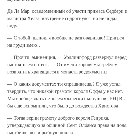
Де Ла Мар, осведомленный об участи примаса Седбери и
магистра Хелза, внутренне содрогнулся, но не подал
виду.
— С тобой, щенок, я вообще не разговариваю! Пригрел
на груди змею…
— Прочти, эминенция, — Уоллингфорд развернул перед
настоятелем патент. — От имени короля мы требуем
возвратить хранящиеся в монастыре документы.
— О каких документах ты спрашиваешь? Я уже устал
твердить, что никакой грамоты короля Оффы у нас нет.
Мы вообще знать не знаем языческих конунгов.[104] Вы
бы еще вспомнили, что было до рождества Христова!
— Тогда верни грамоту доброго короля Генриха,
утверждающую за общиной Сент-Олбанса права на поля,
пастбище, лес и рыбную ловлю.