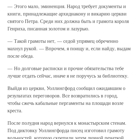
— Этого мало, эминенция. Народ требует документы и
книги, принадлежащие архидиакону и викарию церкви
святого Петра. Среди них должна быть и грамота короля
Генриха, писанная золотом и лазурью.
— Такой грамоты нет, — седой упрямец обреченно
махнул рукой. — Впрочем, я поищу и, если найду, выдам
после обеда.
— Но долговые расписки и прочие обязательства тебе
лучше отдать сейчас, иначе я не поручусь за библиотеку.
Выйдя из церкви, Уоллингфорд сообщил ожидавшим о
результатах переговоров. Все возвратились в город,
чтобы сжечь кабальные пергаменты на площади возле
креста.
После полудня народ вернулся к монастырским стенам.
Под диктовку Уоллингфорда писец изготовил грамоту
вольностей, которую скрепили затем личной печаткой