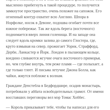
мысленно прибегнуть к такой процедуре, то получится
замкнутое пространство, очень похожее на сапожок. Его
огненный контур охватит всю Англию. Шпора в
Норфолке, носок в Девоне, подошва огибает почти все
южное побережье. Так же вдоль берега (восточного)
поднимается вверх линия голенища. И на западе она
следует вдоль кромки залива до самого Глостера, где,
круто взмывая на север, прожигает Уорик, Страффорд,
Дерби, Ланкастер и Йорк. Лондон в пылающем кольце,
воедино сливаются жгучие очаги восточного приморья,
но, чем глубже внутрь, тем реже пламя — где полыхает, а
где только тлеет. И письма летучие Джона Болла, как
чайки, жмутся поближе к волнам.
Граждане Денстебла в Бедфордшире, осадив монастырь,
потребовали у аббата освободительных грамот. От имени
восставших переговоры вел мэр Томас Хоббес.
— Король приказывает тебе, чтобы ты написал для его