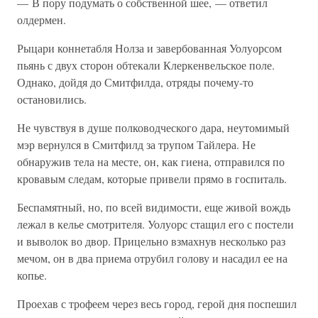
— В пору подумать о собственной шее, — ответил
олдермен.
Рыцари коннетабля Нолза и завербованная Уолуорсом
пьянь с двух сторон обтекали Клеркенвельское поле.
Однако, дойдя до Смитфилда, отряды почему-то
остановились.
Не чувствуя в душе полководческого дара, неутомимый
мэр вернулся в Смитфилд за трупом Тайлера. Не
обнаружив тела на месте, он, как гиена, отправился по
кровавым следам, которые привели прямо в госпиталь.
Беспамятный, но, по всей видимости, еще живой вождь
лежал в келье смотрителя. Уолуорс стащил его с постели
и выволок во двор. Прицельно взмахнув несколько раз
мечом, он в два приема отрубил голову и насадил ее на
копье.
Проехав с трофеем через весь город, герой дня поспешил