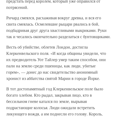
предстать перед королем, который уже оправился от
потрясений.
Ричард смеялся, расхаживая вокруг древка, и вся его
свита смеялась. Осмелевшие рыцари рвались в бой,
подбадривая друг друга хвастливыми выкриками. Руки
так и чесались окончательно разделаться с бунтовщиками.
Весть об убийстве, облетев Лондон, достигла
Клеркенвельского поля. «И когда общины увидели, что
их предводитель Уот Тайлер умер таким способом, они
пали на землю среди пшеницы, как люди, убитые
горем», — донес до нас свидетельство анонимный
хронист из аббатства святой Марии в городе Йорке.
В тот достопамятный год Клеркенвельское поле было
богато хлебом. Кто рыдал, закрывая лицо, кто в
бессильном гневе катался по земле, вырывая
подрастающие колосья. Люди ожидали встретить
ликующего вождя, а им поднесли его голову. Король,