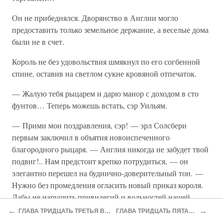
Он не прибеднялся. Дворянство в Англии могло
предоставить только земельное держание, а веселые дома
были не в счет.
Король не без удовольствия шмякнул по его согбенной
спине, оставив на светлом сукне кровяной отпечаток.
— Жалую тебя рыцарем и дарю манор с доходом в сто
фунтов… Теперь можешь встать, сэр Уильям.
— Прими мои поздравления, сэр! — эрл Солсбери
первым заключил в объятия новоиспеченного
благородного рыцаря. — Англия никогда не забудет твой
подвиг!.. Нам предстоит крепко потрудиться, — он
элегантно перешел на буднично-доверительный тон. —
Нужно без промедления огласить новый приказ короля.
Дабы не нарушить привилегий и вольностей нашей
столицы, я бы хотел обсудить с тобой проект.
←
→
ГЛАВА ТРИДЦАТЬ ТРЕТЬЯ ВЕСТМИНСТЕРСКИЙ СОБОР
ГЛАВА ТРИДЦАТЬ ПЯТАЯ ОГНЕННЫЙ САПОЖОК