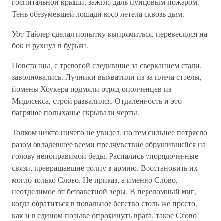
госпитальной крыши, зажгло даль пунцовым пожаром.
Тень обезумевшей лошади косо летела сквозь дым.
Уот Тайлер сделал попытку выпрямиться, перевесился на
бок и рухнул в бурьян.
Повстанцы, с тревогой следившие за сверканием стали,
заволновались. Лучники выхватили из-за плеча стрелы,
йомены Хоукера подмяли отряд ополченцев из
Мидлсекса, строй развалился. Отдаленность и это
багряное полыханье скрывали черты.
Толком никто ничего не увидел, но тем сильнее потрясло
разом овладевшее всеми предчувствие обрушившейся на
голову непоправимой беды. Распались упорядоченные
связи, превращавшие толпу в армию. Восстановить их
могло только Слово. Не приказ, а именно Слово,
неотделимое от беззаветной веры. В переломный миг,
когда обратиться в повальное бегство столь же просто,
как и в едином порыве опрокинуть врага, такое Слово