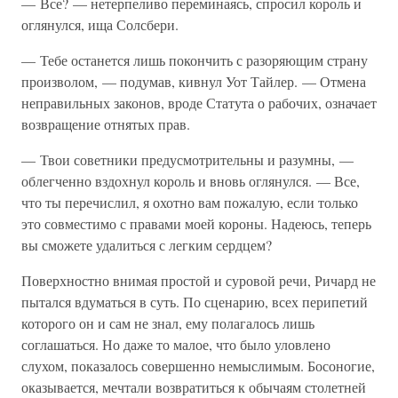
— Все? — нетерпеливо переминаясь, спросил король и
оглянулся, ища Солсбери.
— Тебе останется лишь покончить с разоряющим страну
произволом, — подумав, кивнул Уот Тайлер. — Отмена
неправильных законов, вроде Статута о рабочих, означает
возвращение отнятых прав.
— Твои советники предусмотрительны и разумны, —
облегченно вздохнул король и вновь оглянулся. — Все,
что ты перечислил, я охотно вам пожалую, если только
это совместимо с правами моей короны. Надеюсь, теперь
вы сможете удалиться с легким сердцем?
Поверхностно внимая простой и суровой речи, Ричард не
пытался вдуматься в суть. По сценарию, всех перипетий
которого он и сам не знал, ему полагалось лишь
соглашаться. Но даже то малое, что было уловлено
слухом, показалось совершенно немыслимым. Босоногие,
оказывается, мечтали возвратиться к обычаям столетней