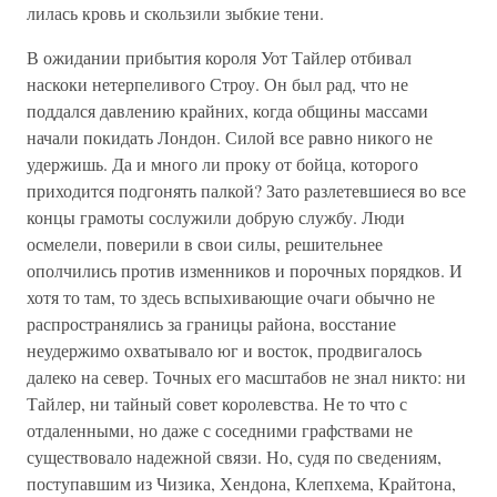
лилась кровь и скользили зыбкие тени.
В ожидании прибытия короля Уот Тайлер отбивал
наскоки нетерпеливого Строу. Он был рад, что не
поддался давлению крайних, когда общины массами
начали покидать Лондон. Силой все равно никого не
удержишь. Да и много ли проку от бойца, которого
приходится подгонять палкой? Зато разлетевшиеся во все
концы грамоты сослужили добрую службу. Люди
осмелели, поверили в свои силы, решительнее
ополчились против изменников и порочных порядков. И
хотя то там, то здесь вспыхивающие очаги обычно не
распространялись за границы района, восстание
неудержимо охватывало юг и восток, продвигалось
далеко на север. Точных его масштабов не знал никто: ни
Тайлер, ни тайный совет королевства. Не то что с
отдаленными, но даже с соседними графствами не
существовало надежной связи. Но, судя по сведениям,
поступавшим из Чизика, Хендона, Клепхема, Крайтона,