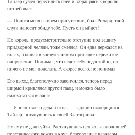
Тайлер сумел пересилить гнев и, обращаясь к королю,
потребовал:
— Понося меня в твоем присутствии, брат Ричард, твой
слуга наносит обиду тебе. Пусть он выйдет!
Но король, предусмотрительно отступив под защиту
придворной челяди, тоже смеялся. Он едва держался на
ногах, изливая в конвульсивном припадке пережитое
напряжение. Понимал, что ведет себя недостойно, но
ничего не мог поделать. А скорее всего, не понимал.
Его выход благополучно закончился, теперь перед
ширмой кривлялся другой паяц, и можно было
нахохотаться всласть.
— Я знал твоего деда и отца, — гадливо поморщился
Тайлер, потянувшись к своей Златогривке.
Но ему не дали уйти. Растянувшись цепью, заключившей
повстанческого вождя в круг, благородные кавалеры