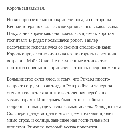
Король запаздывал.
Но вот пронзительно прохрипели рога, и со стороны
Вестминстера показалась взвихрившая пыль кавалькада.
Никуда не сворачивая, она помчалась прямо к воротам
госпиталя. В рядах послышался ропот. Тайлер
недоуменно переглянулся со своими сподвижниками.
Король определенно отказывался повторить церемонию
встречи в Майл-Энде. Не искушенные в тонкостях
протокола повстанцы принялись строить предположения.
Большинство склонялось к тому, что Ричард просто-
напросто струсил, как тогда в Ротерхайте, и теперь за
стенами госпиталя кипит ожесточенная перебранка
между пэрами. И невдомек было, что разработан
подробный план, где учтена каждая мелочь. Холодный ум
Солсбери предусмотрел и этот стремительный пролет
мимо строя, и солнце, зависшее над госпитальными
шпилями. Ричарду, который всегда покорялся