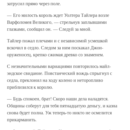
затрусил прямо через поле.
— Его милость король ждет Уолтера Тайлера возле
Варфоломея Великого, — стрельнув заплывшими
глазками, сообщил он. — Следуй за мной.
Тайлер пожал плечами и с независимой усмешкой
вскочил в седло. Следом за ним поскакал Джон-
оруженосец, крепко сжимая древко со знаменем.
С незначительными вариациями повторилось майл-
эндское свидание. Повстанческий вождь спрыгнул с
седла, преклонил на ходу колено и неторопливо
приблизился к королю.
— Будь спокоен, брат! Скоро наши дела наладятся.
Общины соберут для тебя пятнадцатую деньгу, и казна
снова будет полна. Уж теперь-то никто не осмелится
прикарманить.