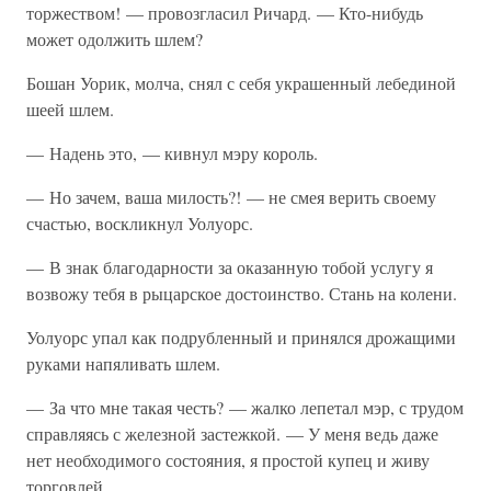
торжеством! — провозгласил Ричард. — Кто-нибудь
может одолжить шлем?
Бошан Уорик, молча, снял с себя украшенный лебединой
шеей шлем.
— Надень это, — кивнул мэру король.
— Но зачем, ваша милость?! — не смея верить своему
счастью, воскликнул Уолуорс.
— В знак благодарности за оказанную тобой услугу я
возвожу тебя в рыцарское достоинство. Стань на колени.
Уолуорс упал как подрубленный и принялся дрожащими
руками напяливать шлем.
— За что мне такая честь? — жалко лепетал мэр, с трудом
справляясь с железной застежкой. — У меня ведь даже
нет необходимого состояния, я простой купец и живу
торговлей…