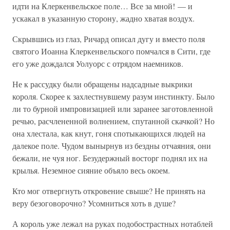
идти на Клеркенвельское поле… Все за мной! — и
ускакал в указанную сторону, жадно хватая воздух.
Скрывшись из глаз, Ричард описал дугу и вместо поля
святого Иоанна Клеркенвельского помчался в Сити, где
его уже дождался Уолуорс с отрядом наемников.
Не к рассудку были обращены надсадные выкрики
короля. Скорее к захлестнувшему разум инстинкту. Было
ли то бурной импровизацией или заранее заготовленной
речью, расчлененной волнением, спутанной скачкой? Но
она хлестала, как кнут, гоня спотыкающихся людей на
далекое поле. Чудом вынырнув из бездны отчаяния, они
бежали, не чуя ног. Безудержный восторг поднял их на
крылья. Неземное сияние объяло весь окоем.
Кто мог отвергнуть откровение свыше? Не принять на
веру безоговорочно? Усомниться хоть в душе?
А король уже лежал на руках подобострастных нотаблей