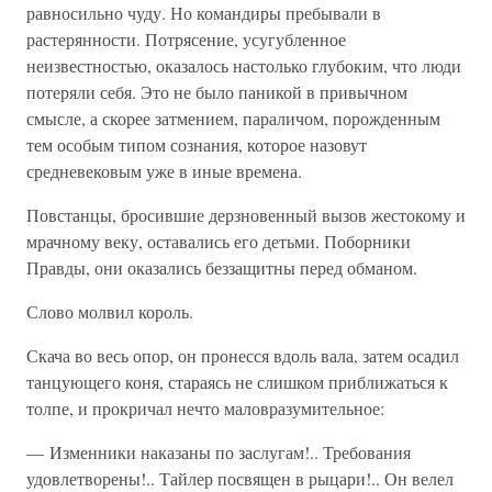
равносильно чуду. Но командиры пребывали в
растерянности. Потрясение, усугубленное
неизвестностью, оказалось настолько глубоким, что люди
потеряли себя. Это не было паникой в привычном
смысле, а скорее затмением, параличом, порожденным
тем особым типом сознания, которое назовут
средневековым уже в иные времена.
Повстанцы, бросившие дерзновенный вызов жестокому и
мрачному веку, оставались его детьми. Поборники
Правды, они оказались беззащитны перед обманом.
Слово молвил король.
Скача во весь опор, он пронесся вдоль вала, затем осадил
танцующего коня, стараясь не слишком приближаться к
толпе, и прокричал нечто маловразумительное:
— Изменники наказаны по заслугам!.. Требования
удовлетворены!.. Тайлер посвящен в рыцари!.. Он велел