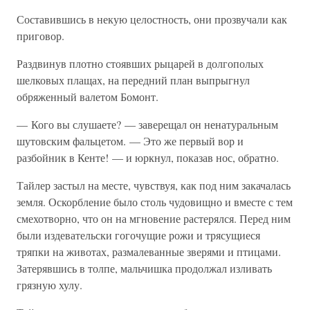
Составившись в некую целостность, они прозвучали как
приговор.
Раздвинув плотно стоявших рыцарей в долгополых
шелковых плащах, на передний план выпрыгнул
обряженный валетом Бомонт.
— Кого вы слушаете? — заверещал он ненатуральным
шутовским фальцетом. — Это же первый вор и
разбойник в Кенте! — и юркнул, показав нос, обратно.
Тайлер застыл на месте, чувствуя, как под ним закачалась
земля. Оскорбление было столь чудовищно и вместе с тем
смехотворно, что он на мгновение растерялся. Перед ним
были издевательски гогочущие рожи и трясущиеся
тряпки на животах, размалеванные зверями и птицами.
Затерявшись в толпе, мальчишка продолжал изливать
грязную хулу.