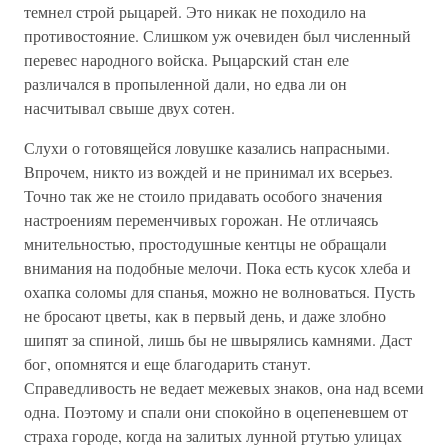
темнел строй рыцарей. Это никак не походило на
противостояние. Слишком уж очевиден был численный
перевес народного войска. Рыцарский стан еле
различался в пропыленной дали, но едва ли он
насчитывал свыше двух сотен.
Слухи о готовящейся ловушке казались напрасными.
Впрочем, никто из вождей и не принимал их всерьез.
Точно так же не стоило придавать особого значения
настроениям переменчивых горожан. Не отличаясь
мнительностью, простодушные кентцы не обращали
внимания на подобные мелочи. Пока есть кусок хлеба и
охапка соломы для спанья, можно не волноваться. Пусть
не бросают цветы, как в первый день, и даже злобно
шипят за спиной, лишь бы не швырялись камнями. Даст
бог, опомнятся и еще благодарить станут.
Справедливость не ведает межевых знаков, она над всеми
одна. Поэтому и спали они спокойно в оцепеневшем от
страха городе, когда на залитых лунной ртутью улицах