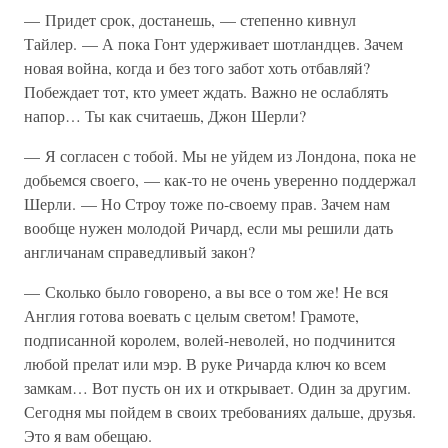
— Придет срок, достанешь, — степенно кивнул
Тайлер. — А пока Гонт удерживает шотландцев. Зачем
новая война, когда и без того забот хоть отбавляй?
Побеждает тот, кто умеет ждать. Важно не ослаблять
напор… Ты как считаешь, Джон Шерли?
— Я согласен с тобой. Мы не уйдем из Лондона, пока не
добьемся своего, — как-то не очень уверенно поддержал
Шерли. — Но Строу тоже по-своему прав. Зачем нам
вообще нужен молодой Ричард, если мы решили дать
англичанам справедливый закон?
— Сколько было говорено, а вы все о том же! Не вся
Англия готова воевать с целым светом! Грамоте,
подписанной королем, волей-неволей, но подчинится
любой прелат или мэр. В руке Ричарда ключ ко всем
замкам… Вот пусть он их и открывает. Один за другим.
Сегодня мы пойдем в своих требованиях дальше, друзья.
Это я вам обещаю.