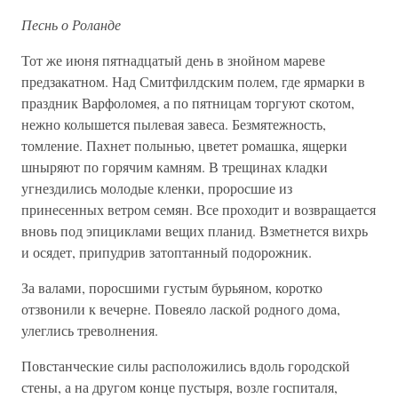
Песнь о Роланде
Тот же июня пятнадцатый день в знойном мареве
предзакатном. Над Смитфилдским полем, где ярмарки в
праздник Варфоломея, а по пятницам торгуют скотом,
нежно колышется пылевая завеса. Безмятежность,
томление. Пахнет полынью, цветет ромашка, ящерки
шныряют по горячим камням. В трещинах кладки
угнездились молодые кленки, проросшие из
принесенных ветром семян. Все проходит и возвращается
вновь под эпициклами вещих планид. Взметнется вихрь
и осядет, припудрив затоптанный подорожник.
За валами, поросшими густым бурьяном, коротко
отзвонили к вечерне. Повеяло лаской родного дома,
улеглись треволнения.
Повстанческие силы расположились вдоль городской
стены, а на другом конце пустыря, возле госпиталя,