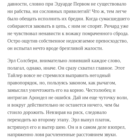
давности, словно при Эдуарде Первом не существовало
ни рабства, ни сословных привилегий! Что ж, тем легче
было обещать исполнить их бредни. Когда сумасшедшего
собираются заковать в цепь, с ним не спорят. Ричард уже
не чувствовал ненависти к вожаку помраченного сброда.
Остро ощутив собственное недосягаемое превосходство,
он испытал нечто вроде брезгливой жалости.
Эрл Солсбери, внимательно ловивший каждое слово,
полагал, однако, иначе. Он сразу схватил главное. Этот
Тайлер вовсе не стремился выправить негодный
правопорядок, но, пользуясь законом, как рычагом,
замыслил уничтожить его на корню. Честолюбец и
интриган Арондел не ошибся. Дай им еще чуточку воли,
и вокруг действительно не останется ничего, чем бы
стоило дорожить. Невзирая на риск, следовало
переходить ко второму этапу. Эрл вынул платок,
встряхнул его и вытер шею. Он и в самом деле взопрел,
напряженно ловя расчлененные расстоянием звуки.