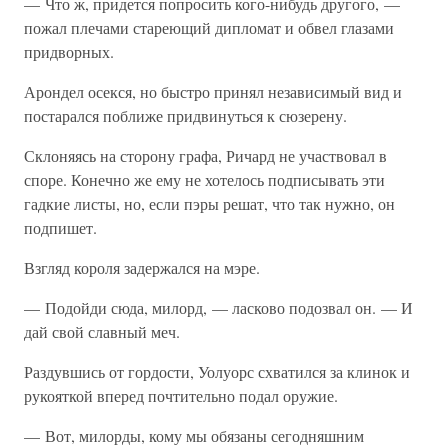
— Что ж, придется попросить кого-нибудь другого, —
пожал плечами стареющий дипломат и обвел глазами
придворных.
Арондел осекся, но быстро принял независимый вид и
постарался поближе придвинуться к сюзерену.
Склоняясь на сторону графа, Ричард не участвовал в
споре. Конечно же ему не хотелось подписывать эти
гадкие листы, но, если пэры решат, что так нужно, он
подпишет.
Взгляд короля задержался на мэре.
— Подойди сюда, милорд, — ласково подозвал он. — И
дай свой славный меч.
Раздувшись от гордости, Уолуорс схватился за клинок и
рукояткой вперед почтительно подал оружие.
— Вот, милорды, кому мы обязаны сегодняшним