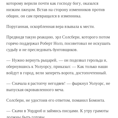
которому верили почти как господу богу, оказался
низким лжецом. Встав на сторону изменников против
общин, он сам превращался в изменника.
Поруганная, оскорбленная вера взывала к мести.
Предвидя такую реакцию, эрл Солсбери, которого потом
горячо поддержал Роберт Нолз, посоветовал не искушать
судьбу и не преследовать бунтовщиков.
— Нужно вернуть рыцарей, — он подозвал герольда и,
обернувшись к Уолуорсу, приказал: — Как только наши
войдут в город, вели запереть ворота, достопочтенный.
— Сначала я растопчу негодяев! — фыркнул Уолуорс, не
выпуская окровавленного меча.
Солсбери, не удостоив его ответом, поманил Бомонта.
— Скачи в Уордроб и займись писцами. К утру грамоты
должны быть готовы.