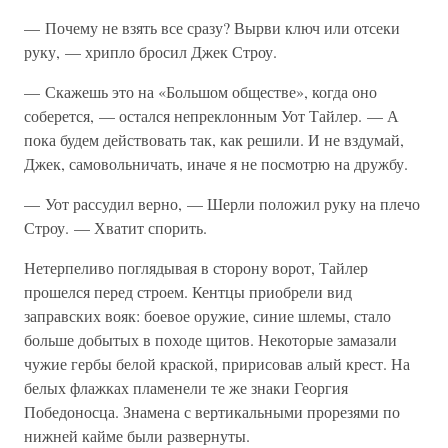
— Почему не взять все сразу? Вырви ключ или отсеки
руку, — хрипло бросил Джек Строу.
— Скажешь это на «Большом обществе», когда оно
соберется, — остался непреклонным Уот Тайлер. — А
пока будем действовать так, как решили. И не вздумай,
Джек, самовольничать, иначе я не посмотрю на дружбу.
— Уот рассудил верно, — Шерли положил руку на плечо
Строу. — Хватит спорить.
Нетерпеливо поглядывая в сторону ворот, Тайлер
прошелся перед строем. Кентцы приобрели вид
заправских вояк: боевое оружие, синие шлемы, стало
больше добытых в походе щитов. Некоторые замазали
чужие гербы белой краской, пририсовав алый крест. На
белых флажках пламенели те же знаки Георгия
Победоносца. Знамена с вертикальными прорезями по
нижней кайме были развернуты.