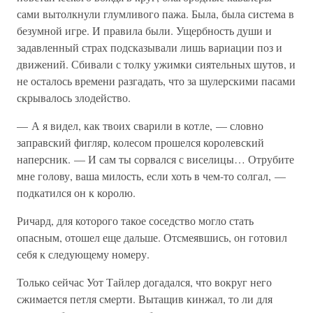
сами вытолкнули глумливого пажа. Была, была система в
безумной игре. И правила были. Ущербность души и
задавленный страх подсказывали лишь вариации поз и
движений. Сбивали с толку ужимки сиятельных шутов, и
не осталось времени разгадать, что за шулерскими пасами
скрывалось злодейство.
— А я видел, как твоих сварили в котле, — словно
заправский фигляр, колесом прошелся королевский
наперсник. — И сам ты сорвался с виселицы… Отрубите
мне голову, ваша милость, если хоть в чем-то солгал, —
подкатился он к королю.
Ричард, для которого такое соседство могло стать
опасным, отошел еще дальше. Отсмеявшись, он готовил
себя к следующему номеру.
Только сейчас Уот Тайлер догадался, что вокруг него
сжимается петля смерти. Вытащив кинжал, то ли для