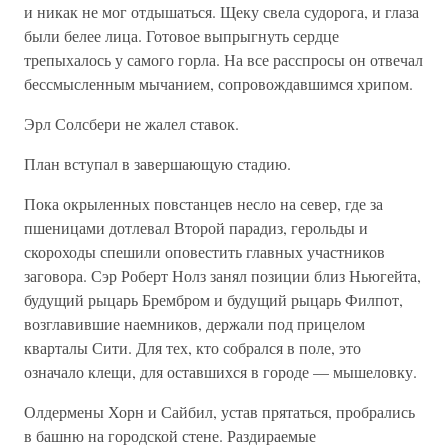
и никак не мог отдышаться. Щеку свела судорога, и глаза
были белее лица. Готовое выпрыгнуть сердце
трепыхалось у самого горла. На все расспросы он отвечал
бессмысленным мычанием, сопровождавшимся хрипом.
Эрл Солсбери не жалел ставок.
План вступал в завершающую стадию.
Пока окрыленных повстанцев несло на север, где за
пшеницами дотлевал Второй парадиз, герольды и
скороходы спешили оповестить главных участников
заговора. Сэр Роберт Нолз занял позиции близ Ньюгейта,
будущий рыцарь Брембром и будущий рыцарь Филпот,
возглавившие наемников, держали под прицелом
кварталы Сити. Для тех, кто собрался в поле, это
означало клещи, для оставшихся в городе — мышеловку.
Олдермены Хорн и Сайбил, устав прятаться, пробрались
в башню на городской стене. Раздираемые