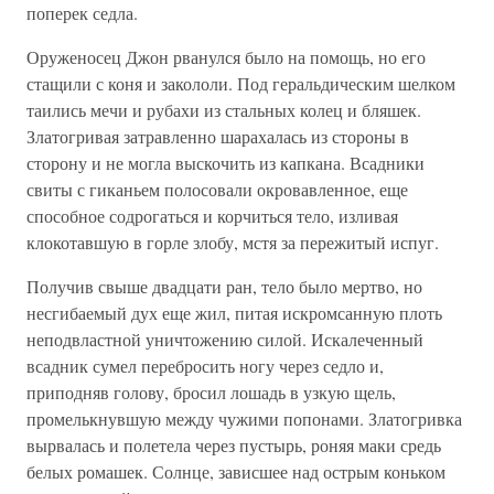
поперек седла.
Оруженосец Джон рванулся было на помощь, но его
стащили с коня и закололи. Под геральдическим шелком
таились мечи и рубахи из стальных колец и бляшек.
Златогривая затравленно шарахалась из стороны в
сторону и не могла выскочить из капкана. Всадники
свиты с гиканьем полосовали окровавленное, еще
способное содрогаться и корчиться тело, изливая
клокотавшую в горле злобу, мстя за пережитый испуг.
Получив свыше двадцати ран, тело было мертво, но
несгибаемый дух еще жил, питая искромсанную плоть
неподвластной уничтожению силой. Искалеченный
всадник сумел перебросить ногу через седло и,
приподняв голову, бросил лошадь в узкую щель,
промелькнувшую между чужими попонами. Златогривка
вырвалась и полетела через пустырь, роняя маки средь
белых ромашек. Солнце, зависшее над острым коньком