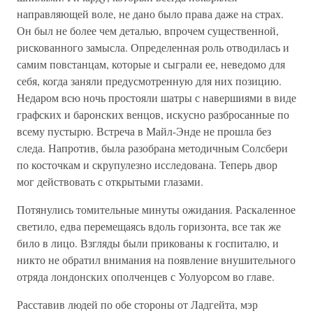
направляющей воле, не дано было права даже на страх.
Он был не более чем деталью, впрочем существенной,
рискованного замысла. Определенная роль отводилась и
самим повстанцам, которые и сыграли ее, неведомо для
себя, когда заняли предусмотренную для них позицию.
Недаром всю ночь простояли шатры с навершиями в виде
графских и баронских венцов, искусно разбросанные по
всему пустырю. Встреча в Майл-Энде не прошла без
следа. Напротив, была разобрана методичным Солсбери
по косточкам и скрупулезно исследована. Теперь двор
мог действовать с открытыми глазами.
Потянулись томительные минуты ожидания. Раскаленное
светило, едва перемещаясь вдоль горизонта, все так же
било в лицо. Взгляды были прикованы к госпиталю, и
никто не обратил внимания на появление внушительного
отряда лондонских ополченцев с Уолуорсом во главе.
Расставив людей по обе стороны от Ладгейта, мэр