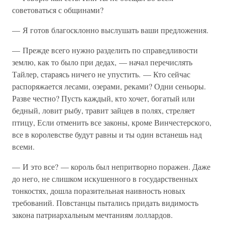
советоваться с общинами?
— Я готов благосклонно выслушать ваши предложения.
— Прежде всего нужно разделить по справедливости
землю, как то было при дедах, — начал перечислять
Тайлер, стараясь ничего не упустить. — Кто сейчас
распоряжается лесами, озерами, реками? Одни сеньоры.
Разве честно? Пусть каждый, кто хочет, богатый или
бедный, ловит рыбу, травит зайцев в полях, стреляет
птицу, Если отменить все законы, кроме Винчестерского,
все в королевстве будут равны и ты один встанешь над
всеми.
— И это все? — король был непритворно поражен. Даже
до него, не слишком искушенного в государственных
тонкостях, дошла поразительная наивность новых
требований. Повстанцы пытались придать видимость
закона патриархальным мечтаниям лоллардов.