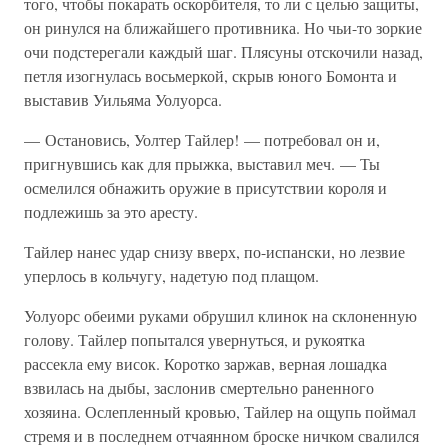
того, чтобы покарать оскорбителя, то ли с целью защиты,
он ринулся на ближайшего противника. Но чьи-то зоркие
очи подстерегали каждый шаг. Плясуны отскочили назад,
петля изогнулась восьмеркой, скрыв юного Бомонта и
выставив Уильяма Уолуорса.
— Остановись, Уолтер Тайлер! — потребовал он и,
пригнувшись как для прыжка, выставил меч. — Ты
осмелился обнажить оружие в присутствии короля и
подлежишь за это аресту.
Тайлер нанес удар снизу вверх, по-испански, но лезвие
уперлось в кольчугу, надетую под плащом.
Уолуорс обеими руками обрушил клинок на склоненную
голову. Тайлер попытался увернуться, и рукоятка
рассекла ему висок. Коротко заржав, верная лошадка
взвилась на дыбы, заслонив смертельно раненного
хозяина. Ослепленный кровью, Тайлер на ощупь поймал
стремя и в последнем отчаянном броске ничком свалился